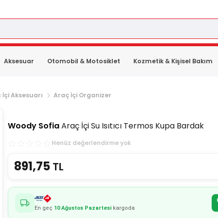
Aksesuar
Otomobil & Motosiklet
Kozmetik & Kişisel Bakım
 İçi Aksesuarı
Araç İçi Organizer
Woody Sofia
Araç İçi Su Isıtıcı Termos Kupa Bardak
Henüz değerlendirme yok
891,75
TL
En geç
10 Ağustos Pazartesi
kargoda