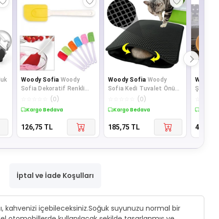
luk
Woody Sofia
Woody
Woody Sofia
Woody
Woody 
Sofia Dekoratif Renkli
Sofia Kedi Tuvalet Önü
Şeklind
Silikon Spatula Pratik
Kum Toplayıcı
Lambas
☆
☆
☆
☆
☆
(
0
)
☆
☆
☆
☆
☆
(
0
)
☆
☆
☆
☆
Sevimli Spatu
Temizleyici Elekli Gri
Kargo Bedava
Kargo Bedava
Kargo 
126,75
TL
185,75
TL
482,70
İptal ve İade Koşulları
zı, kahvenizi içebileceksiniz.Soğuk suyunuzu normal bir
el otomobillerde kullanılacak şekilde tasarlanmış ve