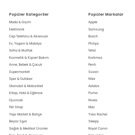
Popüler Kategoriler
Popüler Markalar
Moda & Giyim
Apple
Elektronik
Samsung
Cep Telefonu & Aksesuar
Bosch
Ev, Yaşam & Mobilya
Philips
Sofra & Mutfak
Tefal
Kozmetik & Kişisel Bakım
Korkmaz
Anne, Bebek & Çocuk
Penti
Süpermarket
Süvari
Spor & Outdoor
Nike
Otomobil & Motosiklet
Adidas
Kitap, Hobi & Eğlence
Puma
Oyuncak
Nivea
Pet Shop
Mac
Yapı Market & Bahçe
Yves Rocher
Beyaz Eşya
Sleepy
Sağlık & Medikal Ürünler
Royal Canin