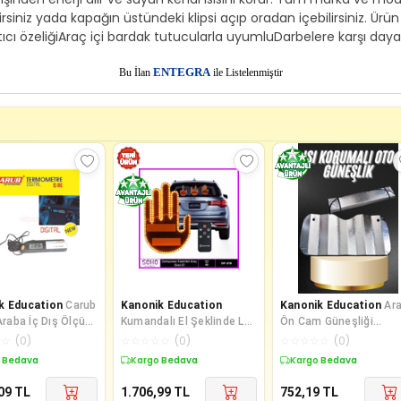
lirsiniz yada kapağın üstündeki klipsi açıp oradan içebilirsiniz. Ür
ıtıcı özeliğiAraç içi bardak tutucularla uyumluDarbelere karşı dayan
E
Bu İlan
NTEGRA
ile Listelenmiştir
k Education
Carub
Kanonik Education
Kanonik Education
Ar
 Araba İç Dış Ölçüm
Kumandalı El Şeklinde Led
Ön Cam Güneşliği
Termometre
3 Modlu
Katlanabilir Oto Güneşl
☆
☆
(
0
)
☆
☆
☆
☆
☆
(
0
)
☆
☆
☆
☆
☆
(
0
)
Tüm Araç Modelle
 Bedava
Kargo Bedava
Kargo Bedava
09
TL
1.706,99
TL
752,19
TL