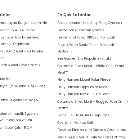
rünler
En Çok Satanlar
umurtlayan Kurşun Kalem 4'lü
Acousticworld Hello Kitty Peluş Oyuncak
hşap Çubuklu 4 Bölmeli
Timberback Core Sırt Çantası
Kozmetik Takı Düzenleyici
Timberland Tdwgf2183201 Kol Saati
k Amaçlı Organizer
Ahşap Marin Deniz Feneri Dekoratif
 PSSPOR 2 Adet 3KG Pembe
Hediyelik
eti
Bee Garden Sivi Propolis Ekstrakt
arlı 6 Adet Beyaz Yastık
Columbia Erkek Mont - White Out İi Omni-
Heat™
ula 100lü
Helly Hansen Mount Polar Fleece
leyici (Pink Tone-Up) Güneş
Helly Hansen Zippy Polar Mont
Helly Hansen Block Fullzip Polar
azlı Güçlendirici Kaş &
Columbia Erkek Mont - Rugged Path Omni-
Heat™
lates Jimnastik Egzersiz
Einhell Te-Hv Akülü El Süpürgesi
le Studio Squat Bar
Cvs Şarjli Matkap Seti
for Köpük Çıta (5 CM
Playtoys Dinazorların Dünyası Oyun Kumu
Mini Okçuluk Seti Kutulu Vantuzlu Ok Yay