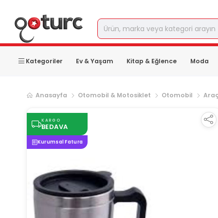
Kategoriler
Ev & Yaşam
Kitap & Eğlence
Moda
Anasayfa
Otomobil & Motosiklet
Otomobil
Araç
KARGO
BEDAVA
Kurumsal Fatura