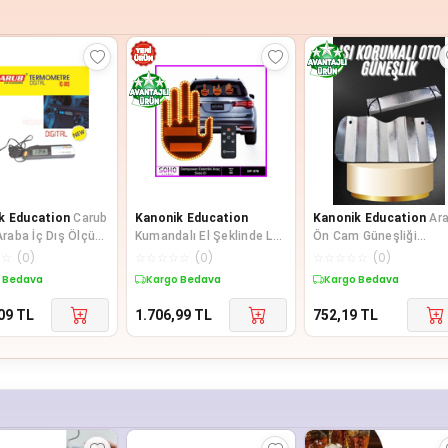
k Education
Carub
Kanonik Education
Kanonik Education
Ar
 Araba İç Dış Ölçüm
Kumandalı El Şeklinde Led
Ön Cam Güneşliği
Termometre
3 Modlu
Katlanabilir Oto Güneşl
☆
☆
(
0
)
☆
☆
☆
☆
☆
(
0
)
☆
☆
☆
☆
☆
(
0
)
Tüm Araç Modelle
 Bedava
Kargo Bedava
Kargo Bedava
09
TL
1.706,99
TL
752,19
TL