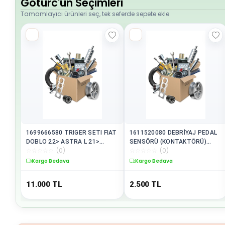
Goturc'un Seçimleri
Tamamlayıcı ürünleri seç, tek seferde sepete ekle.
1699666580 TRIGER SETI FIAT
1611520080 DEBRİYAJ PEDAL
DOBLO 22> ASTRA L 21>
SENSÖRÜ (KONTAKTÖRÜ)
☆
☆
☆
☆
☆
(
0
)
☆
☆
☆
☆
☆
(
0
)
CORSA…
COMBO-NEMO-BIP…
Kargo Bedava
Kargo Bedava
11.000
TL
2.500
TL