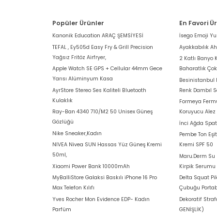
Popüler Ürünler
En Favori Ü
Kanonik Education ARAÇ ŞEMSİYESİ
İsego Emoji Y
TEFAL , Ey505d Easy Fry & Grill Precision
Ayakkabılık A
Yağsız Fritöz Airfryer,
2 Katlı Banyo 
Apple Watch SE GPS + Cellular 44mm Gece
Baharatlık Ço
Yarısı Alüminyum Kasa
Besinistanbul
AyrStore Stereo Ses Kaliteli Bluetooth
Renk Dambıl S
Kulaklık
Formeya Fermu
Ray-Ban 4340 710/M2 50 Unisex Güneş
Koruyucu Alez
Gözlüğü
İnci Ağda Spat
Nike Sneaker,Kadın
Pembe Ton Eşit
NIVEA Nivea SUN Hassas Yüz Güneş Kremi
Kremi SPF 50
50ml,
Maru.Derm Su B
Xiaomi Power Bank 10000mAh
Kirpik Serumu
MyBalliStore Galaksi Baskılı iPhone 16 Pro
Delta Squat Pi
Max Telefon Kılıfı
Çubuğu Portab
Yves Rocher Mon Evidence EDP- Kadın
Dekoratif Stra
Parfüm
GENİŞLİK)