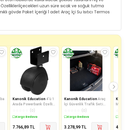
ün Özellikleriİçecekleri uzun süre sıcak ve soğuk tutma
ıklı gövde Paket İçeriği 1 adet Araç İçi Su Isıtıcı Termos
aba
Kanonik Education
4’ü 1
Kanonik Education
Araç
Kanonik
Arada Powerbank Özellikli
İçi Güvenlik Trafik Seti
Motor,mo
ik
Araç Akü Şarj Takviye
Tam Donanımlı Acil
,scooter
☆
☆
☆
☆
☆
(
0
)
☆
☆
☆
☆
☆
(
0
)
☆
☆
☆
☆
Cihazı
Müdahale Paketi
Dönebile
Kargo Bedava
Kargo Bedava
Kargo 
7.766,89
TL
3.278,99
TL
476,99