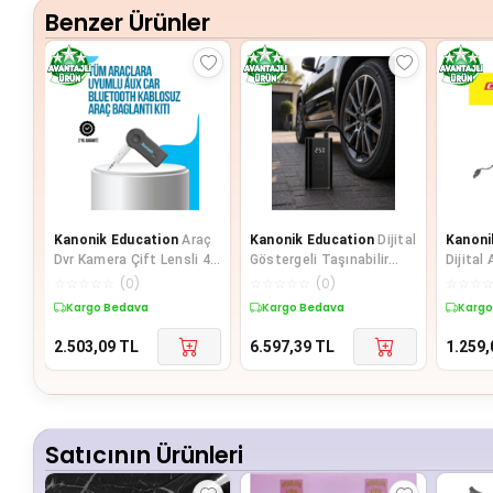
Benzer Ürünler
Kanonik Education
Araç
Kanonik Education
Dijital
Kanoni
Dvr Kamera Çift Lensli 4
Göstergeli Taşınabilir
Dijital
İnç Ekranlı G Sensörlü
Hava Kompresörü Güçlü
Aleti 
☆
☆
☆
☆
☆
(
0
)
☆
☆
☆
☆
☆
(
0
)
☆
☆
☆
Şişirme Perf
Kargo Bedava
Kargo Bedava
Kargo
2.503,09
TL
6.597,39
TL
1.259,
Satıcının Ürünleri