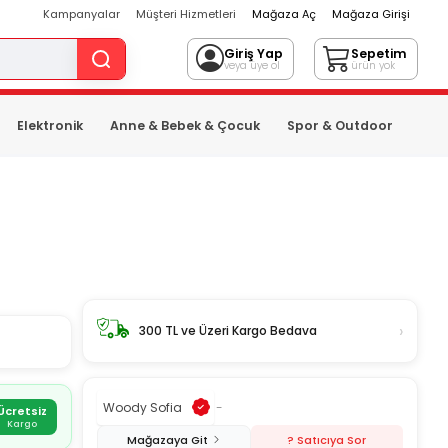
Kampanyalar
Müşteri Hizmetleri
Mağaza Aç
Mağaza Girişi
Giriş Yap
Sepetim
veya üye ol
ürün yok
Elektronik
Anne & Bebek & Çocuk
Spor & Outdoor
›
300 TL ve Üzeri Kargo Bedava
Woody Sofia
-
Ücretsiz
Kargo
Mağazaya Git
? Satıcıya Sor