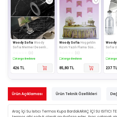
Woody Sofia
Woody
Woody Sofia
Hoşgeldin
Woody 
Sofia Mermer Desenli
Kızım Yazılı Flama Süs
Sofia U
Masa Tezgah Mutfak Su
Pembe Üzeri Altın Renk
Hijjeni
☆
☆
☆
☆
☆
(
0
)
☆
☆
☆
☆
☆
(
0
)
☆
☆
☆
Geçirmez Yapışka
Aparatı
Kargo Bedava
Kargo Bedava
Kargo
426
TL
85,80
TL
237
T
Ürün Açıklaması
Ürün Teknik Özellikleri
Değ
Araç İçi Su Isıtıcı Termos Kupa BardakARAÇ İÇİ SU ISITICI T
termos gibi soğuk olarak muhafaza eder. Araç çakmak giriş