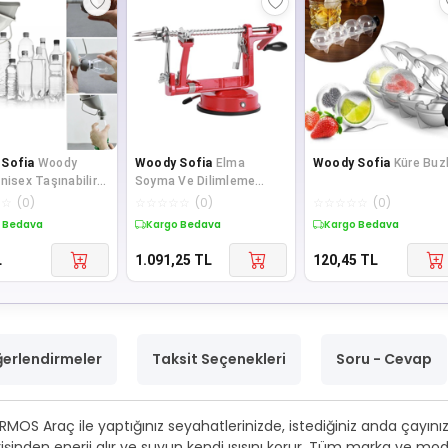
Sofia
Woody
Woody Sofia
Elma
Woody Sofia
Küre Buz
nisex Taşınabilir
Soyma Ve Dilimleme
k Seyahat Tuvalet
Makinesi Çelik
☆
☆
(
0
)
☆
☆
☆
☆
☆
(
0
)
☆
☆
☆
☆
☆
(
0
)
 S
 Bedava
Kargo Bedava
Kargo Bedava
L
1.091,25
TL
120,45
TL
erlendirmeler
Taksit Seçenekleri
Soru - Cevap
ERMOS Araç ile yaptığınız seyahatlerinizde, istediğiniz anda çayını
inden enerji alır ve suyun kendi ısısını korur. Tüm marka ve mod