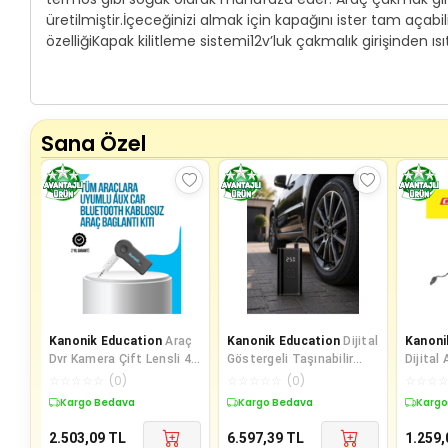
üretilmiştir.İçeceğinizi almak için kapağını ister tam açabi
özelliğiKapak kilitleme sistemi12v’luk çakmalık girişinden ıs
Sana Özel
Kanonik Education
Araç
Kanonik Education
Dijital
Kanoni
Dvr Kamera Çift Lensli 4
Göstergeli Taşınabilir
Dijital
İnç Ekranlı G Sensörlü
Hava Kompresörü Güçlü
Aleti 
☆
☆
☆
☆
☆
(
0
)
☆
☆
☆
☆
☆
(
0
)
☆
☆
☆
Şişirme Perf
Kargo Bedava
Kargo Bedava
Kargo
2.503,09
TL
6.597,39
TL
1.259,