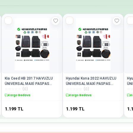
Kia Ceed HB 2017 HAVUZLU
Hyundai Kona 2022 HAVUZLU
Hyun
ÜNIVERSAL MAXİ PASPAS
ÜNIVERSAL MAXİ PASPAS
ÜN
☆
☆
☆
☆
☆
(
0
)
☆
☆
☆
☆
☆
(
0
)
☆
SİYAH
SİYAH
Sİ
Kargo Bedava
Kargo Bedava
K
1.199
TL
1.199
TL
1.