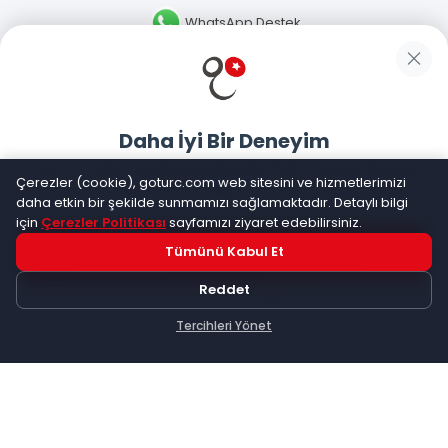
WhatsApp Destek
Güvenliğiniz
Daha İyi Bir Deneyim
Sosyal Medya
Goturc mobil uygulamasıyla daha hızlı ve kolay alışveriş
Çerezler (cookie), goturc.com web sitesini ve hizmetlerimizi
yapın
daha etkin bir şekilde sunmamızı sağlamaktadır. Detaylı bilgi
için
Çerezler Politikası
sayfamızı ziyaret edebilirsiniz.
Mobil Uygulamalarımız
Tümünü Kabul Et
Hemen Dene!
Reddet
Uygulama yüklüyse açılacak, değilse
Google Play
'e
yönlendirileceksiniz
Tercihleri Yönet
Keşfet
Kategoriler
Sepetim
©
2026
Goturc – Her Zaman Daha İyisi Vardır