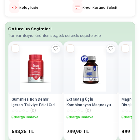
Kolay İade
Kredi Kartına Taksit
Goturc'un Seçimleri
Tamamlayıcı ürünleri seç, tek seferde sepete ekle.
Gummies Iron Demir
ExtraMag Üçlü
Magnezyu
İçeren Takviye Edici Gıda
Kombinasyon Magnezyum
Bisglisina
☆
☆
☆
☆
☆
(
0
)
☆
☆
☆
☆
☆
(
0
)
☆
☆
☆
☆
☆
60 Çiğnenebilir Jel Form
200 mg Takviye Edici Gıda
Sitrat - T
60 Tablet
Vitamini 
Kargo Bedava
Kargo Bedava
Kargo B
543,25
TL
749,90
TL
499
TL