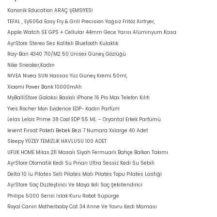
Kanonik Education ARAÇ ŞEMSİYESİ
TEFAL , Ey505d Easy Fry & Grill Precision Yağsız Fritöz Airfryer,
Apple Watch SE GPS + Cellular 44mm Gece Yarısı Alüminyum Kasa
AyrStore Stereo Ses Kaliteli Bluetooth Kulaklık
Ray-Ban 4340 710/M2 50 Unisex Güneş Gözlüğü
Nike Sneaker,Kadın
NIVEA Nivea SUN Hassas Yüz Güneş Kremi 50ml,
Xiaomi Power Bank 10000mAh
MyBalliStore Galaksi Baskılı iPhone 16 Pro Max Telefon Kılıfı
Yves Rocher Mon Evidence EDP- Kadın Parfüm
Lelas Lelas Prime 38 Cool EDP 55 ML – Oryantal Erkek Parfümü
levent Fırsat Paketi Bebek Bezi 7 Numara Xxlarge 40 Adet
Sleepy YÜZEY TEMİZLİK HAVLUSU 100 ADET
UFUK HOME Milas 211 Masalı Siyah Fermuarlı Bahçe Balkon Takımı
AyrStore Otomatik Kedi Su Pınarı Ultra Sessiz Kedi Su Sebili
Delta 10 lu Pilates Seti Pilates Matı Pilates Topu Pilates Lastiği
AyrStore Saç Düzleştirici Ve Maşa İkili Saç Şekillendirici
Philips 5000 Serisi Islak Kuru Robot Süpürge
Royal Canin Motherbaby Cat 34 Anne Ve Yavru Kedi Maması