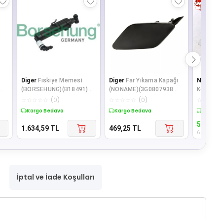
Diger
Fıskiye Memesi
Diger
Far Yıkama Kapağı
Natural
(BORSEHUNG)(B18491)
(NONAME)(3G0807938
Kontrol 
(8K0955102)(AUDI A4)
GRU)
Orjinal
☆
☆
☆
☆
☆
(
0
)
☆
☆
☆
☆
☆
(
0
)
☆
☆
☆
☆
Kargo Bedava
Kargo Bedava
Sepett
5.463,0
1.634,59
TL
469,25
TL
6.208
TL
İptal ve İade Koşulları