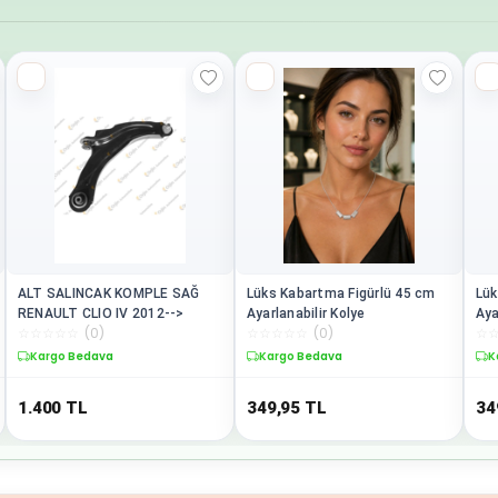
ALT SALINCAK KOMPLE SAĞ
Lüks Kabartma Figürlü 45 cm
Lük
RENAULT CLIO IV 2012-->
Ayarlanabilir Kolye
Aya
☆
☆
☆
☆
☆
(
0
)
☆
☆
☆
☆
☆
(
0
)
☆
Kargo Bedava
Kargo Bedava
K
1.400
TL
349,95
TL
34