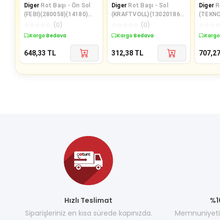
Diger
Rot Başı - Ön Sol
Diger
Rot Başı - Sol
Diger
R
(FEBI)(280058)(14180)
(KRAFTVOLL)(13020186)
(TEKN
(1J0422811B)(AUDI VW)
(191419811)(VW SEAT)
121103
☆
☆
☆
☆
☆
(
0
)
☆
☆
☆
☆
☆
(
0
)
☆
☆
☆
(MINI)
Kargo Bedava
Kargo Bedava
Kargo
648,33
TL
312,38
TL
707,2
Hızlı Teslimat
%1
Siparişleriniz en kısa sürede kapınızda.
Memnuniyetini