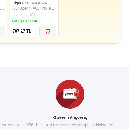
Diger
Rot Başı (SWAG)
5)
(30102444)(AUDI CUPRA
I)
SEAT VW)
☆
☆
☆
☆
☆
(
0
)
Kargo Bedava
707,27
TL
Güvenli Alışveriş
i bir sorun
256-bit SSL şifreleme teknolojisi ile kişisel ve