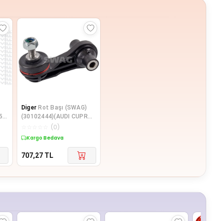
Diger
Rot Başı (SWAG)
5)
(30102444)(AUDI CUPRA
I)
SEAT VW)
☆
☆
☆
☆
☆
(
0
)
Kargo Bedava
707,27
TL