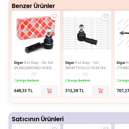
Benzer Ürünler
Diger
Rot Başı - Ön Sol
Diger
Rot Başı - Sol
Diger
R
(FEBI)(280058)(14180)
(KRAFTVOLL)(13020186)
(TEKN
(1J0422811B)(AUDI VW)
(191419811)(VW SEAT)
121103
☆
☆
☆
☆
☆
(
0
)
☆
☆
☆
☆
☆
(
0
)
☆
☆
☆
(MINI)
Kargo Bedava
Kargo Bedava
Kargo
648,33
TL
312,38
TL
707,2
Satıcının Ürünleri