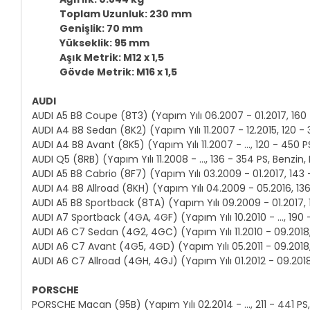
Toplam Uzunluk: 230 mm
Genişlik: 70 mm
Yükseklik: 95 mm
Aşık Metrik: M12 x 1,5
Gövde Metrik: M16 x 1,5
AUDI
AUDI A5 B8 Coupe (8T3) (Yapım Yılı 06.2007 - 01.2017, 160 -
AUDI A4 B8 Sedan (8K2) (Yapım Yılı 11.2007 - 12.2015, 120 - 
AUDI A4 B8 Avant (8K5) (Yapım Yılı 11.2007 - ..., 120 - 450 P
AUDI Q5 (8RB) (Yapım Yılı 11.2008 - ..., 136 - 354 PS, Benzin,
AUDI A5 B8 Cabrio (8F7) (Yapım Yılı 03.2009 - 01.2017, 143 
AUDI A4 B8 Allroad (8KH) (Yapım Yılı 04.2009 - 05.2016, 136
AUDI A5 B8 Sportback (8TA) (Yapım Yılı 09.2009 - 01.2017, 1
AUDI A7 Sportback (4GA, 4GF) (Yapım Yılı 10.2010 - ..., 190 -
AUDI A6 C7 Sedan (4G2, 4GC) (Yapım Yılı 11.2010 - 09.2018, 
AUDI A6 C7 Avant (4G5, 4GD) (Yapım Yılı 05.2011 - 09.2018, 
AUDI A6 C7 Allroad (4GH, 4GJ) (Yapım Yılı 01.2012 - 09.2018,
PORSCHE
PORSCHE Macan (95B) (Yapım Yılı 02.2014 - ..., 211 - 441 PS,