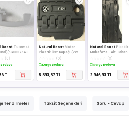
l Boost
Tutamak
Natural Boost
Motor
Natural Boost
Plastik
jinal)(5G0857643B)
Plastik Üst Kapağı (VW
Muhafaza - Alt Taban
7 2014-2017
Orjinal)(04L103954T)
Sağ (VW Orjinal)
☆
☆
(
0
)
☆
☆
☆
☆
☆
(
0
)
☆
☆
☆
☆
☆
(
0
)
(Golf 7 1.6 TDI)
(5Q0825202L)(Golf 7)
 Bedava
Kargo Bedava
Kargo Bedava
36
TL
5.893,87
TL
2.946,93
TL
erlendirmeler
Taksit Seçenekleri
Soru - Cevap