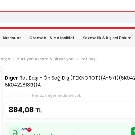
Aksesuar
Otomobil & Motosiklet
Kozmetik & Kişisel Bakım
Parça
Yürüyen Aksam & Direksiyon
Rot Başı
Diger
Rot Başı - Ön Sağ Dış (TEKNOROT)(A-571)(8K042
8K0422818B)(A
Henüz değerlendirme yok
884,08
TL