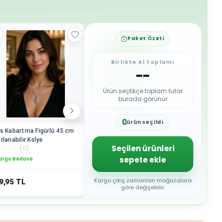
Paket Özeti
Birlikte Al Toplamı
--
Ürün seçtikçe toplam tutar
burada görünür
0
ürün seçildi
1
s Kabartma Figürlü 45 cm
Lüks Kabartma Figürlü 45 cm
Lüks Kab
2
rlanabilir Kolye
Ayarlanabilir Kolye
Ayarlanab
3
Seçilen ürünleri
☆
☆
☆
☆
(
0
)
☆
☆
☆
☆
☆
(
0
)
☆
☆
☆
☆
☆
4
sepete ekle
argo Bedava
Kargo Bedava
Kargo B
5
6
7
Kargo çıkış zamanları mağazalara
9,95
TL
349,95
TL
349,95
8
göre değişebilir.
9