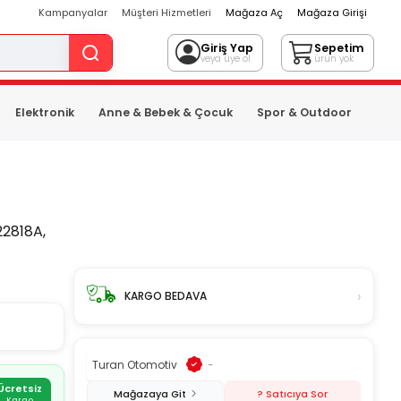
Kampanyalar
Müşteri Hizmetleri
Mağaza Aç
Mağaza Girişi
Giriş Yap
Sepetim
veya üye ol
ürün yok
Elektronik
Anne & Bebek & Çocuk
Spor & Outdoor
2818A,
›
KARGO BEDAVA
Turan Otomotiv
-
Ücretsiz
Mağazaya Git
? Satıcıya Sor
Kargo