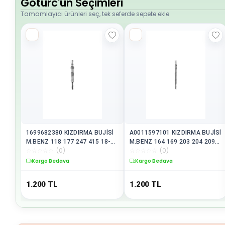
Goturc'un Seçimleri
Tamamlayıcı ürünleri seç, tek seferde sepete ekle.
1699682380 KIZDIRMA BUJİSİ
A0011597101 KIZDIRMA BUJİSİ
M.BENZ 118 177 247 415 18-
M.BENZ 164 169 203 204 209
☆
☆
☆
☆
☆
(
0
)
☆
☆
☆
☆
☆
(
0
)
BRU-GE139 ADETTİR
211 639 906 04-14 BRU-GE105
ADETTİR
Kargo Bedava
Kargo Bedava
1.200
TL
1.200
TL