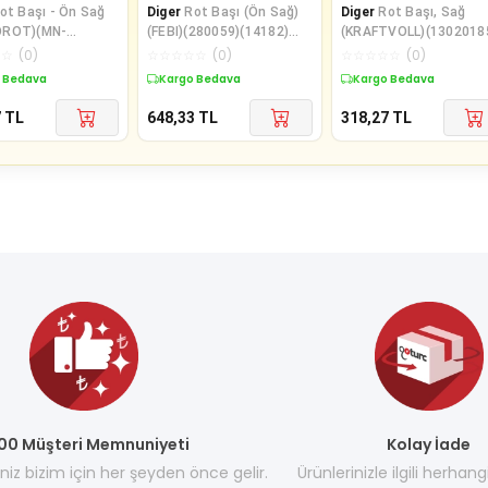
ot Başı - Ön Sağ
Diger
Rot Başı (Ön Sağ)
Diger
Rot Başı, Sağ
OROT)(MN-
(FEBI)(280059)(14182)
(KRAFTVOLL)(1302018
)(32116761560)
(1J0422812B)(AUDI SEAT
(191419812)(SEAT AUD
☆
☆
(
0
)
☆
☆
☆
☆
☆
(
0
)
☆
☆
☆
☆
☆
(
0
)
SKOD
 Bedava
Kargo Bedava
Kargo Bedava
7
TL
648,33
TL
318,27
TL
00 Müşteri Memnuniyeti
Kolay İade
z bizim için her şeyden önce gelir.
Ürünlerinizle ilgili herhang