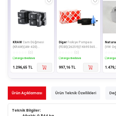
KRAW
Cam Düğmesi
Diger
Fıskiye Pompası
Natura
(KRAW)(AN-420)
(FEBİ)(26259)(1K6955651)
(VW Or
(5GG959857)
(VW AUDI BMW
(Golf 
☆
☆
☆
☆
☆
(
0
)
☆
☆
☆
☆
☆
(
0
)
☆
☆
☆
MERCEDES)
Kargo Bedava
Kargo Bedava
Kargo
1.296,65
TL
997,16
TL
1.479,
Ürün Açıklaması
Ürün Teknik Özellikleri
Değ
Teknik Bilgiler:
Ağırlık: 0.844 kg