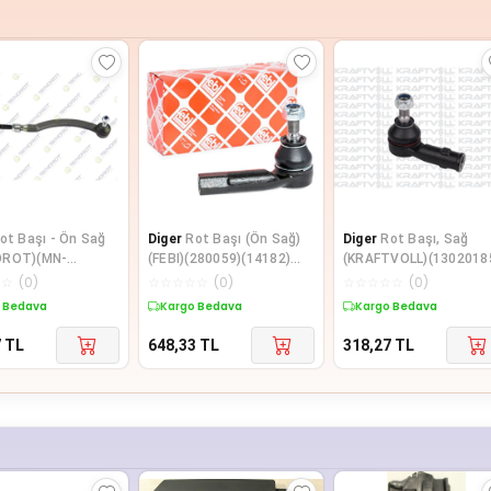
ot Başı - Ön Sağ
Diger
Rot Başı (Ön Sağ)
Diger
Rot Başı, Sağ
OROT)(MN-
(FEBI)(280059)(14182)
(KRAFTVOLL)(1302018
)(32116761560)
(1J0422812B)(AUDI SEAT
(191419812)(SEAT AUD
☆
☆
(
0
)
☆
☆
☆
☆
☆
(
0
)
☆
☆
☆
☆
☆
(
0
)
SKOD
 Bedava
Kargo Bedava
Kargo Bedava
7
TL
648,33
TL
318,27
TL