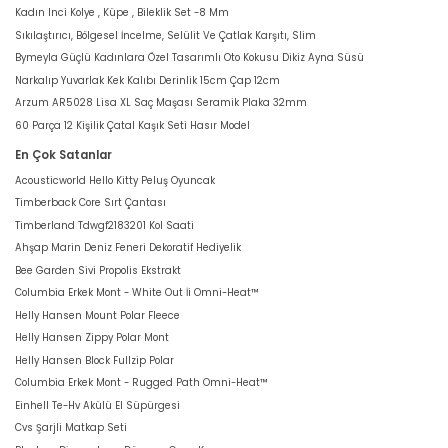
Kadın Inci Kolye , Küpe , Bileklik Set -8 Mm
Sıkılaştırıcı, Bölgesel İncelme, Selülit Ve Çatlak Karşıtı, Slim
Bymeyla Güçlü Kadınlara Özel Tasarımlı Oto Kokusu Dikiz Ayna Süsü
Narkalıp Yuvarlak Kek Kalıbı Derinlik 15cm Çap 12cm
Arzum AR5028 Lisa XL Saç Maşası Seramik Plaka 32mm
60 Parça 12 Kişilik Çatal Kaşık Seti Hasır Model
En Çok Satanlar
Acousticworld Hello Kitty Peluş Oyuncak
Timberback Core Sırt Çantası
Timberland Tdwgf2183201 Kol Saati
Ahşap Marin Deniz Feneri Dekoratif Hediyelik
Bee Garden Sivi Propolis Ekstrakt
Columbia Erkek Mont - White Out İi Omni-Heat™
Helly Hansen Mount Polar Fleece
Helly Hansen Zippy Polar Mont
Helly Hansen Block Fullzip Polar
Columbia Erkek Mont - Rugged Path Omni-Heat™
Einhell Te-Hv Akülü El Süpürgesi
Cvs Şarjli Matkap Seti