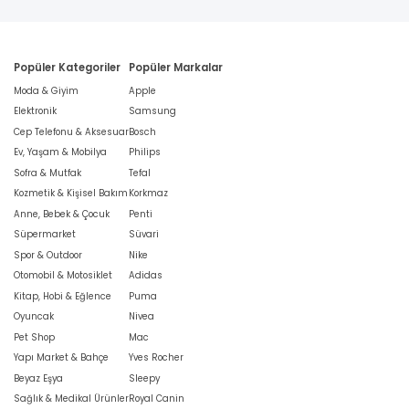
Popüler Kategoriler
Popüler Markalar
Moda & Giyim
Apple
Elektronik
Samsung
Cep Telefonu & Aksesuar
Bosch
Ev, Yaşam & Mobilya
Philips
Sofra & Mutfak
Tefal
Kozmetik & Kişisel Bakım
Korkmaz
Anne, Bebek & Çocuk
Penti
Süpermarket
Süvari
Spor & Outdoor
Nike
Otomobil & Motosiklet
Adidas
Kitap, Hobi & Eğlence
Puma
Oyuncak
Nivea
Pet Shop
Mac
Yapı Market & Bahçe
Yves Rocher
Beyaz Eşya
Sleepy
Sağlık & Medikal Ürünler
Royal Canin