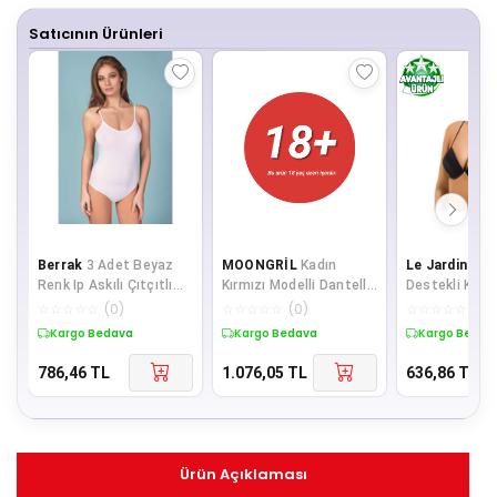
Satıcının Ürünleri
Berrak
3 Adet Beyaz
MOONGRİL
Kadın
Le Jardin
Dol
Renk Ip Askılı Çıtçıtlı
Kırmızı Modelli Dantelli
Destekli Kadı
Badi
Saten Fantazi Gecelik
☆
☆
☆
☆
☆
(
0
)
☆
☆
☆
☆
☆
(
0
)
☆
☆
☆
☆
☆
(
0
)
Takım 067
Kargo Bedava
Kargo Bedava
Kargo Bedav
786,46
TL
1.076,05
TL
636,86
TL
Ürün Açıklaması