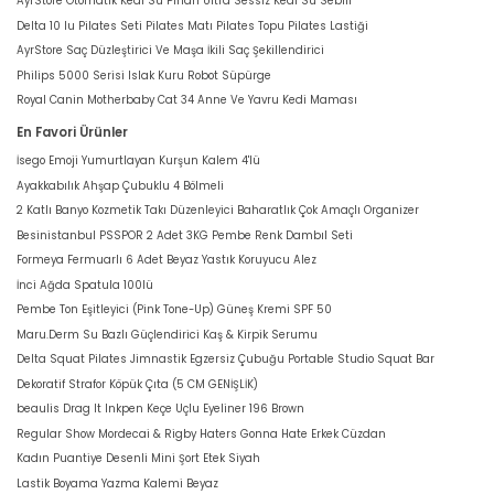
AyrStore Otomatik Kedi Su Pınarı Ultra Sessiz Kedi Su Sebili
Delta 10 lu Pilates Seti Pilates Matı Pilates Topu Pilates Lastiği
AyrStore Saç Düzleştirici Ve Maşa İkili Saç Şekillendirici
Philips 5000 Serisi Islak Kuru Robot Süpürge
Royal Canin Motherbaby Cat 34 Anne Ve Yavru Kedi Maması
En Favori Ürünler
İsego Emoji Yumurtlayan Kurşun Kalem 4'lü
Ayakkabılık Ahşap Çubuklu 4 Bölmeli
2 Katlı Banyo Kozmetik Takı Düzenleyici Baharatlık Çok Amaçlı Organizer
Besinistanbul PSSPOR 2 Adet 3KG Pembe Renk Dambıl Seti
Formeya Fermuarlı 6 Adet Beyaz Yastık Koruyucu Alez
İnci Ağda Spatula 100lü
Pembe Ton Eşitleyici (Pink Tone-Up) Güneş Kremi SPF 50
Maru.Derm Su Bazlı Güçlendirici Kaş & Kirpik Serumu
Delta Squat Pilates Jimnastik Egzersiz Çubuğu Portable Studio Squat Bar
Dekoratif Strafor Köpük Çıta (5 CM GENİŞLİK)
beaulis Drag It Inkpen Keçe Uçlu Eyeliner 196 Brown
Regular Show Mordecai & Rigby Haters Gonna Hate Erkek Cüzdan
Kadın Puantiye Desenli Mini Şort Etek Siyah
Lastik Boyama Yazma Kalemi Beyaz