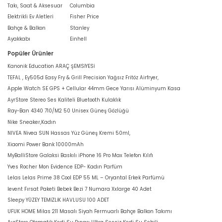
Takı, Saat & Aksesuar
Columbia
Elektrikli Ev Aletleri
Fisher Price
Bahçe & Balkon
Stanley
Ayakkabı
Einhell
Popüler Ürünler
Kanonik Education ARAÇ ŞEMSİYESİ
TEFAL , Ey505d Easy Fry & Grill Precision Yağsız Fritöz Airfryer,
Apple Watch SE GPS + Cellular 44mm Gece Yarısı Alüminyum Kasa
AyrStore Stereo Ses Kaliteli Bluetooth Kulaklık
Ray-Ban 4340 710/M2 50 Unisex Güneş Gözlüğü
Nike Sneaker,Kadın
NIVEA Nivea SUN Hassas Yüz Güneş Kremi 50ml,
Xiaomi Power Bank 10000mAh
MyBalliStore Galaksi Baskılı iPhone 16 Pro Max Telefon Kılıfı
Yves Rocher Mon Evidence EDP- Kadın Parfüm
Lelas Lelas Prime 38 Cool EDP 55 ML – Oryantal Erkek Parfümü
levent Fırsat Paketi Bebek Bezi 7 Numara Xxlarge 40 Adet
Sleepy YÜZEY TEMİZLİK HAVLUSU 100 ADET
UFUK HOME Milas 211 Masalı Siyah Fermuarlı Bahçe Balkon Takımı