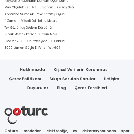
Playtoys Dinazorların Dünyası Oyun Kumu
Mini Okçuluk Seti Kutulu Vantuzlu Ok Yay Seti
Abbalone Sumo Akil Zeka Strateji Oyunu
4 Zamanlı Vitesli Bot-Tekne Motoru
Tek Gözlü Kuş Gözlem Dürbünü
Büyük Mercek Korsan Dürbün Mavi
Breaker 20×50 Ct Profesyonel El Dürbünü
3000 Lümen Güçlü El Feneri Wt-604
Hakkımızda
Kişisel Verilerin Korunması
Çerez Politikası
Sıkça Sorulan Sorular
İletişim
Duyurular
Blog
Çerez Tercihleri
Goturc, modadan elektroniğe, ev dekorasyonundan spor