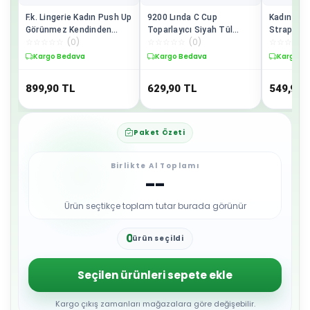
F.k. Lingerie Kadın Push Up
9200 Lında C Cup
Kadın Sili
Görünmez Kendinden
Toparlayıcı Siyah Tül
Straplez 
☆
☆
☆
☆
☆
(
0
)
☆
☆
☆
☆
☆
(
0
)
☆
☆
☆
☆
☆
Yapışkanlı Hayalet
Kaplı Soft Sütyen
Görünmez
Büstiyer Sütyen
Hayalet S
Kargo Bedava
Kargo Bedava
Kargo B
899,90
TL
629,90
TL
549,90
Paket Özeti
Birlikte Al Toplamı
--
Ürün seçtikçe toplam tutar burada görünür
0
ürün seçildi
1
2
3
Seçilen ürünleri sepete ekle
4
5
6
Kargo çıkış zamanları mağazalara göre değişebilir.