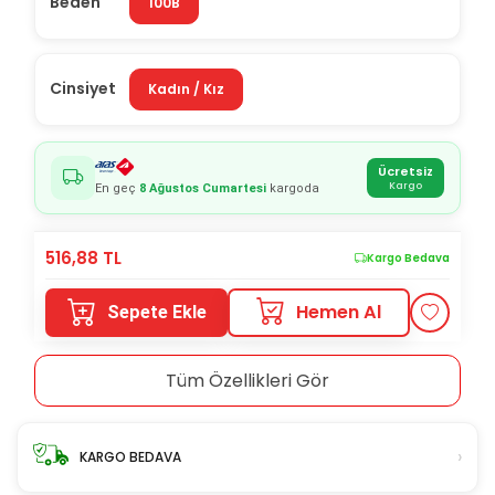
Beden
100B
Cinsiyet
Kadın / Kız
Ücretsiz
Kargo
En geç
8 Ağustos Cumartesi
kargoda
516,88
TL
Kargo Bedava
Hemen Al
Sepete Ekle
Tüm Özellikleri Gör
›
KARGO BEDAVA