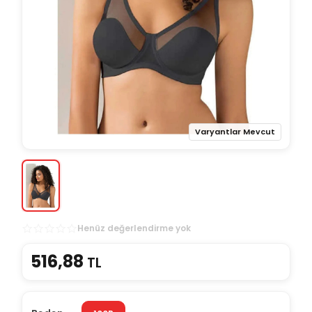
Varyantlar Mevcut
Henüz değerlendirme yok
516,88
TL