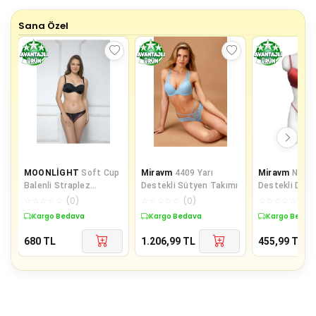
Sana Özel
MOONLİGHT
Soft Cup
Miravm
4409 Yarı
Miravm
Night
Balenli Straplez
Destekli Sütyen Takımı
Destekli Dolg
Toparlayıcı Sütyen
İç Çamaşır Ta
☆
☆
☆
☆
☆
(
0
)
☆
☆
☆
☆
☆
(
0
)
☆
☆
☆
☆
☆
(
0
)
Kargo Bedava
Kargo Bedava
Kargo Bedav
680
TL
1.206,99
TL
455,99
TL