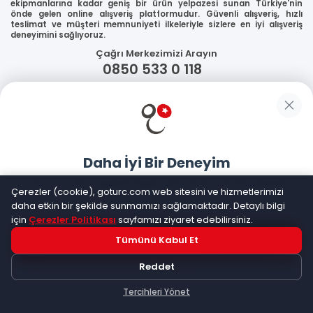
ekipmanlarına kadar geniş bir ürün yelpazesi sunan Türkiye'nin
önde gelen online alışveriş platformudur. Güvenli alışveriş, hızlı
teslimat ve müşteri memnuniyeti ilkeleriyle sizlere en iyi alışveriş
deneyimini sağlıyoruz.
Çağrı Merkezimizi Arayın
0850 533 0 118
WhatsApp Destek
Güvenliğiniz
Daha İyi Bir Deneyim
Sosyal Medya
Goturc mobil uygulamasıyla daha hızlı ve kolay alışveriş
Çerezler (cookie), goturc.com web sitesini ve hizmetlerimizi
yapın
daha etkin bir şekilde sunmamızı sağlamaktadır. Detaylı bilgi
için
Çerezler Politikası
sayfamızı ziyaret edebilirsiniz.
Mobil Uygulamalarımız
Tümünü Kabul Et
Hemen Dene!
Reddet
Uygulama yüklüyse açılacak, değilse
Google Play
'e
yönlendirileceksiniz
Tercihleri Yönet
Keşfet
Kategoriler
Sepetim