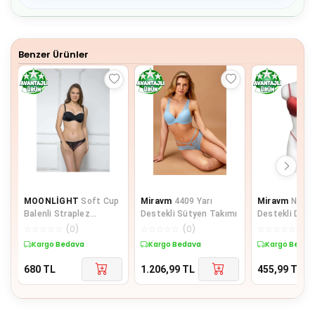
7
8
9
Benzer Ürünler
MOONLİGHT
Soft Cup
Miravm
4409 Yarı
Miravm
Night
Balenli Straplez
Destekli Sütyen Takımı
Destekli Dolg
Toparlayıcı Sütyen
İç Çamaşır Ta
☆
☆
☆
☆
☆
(
0
)
☆
☆
☆
☆
☆
(
0
)
☆
☆
☆
☆
☆
(
0
)
Kargo Bedava
Kargo Bedava
Kargo Bedav
680
TL
1.206,99
TL
455,99
TL