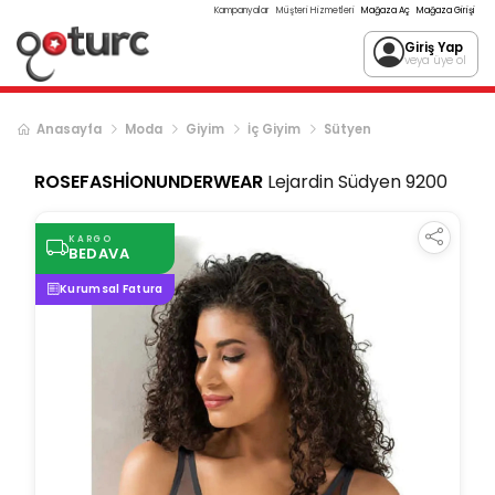
Kampanyalar
Müşteri Hizmetleri
Mağaza Aç
Mağaza Girişi
Giriş Yap
veya üye ol
Anasayfa
Moda
Giyim
İç Giyim
Sütyen
ROSEFASHİONUNDERWEAR
Lejardin Südyen 9200
KARGO
BEDAVA
Kurumsal Fatura