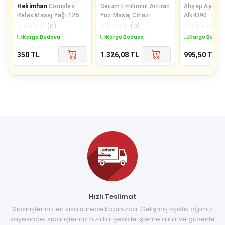
Hekimhan
Complex
Serum Emilimini Artıran
Ahşap Ayak Ma
Relax Masaj Yağı 125
Yüz Masaj Cihazı
Alk4390
Ml
☆
☆
☆
☆
☆
(
0
)
☆
☆
☆
☆
☆
(
0
)
☆
☆
☆
☆
☆
(
0
)
Kargo Bedava
Kargo Bedava
Kargo Bedav
350
TL
1.326,08
TL
995,50
TL
Hızlı Teslimat
Siparişleriniz en kısa sürede kapınızda. Gelişmiş lojistik ağımız
sayesinde, siparişleriniz hızlı bir şekilde işleme alınır ve güvenle