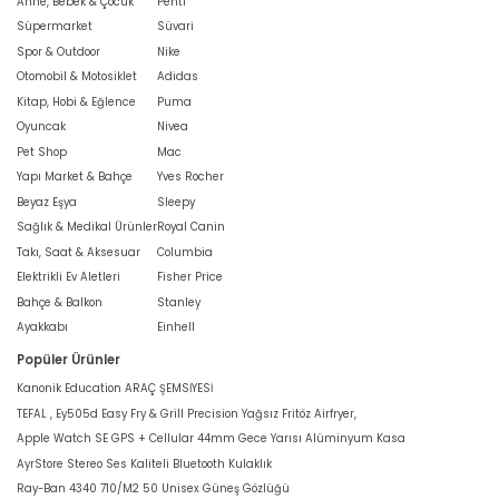
Anne, Bebek & Çocuk
Penti
Süpermarket
Süvari
Spor & Outdoor
Nike
Otomobil & Motosiklet
Adidas
Kitap, Hobi & Eğlence
Puma
Oyuncak
Nivea
Pet Shop
Mac
Yapı Market & Bahçe
Yves Rocher
Beyaz Eşya
Sleepy
Sağlık & Medikal Ürünler
Royal Canin
Takı, Saat & Aksesuar
Columbia
Elektrikli Ev Aletleri
Fisher Price
Bahçe & Balkon
Stanley
Ayakkabı
Einhell
Popüler Ürünler
Kanonik Education ARAÇ ŞEMSİYESİ
TEFAL , Ey505d Easy Fry & Grill Precision Yağsız Fritöz Airfryer,
Apple Watch SE GPS + Cellular 44mm Gece Yarısı Alüminyum Kasa
AyrStore Stereo Ses Kaliteli Bluetooth Kulaklık
Ray-Ban 4340 710/M2 50 Unisex Güneş Gözlüğü