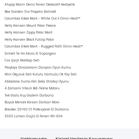
Ahşap Marin Deniz Feneri Dekoratif Hediyelik
Bee Garden Sivi Propolis Ekstrakt
Columbia Erkek Mont - White Out İi Omni-Heat™
Helly Hansen Mount Polar Fleece
Helly Hansen Zippy Polar Mont
Helly Hansen Block Fullzip Polar
Columbia Erkek Mont - Rugged Path Omni-Heat™
Einhell Te-Hv Akülü El Süpürgesi
Cvs Şarjli Matkap Seti
Playtoys Dinazorların Dünyası Oyun Kumu
Mini Okçuluk Seti Kutulu Vantuzlu Ok Yay Seti
Abbalone Sumo Akil Zeka Strateji Oyunu
4 Zamanlı Vitesli Bot-Tekne Motoru
Tek Gözlü Kuş Gözlem Dürbünü
Büyük Mercek Korsan Dürbün Mavi
Breaker 20×50 Ct Profesyonel El Dürbünü
3000 Lümen Güçlü El Feneri Wt-604
Hakkımızda
Kişisel Verilerin Korunması