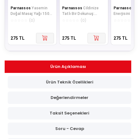
Parnassos
Yasemin
Parnassos
Cildinize
Parnassos
D
Doğal Masaj Yağı 150
Tatlı Bir Dokunuş:
Enerjisini His
ML – Huzur Veren Doğal
Çilekli Masaj Yağı 150
Portakal Masa
☆
☆
☆
☆
☆
(
0
)
☆
☆
☆
☆
☆
(
0
)
☆
☆
☆
☆
☆
(
0
)
Bakım
ML
150 ML
275
TL
275
TL
275
TL
Ürün Açıklaması
Ürün Teknik Özellikleri
Değerlendirmeler
Taksit Seçenekleri
Soru - Cevap