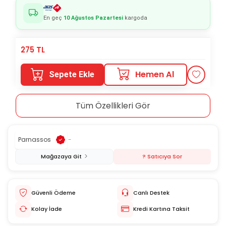
En geç
10 Ağustos Pazartesi
kargoda
275
TL
Hemen Al
Sepete Ekle
Tüm Özellikleri Gör
Parnassos
-
Mağazaya Git
? Satıcıya Sor
Güvenli Ödeme
Canlı Destek
Kolay İade
Kredi Kartına Taksit