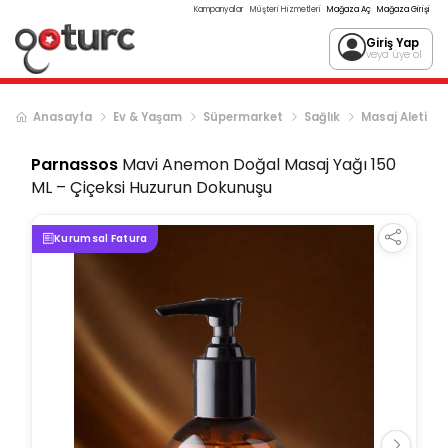
Kampanyalar
Müşteri Hizmetleri
Mağaza Aç
Mağaza Girişi
Giriş Yap
veya üye ol
Anasayfa
Ev & Yaşam
Süpermarket
Sağlık
Masaj Aleti
Parnassos
Mavi Anemon Doğal Masaj Yağı 150
ML – Çiçeksi Huzurun Dokunuşu
Kurumsal Fatura