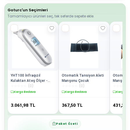
Goturc'un Seçimleri
Tamamlayıcı ürünleri seç, tek seferde sepete ekle.
YHT100 İnfraqızıl
Otomatik Tansiyon Aleti
Otomatik 
Kulaktan Ateş Ölçer -
Manşonu Çocuk
Manşonu 
☆
☆
☆
☆
☆
(
0
)
☆
☆
☆
☆
☆
(
0
)
☆
☆
☆
☆
☆
Hızlı ve Hassas Sıcaklık
Ölçümü
Kargo Bedava
Kargo Bedava
Kargo B
3.061,98
TL
367,50
TL
431,25
Paket Özeti