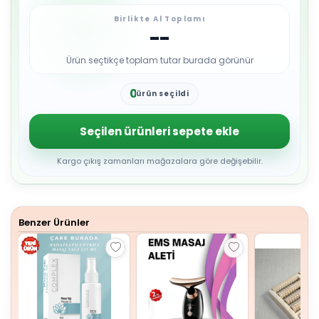
Birlikte Al Toplamı
--
Ürün seçtikçe toplam tutar burada görünür
0
ürün seçildi
1
2
3
Seçilen ürünleri sepete ekle
4
5
6
Kargo çıkış zamanları mağazalara göre değişebilir.
7
8
9
Benzer Ürünler