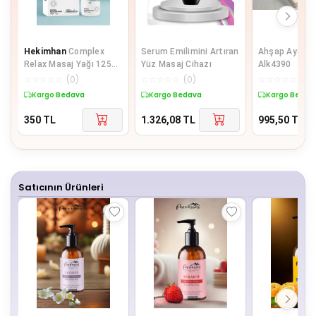
Hekimhan
Complex
Serum Emilimini Artıran
Ahşap Ayak Ma
Relax Masaj Yağı 125
Yüz Masaj Cihazı
Alk4390
Ml
☆
☆
☆
☆
☆
(
0
)
☆
☆
☆
☆
☆
(
0
)
☆
☆
☆
☆
☆
(
0
)
Kargo Bedava
Kargo Bedava
Kargo Bedav
350
TL
1.326,08
TL
995,50
TL
Satıcının Ürünleri