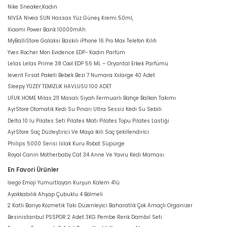
Nike Sneaker,Kadın
NIVEA Nivea SUN Hassas Yüz Güneş Kremi 50ml,
Xiaomi Power Bank 10000mAh
MyBalliStore Galaksi Baskılı iPhone 16 Pro Max Telefon Kılıfı
Yves Rocher Mon Evidence EDP- Kadın Parfüm
Lelas Lelas Prime 38 Cool EDP 55 ML – Oryantal Erkek Parfümü
levent Fırsat Paketi Bebek Bezi 7 Numara Xxlarge 40 Adet
Sleepy YÜZEY TEMİZLİK HAVLUSU 100 ADET
UFUK HOME Milas 211 Masalı Siyah Fermuarlı Bahçe Balkon Takımı
AyrStore Otomatik Kedi Su Pınarı Ultra Sessiz Kedi Su Sebili
Delta 10 lu Pilates Seti Pilates Matı Pilates Topu Pilates Lastiği
AyrStore Saç Düzleştirici Ve Maşa İkili Saç Şekillendirici
Philips 5000 Serisi Islak Kuru Robot Süpürge
Royal Canin Motherbaby Cat 34 Anne Ve Yavru Kedi Maması
En Favori Ürünler
İsego Emoji Yumurtlayan Kurşun Kalem 4'lü
Ayakkabılık Ahşap Çubuklu 4 Bölmeli
2 Katlı Banyo Kozmetik Takı Düzenleyici Baharatlık Çok Amaçlı Organizer
Besinistanbul PSSPOR 2 Adet 3KG Pembe Renk Dambıl Seti