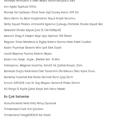
Formeya Fermuarlı 6 Adet Beyaz Yastık Koruyucu Alez
İnci Ağda Spatula 100lü
Pembe Ton Eşitleyici (Pink Tone-Up) Güneş Kremi SPF 50
Maru.Derm Su Bazlı Güçlendirici Kaş & Kirpik Serumu
Delta Squat Pilates Jimnastik Egzersiz Çubuğu Portable Studio Squat Bar
Dekoratif Strafor Köpük Çıta (5 CM GENİŞLİK)
beaulis Drag It Inkpen Keçe Uçlu Eyeliner 196 Brown
Regular Show Mordecai & Rigby Haters Gonna Hate Erkek Cüzdan
Kadın Puantiye Desenli Mini Şort Etek Siyah
Lastik Boyama Yazma Kalemi Beyaz
Kadın Inci Kolye , Küpe , Bileklik Set -8 Mm
Sıkılaştırıcı, Bölgesel İncelme, Selülit Ve Çatlak Karşıtı, Slim
Bymeyla Güçlü Kadınlara Özel Tasarımlı Oto Kokusu Dikiz Ayna Süsü
Narkalıp Yuvarlak Kek Kalıbı Derinlik 15cm Çap 12cm
Arzum AR5028 Lisa XL Saç Maşası Seramik Plaka 32mm
60 Parça 12 Kişilik Çatal Kaşık Seti Hasır Model
En Çok Satanlar
Acousticworld Hello Kitty Peluş Oyuncak
Timberback Core Sırt Çantası
Timberland Tdwgf2183201 Kol Saati