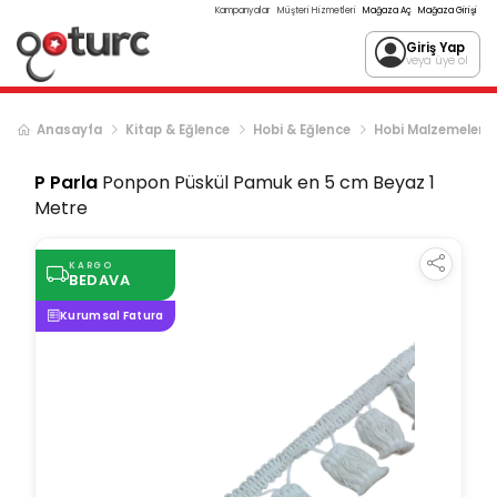
Kampanyalar
Müşteri Hizmetleri
Mağaza Aç
Mağaza Girişi
Giriş Yap
veya üye ol
Anasayfa
Kitap & Eğlence
Hobi & Eğlence
Hobi Malzemeleri
P Parla
Ponpon Püskül Pamuk en 5 cm Beyaz 1
Metre
KARGO
BEDAVA
Kurumsal Fatura