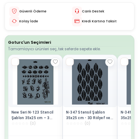
Güvenli Ödeme
Canlı Destek
Kolay İade
Kredi Kartına Taksit
Goturc'un Seçimleri
Tamamlayıcı ürünleri seç, tek seferde sepete ekle.
New Seri N-123 Stencil
N-347 Stensil Şablon
N-341 Ste
Şablon 35x25 cm – 3
35x25 cm - 3D Rölyef ve
35x25 cm 
☆
☆
☆
☆
☆
(
0
)
☆
☆
☆
☆
☆
(
0
)
☆
☆
☆
☆
☆
Boyutlu Rölyef ve
Boyama İçin Dayanıklı
Boyutlu R
Boyama Çalışmaları İçin
Şablon
Dayanıklı Şablon