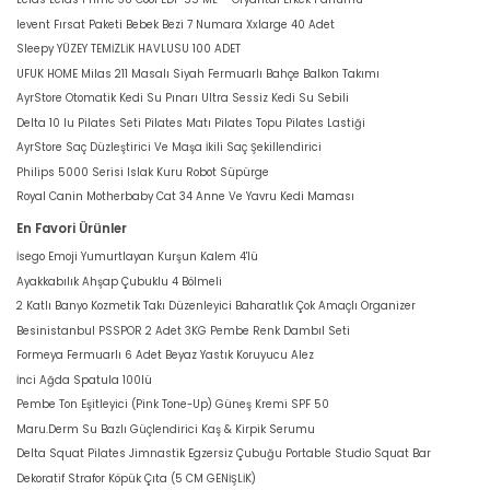
levent Fırsat Paketi Bebek Bezi 7 Numara Xxlarge 40 Adet
Sleepy YÜZEY TEMİZLİK HAVLUSU 100 ADET
UFUK HOME Milas 211 Masalı Siyah Fermuarlı Bahçe Balkon Takımı
AyrStore Otomatik Kedi Su Pınarı Ultra Sessiz Kedi Su Sebili
Delta 10 lu Pilates Seti Pilates Matı Pilates Topu Pilates Lastiği
AyrStore Saç Düzleştirici Ve Maşa İkili Saç Şekillendirici
Philips 5000 Serisi Islak Kuru Robot Süpürge
Royal Canin Motherbaby Cat 34 Anne Ve Yavru Kedi Maması
En Favori Ürünler
İsego Emoji Yumurtlayan Kurşun Kalem 4'lü
Ayakkabılık Ahşap Çubuklu 4 Bölmeli
2 Katlı Banyo Kozmetik Takı Düzenleyici Baharatlık Çok Amaçlı Organizer
Besinistanbul PSSPOR 2 Adet 3KG Pembe Renk Dambıl Seti
Formeya Fermuarlı 6 Adet Beyaz Yastık Koruyucu Alez
İnci Ağda Spatula 100lü
Pembe Ton Eşitleyici (Pink Tone-Up) Güneş Kremi SPF 50
Maru.Derm Su Bazlı Güçlendirici Kaş & Kirpik Serumu
Delta Squat Pilates Jimnastik Egzersiz Çubuğu Portable Studio Squat Bar
Dekoratif Strafor Köpük Çıta (5 CM GENİŞLİK)