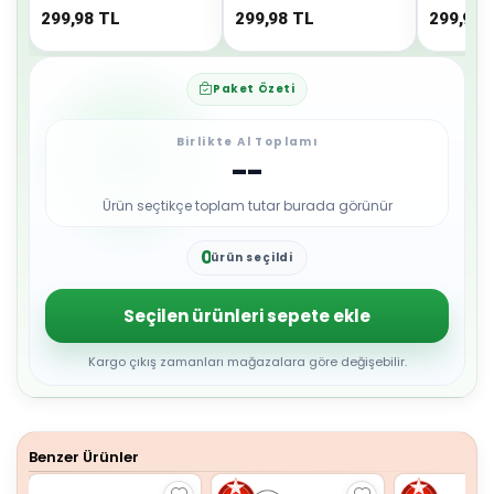
299,98
TL
299,98
TL
299,98
Paket Özeti
Birlikte Al Toplamı
--
Ürün seçtikçe toplam tutar burada görünür
0
ürün seçildi
1
2
3
Seçilen ürünleri sepete ekle
4
5
6
Kargo çıkış zamanları mağazalara göre değişebilir.
7
8
9
Benzer Ürünler