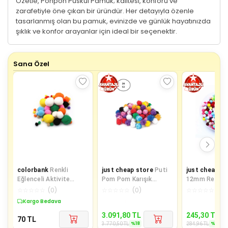
Özetle, Ponpon Püskül Pamuk; kalitesi, konforu ve
zarafetiyle öne çıkan bir üründür. Her detayıyla özenle
tasarlanmış olan bu pamuk, evinizde ve günlük hayatınızda
şıklık ve konfor arayanlar için ideal bir seçenektir.
Sana Özel
colorbank
Renkli
just cheap store
Puti
just cheap st
Eğlenceli Aktivite
Pom Pom Karışık
12mm Renkli K
Ponpon Cpp-001
Metalik 10mm-20mm-
Yumuşak Pon
☆
☆
☆
☆
☆
(
0
)
☆
☆
☆
☆
☆
(
0
)
☆
☆
☆
☆
☆
(
0
)
30 mm 24'lü
200 Adet
Kargo Bedava
Sepette %18 İndirim
Sepette %14 
3.091,80
TL
245,30
TL
70
TL
%
18
%
14
3.770,50
TL
284,96
TL