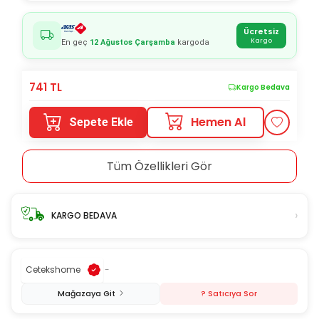
Ücretsiz
Kargo
En geç
12 Ağustos Çarşamba
kargoda
741
TL
Kargo Bedava
Hemen Al
Sepete Ekle
Tüm Özellikleri Gör
›
KARGO BEDAVA
Cetekshome
-
Mağazaya Git
? Satıcıya Sor