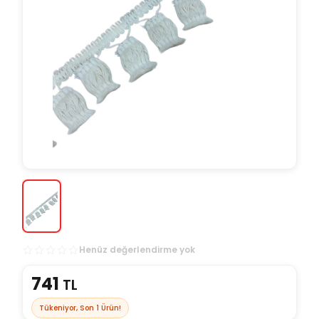
Henüz değerlendirme yok
741
TL
Tükeniyor, Son
1
Ürün!