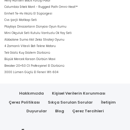
Helly Hansen Block Fullzip Polar
Columbia Erkek Mont - Rugged Path Omni-Heat™
Einhell Te-Hv Akülü El Süpürgesi
Cvs Şarjli Matkap Seti
Playtoys Dinazorların Dünyası Oyun Kumu
Mini Okçuluk Seti Kutulu Vantuzlu Ok Yay Seti
Abbalone Sumo Akil Zeka Strateji Oyunu
4 Zamanlı Vitesli Bot-Tekne Motoru
Tek Gözlü Kuş Gözlem Dürbünü
Büyük Mercek Korsan Dürbün Mavi
Breaker 20×50 Ct Profesyonel El Dürbünü
3000 Lümen Güçlü El Feneri Wt-604
Hakkımızda
Kişisel Verilerin Korunması
Çerez Politikası
Sıkça Sorulan Sorular
İletişim
Duyurular
Blog
Çerez Tercihleri