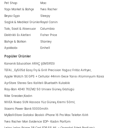
Pet Shop
Mac
Yapı Market & Bahçe
Yves Rocher
Beyaz Eşya
Sleepy
Sağlık & Medikal Ürünler
Royal Canin
Takı, Saat & Aksesuar
Columbia
Elektrikli Ev Aletleri
Fisher Price
Bahçe & Balkon
Stanley
Ayakkabı
Einhell
Popüler Ürünler
Kanonik Education ARAÇ ŞEMSİYESİ
TEFAL , Ey505d Easy Fry & Grill Precision Yağsız Fritöz Airfryer,
Apple Watch SE GPS + Cellular 44mm Gece Yarısı Alüminyum Kasa
AyrStore Stereo Ses Kaliteli Bluetooth Kulaklık
Ray-Ban 4340 710/M2 50 Unisex Güneş Gözlüğü
Nike Sneaker,Kadın
NIVEA Nivea SUN Hassas Yüz Güneş Kremi 50ml,
Xiaomi Power Bank 10000mAh
MyBalliStore Galaksi Baskılı iPhone 16 Pro Max Telefon Kılıfı
Yves Rocher Mon Evidence EDP- Kadın Parfüm
Lelas Lelas Prime 38 Cool EDP 55 ML – Oryantal Erkek Parfümü