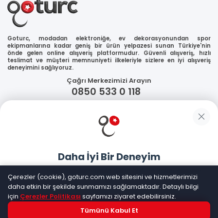
Goturc, modadan elektroniğe, ev dekorasyonundan spor
ekipmanlarına kadar geniş bir ürün yelpazesi sunan Türkiye'nin
önde gelen online alışveriş platformudur. Güvenli alışveriş, hızlı
teslimat ve müşteri memnuniyeti ilkeleriyle sizlere en iyi alışveriş
deneyimini sağlıyoruz.
Çağrı Merkezimizi Arayın
0850 533 0 118
WhatsApp Destek
Güvenliğiniz
Daha İyi Bir Deneyim
Sosyal Medya
Goturc mobil uygulamasıyla daha hızlı ve kolay alışveriş
Çerezler (cookie), goturc.com web sitesini ve hizmetlerimizi
yapın
daha etkin bir şekilde sunmamızı sağlamaktadır. Detaylı bilgi
için
Çerezler Politikası
sayfamızı ziyaret edebilirsiniz.
Mobil Uygulamalarımız
Tümünü Kabul Et
Hemen Dene!