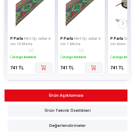
P Parla
Hint İşi Jakar 6
P Parla
Hint İşi Jakar 6
P Parla
Su Taş
cm 10 Metre
cm 1 Metre
cm Krem 5 Me
☆
☆
☆
☆
☆
(
0
)
☆
☆
☆
☆
☆
(
0
)
☆
☆
☆
☆
☆
(
0
)
Kargo Bedava
Kargo Bedava
Kargo Bedav
741
TL
741
TL
741
TL
Ürün Açıklaması
Ürün Teknik Özellikleri
Değerlendirmeler