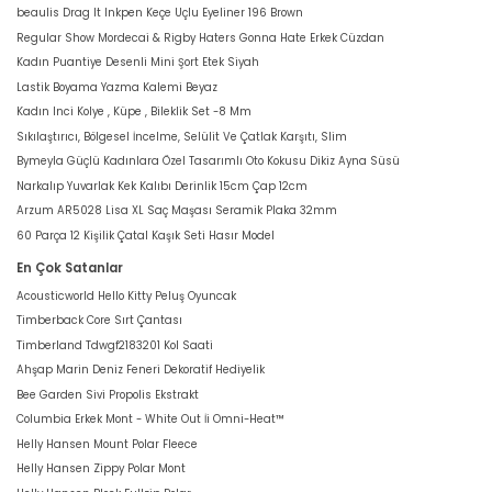
beaulis Drag It Inkpen Keçe Uçlu Eyeliner 196 Brown
Regular Show Mordecai & Rigby Haters Gonna Hate Erkek Cüzdan
Kadın Puantiye Desenli Mini Şort Etek Siyah
Lastik Boyama Yazma Kalemi Beyaz
Kadın Inci Kolye , Küpe , Bileklik Set -8 Mm
Sıkılaştırıcı, Bölgesel İncelme, Selülit Ve Çatlak Karşıtı, Slim
Bymeyla Güçlü Kadınlara Özel Tasarımlı Oto Kokusu Dikiz Ayna Süsü
Narkalıp Yuvarlak Kek Kalıbı Derinlik 15cm Çap 12cm
Arzum AR5028 Lisa XL Saç Maşası Seramik Plaka 32mm
60 Parça 12 Kişilik Çatal Kaşık Seti Hasır Model
En Çok Satanlar
Acousticworld Hello Kitty Peluş Oyuncak
Timberback Core Sırt Çantası
Timberland Tdwgf2183201 Kol Saati
Ahşap Marin Deniz Feneri Dekoratif Hediyelik
Bee Garden Sivi Propolis Ekstrakt
Columbia Erkek Mont - White Out İi Omni-Heat™
Helly Hansen Mount Polar Fleece
Helly Hansen Zippy Polar Mont