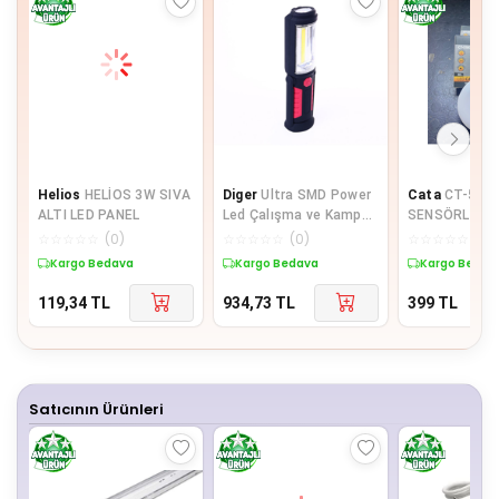
Helios
HELİOS 3W SIVA
Diger
Ultra SMD Power
Cata
CT-5180
ALTI LED PANEL
Led Çalışma ve Kamp
SENSÖRLÜ KAB
Lambası - 15 Saat
KORİDOR DEK
☆
☆
☆
☆
☆
(
0
)
☆
☆
☆
☆
☆
(
0
)
☆
☆
☆
☆
☆
(
0
)
Aydınlatma
AYDINLATMA
Kargo Bedava
Kargo Bedava
Kargo Bedav
119,34
TL
934,73
TL
399
TL
Satıcının Ürünleri