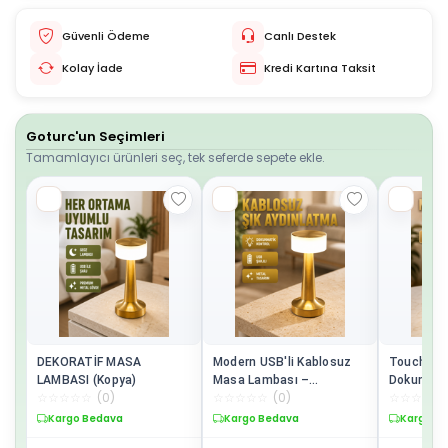
Güvenli Ödeme
Canlı Destek
Kolay İade
Kredi Kartına Taksit
Goturc'un Seçimleri
Tamamlayıcı ürünleri seç, tek seferde sepete ekle.
DEKORATİF MASA
Modern USB'li Kablosuz
Touch Ge
LAMBASI (Kopya)
Masa Lambası –
Dokunmati
☆
☆
☆
☆
☆
(
0
)
☆
☆
☆
☆
☆
(
0
)
☆
☆
☆
☆
☆
Minimalist Tasarım, 3
Kablosuz 
Farklı Parlaklık Yeni Nesil
Gövde Yen
Kargo Bedava
Kargo Bedava
Kargo B