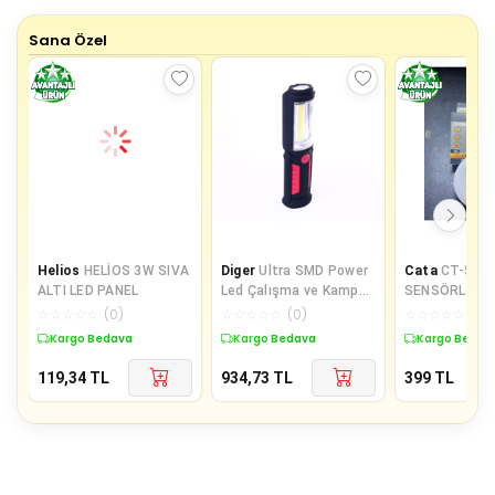
Sana Özel
Helios
HELİOS 3W SIVA
Diger
Ultra SMD Power
Cata
CT-5180
ALTI LED PANEL
Led Çalışma ve Kamp
SENSÖRLÜ KAB
Lambası - 15 Saat
KORİDOR DEK
☆
☆
☆
☆
☆
(
0
)
☆
☆
☆
☆
☆
(
0
)
☆
☆
☆
☆
☆
(
0
)
Aydınlatma
AYDINLATMA
Kargo Bedava
Kargo Bedava
Kargo Bedav
119,34
TL
934,73
TL
399
TL