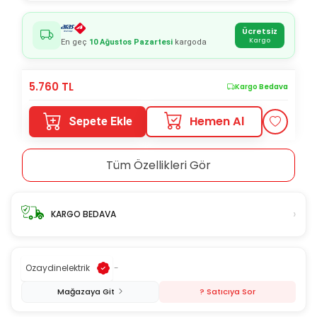
Ücretsiz
Kargo
En geç
10 Ağustos Pazartesi
kargoda
5.760
TL
Kargo Bedava
Hemen Al
Sepete Ekle
Tüm Özellikleri Gör
›
KARGO BEDAVA
Ozaydinelektrik
-
Mağazaya Git
? Satıcıya Sor