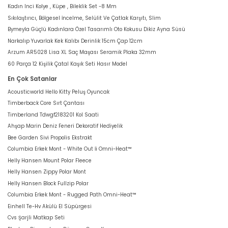
Kadın Inci Kolye , Küpe , Bileklik Set -8 Mm
Sıkılaştırıcı, Bölgesel İncelme, Selülit Ve Çatlak Karşıtı, Slim
Bymeyla Güçlü Kadınlara Özel Tasarımlı Oto Kokusu Dikiz Ayna Süsü
Narkalıp Yuvarlak Kek Kalıbı Derinlik 15cm Çap 12cm
Arzum AR5028 Lisa XL Saç Maşası Seramik Plaka 32mm
60 Parça 12 Kişilik Çatal Kaşık Seti Hasır Model
En Çok Satanlar
Acousticworld Hello Kitty Peluş Oyuncak
Timberback Core Sırt Çantası
Timberland Tdwgf2183201 Kol Saati
Ahşap Marin Deniz Feneri Dekoratif Hediyelik
Bee Garden Sivi Propolis Ekstrakt
Columbia Erkek Mont - White Out İi Omni-Heat™
Helly Hansen Mount Polar Fleece
Helly Hansen Zippy Polar Mont
Helly Hansen Block Fullzip Polar
Columbia Erkek Mont - Rugged Path Omni-Heat™
Einhell Te-Hv Akülü El Süpürgesi
Cvs Şarjli Matkap Seti