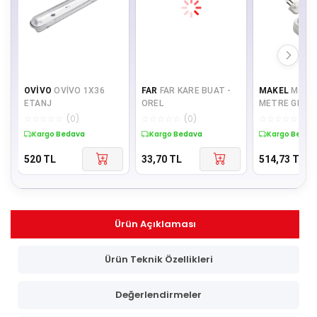
OVİVO
OVİVO 1X36
FAR
FAR KARE BUAT -
MAKEL
MAKEL
ETANJ
OREL
METRE GRUP 
☆
☆
☆
☆
☆
(
0
)
☆
☆
☆
☆
☆
(
0
)
☆
☆
☆
☆
☆
(
0
)
Kargo Bedava
Kargo Bedava
Kargo Bedav
520
TL
33,70
TL
514,73
TL
Ürün Açıklaması
Ürün Teknik Özellikleri
Değerlendirmeler