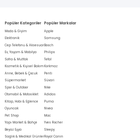
Popüler Kategoriler
Popüler Markalar
Moda & Giyim
Apple
Elektronik
Samsung
Cep Telefonu & Aksesuar
Bosch
Ev, Yaşam & Mobilya
Philips
Sofra & Mutfak
Tefal
Kozmetik & Kişisel Bakım
Korkmaz
Anne, Bebek & Çocuk
Penti
Süpermarket
Süvari
Spor & Outdoor
Nike
Otomobil & Motosiklet
Adidas
Kitap, Hobi & Eğlence
Puma
Oyuncak
Nivea
Pet Shop
Mac
Yapı Market & Bahçe
Yves Rocher
Beyaz Eşya
Sleepy
Sağlık & Medikal Ürünler
Royal Canin