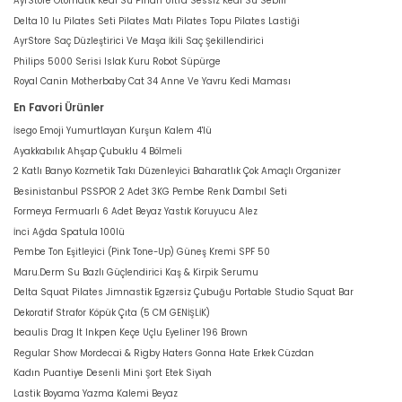
AyrStore Otomatik Kedi Su Pınarı Ultra Sessiz Kedi Su Sebili
Delta 10 lu Pilates Seti Pilates Matı Pilates Topu Pilates Lastiği
AyrStore Saç Düzleştirici Ve Maşa İkili Saç Şekillendirici
Philips 5000 Serisi Islak Kuru Robot Süpürge
Royal Canin Motherbaby Cat 34 Anne Ve Yavru Kedi Maması
En Favori Ürünler
İsego Emoji Yumurtlayan Kurşun Kalem 4'lü
Ayakkabılık Ahşap Çubuklu 4 Bölmeli
2 Katlı Banyo Kozmetik Takı Düzenleyici Baharatlık Çok Amaçlı Organizer
Besinistanbul PSSPOR 2 Adet 3KG Pembe Renk Dambıl Seti
Formeya Fermuarlı 6 Adet Beyaz Yastık Koruyucu Alez
İnci Ağda Spatula 100lü
Pembe Ton Eşitleyici (Pink Tone-Up) Güneş Kremi SPF 50
Maru.Derm Su Bazlı Güçlendirici Kaş & Kirpik Serumu
Delta Squat Pilates Jimnastik Egzersiz Çubuğu Portable Studio Squat Bar
Dekoratif Strafor Köpük Çıta (5 CM GENİŞLİK)
beaulis Drag It Inkpen Keçe Uçlu Eyeliner 196 Brown
Regular Show Mordecai & Rigby Haters Gonna Hate Erkek Cüzdan
Kadın Puantiye Desenli Mini Şort Etek Siyah
Lastik Boyama Yazma Kalemi Beyaz