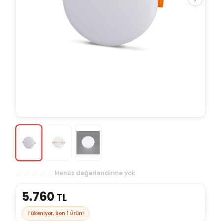
Henüz değerlendirme yok
5.760
TL
Tükeniyor, Son
1
Ürün!