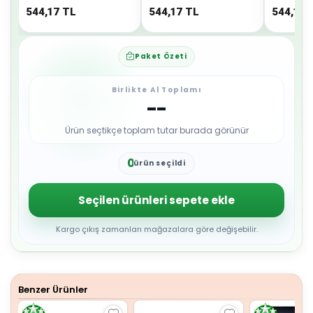
544,17
TL
544,17
TL
544,17
Paket Özeti
Birlikte Al Toplamı
--
Ürün seçtikçe toplam tutar burada görünür
0
ürün seçildi
1
2
3
Seçilen ürünleri sepete ekle
4
5
6
Kargo çıkış zamanları mağazalara göre değişebilir.
7
8
9
Benzer Ürünler