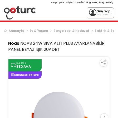
Kampanyalar
Müşteri Hizmetleri
Mağaza Aç
Mağaza Girişi
Giriş Yap
veya üye ol
Anasayfa
Ev & Yaşam
Banyo Yapı & Hırdavat
Elektrik & Tes
Noas
NOAS 24W SIVA ALTI PLUS AYARLANABİLİR
PANEL BEYAZ IŞIK 20ADET
KARGO
BEDAVA
Kurumsal Fatura