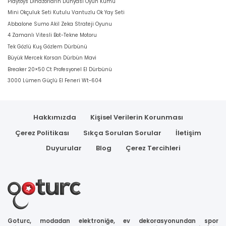
Playtoys Dinazorların Dünyası Oyun Kumu
Mini Okçuluk Seti Kutulu Vantuzlu Ok Yay Seti
Abbalone Sumo Akil Zeka Strateji Oyunu
4 Zamanlı Vitesli Bot-Tekne Motoru
Tek Gözlü Kuş Gözlem Dürbünü
Büyük Mercek Korsan Dürbün Mavi
Breaker 20×50 Ct Profesyonel El Dürbünü
3000 Lümen Güçlü El Feneri Wt-604
Hakkımızda
Kişisel Verilerin Korunması
Çerez Politikası
Sıkça Sorulan Sorular
İletişim
Duyurular
Blog
Çerez Tercihleri
Goturc, modadan elektroniğe, ev dekorasyonundan spor