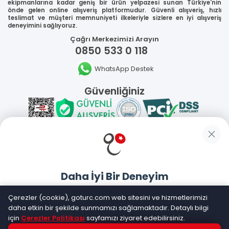
ekipmanlarına kadar geniş bir ürün yelpazesi sunan Türkiye'nin
önde gelen online alışveriş platformudur. Güvenli alışveriş, hızlı
teslimat ve müşteri memnuniyeti ilkeleriyle sizlere en iyi alışveriş
deneyimini sağlıyoruz.
Çağrı Merkezimizi Arayın
0850 533 0 118
WhatsApp Destek
Güvenliğiniz
Sosyal Medya
Daha İyi Bir Deneyim
Mobil Uygulamalarımız
Goturc mobil uygulamasıyla daha hızlı ve kolay alışveriş
Çerezler (cookie), goturc.com web sitesini ve hizmetlerimizi
yapın
daha etkin bir şekilde sunmamızı sağlamaktadır. Detaylı bilgi
için
Çerezler Politikası
sayfamızı ziyaret edebilirsiniz.