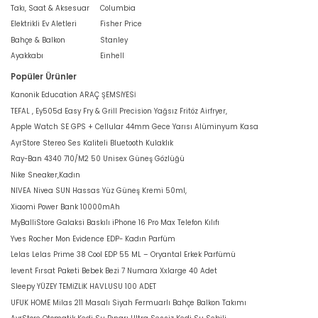
Takı, Saat & Aksesuar
Columbia
Elektrikli Ev Aletleri
Fisher Price
Bahçe & Balkon
Stanley
Ayakkabı
Einhell
Popüler Ürünler
Kanonik Education ARAÇ ŞEMSİYESİ
TEFAL , Ey505d Easy Fry & Grill Precision Yağsız Fritöz Airfryer,
Apple Watch SE GPS + Cellular 44mm Gece Yarısı Alüminyum Kasa
AyrStore Stereo Ses Kaliteli Bluetooth Kulaklık
Ray-Ban 4340 710/M2 50 Unisex Güneş Gözlüğü
Nike Sneaker,Kadın
NIVEA Nivea SUN Hassas Yüz Güneş Kremi 50ml,
Xiaomi Power Bank 10000mAh
MyBalliStore Galaksi Baskılı iPhone 16 Pro Max Telefon Kılıfı
Yves Rocher Mon Evidence EDP- Kadın Parfüm
Lelas Lelas Prime 38 Cool EDP 55 ML – Oryantal Erkek Parfümü
levent Fırsat Paketi Bebek Bezi 7 Numara Xxlarge 40 Adet
Sleepy YÜZEY TEMİZLİK HAVLUSU 100 ADET
UFUK HOME Milas 211 Masalı Siyah Fermuarlı Bahçe Balkon Takımı