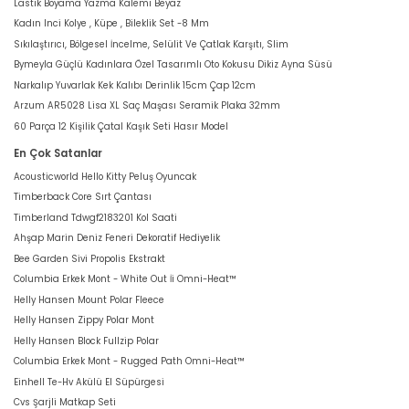
Lastik Boyama Yazma Kalemi Beyaz
Kadın Inci Kolye , Küpe , Bileklik Set -8 Mm
Sıkılaştırıcı, Bölgesel İncelme, Selülit Ve Çatlak Karşıtı, Slim
Bymeyla Güçlü Kadınlara Özel Tasarımlı Oto Kokusu Dikiz Ayna Süsü
Narkalıp Yuvarlak Kek Kalıbı Derinlik 15cm Çap 12cm
Arzum AR5028 Lisa XL Saç Maşası Seramik Plaka 32mm
60 Parça 12 Kişilik Çatal Kaşık Seti Hasır Model
En Çok Satanlar
Acousticworld Hello Kitty Peluş Oyuncak
Timberback Core Sırt Çantası
Timberland Tdwgf2183201 Kol Saati
Ahşap Marin Deniz Feneri Dekoratif Hediyelik
Bee Garden Sivi Propolis Ekstrakt
Columbia Erkek Mont - White Out İi Omni-Heat™
Helly Hansen Mount Polar Fleece
Helly Hansen Zippy Polar Mont
Helly Hansen Block Fullzip Polar
Columbia Erkek Mont - Rugged Path Omni-Heat™
Einhell Te-Hv Akülü El Süpürgesi
Cvs Şarjli Matkap Seti