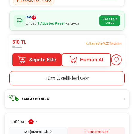
Tükeniyor, Son
1
Ürün!
Ücretsiz
Kargo
En geç
9 Ağustos Pazar
kargoda
618
TL
Sepette %23 İndirim
803
TL
Hemen Al
Sepete Ekle
Tüm Özellikleri Gör
›
KARGO BEDAVA
Laf10ten
-
Mağazaya Git
? Satıcıya Sor