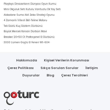
Playtoys Dinazorların Dünyası Oyun Kumu
Mini Okçuluk Seti Kutulu Vantuzlu Ok Yay Seti
Abbalone Sumo Akil Zeka Strateji Oyunu
4 Zamanlı Vitesli Bot-Tekne Motoru
Tek Gözlü Kuş Gözlem Dürbünü
Büyük Mercek Korsan Dürbün Mavi
Breaker 20×50 Ct Profesyonel El Dürbünü
3000 Lümen Güçlü El Feneri Wt-604
Hakkımızda
Kişisel Verilerin Korunması
Çerez Politikası
Sıkça Sorulan Sorular
İletişim
Duyurular
Blog
Çerez Tercihleri