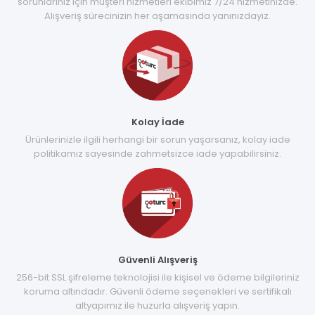
sorunlarınız için müşteri hizmetleri ekibimiz 7/24 hizmetinizde.
Alışveriş sürecinizin her aşamasında yanınızdayız.
Kolay İade
Ürünlerinizle ilgili herhangi bir sorun yaşarsanız, kolay iade
politikamız sayesinde zahmetsizce iade yapabilirsiniz.
Güvenli Alışveriş
256-bit SSL şifreleme teknolojisi ile kişisel ve ödeme bilgileriniz
koruma altındadır. Güvenli ödeme seçenekleri ve sertifikalı
altyapımız ile huzurla alışveriş yapın.