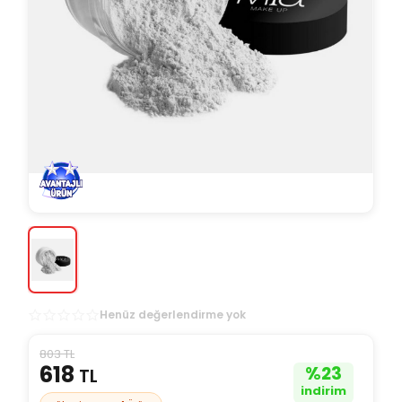
Henüz değerlendirme yok
803 TL
618
%
23
TL
indirim