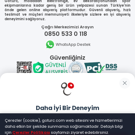
Goturc, modadan elektroniğe, ev dekorasyonundan spor
ekipmanlarına kadar geniş bir ürün yelpazesi sunan Türkiye'nin
önde gelen online alışveriş platformudur. Güvenli alışveriş, hızlı
teslimat ve müşteri memnuniyeti ilkeleriyle sizlere en iyi alışveriş
deneyimini sağlıyoruz.
Çağrı Merkezimizi Arayın
0850 533 0 118
WhatsApp Destek
Güvenliğiniz
Sosyal Medya
Daha İyi Bir Deneyim
Mobil Uygulamalarımız
Goturc mobil uygulamasıyla daha hızlı ve kolay alışveriş
Çerezler (cookie), goturc.com web sitesini ve hizmetlerimizi
yapın
daha etkin bir şekilde sunmamızı sağlamaktadır. Detaylı bilgi
için
Çerezler Politikası
sayfamızı ziyaret edebilirsiniz.