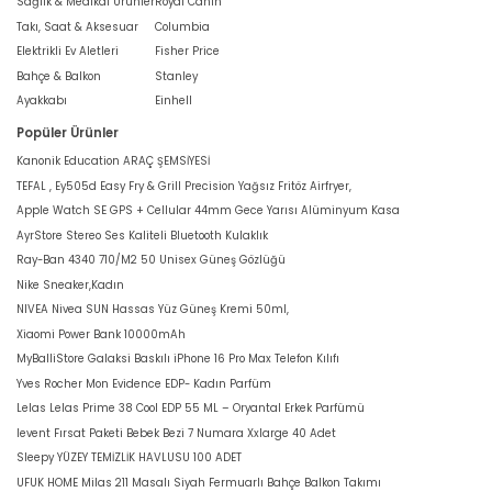
Sağlık & Medikal Ürünler
Royal Canin
Takı, Saat & Aksesuar
Columbia
Elektrikli Ev Aletleri
Fisher Price
Bahçe & Balkon
Stanley
Ayakkabı
Einhell
Popüler Ürünler
Kanonik Education ARAÇ ŞEMSİYESİ
TEFAL , Ey505d Easy Fry & Grill Precision Yağsız Fritöz Airfryer,
Apple Watch SE GPS + Cellular 44mm Gece Yarısı Alüminyum Kasa
AyrStore Stereo Ses Kaliteli Bluetooth Kulaklık
Ray-Ban 4340 710/M2 50 Unisex Güneş Gözlüğü
Nike Sneaker,Kadın
NIVEA Nivea SUN Hassas Yüz Güneş Kremi 50ml,
Xiaomi Power Bank 10000mAh
MyBalliStore Galaksi Baskılı iPhone 16 Pro Max Telefon Kılıfı
Yves Rocher Mon Evidence EDP- Kadın Parfüm
Lelas Lelas Prime 38 Cool EDP 55 ML – Oryantal Erkek Parfümü
levent Fırsat Paketi Bebek Bezi 7 Numara Xxlarge 40 Adet
Sleepy YÜZEY TEMİZLİK HAVLUSU 100 ADET
UFUK HOME Milas 211 Masalı Siyah Fermuarlı Bahçe Balkon Takımı