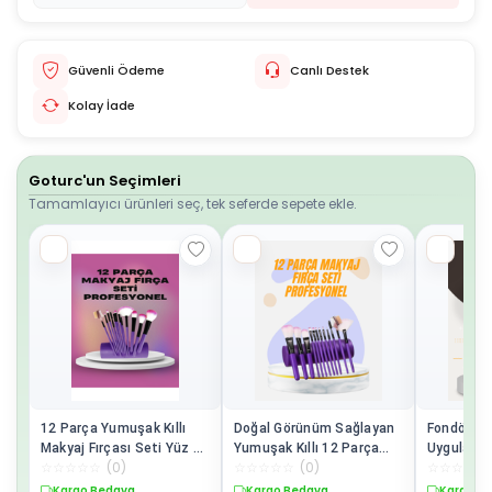
Güvenli Ödeme
Canlı Destek
Kolay İade
Goturc'un Seçimleri
Tamamlayıcı ürünleri seç, tek seferde sepete ekle.
12 Parça Yumuşak Kıllı
Doğal Görünüm Sağlayan
Fondöten, 
Makyaj Fırçası Seti Yüz ve
Yumuşak Kıllı 12 Parça
Uygulamal
☆
☆
☆
☆
☆
(
0
)
☆
☆
☆
☆
☆
(
0
)
☆
☆
☆
☆
☆
Göz Makyajına Uygun
Makyaj Fırça Seti Günlük
Parça Mak
Profesyonel Kullanım
ve Profesyonel Kullanıma
Ergonomik
Kargo Bedava
Kargo Bedava
Kargo B