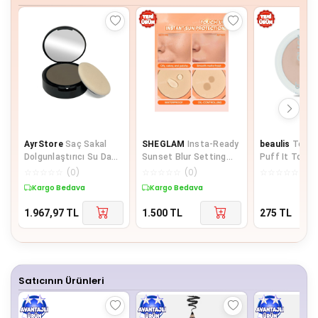
AyrStore
Saç Sakal
SHEGLAM
Insta-Ready
beaulis
Toz P
Dolgunlaştırıcı Su Da
Sunset Blur Setting
Puff It Toz 1
Çıkmayan Topik Pudra
Powder - Gözenek
Almond
☆
☆
☆
☆
☆
(
0
)
☆
☆
☆
☆
☆
(
0
)
☆
☆
☆
☆
☆
(
0
)
14 gr (Sarı/Blonde)
Gizleyici ve Yağ
Kargo Bedava
Kargo Bedava
Kontrollü Flulaştırıcı
Toz Sabitleme Pudrası
1.967,97
TL
1.500
TL
275
TL
Satıcının Ürünleri