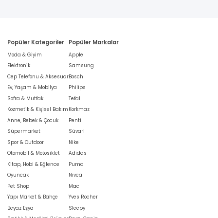
Popüler Kategoriler
Popüler Markalar
Moda & Giyim
Apple
Elektronik
Samsung
Cep Telefonu & Aksesuar
Bosch
Ev, Yaşam & Mobilya
Philips
Sofra & Mutfak
Tefal
Kozmetik & Kişisel Bakım
Korkmaz
Anne, Bebek & Çocuk
Penti
Süpermarket
Süvari
Spor & Outdoor
Nike
Otomobil & Motosiklet
Adidas
Kitap, Hobi & Eğlence
Puma
Oyuncak
Nivea
Pet Shop
Mac
Yapı Market & Bahçe
Yves Rocher
Beyaz Eşya
Sleepy