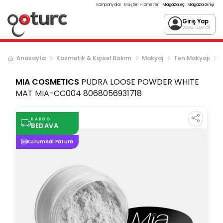
Kampanyalar
Müşteri Hizmetleri
Mağaza Aç
Mağaza Girişi
Giriş Yap
veya üye ol
Anasayfa
Kozmetik & Kişisel Bakım
Makyaj
Ten Makyajı
MIA COSMETICS
PUDRA LOOSE POWDER WHITE
MAT MIA-CC004 8068056931718
KARGO
BEDAVA
Kurumsal Fatura