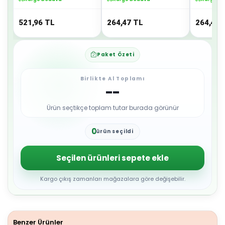
Uygun
521,96
TL
264,47
TL
264,47
Paket Özeti
Birlikte Al Toplamı
--
Ürün seçtikçe toplam tutar burada görünür
0
ürün seçildi
1
2
3
Seçilen ürünleri sepete ekle
4
5
6
Kargo çıkış zamanları mağazalara göre değişebilir.
7
8
9
Benzer Ürünler