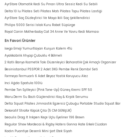
AyrStore Otomatik Kedi Su Pınarı Ultra Sessiz Kedi Su Sebili
Delta 10 lu Pilates Seti Pilates Matı Pilates Topu Pilates Lastiği
AyrStore Saç Düzleştirici Ve Maşa İkili Saç Şekillendirici
Philips 5000 Serisi Islak Kuru Robot Süpürge
Royal Canin Motherbaby Cat 34 Anne Ve Yavru Kedi Maması
En Favori Ürünler
İsego Emoji Yumurtlayan Kurşun Kalem 4'lü
Ayakkabılık Ahşap Çubuklu 4 Bölmeli
2 Katlı Banyo Kozmetik Takı Düzenleyici Baharatlık Çok Amaçlı Organizer
Besinistanbul PSSPOR 2 Adet 3KG Pembe Renk Dambıl Seti
Formeya Fermuarlı 6 Adet Beyaz Yastık Koruyucu Alez
İnci Ağda Spatula 100lü
Pembe Ton Eşitleyici (Pink Tone-Up) Güneş Kremi SPF 50
Maru.Derm Su Bazlı Güçlendirici Kaş & Kirpik Serumu
Delta Squat Pilates Jimnastik Egzersiz Çubuğu Portable Studio Squat Bar
Dekoratif Strafor Köpük Çıta (5 CM GENİŞLİK)
beaulis Drag It Inkpen Keçe Uçlu Eyeliner 196 Brown
Regular Show Mordecai & Rigby Haters Gonna Hate Erkek Cüzdan
Kadın Puantiye Desenli Mini Şort Etek Siyah