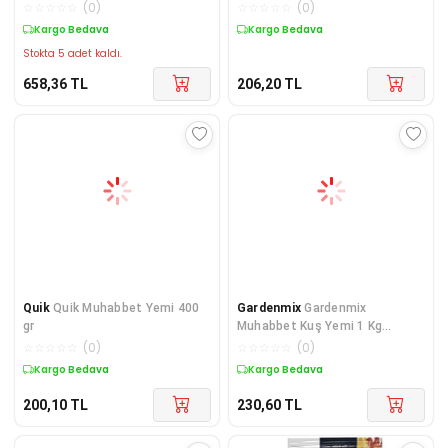
Maması 150gr
☆
☆
☆
☆
☆
(
0
)
☆
☆
☆
☆
☆
(
0
)
Kargo Bedava
Kargo Bedava
Stokta 5 adet kaldı.
658,36
TL
206,20
TL
Quik
Quik Muhabbet Yemi 400
Gardenmix
Gardenmix
gr
Muhabbet Kuş Yemi 1 Kg
Çuvaldan Bölme
☆
☆
☆
☆
☆
(
0
)
☆
☆
☆
☆
☆
(
0
)
Kargo Bedava
Kargo Bedava
200,10
TL
230,60
TL