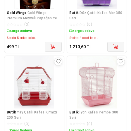
Gold Wings
Gold Wings
Butik
Düz Çatılı Kafes Mor 350
Premium Meyveli Papağan Yemi
Seri
750 Gr
☆
☆
☆
☆
☆
(
0
)
☆
☆
☆
☆
☆
(
0
)
Kargo Bedava
Kargo Bedava
Stokta 5 adet kaldı.
Stokta 4 adet kaldı.
499
TL
1.210,60
TL
Butik
Yay Çatılı Kafes Kırmızı
Butik
İyon Kafes Pembe 300
200 Seri
Seri
☆
☆
☆
☆
☆
(
0
)
☆
☆
☆
☆
☆
(
0
)
Kargo Bedava
Kargo Bedava