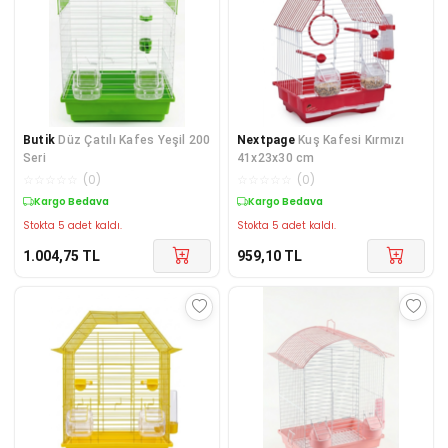
Butik
Düz Çatılı Kafes Yeşil 200
Nextpage
Kuş Kafesi Kırmızı
Seri
41x23x30 cm
☆
☆
☆
☆
☆
(
0
)
☆
☆
☆
☆
☆
(
0
)
Kargo Bedava
Kargo Bedava
Stokta 5 adet kaldı.
Stokta 5 adet kaldı.
1.004,75
TL
959,10
TL