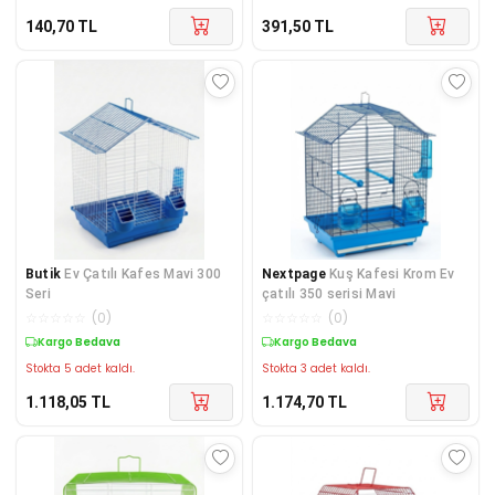
140,70
TL
391,50
TL
Butik
Ev Çatılı Kafes Mavi 300
Nextpage
Kuş Kafesi Krom Ev
Seri
çatılı 350 serisi Mavi
☆
☆
☆
☆
☆
(
0
)
☆
☆
☆
☆
☆
(
0
)
Kargo Bedava
Kargo Bedava
Stokta 5 adet kaldı.
Stokta 3 adet kaldı.
1.118,05
TL
1.174,70
TL