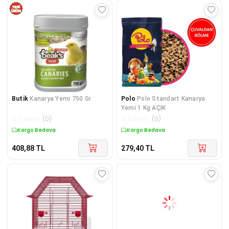
Butik
Kanarya Yemi 750 Gr
Polo
Polo Standart Kanarya
Yemi 1 Kg AÇIK
☆
☆
☆
☆
☆
(
0
)
☆
☆
☆
☆
☆
(
0
)
Kargo Bedava
Kargo Bedava
408,88
TL
279,40
TL