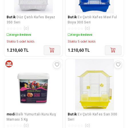
Butik
Düz Çatılı Kafes Beyaz
Butik
Ev Çatılı Kafes Mavi Ful
350 Seri
Boya 300 Seri
☆
☆
☆
☆
☆
(
0
)
☆
☆
☆
☆
☆
(
0
)
Kargo Bedava
Kargo Bedava
Stokta 5 adet kaldı.
Stokta 5 adet kaldı.
1.210,60
TL
1.210,60
TL
modi
Ballı Yumurtalı Kuru Kuş
Butik
Ev Çatılı Kafes Sarı 300
Maması 5 Kg
Seri
☆
☆
☆
☆
☆
(
0
)
☆
☆
☆
☆
☆
(
0
)