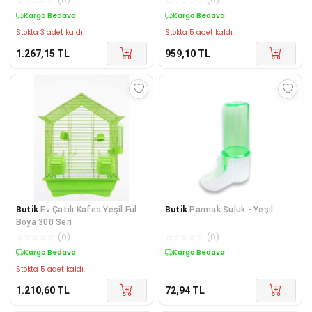
☆
☆
☆
☆
☆
(
0
)
☆
☆
☆
☆
☆
(
0
)
Kargo Bedava
Kargo Bedava
Stokta 3 adet kaldı.
Stokta 5 adet kaldı.
1.267,15
TL
959,10
TL
Butik
Ev Çatılı Kafes Yeşil Ful
Butik
Parmak Suluk - Yeşil
Boya 300 Seri
☆
☆
☆
☆
☆
(
0
)
☆
☆
☆
☆
☆
(
0
)
Kargo Bedava
Kargo Bedava
Stokta 5 adet kaldı.
1.210,60
TL
72,94
TL