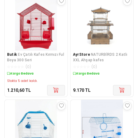
Butik
Ev Çatılı Kafes Kırmızı Ful
AyrStore
NATURBİRDS 2 Katlı
Boya 300 Seri
XXL Ahşap kafes
☆
☆
☆
☆
☆
(
0
)
☆
☆
☆
☆
☆
(
0
)
Kargo Bedava
Kargo Bedava
Stokta 5 adet kaldı.
1.210,60
TL
9.170
TL