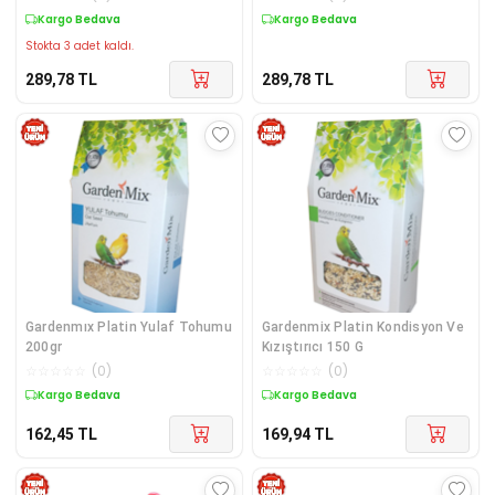
Kargo Bedava
Kargo Bedava
Stokta 3 adet kaldı.
289,78
TL
289,78
TL
Gardenmıx Platin Yulaf Tohumu
Gardenmix Platin Kondisyon Ve
200gr
Kızıştırıcı 150 G
☆
☆
☆
☆
☆
(
0
)
☆
☆
☆
☆
☆
(
0
)
Kargo Bedava
Kargo Bedava
162,45
TL
169,94
TL