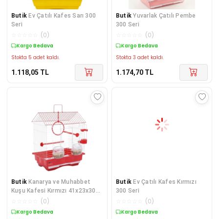
Butik
Ev Çatılı Kafes Sarı 300
Butik
Yuvarlak Çatılı Pembe
Seri
300 Seri
☆
☆
☆
☆
☆
(
0
)
☆
☆
☆
☆
☆
(
0
)
Kargo Bedava
Kargo Bedava
Stokta 5 adet kaldı.
Stokta 3 adet kaldı.
1.118,05
TL
1.174,70
TL
Butik
Kanarya ve Muhabbet
Butik
Ev Çatılı Kafes Kırmızı
Kuşu Kafesi Kırmızı 41x23x30
300 Seri
cm
☆
☆
☆
☆
☆
(
0
)
☆
☆
☆
☆
☆
(
0
)
Kargo Bedava
Kargo Bedava