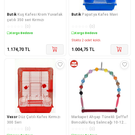
Butik
Kuş Kafesi Krom Yuvarlak
Butik
Papatya Kafes Mavi
çatılı 350 seri Kırmızı
☆
☆
☆
☆
☆
(
0
)
☆
☆
☆
☆
☆
(
0
)
Kargo Bedava
Kargo Bedava
Stokta 2 adet kaldı.
1.174,70
TL
1.004,75
TL
Vexor
Düz Çatılı Kafes Kırmızı
Markapet Ahşap Tünekli Şeffaf
300 Seri
Boncuklu Kuş Salıncağı 10-12
cm Renkli
☆
☆
☆
☆
☆
(
0
)
☆
☆
☆
☆
☆
(
0
)