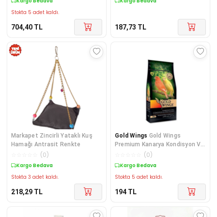
Kargo Bedava
Kargo Bedava
Stokta 5 adet kaldı.
704,40
TL
187,73
TL
Markapet Zincirli Yataklı Kuş
Gold Wings
Gold Wings
Hamağı Antrasit Renkte
Premium Kanarya Kondisyon Ve
Öttürücü Yem 200 gr
☆
☆
☆
☆
☆
(
0
)
☆
☆
☆
☆
☆
(
0
)
Kargo Bedava
Kargo Bedava
Stokta 3 adet kaldı.
Stokta 5 adet kaldı.
218,29
TL
194
TL