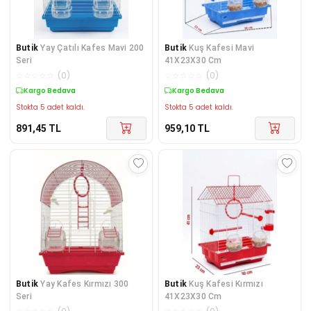
Butik
Yay Çatılı Kafes Mavi 200
Butik
Kuş Kafesi Mavi
Seri
41X23X30 Cm
☆
☆
☆
☆
☆
(
0
)
☆
☆
☆
☆
☆
(
0
)
Kargo Bedava
Kargo Bedava
Stokta 5 adet kaldı.
Stokta 5 adet kaldı.
891,45
TL
959,10
TL
Butik
Yay Kafes Kırmızı 300
Butik
Kuş Kafesi Kırmızı
Seri
41X23X30 Cm