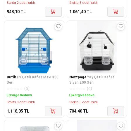
Stokta 2 adet kaldı.
Stokta 5 adet kaldı.
948,10
TL
1.061,40
TL
Butik
Ev Çatılı Kafes Mavi 300
Nextpage
Yay Çatılı Kafes
Seri
Siyah 200 Seri
☆
☆
☆
☆
☆
(
0
)
☆
☆
☆
☆
☆
(
0
)
Kargo Bedava
Kargo Bedava
Stokta 3 adet kaldı.
Stokta 5 adet kaldı.
1.118,05
TL
704,40
TL