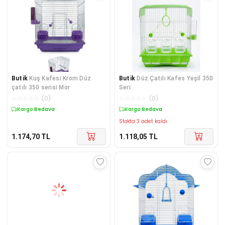
Butik
Kuş Kafesi Krom Düz
Butik
Düz Çatılı Kafes Yeşil 350
çatılı 350 serisi Mor
Seri
☆
☆
☆
☆
☆
(
0
)
☆
☆
☆
☆
☆
(
0
)
Kargo Bedava
Kargo Bedava
Stokta 3 adet kaldı.
1.174,70
TL
1.118,05
TL