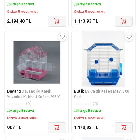
Kargo Bedava
Kargo Bedava
Stokta 5 adet kaldı.
Stokta 5 adet kaldı.
2.194,40
TL
1.143,93
TL
Dayang
Dayang İki Kapılı
Butik
Ev Çatılı Kafes Mavi 300
Yuvarlak Kubbeli Kafes 295 X
Seri
223 X 385 mm
☆
☆
☆
☆
☆
(
0
)
☆
☆
☆
☆
☆
(
0
)
Kargo Bedava
Kargo Bedava
Stokta 3 adet kaldı.
Stokta 5 adet kaldı.
907
TL
1.143,93
TL