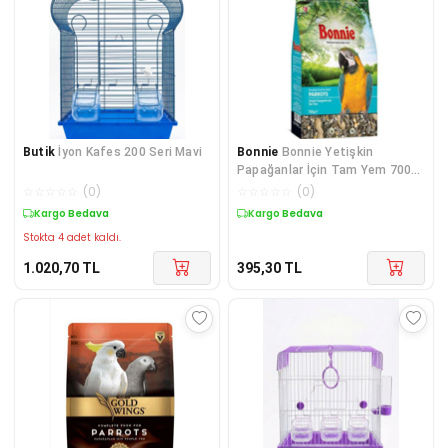
Butik
İyon Kafes 200 Seri Mavi
Bonnie
Bonnie Yetişkin
Papağanlar İçin Tam Yem 700
Gr
☆
☆
☆
☆
☆
(
0
)
☆
☆
☆
☆
☆
(
0
)
Kargo Bedava
Kargo Bedava
Stokta 4 adet kaldı.
1.020,70
TL
395,30
TL