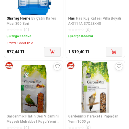
Shafag Home
Ev Çatılı Kafes
Has
Has Kuş Kafesi Villa Boyalı
Mavi 300 Seri
A-3114A 37X28X48
☆
☆
☆
☆
☆
(
0
)
☆
☆
☆
☆
☆
(
0
)
Kargo Bedava
Kargo Bedava
Stokta 3 adet kaldı.
877,44
TL
1.519,40
TL
Gardenmix Platin Seri Vitaminli
Gardenmix Parakets Papağan
Meyveli Muhabbet Kuşu Yemi 1
Yemi 1000 gr
Kg
☆
☆
☆
☆
☆
(
0
)
☆
☆
☆
☆
☆
(
0
)