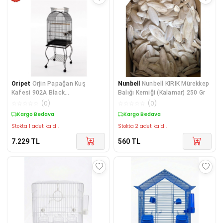
Oripet
Orjin Papağan Kuş
Nunbell
Nunbell KIRIK Mürekkep
Kafesi 902A Black
Balığı Kemiği (Kalamar) 250 Gr
51X51X152Cm
☆
☆
☆
☆
☆
(
0
)
☆
☆
☆
☆
☆
(
0
)
Kargo Bedava
Kargo Bedava
Stokta 1 adet kaldı.
Stokta 2 adet kaldı.
7.229
TL
560
TL