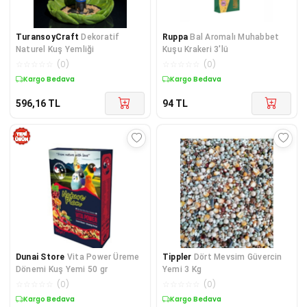
TuransoyCraft
Dekoratif
Ruppa
Bal Aromalı Muhabbet
Naturel Kuş Yemliği
Kuşu Krakeri 3'lü
☆
☆
☆
☆
☆
(
0
)
☆
☆
☆
☆
☆
(
0
)
Kargo Bedava
Kargo Bedava
596,16
TL
94
TL
Dunai Store
Vita Power Üreme
Tippler
Dört Mevsim Güvercin
Dönemi Kuş Yemi 50 gr
Yemi 3 Kg
☆
☆
☆
☆
☆
(
0
)
☆
☆
☆
☆
☆
(
0
)
Kargo Bedava
Kargo Bedava