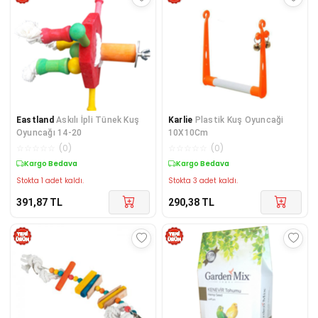
Eastland
Askılı İpli Tünek Kuş
Karlie
Plastik Kuş Oyuncaği
Oyuncağı 14-20
10X10Cm
☆
☆
☆
☆
☆
(
0
)
☆
☆
☆
☆
☆
(
0
)
Kargo Bedava
Kargo Bedava
Stokta 1 adet kaldı.
Stokta 3 adet kaldı.
391,87
TL
290,38
TL