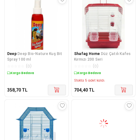
Deep
Deep Bio-Nature Kuş Bit
Shafag Home
Düz Çatılı Kafes
Spray 100 ml
Kırmızı 200 Seri
☆
☆
☆
☆
☆
(
0
)
☆
☆
☆
☆
☆
(
0
)
Kargo Bedava
Kargo Bedava
Stokta 5 adet kaldı.
358,70
TL
704,40
TL