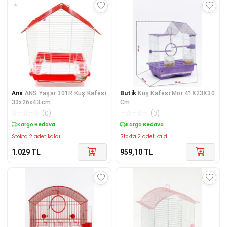
Ans
ANS Yaşar 301R Kuş Kafesi
Butik
Kuş Kafesi Mor 41X23X30
33x26x43 cm
Cm
☆
☆
☆
☆
☆
(
0
)
☆
☆
☆
☆
☆
(
0
)
Kargo Bedava
Kargo Bedava
Stokta 2 adet kaldı.
Stokta 2 adet kaldı.
1.029
TL
959,10
TL