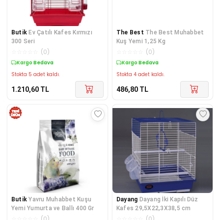
Butik
Ev Çatılı Kafes Kırmızı
The Best
The Best Muhabbet
300 Seri
Kuş Yemi 1,25 Kg
☆
☆
☆
☆
☆
(
0
)
☆
☆
☆
☆
☆
(
0
)
Kargo Bedava
Kargo Bedava
Stokta 5 adet kaldı.
Stokta 4 adet kaldı.
1.210,60
TL
486,80
TL
Butik
Yavru Muhabbet Kuşu
Dayang
Dayang İki Kapılı Düz
Yemi Yumurta ve Ballı 400 Gr
Kafes 29,5X22,3X38,5 cm
☆
☆
☆
☆
☆
(
0
)
☆
☆
☆
☆
☆
(
0
)