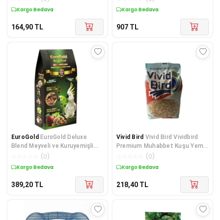
Kargo Bedava
Kargo Bedava
164,90
TL
907
TL
EuroGold
EuroGold Deluxe
Vivid Bird
Vivid Bird Vividbird
Blend Meyveli ve Kuruyemişli
Premium Muhabbet Kuşu Yemi
Papağan Yemi 650 Gr
1 Kg
☆
☆
☆
☆
☆
(
0
)
☆
☆
☆
☆
☆
(
0
)
Kargo Bedava
Kargo Bedava
389,20
TL
218,40
TL