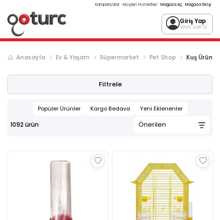
Kampanyalar
Müşteri Hizmetleri
Mağaza Aç
Mağaza Girişi
Giriş Yap
veya üye ol
Anasayfa
Ev & Yaşam
Süpermarket
Pet Shop
Kuş Ürünler
Sonraki ürün sayfası, sayfa
2
Filtrele
Popüler Ürünler
Kargo Bedava
Yeni Eklenenler
1092
ürün