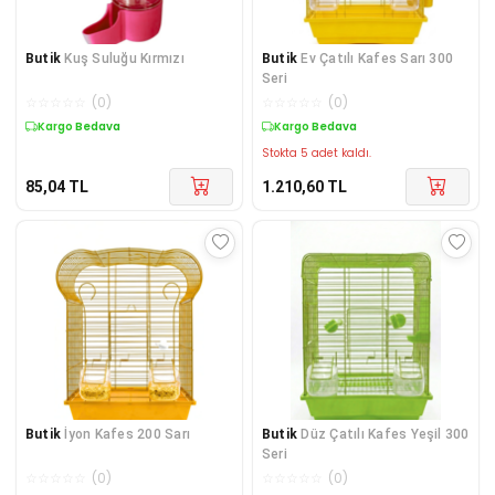
Butik
Kuş Suluğu Kırmızı
Butik
Ev Çatılı Kafes Sarı 300
Seri
☆
☆
☆
☆
☆
(
0
)
☆
☆
☆
☆
☆
(
0
)
Kargo Bedava
Kargo Bedava
Stokta 5 adet kaldı.
85,04
TL
1.210,60
TL
Butik
İyon Kafes 200 Sarı
Butik
Düz Çatılı Kafes Yeşil 300
Seri
☆
☆
☆
☆
☆
(
0
)
☆
☆
☆
☆
☆
(
0
)