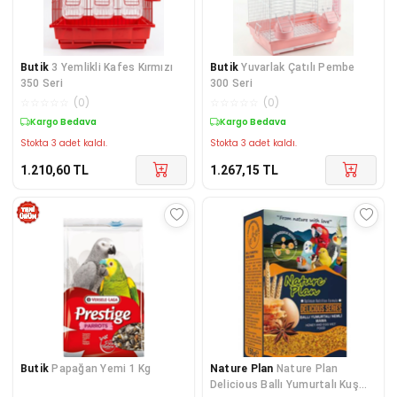
Butik
3 Yemlikli Kafes Kırmızı
Butik
Yuvarlak Çatılı Pembe
350 Seri
300 Seri
☆
☆
☆
☆
☆
(
0
)
☆
☆
☆
☆
☆
(
0
)
Kargo Bedava
Kargo Bedava
Stokta 3 adet kaldı.
Stokta 3 adet kaldı.
1.210,60
TL
1.267,15
TL
Butik
Papağan Yemi 1 Kg
Nature Plan
Nature Plan
Delicious Ballı Yumurtalı Kuş