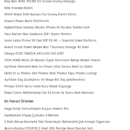
Ray-Ban 4340 710/M2 50 Unisex Güneş Gözlüğü
Nike Sneaker,Kadın
NIVEA Nivea SUN Hassas Yüz Güneş Kremi 50ml,
Xiaomi Power Bank 10000mAh
MyBalliStore Galaksi Baskılı iPhone 16 Pro Max Telefon Kılıfı
Yves Rocher Mon Evidence EDP- Kadın Parfüm
Lelas Lelas Prime 38 Cool EDP 55 ML – Oryantal Erkek Parfümü
levent Fırsat Paketi Bebek Bezi 7 Numara Xxlarge 40 Adet
Sleepy YÜZEY TEMİZLİK HAVLUSU 100 ADET
UFUK HOME Milas 211 Masalı Siyah Fermuarlı Bahçe Balkon Takımı
AyrStore Otomatik Kedi Su Pınarı Ultra Sessiz Kedi Su Sebili
Delta 10 lu Pilates Seti Pilates Matı Pilates Topu Pilates Lastiği
AyrStore Saç Düzleştirici Ve Maşa İkili Saç Şekillendirici
Philips 5000 Serisi Islak Kuru Robot Süpürge
Royal Canin Motherbaby Cat 34 Anne Ve Yavru Kedi Maması
En Favori Ürünler
İsego Emoji Yumurtlayan Kurşun Kalem 4'lü
Ayakkabılık Ahşap Çubuklu 4 Bölmeli
2 Katlı Banyo Kozmetik Takı Düzenleyici Baharatlık Çok Amaçlı Organizer
Besinistanbul PSSPOR 2 Adet 3KG Pembe Renk Dambıl Seti