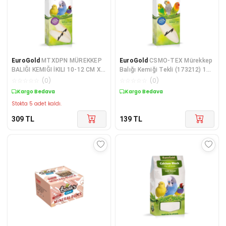
EuroGold
MTXDPN MÜREKKEP
EuroGold
CSMO-TEX Mürekkep
BALIĞI KEMIĞI İKILI 10-12 CM X
Balığı Kemiği Tekli (173212) 14-
(170956) 2 ADET
16 cm
☆
☆
☆
☆
☆
(
0
)
☆
☆
☆
☆
☆
(
0
)
Kargo Bedava
Kargo Bedava
Stokta 5 adet kaldı.
309
TL
139
TL