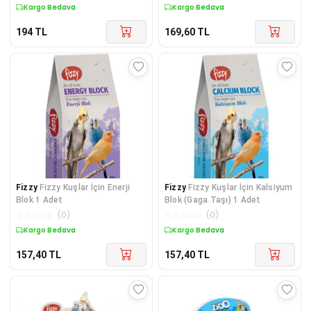
Kargo Bedava
Kargo Bedava
194
TL
169,60
TL
Fizzy
Fizzy Kuşlar İçin Enerji
Fizzy
Fizzy Kuşlar İçin Kalsiyum
Blok 1 Adet
Blok (Gaga Taşı) 1 Adet
☆
☆
☆
☆
☆
(
0
)
☆
☆
☆
☆
☆
(
0
)
Kargo Bedava
Kargo Bedava
157,40
TL
157,40
TL