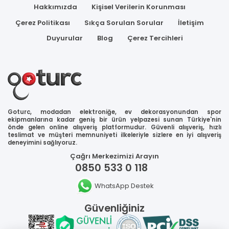
Hakkımızda
Kişisel Verilerin Korunması
Çerez Politikası
Sıkça Sorulan Sorular
İletişim
Duyurular
Blog
Çerez Tercihleri
Goturc, modadan elektroniğe, ev dekorasyonundan spor
ekipmanlarına kadar geniş bir ürün yelpazesi sunan Türkiye'nin
önde gelen online alışveriş platformudur. Güvenli alışveriş, hızlı
teslimat ve müşteri memnuniyeti ilkeleriyle sizlere en iyi alışveriş
deneyimini sağlıyoruz.
Çağrı Merkezimizi Arayın
0850 533 0 118
WhatsApp Destek
Güvenliğiniz