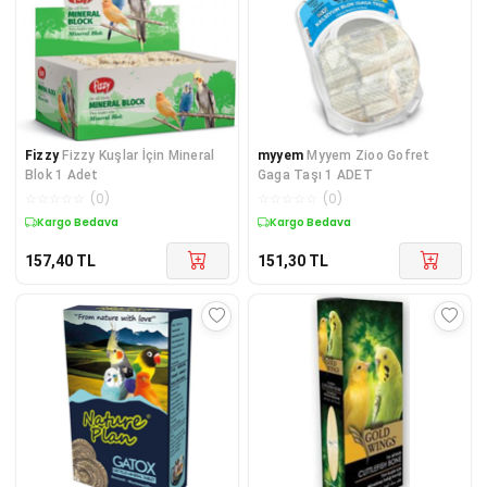
Fizzy
Fizzy Kuşlar İçin Mineral
myyem
Myyem Zioo Gofret
Blok 1 Adet
Gaga Taşı 1 ADET
☆
☆
☆
☆
☆
(
0
)
☆
☆
☆
☆
☆
(
0
)
Kargo Bedava
Kargo Bedava
157,40
TL
151,30
TL