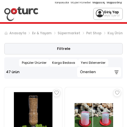
Kampanyalar
Müşteri Hizmetleri
Mağaza Aç
Mağaza Girişi
Giriş Yap
veya üye ol
Anasayfa
Ev & Yaşam
Süpermarket
Pet Shop
Kuş Ürünler
Filtrele
Popüler Ürünler
Kargo Bedava
Yeni Eklenenler
47
ürün