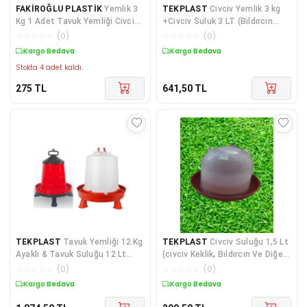
FAKİROĞLU PLASTİK
Yemlik 3
TEKPLAST
Civciv Yemlik 3 kg
Kg 1 Adet Tavuk Yemliği Civciv
+Civciv Suluk 3 LT (Bıldırcın
Yemliği Kanatlı Yemliği Plastik
,Civciv, Hindi Civcivi Ve Ördek
☆
☆
☆
☆
☆
(
0
)
☆
☆
☆
☆
☆
(
0
)
Yemlik Yemlik Çeşitleri
Civciv İçin)
Kargo Bedava
Kargo Bedava
Stokta 4 adet kaldı.
275
TL
641,50
TL
TEKPLAST
Tavuk Yemliği 12 Kg
TEKPLAST
Civciv Suluğu 1,5 Lt
Ayaklı & Tavuk Suluğu 12 Lt
(civciv Keklik, Bıldırcın Ve Diğer
Ayaklı ( Kanatlı Hayvanlar Için)
Kanatlı Hayvanlar Için)
☆
☆
☆
☆
☆
(
0
)
☆
☆
☆
☆
☆
(
0
)
Kargo Bedava
Kargo Bedava