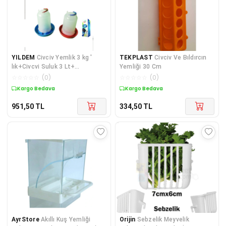
YILDEM
Civciv Yemlik 3 kg '
TEKPLAST
Civciv Ve Bıldırcın
lık+Civcvi Suluk 3 Lt+
Yemliği 30 Cm
Civcivleriniz İçin Power Brood
☆
☆
☆
☆
☆
(
0
)
☆
☆
☆
☆
☆
(
0
)
100 ML(Vitamin +Mineral )
Kargo Bedava
Kargo Bedava
951,50
TL
334,50
TL
AyrStore
Akıllı Kuş Yemliği
Orijin
Sebzelik Meyvelik