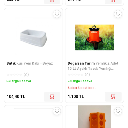
Butik
Kuş Yem Kabı - Beyaz
Doğalsan Tarım
Yemlik 2 Adet
10 Lt Ayaklı Tavuk Yemliği
Civciv Yemliği Kanatlı Yemliği
☆
☆
☆
☆
☆
(
0
)
☆
☆
☆
☆
☆
(
0
)
Bıldırcın Keklik Sülün
Kargo Bedava
Kargo Bedava
Stokta 5 adet kaldı.
104,40
TL
1.100
TL