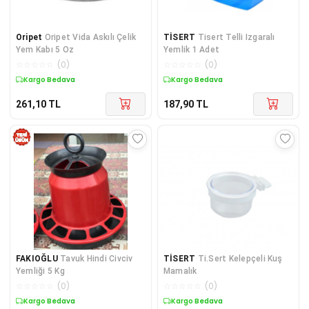
Oripet
Oripet Vida Askılı Çelik
TİSERT
Tisert Telli Izgaralı
Yem Kabı 5 Oz
Yemlik 1 Adet
☆
☆
☆
☆
☆
(
0
)
☆
☆
☆
☆
☆
(
0
)
Kargo Bedava
Kargo Bedava
261,10
TL
187,90
TL
FAKIOĞLU
Tavuk Hindi Civciv
TİSERT
Ti.Sert Kelepçeli Kuş
Yemliği 5 Kg
Mamalık
☆
☆
☆
☆
☆
(
0
)
☆
☆
☆
☆
☆
(
0
)
Kargo Bedava
Kargo Bedava