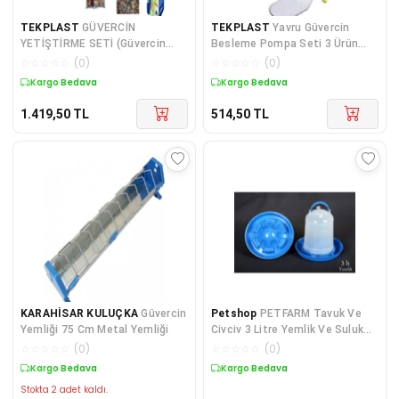
TEKPLAST
GÜVERCİN
TEKPLAST
Yavru Güvercin
YETİŞTİRME SETİ (Güvercin
Besleme Pompa Seti 3 Ürün
folluk+Güvecin
Birden
☆
☆
☆
☆
☆
(
0
)
☆
☆
☆
☆
☆
(
0
)
yemlik+Güvercin
Kargo Bedava
Kargo Bedava
suluk+Güvercin
vitamin+Tünek+Yem)
1.419,50
TL
514,50
TL
KARAHİSAR KULUÇKA
Güvercin
Petshop
PETFARM Tavuk Ve
Yemliği 75 Cm Metal Yemliği
Civciv 3 Litre Yemlik Ve Suluk
Ikisi Bir Arada Gönderilecektir
☆
☆
☆
☆
☆
(
0
)
☆
☆
☆
☆
☆
(
0
)
Kargo Bedava
Kargo Bedava
Stokta 2 adet kaldı.