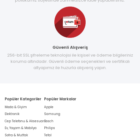
politikamız sayesinde zahmetsizce iade yapabilirsiniz.
Güvenli Alışveriş
256-bit SSL şifreleme teknolojisi ile kişisel ve ödeme bilgileriniz
koruma altındadır. Güvenli ödeme seçenekleri ve sertifikalı
altyapımız ile huzurla alışveriş yapın.
Popüler Kategoriler
Popüler Markalar
Moda & Giyim
Apple
Elektronik
Samsung
Cep Telefonu & Aksesuar
Bosch
Ev, Yaşam & Mobilya
Philips
Sofra & Mutfak
Tefal