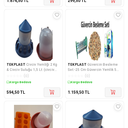
1.874,50
TL
299,50
TL
TEKPLAST
Civciv Yemliği 2 Kg
TEKPLAST
Güvercin Besleme
& Civciv Suluğu 1,5 Lt (civciv
Set-25 Cm Güvercin Yemlik 5
Keklik, Bıldırcın Ve Diğer Kanatlı
Kg Güvercin Yemi Power Brood
☆
☆
☆
☆
☆
(
0
)
☆
☆
☆
☆
☆
(
0
)
Hayvanlar Için
100ml
Kargo Bedava
Kargo Bedava
594,50
TL
1.159,50
TL