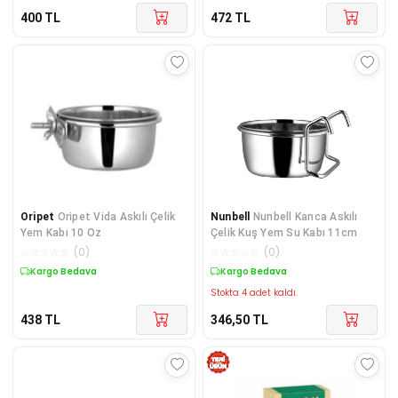
400
TL
472
TL
Oripet
Oripet Vida Askılı Çelik
Nunbell
Nunbell Kanca Askılı
Yem Kabı 10 Oz
Çelik Kuş Yem Su Kabı 11cm
☆
☆
☆
☆
☆
(
0
)
☆
☆
☆
☆
☆
(
0
)
Kargo Bedava
Kargo Bedava
Stokta 4 adet kaldı.
438
TL
346,50
TL