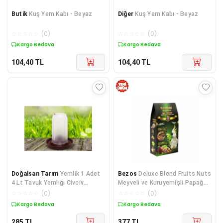
Butik
Kuş Yem Kabı - Beyaz
Diğer
Kuş Yem Kabı - Beyaz
☆
☆
☆
☆
☆
(
0
)
☆
☆
☆
☆
☆
(
0
)
Kargo Bedava
Kargo Bedava
104,40
TL
104,40
TL
Doğalsan Tarım
Yemlik 1 Adet
Bezos
Deluxe Blend Fruits Nuts
4 Lt Tavuk Yemliği Civciv
Meyveli ve Kuruyemişli Papağan
Yemliği Kanatlı Yemliği Bıldırcın
Yemi 650 Gr
☆
☆
☆
☆
☆
(
0
)
☆
☆
☆
☆
☆
(
0
)
Keklik Sülün Kaz Ördek
Kargo Bedava
Kargo Bedava
285
TL
377
TL