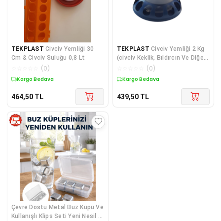
TEKPLAST
Civciv Yemliği 30
TEKPLAST
Civciv Yemliği 2 Kg
Cm & Civciv Suluğu 0,8 Lt
(civciv Keklik, Bıldırcın Ve Diğer
Kanatlı Hayvanlar Için)
☆
☆
☆
☆
☆
(
0
)
☆
☆
☆
☆
☆
(
0
)
Kargo Bedava
Kargo Bedava
464,50
TL
439,50
TL
Çevre Dostu Metal Buz Küpü Ve
Kullanışlı Klips Seti Yeni Nesil -