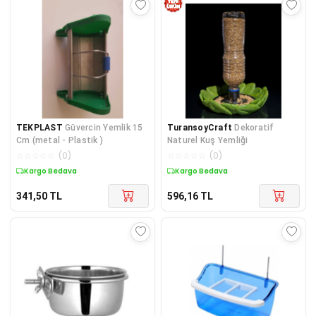
TEKPLAST
Güvercin Yemlik 15
TuransoyCraft
Dekoratif
Cm (metal - Plastik )
Naturel Kuş Yemliği
☆
☆
☆
☆
☆
(
0
)
☆
☆
☆
☆
☆
(
0
)
Kargo Bedava
Kargo Bedava
341,50
TL
596,16
TL