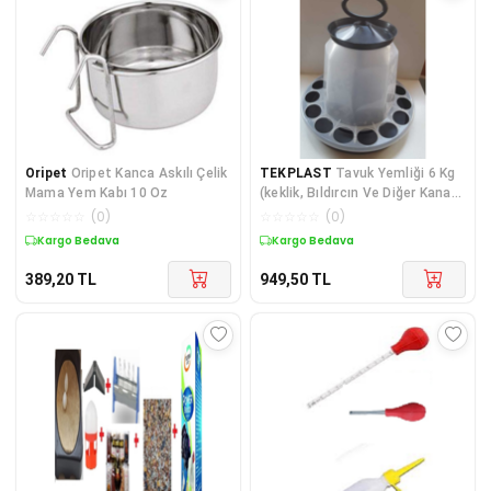
Oripet
Oripet Kanca Askılı Çelik
TEKPLAST
Tavuk Yemliği 6 Kg
Mama Yem Kabı 10 Oz
(keklik, Bıldırcın Ve Diğer Kanatlı
Hayvanlar Için)
☆
☆
☆
☆
☆
(
0
)
☆
☆
☆
☆
☆
(
0
)
Kargo Bedava
Kargo Bedava
389,20
TL
949,50
TL