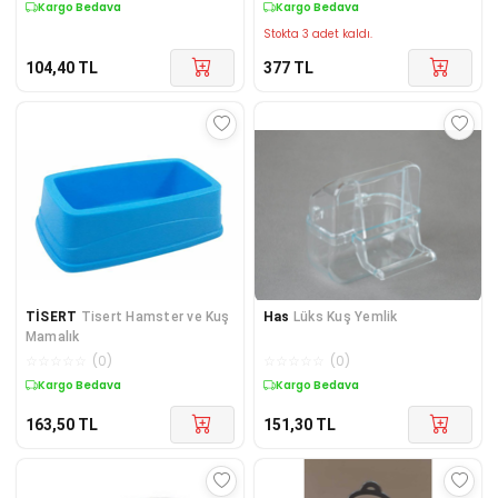
Kargo Bedava
Kargo Bedava
Stokta 3 adet kaldı.
104,40
TL
377
TL
TİSERT
Tisert Hamster ve Kuş
Has
Lüks Kuş Yemlik
Mamalık
☆
☆
☆
☆
☆
(
0
)
☆
☆
☆
☆
☆
(
0
)
Kargo Bedava
Kargo Bedava
163,50
TL
151,30
TL