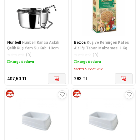
Nunbell
Nunbell Kanca Askılı
Bezos
Kuş ve Kemirgen Kafes
Çelik Kuş Yem Su Kabı 13cm
Altlığı Taban Malzemesi 1 Kg
☆
☆
☆
☆
☆
(
0
)
☆
☆
☆
☆
☆
(
0
)
Kargo Bedava
Kargo Bedava
Stokta 5 adet kaldı.
407,50
TL
283
TL