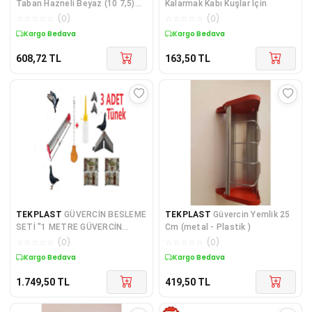
Taban Hazneli Beyaz (10 7,5)
Kalarmak Kabı Kuşlar İçin
14,5 cm
☆
☆
☆
☆
☆
(
0
)
☆
☆
☆
☆
☆
(
0
)
Kargo Bedava
Kargo Bedava
608,72
TL
163,50
TL
TEKPLAST
GÜVERCİN BESLEME
TEKPLAST
Güvercin Yemlik 25
SETİ "1 METRE GÜVERCİN
Cm (metal - Plastik )
YEMLİK+ YAVRU BESLEME
☆
☆
☆
☆
☆
(
0
)
☆
☆
☆
☆
☆
(
0
)
POMPASI VE
Kargo Bedava
Kargo Bedava
BİBERON+3XTÜNEK+
2XMİNERAL"
1.749,50
TL
419,50
TL