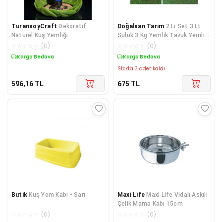
TuransoyCraft
Dekoratif
Doğalsan Tarım
2 Li Set 3 Lt
Naturel Kuş Yemliği
Suluk 3 Kg Yemlik Tavuk Yemliği
Tavuk Suluğu Civciv Yemliği
☆
☆
☆
☆
☆
(
0
)
☆
☆
☆
☆
☆
(
0
)
Civciv Suluğu
Kargo Bedava
Kargo Bedava
Stokta 3 adet kaldı.
596,16
TL
675
TL
Butik
Kuş Yem Kabı - Sarı
Maxi Life
Maxi Life Vidalı Askılı
Çelik Mama Kabı 15cm
☆
☆
☆
☆
☆
(
0
)
☆
☆
☆
☆
☆
(
0
)