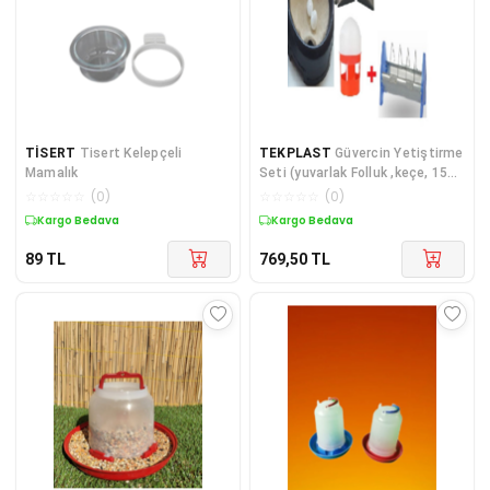
TİSERT
Tisert Kelepçeli
TEKPLAST
Güvercin Yetiştirme
Mamalık
Seti (yuvarlak Folluk ,keçe, 15
Cm Güvercin Yemlik, 1 Lt
☆
☆
☆
☆
☆
(
0
)
☆
☆
☆
☆
☆
(
0
)
Suluk,tünek Ve Yumurta)
Kargo Bedava
Kargo Bedava
89
TL
769,50
TL