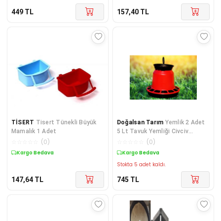
449
TL
157,40
TL
TİSERT
Tisert Tünekli Büyük
Doğalsan Tarım
Yemlik 2 Adet
Mamalık 1 Adet
5 Lt Tavuk Yemliği Civciv
Yemliği Kanatlı Yemliği Bıldırcın
☆
☆
☆
☆
☆
(
0
)
☆
☆
☆
☆
☆
(
0
)
Keklik Sülün Kaz Ördek
Kargo Bedava
Kargo Bedava
Stokta 5 adet kaldı.
147,64
TL
745
TL