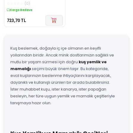
Lisinya
☆
☆
☆
☆
☆
(
0
)
Kargo Bedava
723,70
TL
Kuş beslemek, doğayla iç içe olmanın en keyifli
yollarından biridir. Ancak minik dostlarımızın sağlıklı ve
mutlu bir yaşam sürmesi için doğru
kuş yemlik ve
mamalığı
seçimi büyük önem taşır. Bu kategoride,
evcil kuşlarınızın beslenme ihtiyaçlarını karşılayacak,
dayanıklı ve kullanışlı ürünleri bir arada bulabilirsiniz.
İster muhabbet kuşu, ister kanarya, ister papağan
besleyin, her türe uygun yemlik ve mamalık çeşitleriyle
tanışmaya hazır olun.