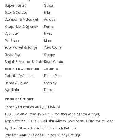
Süpermarket
Süvari
Spor & Outdoor
Nike
Otomobil & Motosiklet
Adidas
Kitap, Hobi & Eğlence
Puma
Oyuncak
Nivea
Pet Shop
Mac
Yapı Market & Bahçe
Yves Rocher
Beyaz Eşya
Sleepy
Sağlık & Medikal Ürünler
Royal Canin
Takı, Saat & Aksesuar
Columbia
Elektrikli Ev Aletleri
Fisher Price
Bahçe & Balkon
Stanley
Ayakkabı
Einhell
Popüler Ürünler
Kanonik Education ARAÇ ŞEMSİYESİ
TEFAL , Ey505d Easy Fry & Grill Precision Yağsız Fritöz Airfryer,
Apple Watch SE GPS + Cellular 44mm Gece Yarısı Alüminyum Kasa
AyrStore Stereo Ses Kaliteli Bluetooth Kulaklık
Ray-Ban 4340 710/M2 50 Unisex Güneş Gözlüğü