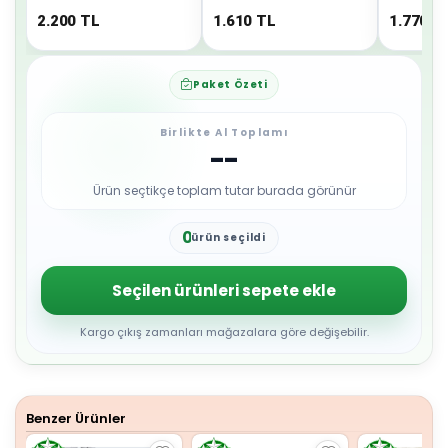
AC
2.200
TL
1.610
TL
1.770
T
Paket Özeti
Birlikte Al Toplamı
--
Ürün seçtikçe toplam tutar burada görünür
0
ürün seçildi
1
2
3
Seçilen ürünleri sepete ekle
4
5
6
Kargo çıkış zamanları mağazalara göre değişebilir.
7
8
9
Benzer Ürünler