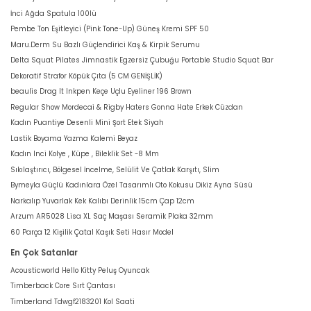
İnci Ağda Spatula 100lü
Pembe Ton Eşitleyici (Pink Tone-Up) Güneş Kremi SPF 50
Maru.Derm Su Bazlı Güçlendirici Kaş & Kirpik Serumu
Delta Squat Pilates Jimnastik Egzersiz Çubuğu Portable Studio Squat Bar
Dekoratif Strafor Köpük Çıta (5 CM GENİŞLİK)
beaulis Drag It Inkpen Keçe Uçlu Eyeliner 196 Brown
Regular Show Mordecai & Rigby Haters Gonna Hate Erkek Cüzdan
Kadın Puantiye Desenli Mini Şort Etek Siyah
Lastik Boyama Yazma Kalemi Beyaz
Kadın Inci Kolye , Küpe , Bileklik Set -8 Mm
Sıkılaştırıcı, Bölgesel İncelme, Selülit Ve Çatlak Karşıtı, Slim
Bymeyla Güçlü Kadınlara Özel Tasarımlı Oto Kokusu Dikiz Ayna Süsü
Narkalıp Yuvarlak Kek Kalıbı Derinlik 15cm Çap 12cm
Arzum AR5028 Lisa XL Saç Maşası Seramik Plaka 32mm
60 Parça 12 Kişilik Çatal Kaşık Seti Hasır Model
En Çok Satanlar
Acousticworld Hello Kitty Peluş Oyuncak
Timberback Core Sırt Çantası
Timberland Tdwgf2183201 Kol Saati