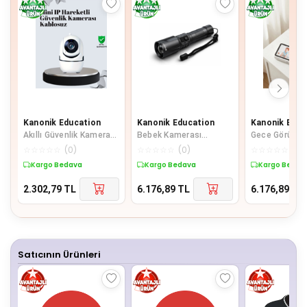
Kanonik Education
Kanonik Education
Kanonik Educ
Akıllı Güvenlik Kamerası
Bebek Kamerası
Gece Görüşlü
Hd Görüntü Kalitesi
Karşılıklı Konuşma Rgb
Bebek Monitö
☆
☆
☆
☆
☆
(
0
)
☆
☆
☆
☆
☆
(
0
)
☆
☆
☆
☆
☆
(
0
)
Hareket Algılama Wif
Işık Gece Görüşü Ve
Ağlama Ve Ha
Kargo Bedava
Kargo Bedava
Kargo Bedav
Sıcaklı
Algılama
2.302,79
TL
6.176,89
TL
6.176,89
TL
Satıcının Ürünleri