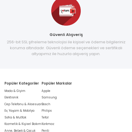
Güvenli Alışveriş
256-bit SSL şifreleme teknolojisi ile kişisel ve ödeme bilgileriniz
koruma altındadır. Güvenli ödeme seçenekleri ve sertifikalı
altyapımız ile huzurla alışveriş yapın.
Popüler Kategoriler
Popüler Markalar
Moda & Giyim
Apple
Elektronik
Samsung
Cep Telefonu & Aksesuar
Bosch
Ev, Yaşam & Mobilya
Philips
Sofra & Mutfak
Tefal
Kozmetik & Kişisel Bakım
Korkmaz
Anne, Bebek & Çocuk
Penti