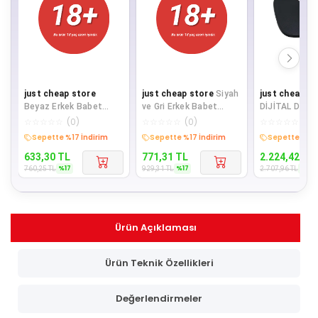
just cheap store
just cheap store
Siyah
just cheap st
Beyaz Erkek Babet
ve Gri Erkek Babet
DİJİTAL DİZAY
Çorap 9 çift
Çorap 12 çift
NOKTALI ZEMİ
☆
☆
☆
☆
☆
(
0
)
☆
☆
☆
☆
☆
(
0
)
☆
☆
☆
☆
☆
(
0
)
BASKÜL TERA
Sepette %17 İndirim
Sepette %17 İndirim
Sepette %18 
180KG/
633,30
TL
771,31
TL
2.224,42
TL
%
17
%
17
%
18
760,25
TL
929,31
TL
2.707,96
TL
Ürün Açıklaması
Ürün Teknik Özellikleri
Değerlendirmeler