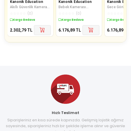
Kanonik Education
Kanonik Education
Kanonik Educ
Akıllı Güvenlik Kamerası
Bebek Kamerası
Gece Görüşlü
Hd Görüntü Kalitesi
Karşılıklı Konuşma Rgb
Bebek Monitö
☆
☆
☆
☆
☆
(
0
)
☆
☆
☆
☆
☆
(
0
)
☆
☆
☆
☆
☆
(
0
)
Hareket Algılama Wif
Işık Gece Görüşü Ve
Ağlama Ve Ha
Kargo Bedava
Kargo Bedava
Kargo Bedav
Sıcaklı
Algılama
2.302,79
TL
6.176,89
TL
6.176,89
TL
Hızlı Teslimat
Siparişleriniz en kısa sürede kapınızda. Gelişmiş lojistik ağımız
sayesinde, siparişleriniz hızlı bir şekilde işleme alınır ve güvenle