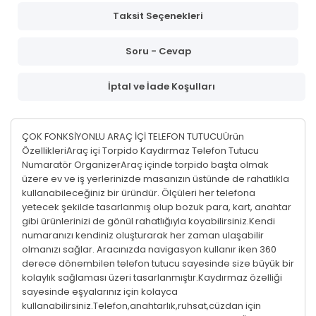
Taksit Seçenekleri
Soru - Cevap
İptal ve İade Koşulları
ÇOK FONKSİYONLU ARAÇ İÇİ TELEFON TUTUCUÜrün
ÖzellikleriAraç içi Torpido Kaydırmaz Telefon Tutucu
Numaratör OrganizerAraç içinde torpido başta olmak
üzere ev ve iş yerlerinizde masanızın üstünde de rahatlıkla
kullanabileceğiniz bir üründür. Ölçüleri her telefona
yetecek şekilde tasarlanmış olup bozuk para, kart, anahtar
gibi ürünlerinizi de gönül rahatlığıyla koyabilirsiniz.Kendi
numaranızı kendiniz oluşturarak her zaman ulaşabilir
olmanızı sağlar. Aracınızda navigasyon kullanır iken 360
derece dönembilen telefon tutucu sayesinde size büyük bir
kolaylık sağlaması üzeri tasarlanmıştır.Kaydırmaz özelliği
sayesinde eşyalarınız için kolayca
kullanabilirsiniz.Telefon,anahtarlık,ruhsat,cüzdan için