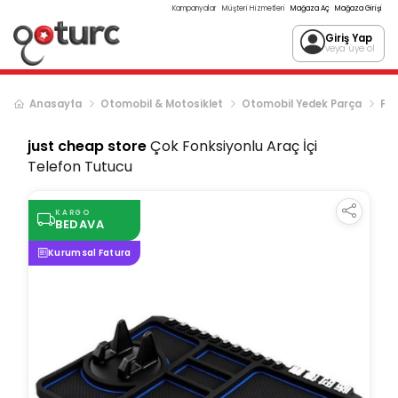
Kampanyalar
Müşteri Hizmetleri
Mağaza Aç
Mağaza Girişi
Giriş Yap
veya üye ol
Anasayfa
Otomobil & Motosiklet
Otomobil Yedek Parça
Fre
just cheap store
Çok Fonksiyonlu Araç İçi
Telefon Tutucu
KARGO
BEDAVA
Kurumsal Fatura