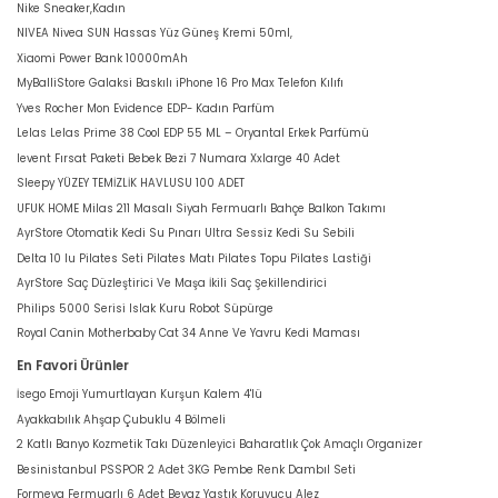
Nike Sneaker,Kadın
NIVEA Nivea SUN Hassas Yüz Güneş Kremi 50ml,
Xiaomi Power Bank 10000mAh
MyBalliStore Galaksi Baskılı iPhone 16 Pro Max Telefon Kılıfı
Yves Rocher Mon Evidence EDP- Kadın Parfüm
Lelas Lelas Prime 38 Cool EDP 55 ML – Oryantal Erkek Parfümü
levent Fırsat Paketi Bebek Bezi 7 Numara Xxlarge 40 Adet
Sleepy YÜZEY TEMİZLİK HAVLUSU 100 ADET
UFUK HOME Milas 211 Masalı Siyah Fermuarlı Bahçe Balkon Takımı
AyrStore Otomatik Kedi Su Pınarı Ultra Sessiz Kedi Su Sebili
Delta 10 lu Pilates Seti Pilates Matı Pilates Topu Pilates Lastiği
AyrStore Saç Düzleştirici Ve Maşa İkili Saç Şekillendirici
Philips 5000 Serisi Islak Kuru Robot Süpürge
Royal Canin Motherbaby Cat 34 Anne Ve Yavru Kedi Maması
En Favori Ürünler
İsego Emoji Yumurtlayan Kurşun Kalem 4'lü
Ayakkabılık Ahşap Çubuklu 4 Bölmeli
2 Katlı Banyo Kozmetik Takı Düzenleyici Baharatlık Çok Amaçlı Organizer
Besinistanbul PSSPOR 2 Adet 3KG Pembe Renk Dambıl Seti
Formeya Fermuarlı 6 Adet Beyaz Yastık Koruyucu Alez