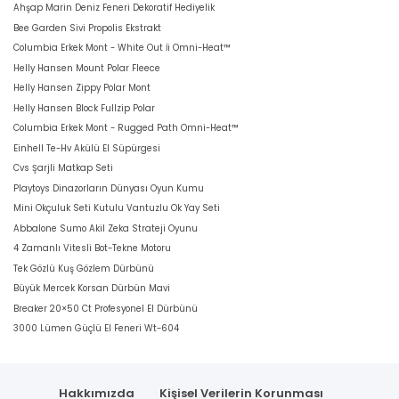
Ahşap Marin Deniz Feneri Dekoratif Hediyelik
Bee Garden Sivi Propolis Ekstrakt
Columbia Erkek Mont - White Out İi Omni-Heat™
Helly Hansen Mount Polar Fleece
Helly Hansen Zippy Polar Mont
Helly Hansen Block Fullzip Polar
Columbia Erkek Mont - Rugged Path Omni-Heat™
Einhell Te-Hv Akülü El Süpürgesi
Cvs Şarjli Matkap Seti
Playtoys Dinazorların Dünyası Oyun Kumu
Mini Okçuluk Seti Kutulu Vantuzlu Ok Yay Seti
Abbalone Sumo Akil Zeka Strateji Oyunu
4 Zamanlı Vitesli Bot-Tekne Motoru
Tek Gözlü Kuş Gözlem Dürbünü
Büyük Mercek Korsan Dürbün Mavi
Breaker 20×50 Ct Profesyonel El Dürbünü
3000 Lümen Güçlü El Feneri Wt-604
Hakkımızda
Kişisel Verilerin Korunması