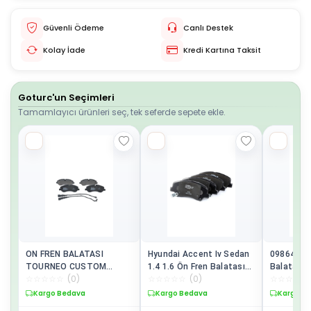
Güvenli Ödeme
Canlı Destek
Kolay İade
Kredi Kartına Taksit
Goturc'un Seçimleri
Tamamlayıcı ürünleri seç, tek seferde sepete ekle.
ON FREN BALATASI
Hyundai Accent Iv Sedan
09864947
TOURNEO CUSTOM
1.4 1.6 Ön Fren Balatası
Balatası 
☆
☆
☆
☆
☆
(
0
)
☆
☆
☆
☆
☆
(
0
)
☆
☆
☆
☆
☆
TRANSIT CUSTOM 2.2
Bosch 0986494563
Courıer 14
TDCI 12/12-BOSCH
1.4 / 1.6td
Kargo Bedava
Kargo Bedava
Kargo B
0986494844-BK21 2K021