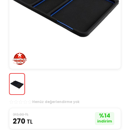
Henüz değerlendirme yok
313,80 TL
%
14
270
TL
indirim