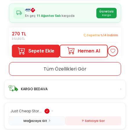
Ücretsiz
Kargo
En geç
11 Ağustos Salı
kargoda
270
TL
Sepette %14 İndirim
313,80
TL
Hemen Al
Sepete Ekle
Tüm Özellikleri Gör
›
KARGO BEDAVA
Just Cheap Stor...
-
Mağazaya Git
? Satıcıya Sor