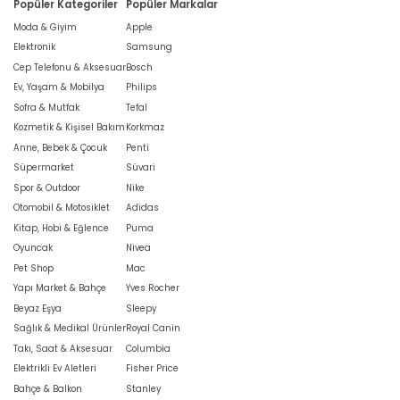
Popüler Kategoriler
Popüler Markalar
Moda & Giyim
Apple
Elektronik
Samsung
Cep Telefonu & Aksesuar
Bosch
Ev, Yaşam & Mobilya
Philips
Sofra & Mutfak
Tefal
Kozmetik & Kişisel Bakım
Korkmaz
Anne, Bebek & Çocuk
Penti
Süpermarket
Süvari
Spor & Outdoor
Nike
Otomobil & Motosiklet
Adidas
Kitap, Hobi & Eğlence
Puma
Oyuncak
Nivea
Pet Shop
Mac
Yapı Market & Bahçe
Yves Rocher
Beyaz Eşya
Sleepy
Sağlık & Medikal Ürünler
Royal Canin
Takı, Saat & Aksesuar
Columbia
Elektrikli Ev Aletleri
Fisher Price
Bahçe & Balkon
Stanley