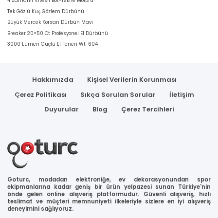
4 Zamanlı Vitesli Bot-Tekne Motoru
Tek Gözlü Kuş Gözlem Dürbünü
Büyük Mercek Korsan Dürbün Mavi
Breaker 20×50 Ct Profesyonel El Dürbünü
3000 Lümen Güçlü El Feneri Wt-604
Hakkımızda
Kişisel Verilerin Korunması
Çerez Politikası
Sıkça Sorulan Sorular
İletişim
Duyurular
Blog
Çerez Tercihleri
Goturc, modadan elektroniğe, ev dekorasyonundan spor
ekipmanlarına kadar geniş bir ürün yelpazesi sunan Türkiye'nin
önde gelen online alışveriş platformudur. Güvenli alışveriş, hızlı
teslimat ve müşteri memnuniyeti ilkeleriyle sizlere en iyi alışveriş
deneyimini sağlıyoruz.