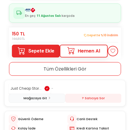
En geç
11 Ağustos Salı
kargoda
150
TL
Sepette %10 İndirim
166,80
TL
Hemen Al
Sepete Ekle
Tüm Özellikleri Gör
Just Cheap Stor...
-
Mağazaya Git
? Satıcıya Sor
Güvenli Ödeme
Canlı Destek
Kolay İade
Kredi Kartına Taksit