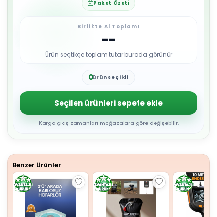
Paket Özeti
Birlikte Al Toplamı
--
Ürün seçtikçe toplam tutar burada görünür
0
ürün seçildi
1
2
3
Seçilen ürünleri sepete ekle
4
5
6
Kargo çıkış zamanları mağazalara göre değişebilir.
7
8
9
Benzer Ürünler