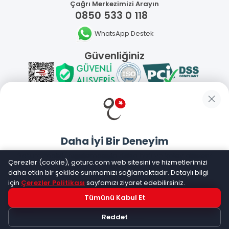
Çağrı Merkezimizi Arayın
0850 533 0 118
WhatsApp Destek
Güvenliğiniz
Sosyal Medya
Daha İyi Bir Deneyim
Mobil Uygulamalarımız
Goturc mobil uygulamasıyla daha hızlı ve kolay alışveriş
Çerezler (cookie), goturc.com web sitesini ve hizmetlerimizi
yapın
daha etkin bir şekilde sunmamızı sağlamaktadır. Detaylı bilgi
için
Çerezler Politikası
sayfamızı ziyaret edebilirsiniz.
Tümünü Kabul Et
Hemen Dene!
©
2026
Goturc – Her Zaman Daha İyisi Vardır
Reddet
Uygulama yüklüyse açılacak, değilse
Google Play
'e