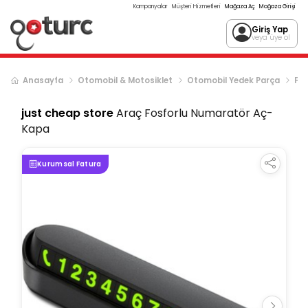
Kampanyalar
Müşteri Hizmetleri
Mağaza Aç
Mağaza Girişi
Giriş Yap
veya üye ol
Anasayfa
Otomobil & Motosiklet
Otomobil Yedek Parça
Fre
just cheap store
Araç Fosforlu Numaratör Aç-
Kapa
Kurumsal Fatura