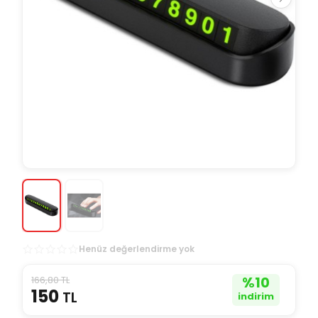
Henüz değerlendirme yok
166,80 TL
%
10
150
TL
indirim