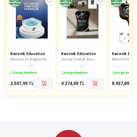
Kanonik Education
Kanonik Education
Kanonik Educ
Bluetooth Bağlantılı
Güneş Enerjili Arıcı
Monitörlü Tek
Mini Termal Yazıcı
Kamerası 4g Sım Kartlı
10 Mt Sert Ka
☆
☆
☆
☆
☆
(
0
)
☆
☆
☆
☆
☆
(
0
)
☆
☆
☆
☆
☆
(
0
)
Öğrenci ve Ofis İçin
9mp 3 Lens Yayla Güve
Endoskop Kam
Kargo Bedava
Kargo Bedava
Kargo Bedav
2.507,99
TL
9.274,09
TL
8.937,89
TL