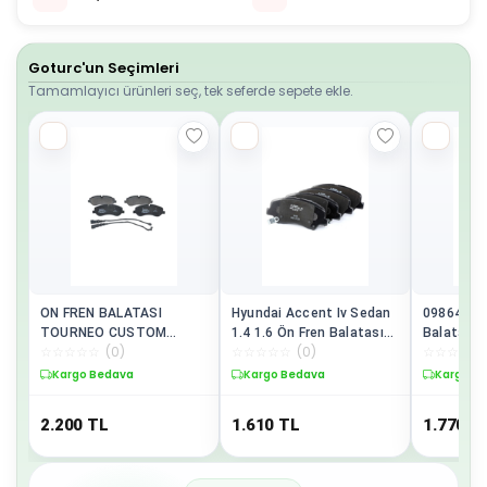
Goturc'un Seçimleri
Tamamlayıcı ürünleri seç, tek seferde sepete ekle.
ON FREN BALATASI
Hyundai Accent Iv Sedan
09864947
TOURNEO CUSTOM
1.4 1.6 Ön Fren Balatası
Balatası 
☆
☆
☆
☆
☆
(
0
)
☆
☆
☆
☆
☆
(
0
)
☆
☆
☆
☆
☆
TRANSIT CUSTOM 2.2
Bosch 0986494563
Courıer 14
TDCI 12/12-BOSCH
1.4 / 1.6td
Kargo Bedava
Kargo Bedava
Kargo B
0986494844-BK21 2K021
AC
2.200
TL
1.610
TL
1.770
T