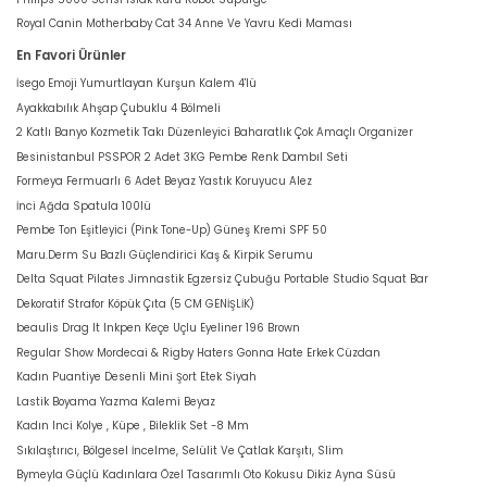
Royal Canin Motherbaby Cat 34 Anne Ve Yavru Kedi Maması
En Favori Ürünler
İsego Emoji Yumurtlayan Kurşun Kalem 4'lü
Ayakkabılık Ahşap Çubuklu 4 Bölmeli
2 Katlı Banyo Kozmetik Takı Düzenleyici Baharatlık Çok Amaçlı Organizer
Besinistanbul PSSPOR 2 Adet 3KG Pembe Renk Dambıl Seti
Formeya Fermuarlı 6 Adet Beyaz Yastık Koruyucu Alez
İnci Ağda Spatula 100lü
Pembe Ton Eşitleyici (Pink Tone-Up) Güneş Kremi SPF 50
Maru.Derm Su Bazlı Güçlendirici Kaş & Kirpik Serumu
Delta Squat Pilates Jimnastik Egzersiz Çubuğu Portable Studio Squat Bar
Dekoratif Strafor Köpük Çıta (5 CM GENİŞLİK)
beaulis Drag It Inkpen Keçe Uçlu Eyeliner 196 Brown
Regular Show Mordecai & Rigby Haters Gonna Hate Erkek Cüzdan
Kadın Puantiye Desenli Mini Şort Etek Siyah
Lastik Boyama Yazma Kalemi Beyaz
Kadın Inci Kolye , Küpe , Bileklik Set -8 Mm
Sıkılaştırıcı, Bölgesel İncelme, Selülit Ve Çatlak Karşıtı, Slim
Bymeyla Güçlü Kadınlara Özel Tasarımlı Oto Kokusu Dikiz Ayna Süsü