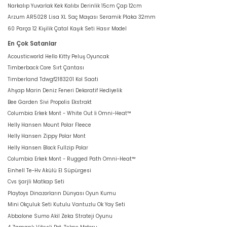
Narkalıp Yuvarlak Kek Kalıbı Derinlik 15cm Çap 12cm
Arzum AR5028 Lisa XL Saç Maşası Seramik Plaka 32mm
60 Parça 12 Kişilik Çatal Kaşık Seti Hasır Model
En Çok Satanlar
Acousticworld Hello Kitty Peluş Oyuncak
Timberback Core Sırt Çantası
Timberland Tdwgf2183201 Kol Saati
Ahşap Marin Deniz Feneri Dekoratif Hediyelik
Bee Garden Sivi Propolis Ekstrakt
Columbia Erkek Mont - White Out İi Omni-Heat™
Helly Hansen Mount Polar Fleece
Helly Hansen Zippy Polar Mont
Helly Hansen Block Fullzip Polar
Columbia Erkek Mont - Rugged Path Omni-Heat™
Einhell Te-Hv Akülü El Süpürgesi
Cvs Şarjli Matkap Seti
Playtoys Dinazorların Dünyası Oyun Kumu
Mini Okçuluk Seti Kutulu Vantuzlu Ok Yay Seti
Abbalone Sumo Akil Zeka Strateji Oyunu