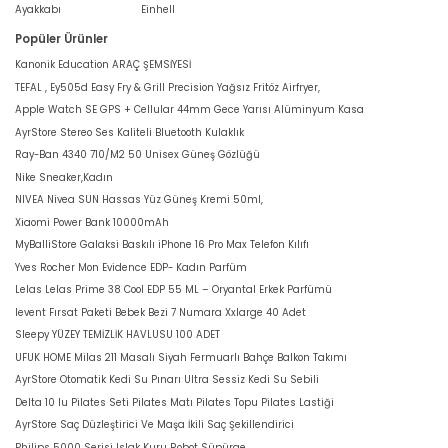
Ayakkabı
Einhell
Popüler Ürünler
Kanonik Education ARAÇ ŞEMSİYESİ
TEFAL , Ey505d Easy Fry & Grill Precision Yağsız Fritöz Airfryer,
Apple Watch SE GPS + Cellular 44mm Gece Yarısı Alüminyum Kasa
AyrStore Stereo Ses Kaliteli Bluetooth Kulaklık
Ray-Ban 4340 710/M2 50 Unisex Güneş Gözlüğü
Nike Sneaker,Kadın
NIVEA Nivea SUN Hassas Yüz Güneş Kremi 50ml,
Xiaomi Power Bank 10000mAh
MyBalliStore Galaksi Baskılı iPhone 16 Pro Max Telefon Kılıfı
Yves Rocher Mon Evidence EDP- Kadın Parfüm
Lelas Lelas Prime 38 Cool EDP 55 ML – Oryantal Erkek Parfümü
levent Fırsat Paketi Bebek Bezi 7 Numara Xxlarge 40 Adet
Sleepy YÜZEY TEMİZLİK HAVLUSU 100 ADET
UFUK HOME Milas 211 Masalı Siyah Fermuarlı Bahçe Balkon Takımı
AyrStore Otomatik Kedi Su Pınarı Ultra Sessiz Kedi Su Sebili
Delta 10 lu Pilates Seti Pilates Matı Pilates Topu Pilates Lastiği
AyrStore Saç Düzleştirici Ve Maşa İkili Saç Şekillendirici
Philips 5000 Serisi Islak Kuru Robot Süpürge