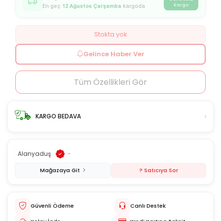
Kargo
En geç
12 Ağustos Çarşamba
kargoda
Stokta yok
Gelince Haber Ver
Tüm Özellikleri Gör
›
KARGO BEDAVA
Alanyaduş
-
Mağazaya Git
? Satıcıya Sor
Güvenli Ödeme
Canlı Destek