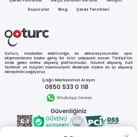
Çerez Politikası
Sıkça Sorulan Sorular
İletişim
Duyurular
Blog
Çerez Tercihleri
Goturc, modadan elektroniğe, ev dekorasyonundan spor
ekipmanlarına kadar geniş bir ürün yelpazesi sunan Türkiye'nin
önde gelen online alışveriş platformudur. Güvenli alışveriş, hızlı
teslimat ve müşteri memnuniyeti ilkeleriyle sizlere en iyi alışveriş
deneyimini sağlıyoruz.
Çağrı Merkezimizi Arayın
0850 533 0 118
WhatsApp Destek
Güvenliğiniz