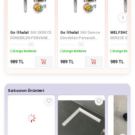
Go İthalat
360 DERECE
Go İthalat
360 Derece
MELFSHOP
3
DÖNEBİLEN PERVANELİ
Dönebilen Pervaneli
DERECE DÖNE
TURBO TAZYİKLİ DUŞ
Turbo Tazyikli Duş
PERVANELİ T
☆
☆
☆
☆
☆
(
0
)
☆
☆
☆
☆
☆
(
0
)
☆
☆
☆
☆
☆
(
0
)
BAŞLIĞI (4401)
Başliği (5108)
TAZYİKLİ DUŞ
Kargo Bedava
Kargo Bedava
Kargo Bedav
(K0)
989
TL
989
TL
989
TL
Satıcının Ürünleri