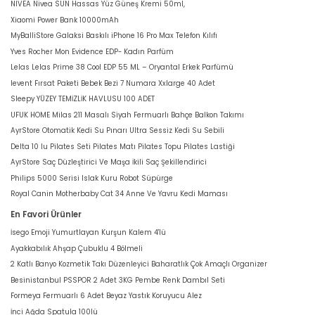
NIVEA Nivea SUN Hassas Yüz Güneş Kremi 50ml,
Xiaomi Power Bank 10000mAh
MyBalliStore Galaksi Baskılı iPhone 16 Pro Max Telefon Kılıfı
Yves Rocher Mon Evidence EDP- Kadın Parfüm
Lelas Lelas Prime 38 Cool EDP 55 ML – Oryantal Erkek Parfümü
levent Fırsat Paketi Bebek Bezi 7 Numara Xxlarge 40 Adet
Sleepy YÜZEY TEMİZLİK HAVLUSU 100 ADET
UFUK HOME Milas 211 Masalı Siyah Fermuarlı Bahçe Balkon Takımı
AyrStore Otomatik Kedi Su Pınarı Ultra Sessiz Kedi Su Sebili
Delta 10 lu Pilates Seti Pilates Matı Pilates Topu Pilates Lastiği
AyrStore Saç Düzleştirici Ve Maşa İkili Saç Şekillendirici
Philips 5000 Serisi Islak Kuru Robot Süpürge
Royal Canin Motherbaby Cat 34 Anne Ve Yavru Kedi Maması
En Favori Ürünler
İsego Emoji Yumurtlayan Kurşun Kalem 4'lü
Ayakkabılık Ahşap Çubuklu 4 Bölmeli
2 Katlı Banyo Kozmetik Takı Düzenleyici Baharatlık Çok Amaçlı Organizer
Besinistanbul PSSPOR 2 Adet 3KG Pembe Renk Dambıl Seti
Formeya Fermuarlı 6 Adet Beyaz Yastık Koruyucu Alez
İnci Ağda Spatula 100lü