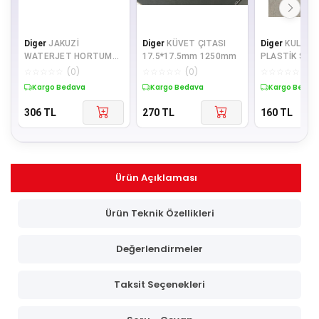
Diger
JAKUZİ
Diger
KÜVET ÇITASI
Diger
KULP T
WATERJET HORTUMU
17.5*17.5mm 1250mm
PLASTİK SİYA
32ø
☆
☆
☆
☆
☆
(
0
)
☆
☆
☆
☆
☆
(
0
)
☆
☆
☆
☆
☆
(
0
)
Kargo Bedava
Kargo Bedava
Kargo Bedav
306
TL
270
TL
160
TL
Ürün Açıklaması
Ürün Teknik Özellikleri
Değerlendirmeler
Taksit Seçenekleri