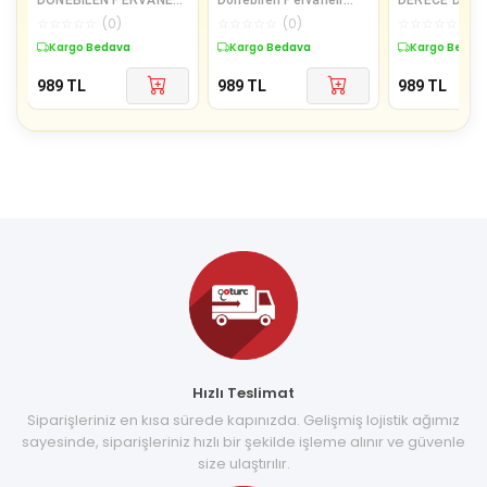
TURBO TAZYİKLİ DUŞ
Turbo Tazyikli Duş
PERVANELİ T
☆
☆
☆
☆
☆
(
0
)
☆
☆
☆
☆
☆
(
0
)
☆
☆
☆
☆
☆
(
0
)
BAŞLIĞI (4401)
Başliği (5108)
TAZYİKLİ DUŞ
Kargo Bedava
Kargo Bedava
Kargo Bedav
(K0)
989
TL
989
TL
989
TL
Hızlı Teslimat
Siparişleriniz en kısa sürede kapınızda. Gelişmiş lojistik ağımız
sayesinde, siparişleriniz hızlı bir şekilde işleme alınır ve güvenle
size ulaştırılır.