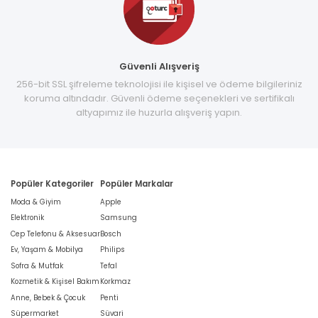
Güvenli Alışveriş
256-bit SSL şifreleme teknolojisi ile kişisel ve ödeme bilgileriniz
koruma altındadır. Güvenli ödeme seçenekleri ve sertifikalı
altyapımız ile huzurla alışveriş yapın.
Popüler Kategoriler
Popüler Markalar
Moda & Giyim
Apple
Elektronik
Samsung
Cep Telefonu & Aksesuar
Bosch
Ev, Yaşam & Mobilya
Philips
Sofra & Mutfak
Tefal
Kozmetik & Kişisel Bakım
Korkmaz
Anne, Bebek & Çocuk
Penti
Süpermarket
Süvari