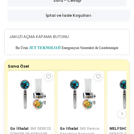
Soru - Cevap
İptal ve İade Koşulları
JAKUZİ AÇMA KAPAMA BUTONU
Bu Ürün
JET TEKNOLOJİ
Entegrasyon Sistemleri ile Listelenmiştir
Sana Özel
Go İthalat
360 DERECE
Go İthalat
360 Derece
MELFSHOP
3
DÖNEBİLEN PERVANELİ
Dönebilen Pervaneli
DERECE DÖNE