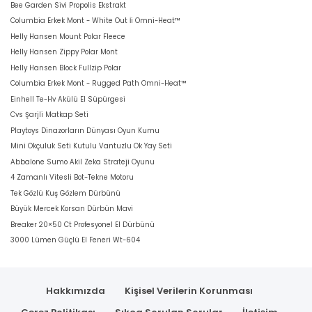
Bee Garden Sivi Propolis Ekstrakt
Columbia Erkek Mont - White Out İi Omni-Heat™
Helly Hansen Mount Polar Fleece
Helly Hansen Zippy Polar Mont
Helly Hansen Block Fullzip Polar
Columbia Erkek Mont - Rugged Path Omni-Heat™
Einhell Te-Hv Akülü El Süpürgesi
Cvs Şarjli Matkap Seti
Playtoys Dinazorların Dünyası Oyun Kumu
Mini Okçuluk Seti Kutulu Vantuzlu Ok Yay Seti
Abbalone Sumo Akil Zeka Strateji Oyunu
4 Zamanlı Vitesli Bot-Tekne Motoru
Tek Gözlü Kuş Gözlem Dürbünü
Büyük Mercek Korsan Dürbün Mavi
Breaker 20×50 Ct Profesyonel El Dürbünü
3000 Lümen Güçlü El Feneri Wt-604
Hakkımızda
Kişisel Verilerin Korunması