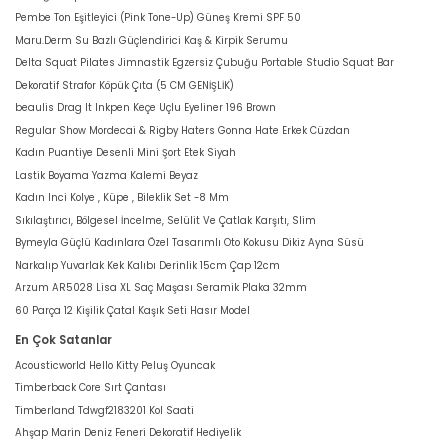
Pembe Ton Eşitleyici (Pink Tone-Up) Güneş Kremi SPF 50
Maru.Derm Su Bazlı Güçlendirici Kaş & Kirpik Serumu
Delta Squat Pilates Jimnastik Egzersiz Çubuğu Portable Studio Squat Bar
Dekoratif Strafor Köpük Çıta (5 CM GENİŞLİK)
beaulis Drag It Inkpen Keçe Uçlu Eyeliner 196 Brown
Regular Show Mordecai & Rigby Haters Gonna Hate Erkek Cüzdan
Kadın Puantiye Desenli Mini Şort Etek Siyah
Lastik Boyama Yazma Kalemi Beyaz
Kadın Inci Kolye , Küpe , Bileklik Set -8 Mm
Sıkılaştırıcı, Bölgesel İncelme, Selülit Ve Çatlak Karşıtı, Slim
Bymeyla Güçlü Kadınlara Özel Tasarımlı Oto Kokusu Dikiz Ayna Süsü
Narkalıp Yuvarlak Kek Kalıbı Derinlik 15cm Çap 12cm
Arzum AR5028 Lisa XL Saç Maşası Seramik Plaka 32mm
60 Parça 12 Kişilik Çatal Kaşık Seti Hasır Model
En Çok Satanlar
Acousticworld Hello Kitty Peluş Oyuncak
Timberback Core Sırt Çantası
Timberland Tdwgf2183201 Kol Saati
Ahşap Marin Deniz Feneri Dekoratif Hediyelik