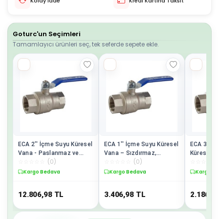
Kolay İade
Kredi Kartına Taksit
Goturc'un Seçimleri
Tamamlayıcı ürünleri seç, tek seferde sepete ekle.
ECA 2'' İçme Suyu Küresel
ECA 1'' İçme Suyu Küresel
ECA 3/4 İ
Vana - Paslanmaz ve
Vana – Sızdırmaz,
Küresel V
☆
☆
☆
☆
☆
(
0
)
☆
☆
☆
☆
☆
(
0
)
☆
☆
☆
☆
☆
Güvenli Su Kontrolü
Paslanmaz ve Uzun
Su Kontro
Ömürlü
Kargo Bedava
Kargo Bedava
Kargo B
12.806,98
TL
3.406,98
TL
2.186,9