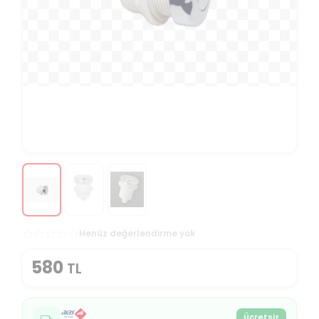
Henüz değerlendirme yok
580
TL
Ücretsiz