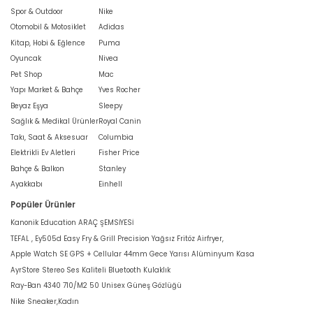
Spor & Outdoor
Nike
Otomobil & Motosiklet
Adidas
Kitap, Hobi & Eğlence
Puma
Oyuncak
Nivea
Pet Shop
Mac
Yapı Market & Bahçe
Yves Rocher
Beyaz Eşya
Sleepy
Sağlık & Medikal Ürünler
Royal Canin
Takı, Saat & Aksesuar
Columbia
Elektrikli Ev Aletleri
Fisher Price
Bahçe & Balkon
Stanley
Ayakkabı
Einhell
Popüler Ürünler
Kanonik Education ARAÇ ŞEMSİYESİ
TEFAL , Ey505d Easy Fry & Grill Precision Yağsız Fritöz Airfryer,
Apple Watch SE GPS + Cellular 44mm Gece Yarısı Alüminyum Kasa
AyrStore Stereo Ses Kaliteli Bluetooth Kulaklık
Ray-Ban 4340 710/M2 50 Unisex Güneş Gözlüğü
Nike Sneaker,Kadın