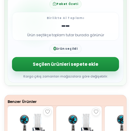
Paket Özeti
Birlikte Al Toplamı
--
Ürün seçtikçe toplam tutar burada görünür
0
ürün seçildi
1
2
3
Seçilen ürünleri sepete ekle
4
5
6
Kargo çıkış zamanları mağazalara göre değişebilir.
7
8
9
Benzer Ürünler