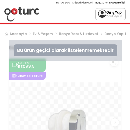
Kampanyalar
Müşteri Hizmetleri
Mağaza Aç
Mağaza Girişi
Giriş Yap
veya üye ol
Anasayfa
Ev & Yaşam
Banyo Yapı & Hırdavat
Banyo Yapı Ma
Diger
JAKUZİ AÇMA KAPAMA BUTONU
Bu ürün geçici olarak listelenmemektedir
KARGO
BEDAVA
Kurumsal Fatura