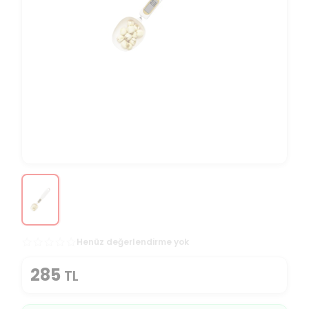
Henüz değerlendirme yok
285
TL