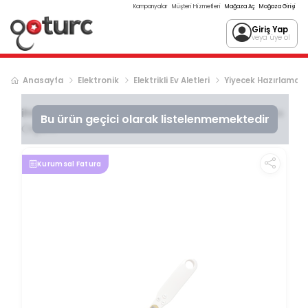
Kampanyalar
Müşteri Hizmetleri
Mağaza Aç
Mağaza Girişi
Giriş Yap
veya üye ol
Anasayfa
Elektronik
Elektrikli Ev Aletleri
Yiyecek Hazırlama
ihtiyaçavm
Kaşık Tartı Kaşık Terazi Dijital Hassas
Bu ürün geçici olarak listelenmemektedir
Ölçüm
Kurumsal Fatura