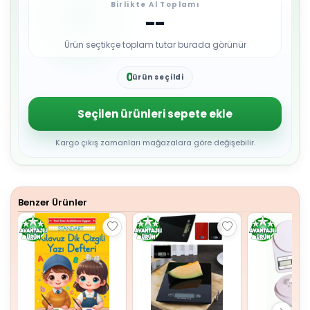
Birlikte Al Toplamı
--
Ürün seçtikçe toplam tutar burada görünür
0
ürün seçildi
1
2
3
Seçilen ürünleri sepete ekle
4
5
6
Kargo çıkış zamanları mağazalara göre değişebilir.
7
8
9
Benzer Ürünler