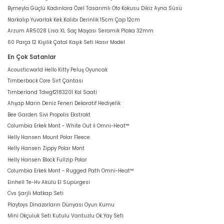
Bymeyla Güçlü Kadınlara Özel Tasarımlı Oto Kokusu Dikiz Ayna Süsü
Narkalıp Yuvarlak Kek Kalıbı Derinlik 15cm Çap 12cm
Arzum AR5028 Lisa XL Saç Maşası Seramik Plaka 32mm
60 Parça 12 Kişilik Çatal Kaşık Seti Hasır Model
En Çok Satanlar
Acousticworld Hello Kitty Peluş Oyuncak
Timberback Core Sırt Çantası
Timberland Tdwgf2183201 Kol Saati
Ahşap Marin Deniz Feneri Dekoratif Hediyelik
Bee Garden Sivi Propolis Ekstrakt
Columbia Erkek Mont - White Out İi Omni-Heat™
Helly Hansen Mount Polar Fleece
Helly Hansen Zippy Polar Mont
Helly Hansen Block Fullzip Polar
Columbia Erkek Mont - Rugged Path Omni-Heat™
Einhell Te-Hv Akülü El Süpürgesi
Cvs Şarjli Matkap Seti
Playtoys Dinazorların Dünyası Oyun Kumu
Mini Okçuluk Seti Kutulu Vantuzlu Ok Yay Seti