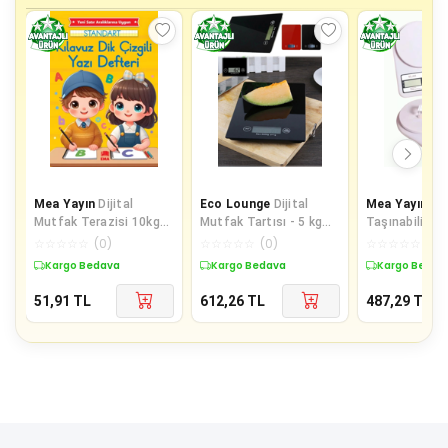
Mea Yayın
Dijital
Eco Lounge
Dijital
Mea Yayın
Yen
Mutfak Terazisi 10kg
Mutfak Tartısı - 5 kg
Taşınabilir Dij
Kapasiteli 1g
Kapasite, 1 Gram
Hassas Mutfa
☆
☆
☆
☆
☆
(
0
)
☆
☆
☆
☆
☆
(
0
)
☆
☆
☆
☆
☆
(
0
)
Hassasiyetli - Lisinya
Hassasiyet, Şık Si
Mutfak Teraz
Kargo Bedava
Kargo Bedava
Kargo Bedav
51,91
TL
612,26
TL
487,29
TL