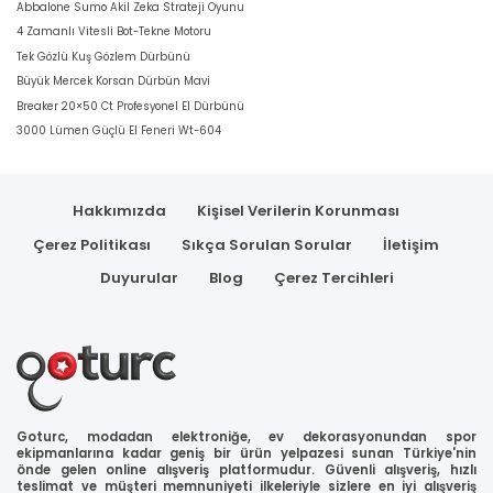
Abbalone Sumo Akil Zeka Strateji Oyunu
4 Zamanlı Vitesli Bot-Tekne Motoru
Tek Gözlü Kuş Gözlem Dürbünü
Büyük Mercek Korsan Dürbün Mavi
Breaker 20×50 Ct Profesyonel El Dürbünü
3000 Lümen Güçlü El Feneri Wt-604
Hakkımızda
Kişisel Verilerin Korunması
Çerez Politikası
Sıkça Sorulan Sorular
İletişim
Duyurular
Blog
Çerez Tercihleri
Goturc, modadan elektroniğe, ev dekorasyonundan spor
ekipmanlarına kadar geniş bir ürün yelpazesi sunan Türkiye'nin
önde gelen online alışveriş platformudur. Güvenli alışveriş, hızlı
teslimat ve müşteri memnuniyeti ilkeleriyle sizlere en iyi alışveriş