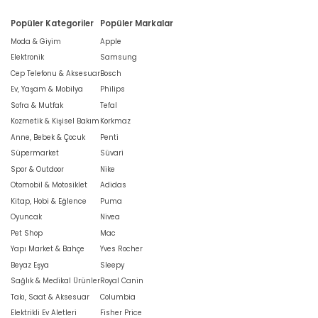
Popüler Kategoriler
Popüler Markalar
Moda & Giyim
Apple
Elektronik
Samsung
Cep Telefonu & Aksesuar
Bosch
Ev, Yaşam & Mobilya
Philips
Sofra & Mutfak
Tefal
Kozmetik & Kişisel Bakım
Korkmaz
Anne, Bebek & Çocuk
Penti
Süpermarket
Süvari
Spor & Outdoor
Nike
Otomobil & Motosiklet
Adidas
Kitap, Hobi & Eğlence
Puma
Oyuncak
Nivea
Pet Shop
Mac
Yapı Market & Bahçe
Yves Rocher
Beyaz Eşya
Sleepy
Sağlık & Medikal Ürünler
Royal Canin
Takı, Saat & Aksesuar
Columbia
Elektrikli Ev Aletleri
Fisher Price