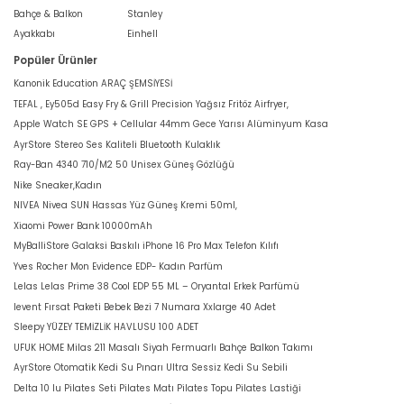
Bahçe & Balkon
Stanley
Ayakkabı
Einhell
Popüler Ürünler
Kanonik Education ARAÇ ŞEMSİYESİ
TEFAL , Ey505d Easy Fry & Grill Precision Yağsız Fritöz Airfryer,
Apple Watch SE GPS + Cellular 44mm Gece Yarısı Alüminyum Kasa
AyrStore Stereo Ses Kaliteli Bluetooth Kulaklık
Ray-Ban 4340 710/M2 50 Unisex Güneş Gözlüğü
Nike Sneaker,Kadın
NIVEA Nivea SUN Hassas Yüz Güneş Kremi 50ml,
Xiaomi Power Bank 10000mAh
MyBalliStore Galaksi Baskılı iPhone 16 Pro Max Telefon Kılıfı
Yves Rocher Mon Evidence EDP- Kadın Parfüm
Lelas Lelas Prime 38 Cool EDP 55 ML – Oryantal Erkek Parfümü
levent Fırsat Paketi Bebek Bezi 7 Numara Xxlarge 40 Adet
Sleepy YÜZEY TEMİZLİK HAVLUSU 100 ADET
UFUK HOME Milas 211 Masalı Siyah Fermuarlı Bahçe Balkon Takımı
AyrStore Otomatik Kedi Su Pınarı Ultra Sessiz Kedi Su Sebili
Delta 10 lu Pilates Seti Pilates Matı Pilates Topu Pilates Lastiği