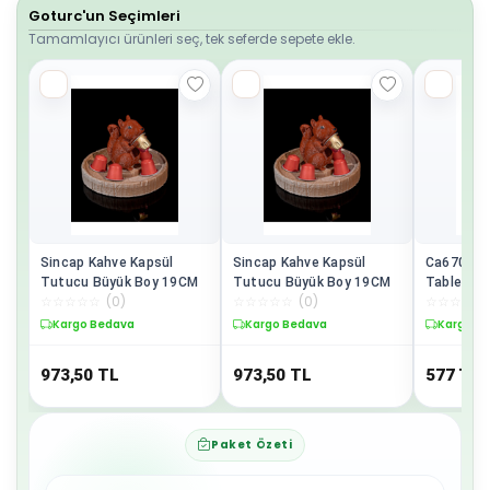
Goturc'un Seçimleri
Tamamlayıcı ürünleri seç, tek seferde sepete ekle.
Sincap Kahve Kapsül
Sincap Kahve Kapsül
Ca6704/1
Tutucu Büyük Boy 19CM
Tutucu Büyük Boy 19CM
Tablet C
☆
☆
☆
☆
☆
(
0
)
☆
☆
☆
☆
☆
(
0
)
☆
☆
☆
☆
☆
Kargo Bedava
Kargo Bedava
Kargo B
973,50
TL
973,50
TL
577
TL
Paket Özeti