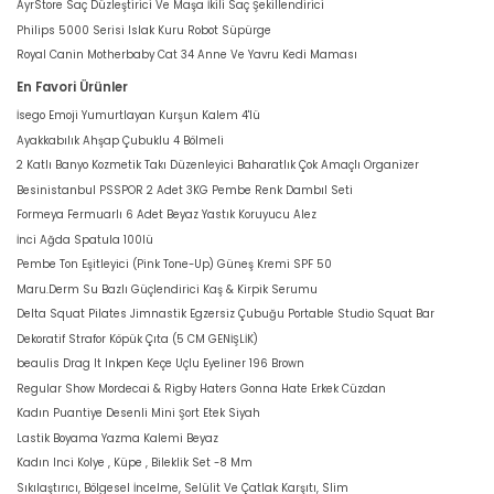
AyrStore Saç Düzleştirici Ve Maşa İkili Saç Şekillendirici
Philips 5000 Serisi Islak Kuru Robot Süpürge
Royal Canin Motherbaby Cat 34 Anne Ve Yavru Kedi Maması
En Favori Ürünler
İsego Emoji Yumurtlayan Kurşun Kalem 4'lü
Ayakkabılık Ahşap Çubuklu 4 Bölmeli
2 Katlı Banyo Kozmetik Takı Düzenleyici Baharatlık Çok Amaçlı Organizer
Besinistanbul PSSPOR 2 Adet 3KG Pembe Renk Dambıl Seti
Formeya Fermuarlı 6 Adet Beyaz Yastık Koruyucu Alez
İnci Ağda Spatula 100lü
Pembe Ton Eşitleyici (Pink Tone-Up) Güneş Kremi SPF 50
Maru.Derm Su Bazlı Güçlendirici Kaş & Kirpik Serumu
Delta Squat Pilates Jimnastik Egzersiz Çubuğu Portable Studio Squat Bar
Dekoratif Strafor Köpük Çıta (5 CM GENİŞLİK)
beaulis Drag It Inkpen Keçe Uçlu Eyeliner 196 Brown
Regular Show Mordecai & Rigby Haters Gonna Hate Erkek Cüzdan
Kadın Puantiye Desenli Mini Şort Etek Siyah
Lastik Boyama Yazma Kalemi Beyaz
Kadın Inci Kolye , Küpe , Bileklik Set -8 Mm
Sıkılaştırıcı, Bölgesel İncelme, Selülit Ve Çatlak Karşıtı, Slim