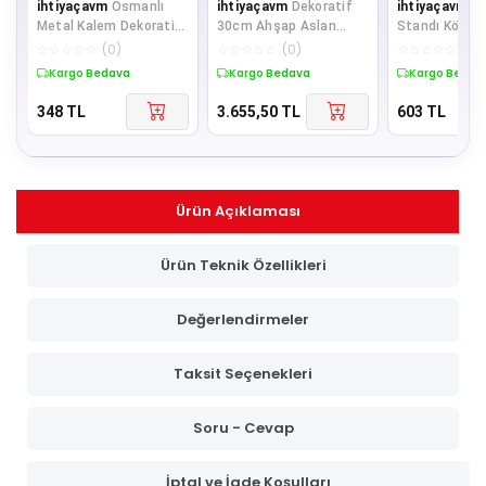
ihtiyaçavm
Osmanlı
ihtiyaçavm
Dekoratif
ihtiyaçavm
Gö
Metal Kalem Dekoratif
30cm Ahşap Aslan
Standı Köpek 
Hediyelik
Kafası Hediyelik
Köpek Modeli 
☆
☆
☆
☆
☆
(
0
)
☆
☆
☆
☆
☆
(
0
)
☆
☆
☆
☆
☆
(
0
)
Kargo Bedava
Kargo Bedava
Kargo Bedav
348
TL
3.655,50
TL
603
TL
Ürün Açıklaması
Ürün Teknik Özellikleri
Değerlendirmeler
Taksit Seçenekleri
Soru - Cevap
İptal ve İade Koşulları