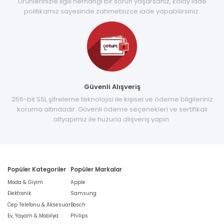
Ürünlerinizle ilgili herhangi bir sorun yaşarsanız, kolay iade
politikamız sayesinde zahmetsizce iade yapabilirsiniz.
Güvenli Alışveriş
256-bit SSL şifreleme teknolojisi ile kişisel ve ödeme bilgileriniz
koruma altındadır. Güvenli ödeme seçenekleri ve sertifikalı
altyapımız ile huzurla alışveriş yapın.
Popüler Kategoriler
Popüler Markalar
Moda & Giyim
Apple
Elektronik
Samsung
Cep Telefonu & Aksesuar
Bosch
Ev, Yaşam & Mobilya
Philips