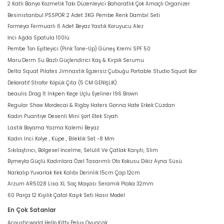
2 Katlı Banyo Kozmetik Takı Düzenleyici Baharatlık Çok Amaçlı Organizer
Besinistanbul PSSPOR 2 Adet 3KG Pembe Renk Dambıl Seti
Formeya Fermuarlı 6 Adet Beyaz Yastık Koruyucu Alez
İnci Ağda Spatula 100lü
Pembe Ton Eşitleyici (Pink Tone-Up) Güneş Kremi SPF 50
Maru.Derm Su Bazlı Güçlendirici Kaş & Kirpik Serumu
Delta Squat Pilates Jimnastik Egzersiz Çubuğu Portable Studio Squat Bar
Dekoratif Strafor Köpük Çıta (5 CM GENİŞLİK)
beaulis Drag It Inkpen Keçe Uçlu Eyeliner 196 Brown
Regular Show Mordecai & Rigby Haters Gonna Hate Erkek Cüzdan
Kadın Puantiye Desenli Mini Şort Etek Siyah
Lastik Boyama Yazma Kalemi Beyaz
Kadın Inci Kolye , Küpe , Bileklik Set -8 Mm
Sıkılaştırıcı, Bölgesel İncelme, Selülit Ve Çatlak Karşıtı, Slim
Bymeyla Güçlü Kadınlara Özel Tasarımlı Oto Kokusu Dikiz Ayna Süsü
Narkalıp Yuvarlak Kek Kalıbı Derinlik 15cm Çap 12cm
Arzum AR5028 Lisa XL Saç Maşası Seramik Plaka 32mm
60 Parça 12 Kişilik Çatal Kaşık Seti Hasır Model
En Çok Satanlar
Acousticworld Hello Kitty Peluş Oyuncak