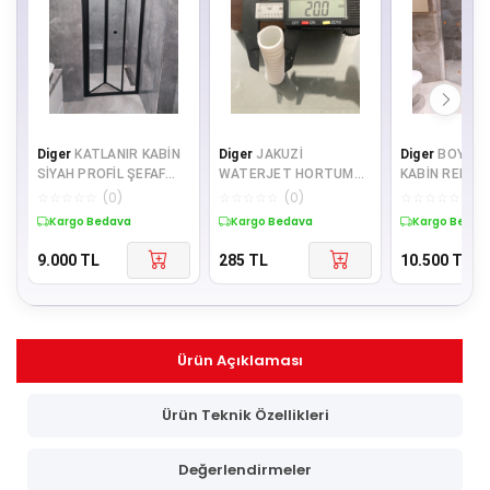
Diger
KATLANIR KABİN
Diger
JAKUZİ
Diger
BOY ME
SİYAH PROFİL ŞEFAF
WATERJET HORTUMU
KABİN RENKLİ
CAM
20ø
☆
☆
☆
☆
☆
(
0
)
☆
☆
☆
☆
☆
(
0
)
☆
☆
☆
☆
☆
(
0
)
Kargo Bedava
Kargo Bedava
Kargo Bedav
9.000
TL
285
TL
10.500
TL
Ürün Açıklaması
Ürün Teknik Özellikleri
Değerlendirmeler