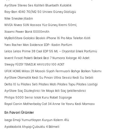
AyrStore Stereo Ses Kaliteli Bluetooth Kulaklık
Ray-Ban 4340 710/M2 50 Unisex Güneş Gözlüğü
Nike Sneaker,Kadın
NIVEA Nivea SUN Hassas Yüz Güneş Kremi 50ml,
Xiaomi Power Bank 10000mAh
MyBalliStore Galaksi Baskılı iPhone 16 Pro Max Telefon Kılıfı
Yves Rocher Mon Evidence EDP- Kadın Parfüm
Lelas Lelas Prime 38 Cool EDP 55 ML – Oryantal Erkek Parfümü
levent Fırsat Paketi Bebek Bezi 7 Numara Xxlarge 40 Adet
Sleepy YÜZEY TEMİZLİK HAVLUSU 100 ADET
UFUK HOME Milas 211 Masalı Siyah Fermuarlı Bahçe Balkon Takımı
AyrStore Otomatik Kedi Su Pınarı Ultra Sessiz Kedi Su Sebili
Delta 10 lu Pilates Seti Pilates Matı Pilates Topu Pilates Lastiği
AyrStore Saç Düzleştirici Ve Maşa İkili Saç Şekillendirici
Philips 5000 Serisi Islak Kuru Robot Süpürge
Royal Canin Motherbaby Cat 34 Anne Ve Yavru Kedi Maması
En Favori Ürünler
İsego Emoji Yumurtlayan Kurşun Kalem 4'lü
Ayakkabılık Ahşap Çubuklu 4 Bölmeli