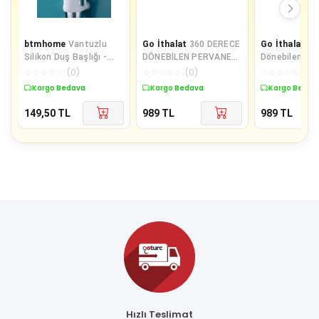
btmhome
Vantuzlu
Go İthalat
360 DERECE
Go İthalat
36
Silikon Duş Başlığı -
DÖNEBİLEN PERVANELİ
Dönebilen Per
Banyo Başlığı Askı
TURBO TAZYİKLİ DUŞ
Turbo Tazyikl
☆
☆
☆
☆
☆
(
0
)
☆
☆
☆
☆
☆
(
0
)
☆
☆
☆
☆
☆
(
0
)
Tutucu
BAŞLIĞI (4401)
Başliği (5108)
Kargo Bedava
Kargo Bedava
Kargo Bedav
149,50
TL
989
TL
989
TL
Hızlı Teslimat