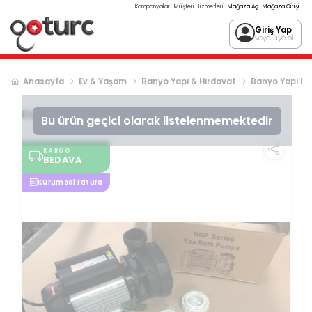
Kampanyalar
Müşteri Hizmetleri
Mağaza Aç
Mağaza Girişi
Giriş Yap
veya üye ol
Anasayfa
Ev & Yaşam
Banyo Yapı & Hırdavat
Banyo Yapı Ma
Diger
HYDROPOMP/JAKUZİ POMPASI
Bu ürün geçici olarak listelenmemektedir
KARGO
BEDAVA
Kurumsal Fatura