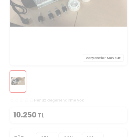
Varyantlar Mevcut
Henüz değerlendirme yok
10.250
TL