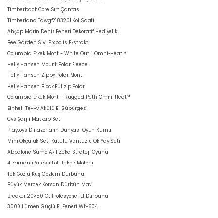
Timberback Core Sırt Çantası
Timberland Tdwgf2183201 Kol Saati
Ahşap Marin Deniz Feneri Dekoratif Hediyelik
Bee Garden Sivi Propolis Ekstrakt
Columbia Erkek Mont - White Out İi Omni-Heat™
Helly Hansen Mount Polar Fleece
Helly Hansen Zippy Polar Mont
Helly Hansen Block Fullzip Polar
Columbia Erkek Mont - Rugged Path Omni-Heat™
Einhell Te-Hv Akülü El Süpürgesi
Cvs Şarjli Matkap Seti
Playtoys Dinazorların Dünyası Oyun Kumu
Mini Okçuluk Seti Kutulu Vantuzlu Ok Yay Seti
Abbalone Sumo Akil Zeka Strateji Oyunu
4 Zamanlı Vitesli Bot-Tekne Motoru
Tek Gözlü Kuş Gözlem Dürbünü
Büyük Mercek Korsan Dürbün Mavi
Breaker 20×50 Ct Profesyonel El Dürbünü
3000 Lümen Güçlü El Feneri Wt-604