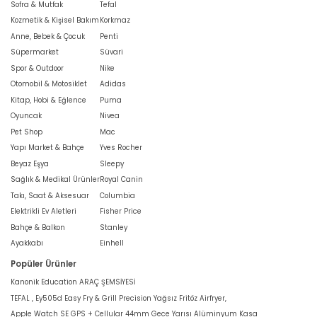
Sofra & Mutfak
Tefal
Kozmetik & Kişisel Bakım
Korkmaz
Anne, Bebek & Çocuk
Penti
Süpermarket
Süvari
Spor & Outdoor
Nike
Otomobil & Motosiklet
Adidas
Kitap, Hobi & Eğlence
Puma
Oyuncak
Nivea
Pet Shop
Mac
Yapı Market & Bahçe
Yves Rocher
Beyaz Eşya
Sleepy
Sağlık & Medikal Ürünler
Royal Canin
Takı, Saat & Aksesuar
Columbia
Elektrikli Ev Aletleri
Fisher Price
Bahçe & Balkon
Stanley
Ayakkabı
Einhell
Popüler Ürünler
Kanonik Education ARAÇ ŞEMSİYESİ
TEFAL , Ey505d Easy Fry & Grill Precision Yağsız Fritöz Airfryer,
Apple Watch SE GPS + Cellular 44mm Gece Yarısı Alüminyum Kasa