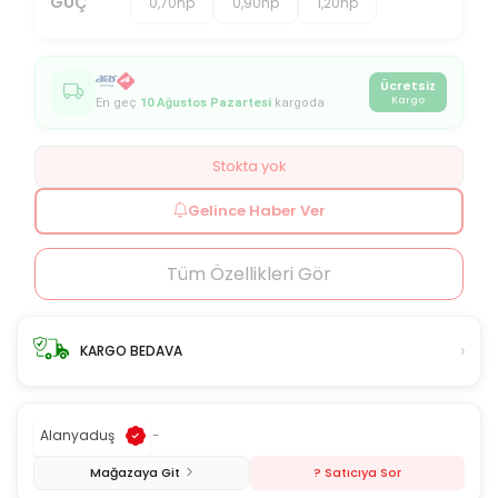
GÜÇ
0,70hp
0,90hp
1,20hp
Ücretsiz
Kargo
En geç
10 Ağustos Pazartesi
kargoda
Stokta yok
Gelince Haber Ver
Tüm Özellikleri Gör
›
KARGO BEDAVA
Alanyaduş
-
Mağazaya Git
? Satıcıya Sor