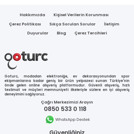
Hakkımızda
Kişisel Verilerin Korunması
Çerez Politikası
Sıkça Sorulan Sorular
İletişim
Duyurular
Blog
Çerez Tercihleri
Goturc, modadan elektroniğe, ev dekorasyonundan spor
ekipmanlarına kadar geniş bir ürün yelpazesi sunan Türkiye'nin
önde gelen online alışveriş platformudur. Güvenli alışveriş, hızlı
teslimat ve müşteri memnuniyeti ilkeleriyle sizlere en iyi alışveriş
deneyimini sağlıyoruz.
Çağrı Merkezimizi Arayın
0850 533 0 118
WhatsApp Destek
Güvenliğiniz