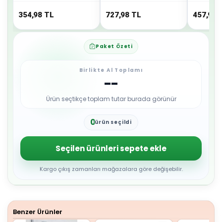
354,98
TL
727,98
TL
457,98
Paket Özeti
Birlikte Al Toplamı
--
Ürün seçtikçe toplam tutar burada görünür
0
ürün seçildi
1
2
3
Seçilen ürünleri sepete ekle
4
5
6
Kargo çıkış zamanları mağazalara göre değişebilir.
7
8
9
Benzer Ürünler