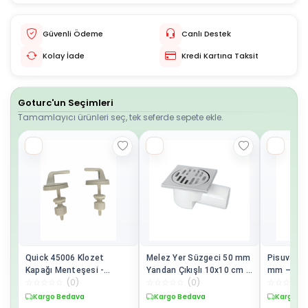
Güvenli Ödeme
Canlı Destek
Kolay İade
Kredi Kartına Taksit
Goturc'un Seçimleri
Tamamlayıcı ürünleri seç, tek seferde sepete ekle.
Quick 45006 Klozet
Melez Yer Süzgeci 50 mm
Pisuvar S
Kapağı Menteşesi -
Yandan Çıkışlı 10x10 cm -
mm – Koku
☆
☆
☆
☆
☆
(
0
)
☆
☆
☆
☆
☆
(
0
)
☆
☆
☆
☆
☆
Sessiz Kapanış & Kolay
Dekoratif ve Pratik
Önleyici
Montaj
Tıkanma Önleyici Yer
Kargo Bedava
Kargo Bedava
Kargo B
Süzgeci