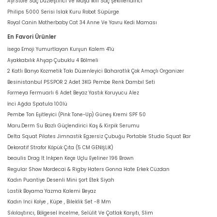
AyrStore Saç Düzleştirici Ve Maşa İkili Saç Şekillendirici
Philips 5000 Serisi Islak Kuru Robot Süpürge
Royal Canin Motherbaby Cat 34 Anne Ve Yavru Kedi Maması
En Favori Ürünler
İsego Emoji Yumurtlayan Kurşun Kalem 4'lü
Ayakkabılık Ahşap Çubuklu 4 Bölmeli
2 Katlı Banyo Kozmetik Takı Düzenleyici Baharatlık Çok Amaçlı Organizer
Besinistanbul PSSPOR 2 Adet 3KG Pembe Renk Dambıl Seti
Formeya Fermuarlı 6 Adet Beyaz Yastık Koruyucu Alez
İnci Ağda Spatula 100lü
Pembe Ton Eşitleyici (Pink Tone-Up) Güneş Kremi SPF 50
Maru.Derm Su Bazlı Güçlendirici Kaş & Kirpik Serumu
Delta Squat Pilates Jimnastik Egzersiz Çubuğu Portable Studio Squat Bar
Dekoratif Strafor Köpük Çıta (5 CM GENİŞLİK)
beaulis Drag It Inkpen Keçe Uçlu Eyeliner 196 Brown
Regular Show Mordecai & Rigby Haters Gonna Hate Erkek Cüzdan
Kadın Puantiye Desenli Mini Şort Etek Siyah
Lastik Boyama Yazma Kalemi Beyaz
Kadın Inci Kolye , Küpe , Bileklik Set -8 Mm
Sıkılaştırıcı, Bölgesel İncelme, Selülit Ve Çatlak Karşıtı, Slim