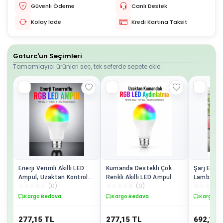
Güvenli Ödeme
Canlı Destek
Kolay İade
Kredi Kartına Taksit
Goturc'un Seçimleri
Tamamlayıcı ürünleri seç, tek seferde sepete ekle.
Enerji Verimli Akıllı LED
Kumanda Destekli Çok
Şarj Edile
Ampul, Uzaktan Kontrol
Renkli Akıllı LED Ampul
Lambası 
☆
☆
☆
☆
☆
(
0
)
☆
☆
☆
☆
☆
(
0
)
☆
☆
☆
☆
☆
Özellikli
Taşınabil
Kargo Bedava
Kargo Bedava
Kargo B
277,15
TL
277,15
TL
692,11