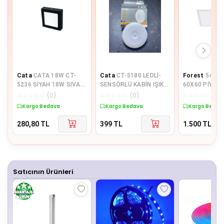
Cata
CATA 18W CT-
Cata
CT-5180 LEDLİ-
Forest
54W L
5236 SİYAH 18W SIVA
SENSÖRLÜ KABİN IŞIK
60X60 PİYAS
ÜSTÜ LED ARMATÜR
KORİDOR DEKORATİF
IŞIK
☆
☆
☆
☆
☆
(
0
)
☆
☆
☆
☆
☆
(
0
)
☆
☆
☆
☆
☆
(
0
)
KARE
AYDINLATMA
Kargo Bedava
Kargo Bedava
Kargo Bedav
280,80
TL
399
TL
1.500
TL
Satıcının Ürünleri