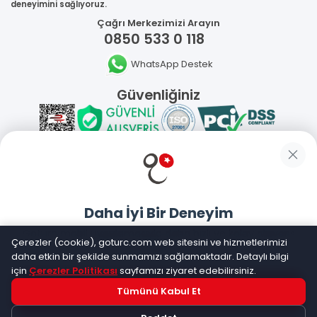
deneyimini sağlıyoruz.
Çağrı Merkezimizi Arayın
0850 533 0 118
WhatsApp Destek
Güvenliğiniz
Sosyal Medya
Daha İyi Bir Deneyim
Mobil Uygulamalarımız
Goturc mobil uygulamasıyla daha hızlı ve kolay alışveriş
Çerezler (cookie), goturc.com web sitesini ve hizmetlerimizi
yapın
daha etkin bir şekilde sunmamızı sağlamaktadır. Detaylı bilgi
için
Çerezler Politikası
sayfamızı ziyaret edebilirsiniz.
Tümünü Kabul Et
Hemen Dene!
©
2026
Goturc – Her Zaman Daha İyisi Vardır