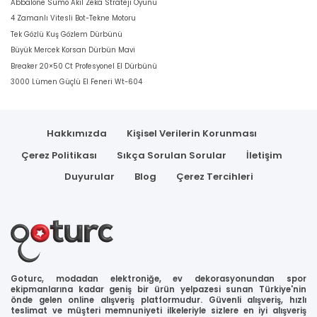
Abbalone Sumo Akil Zeka Strateji Oyunu
4 Zamanlı Vitesli Bot-Tekne Motoru
Tek Gözlü Kuş Gözlem Dürbünü
Büyük Mercek Korsan Dürbün Mavi
Breaker 20×50 Ct Profesyonel El Dürbünü
3000 Lümen Güçlü El Feneri Wt-604
Hakkımızda
Kişisel Verilerin Korunması
Çerez Politikası
Sıkça Sorulan Sorular
İletişim
Duyurular
Blog
Çerez Tercihleri
Goturc, modadan elektroniğe, ev dekorasyonundan spor
ekipmanlarına kadar geniş bir ürün yelpazesi sunan Türkiye'nin
önde gelen online alışveriş platformudur. Güvenli alışveriş, hızlı
teslimat ve müşteri memnuniyeti ilkeleriyle sizlere en iyi alışveriş