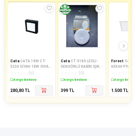
Cata
CATA 18W CT-
Cata
CT-5180 LEDLİ-
Forest
54W L
5236 SİYAH 18W SIVA
SENSÖRLÜ KABİN IŞIK
60X60 PİYAS
ÜSTÜ LED ARMATÜR
KORİDOR DEKORATİF
IŞIK
☆
☆
☆
☆
☆
(
0
)
☆
☆
☆
☆
☆
(
0
)
☆
☆
☆
☆
☆
(
0
)
KARE
AYDINLATMA
Kargo Bedava
Kargo Bedava
Kargo Bedav
280,80
TL
399
TL
1.500
TL