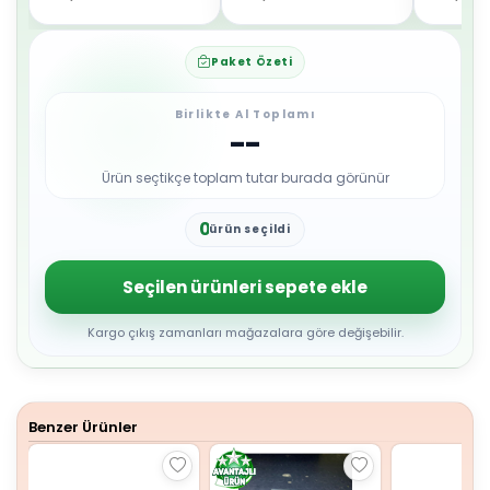
Paket Özeti
Birlikte Al Toplamı
--
Ürün seçtikçe toplam tutar burada görünür
0
ürün seçildi
1
2
3
Seçilen ürünleri sepete ekle
4
5
6
Kargo çıkış zamanları mağazalara göre değişebilir.
7
8
9
Benzer Ürünler