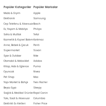
Popüler Kategoriler
Popüler Markalar
Moda & Giyim
Apple
Elektronik
Samsung
Cep Telefonu & Aksesuar
Bosch
Ev, Yaşam & Mobilya
Philips
Sofra & Mutfak
Tefal
Kozmetik & Kişisel Bakım
Korkmaz
Anne, Bebek & Çocuk
Penti
Süpermarket
Süvari
Spor & Outdoor
Nike
Otomobil & Motosiklet
Adidas
Kitap, Hobi & Eğlence
Puma
Oyuncak
Nivea
Pet Shop
Mac
Yapı Market & Bahçe
Yves Rocher
Beyaz Eşya
Sleepy
Sağlık & Medikal Ürünler
Royal Canin
Takı, Saat & Aksesuar
Columbia
Elektrikli Ev Aletleri
Fisher Price