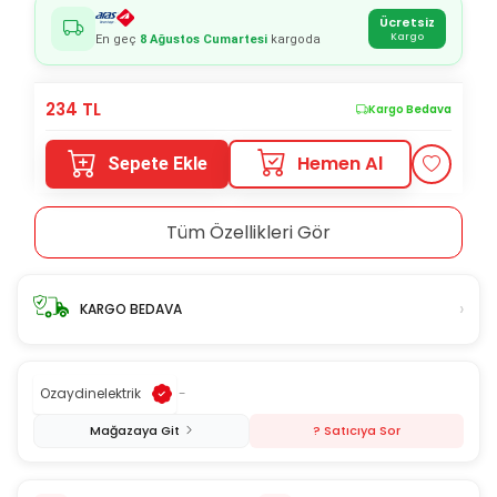
Ücretsiz
Kargo
En geç
8 Ağustos Cumartesi
kargoda
234
TL
Kargo Bedava
Hemen Al
Sepete Ekle
Tüm Özellikleri Gör
›
KARGO BEDAVA
Ozaydinelektrik
-
Mağazaya Git
? Satıcıya Sor