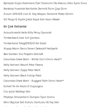
Bymeyla Güçlü Kadınlara Özel Tasarımlı Oto Kokusu Dikiz Ayna Süsü
Narkalıp Yuvarlak Kek Kalıbı Derinlik 15cm Çap 12cm
Arzum AR5028 Lisa XL Saç Maşası Seramik Plaka 32mm
60 Parça 12 Kişilik Çatal Kaşık Seti Hasır Model
En Çok Satanlar
Acousticworld Hello Kitty Peluş Oyuncak
Timberback Core Sırt Çantası
Timberland Tdwgf2183201 Kol Saati
Ahşap Marin Deniz Feneri Dekoratif Hediyelik
Bee Garden Sivi Propolis Ekstrakt
Columbia Erkek Mont - White Out İi Omni-Heat™
Helly Hansen Mount Polar Fleece
Helly Hansen Zippy Polar Mont
Helly Hansen Block Fullzip Polar
Columbia Erkek Mont - Rugged Path Omni-Heat™
Einhell Te-Hv Akülü El Süpürgesi
Cvs Şarjli Matkap Seti
Playtoys Dinazorların Dünyası Oyun Kumu
Mini Okçuluk Seti Kutulu Vantuzlu Ok Yay Seti