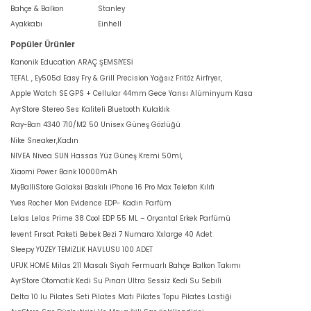
Bahçe & Balkon
Stanley
Ayakkabı
Einhell
Popüler Ürünler
Kanonik Education ARAÇ ŞEMSİYESİ
TEFAL , Ey505d Easy Fry & Grill Precision Yağsız Fritöz Airfryer,
Apple Watch SE GPS + Cellular 44mm Gece Yarısı Alüminyum Kasa
AyrStore Stereo Ses Kaliteli Bluetooth Kulaklık
Ray-Ban 4340 710/M2 50 Unisex Güneş Gözlüğü
Nike Sneaker,Kadın
NIVEA Nivea SUN Hassas Yüz Güneş Kremi 50ml,
Xiaomi Power Bank 10000mAh
MyBalliStore Galaksi Baskılı iPhone 16 Pro Max Telefon Kılıfı
Yves Rocher Mon Evidence EDP- Kadın Parfüm
Lelas Lelas Prime 38 Cool EDP 55 ML – Oryantal Erkek Parfümü
levent Fırsat Paketi Bebek Bezi 7 Numara Xxlarge 40 Adet
Sleepy YÜZEY TEMİZLİK HAVLUSU 100 ADET
UFUK HOME Milas 211 Masalı Siyah Fermuarlı Bahçe Balkon Takımı
AyrStore Otomatik Kedi Su Pınarı Ultra Sessiz Kedi Su Sebili
Delta 10 lu Pilates Seti Pilates Matı Pilates Topu Pilates Lastiği