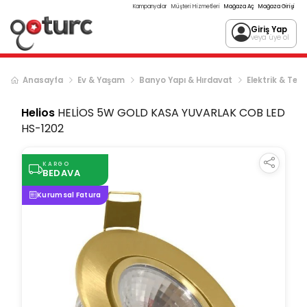
Kampanyalar
Müşteri Hizmetleri
Mağaza Aç
Mağaza Girişi
Giriş Yap
veya üye ol
Anasayfa
Ev & Yaşam
Banyo Yapı & Hırdavat
Elektrik & Tes
Helios
HELİOS 5W GOLD KASA YUVARLAK COB LED
HS-1202
KARGO
BEDAVA
Kurumsal Fatura