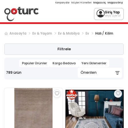
Kampanyalar
Müşteri Hizmetleri
Mağaza Aç
Mağaza Girişi
Giriş Yap
veya üye ol
Anasayfa
Ev & Yaşam
Ev & Mobilya
Ev
Halı / Kilim
Sonraki ürün sayfası, sayfa
2
Filtrele
Popüler Ürünler
Kargo Bedava
Yeni Eklenenler
789
ürün