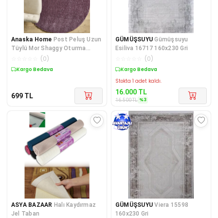
Anaska Home
Post Peluş Uzun
GÜMÜŞSUYU
Gümüşsuyu
Tüylü Mor Shaggy Oturma
Esiliva 16717 160x230 Gri
Odası Salon Çocuk Odası H
☆
☆
☆
☆
☆
(
0
)
☆
☆
☆
☆
☆
(
0
)
Kargo Bedava
Sepette %3 İndirim
Stokta 1 adet kaldı.
16.000
TL
699
TL
%
3
16.500
TL
ASYA BAZAAR
Halı Kaydırmaz
GÜMÜŞSUYU
Viera 15598
Jel Taban
160x230 Gri