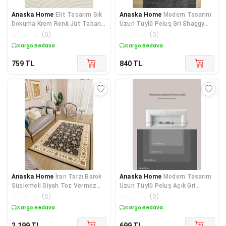
Anaska Home
Elit Tasarım Sık
Anaska Home
Modern Tasarım
Dokuma Krem Renk Jüt Taban
Uzun Tüylü Peluş Gri Shaggy
Oturma Odası Salon Ha
Oturma Odası Salon Beb
☆
☆
☆
☆
☆
(
0
)
☆
☆
☆
☆
☆
(
0
)
Kargo Bedava
Kargo Bedava
759
TL
840
TL
Anaska Home
İran Tarzı Barok
Anaska Home
Modern Tasarım
Süslemeli Siyah Toz Vermez
Uzun Tüylü Peluş Açık Gri
Oturma Odası ve Salon
Shaggy Oturma Odası Salo
☆
☆
☆
☆
☆
(
0
)
☆
☆
☆
☆
☆
(
0
)
Kargo Bedava
Kargo Bedava
2.199
TL
699
TL