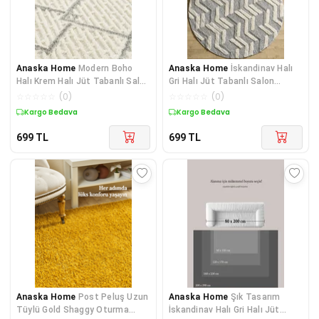
Anaska Home
Modern Boho
Anaska Home
İskandinav Halı
Halı Krem Halı Jüt Tabanlı Salon
Gri Halı Jüt Tabanlı Salon
Oturma Odası Halısı
Oturma Odası Halısı Yu
☆
☆
☆
☆
☆
(
0
)
☆
☆
☆
☆
☆
(
0
)
Kargo Bedava
Kargo Bedava
699
TL
699
TL
Anaska Home
Post Peluş Uzun
Anaska Home
Şık Tasarım
Tüylü Gold Shaggy Oturma
İskandinav Halı Gri Halı Jüt