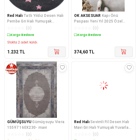
Red Halı
Tatlı Yıldız Desen Halı
OK AKSESUAR
Kapı Önü
Pembe Gri Halı Yumuşak
Paspası Yeni Yıl 2025 Özel
Yuvarlak Jüt Halı
Tasarım Model 70
☆
☆
☆
☆
☆
(
0
)
☆
☆
☆
☆
☆
(
0
)
Kargo Bedava
Kargo Bedava
Stokta 2 adet kaldı.
1.232
TL
374,60
TL
GÜMÜŞSUYU
Gümüşsuyu Viera
Red Halı
Sevimli Fil Desen Halı
15597 160X230- mavi
Mavi Gri Halı Yumuşak Yuvarlak
Jüt Halı Ço
☆
☆
☆
☆
☆
(
0
)
☆
☆
☆
☆
☆
(
0
)