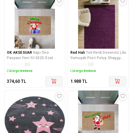
OK AKSESUAR
Kapı Önü
Red Halı
Tek Renk Desensiz Lila
Paspası Yeni Yıl 2025 Özel
Yumuşak Post Peluş Shaggy
Tasarım Model 55
Halı Salon Oturm
☆
☆
☆
☆
☆
(
0
)
☆
☆
☆
☆
☆
(
0
)
Kargo Bedava
Kargo Bedava
374,60
TL
1.988
TL