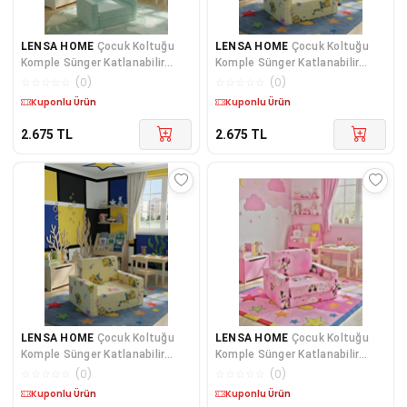
LENSA HOME
Çocuk Koltuğu
LENSA HOME
Çocuk Koltuğu
Komple Sünger Katlanabilir
Komple Sünger Katlanabilir
Yataklı Minder Yatak (0-4 YAŞ)
Yataklı Minder Yatak (0-4 YAŞ)
☆
☆
☆
☆
☆
(
0
)
☆
☆
☆
☆
☆
(
0
)
BUZ MAVİSİ
SARI FİGÜRLÜ
Kargo Bedava
Kargo Bedava
2.675
TL
2.675
TL
LENSA HOME
Çocuk Koltuğu
LENSA HOME
Çocuk Koltuğu
Komple Sünger Katlanabilir
Komple Sünger Katlanabilir
Yataklı Minder Yatak (0-4 YAŞ)
Yataklı Minder Yatak (0-4 YAŞ)
☆
☆
☆
☆
☆
(
0
)
☆
☆
☆
☆
☆
(
0
)
SARI FİGÜRLÜ
PEMBE FARE FİGÜRLÜ
Kargo Bedava
Kargo Bedava