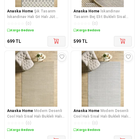
Anaska Home
Şık Tasarım
Anaska Home
İskandinav
İskandinav Halı Gri Halı Jüt
Tasarım Bej Elit Bukleli Sisal
Tabanlı Salon Oturma Oda
Halı Salon Oturma Odası
☆
☆
☆
☆
☆
(
0
)
☆
☆
☆
☆
☆
(
0
)
Kargo Bedava
Kargo Bedava
699
TL
599
TL
Anaska Home
Modern Desenli
Anaska Home
Modern Desenli
Cool Halı Sisal Halı Bukleli Halı
Cool Halı Sisal Halı Bukleli Halı
Bej Halı Düz Ren
Gümüş Halı Düz R
☆
☆
☆
☆
☆
(
0
)
☆
☆
☆
☆
☆
(
0
)
Kargo Bedava
Kargo Bedava