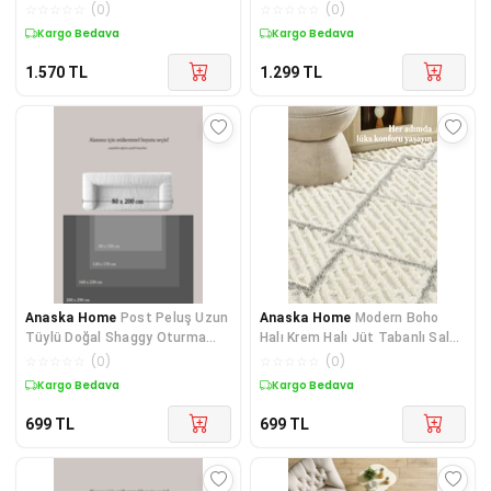
Odası Salon Çocuk Odası
Tabanlı Salon Oturma Oda
☆
☆
☆
☆
☆
(
0
)
☆
☆
☆
☆
☆
(
0
)
Kargo Bedava
Kargo Bedava
1.570
TL
1.299
TL
Anaska Home
Post Peluş Uzun
Anaska Home
Modern Boho
Tüylü Doğal Shaggy Oturma
Halı Krem Halı Jüt Tabanlı Salon
Odası Salon Çocuk Odası
Oturma Odası Halısı
☆
☆
☆
☆
☆
(
0
)
☆
☆
☆
☆
☆
(
0
)
Kargo Bedava
Kargo Bedava
699
TL
699
TL