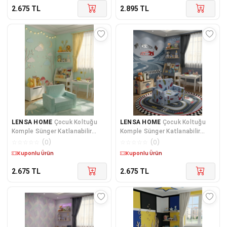
2.675
TL
2.895
TL
LENSA HOME
Çocuk Koltuğu
LENSA HOME
Çocuk Koltuğu
Komple Sünger Katlanabilir
Komple Sünger Katlanabilir
Yataklı Minder Yatak (0-4 YAŞ)
Yataklı Minder Yatak (0-4 YAŞ)
☆
☆
☆
☆
☆
(
0
)
☆
☆
☆
☆
☆
(
0
)
BUZ MAVİSİ
AÇIK MAVİ ARABA DESEN
Kargo Bedava
Kargo Bedava
2.675
TL
2.675
TL