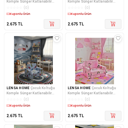
Komple Sünger Katlanabilir
Komple Sünger Katlanabilir
Yataklı Minder Yatak (0-
Yataklı Minder Yatak (0-4 YAŞ)
☆
☆
☆
☆
☆
(
0
)
☆
☆
☆
☆
☆
(
0
)
SARI FİGÜRLÜ
Kargo Bedava
Kargo Bedava
2.675
TL
2.675
TL
LENSA HOME
Çocuk Koltuğu
LENSA HOME
Çocuk Koltuğu
Komple Sünger Katlanabilir
Komple Sünger Katlanabilir
Yataklı Minder Yatak (0-4 YAŞ)
Yataklı Minder Yatak (0-4 YAŞ)
☆
☆
☆
☆
☆
(
0
)
☆
☆
☆
☆
☆
(
0
)
AÇIK MAVİ ARABA DESEN
PEMBE FARE FİGÜRLÜ
Kargo Bedava
Kargo Bedava
2.675
TL
2.675
TL