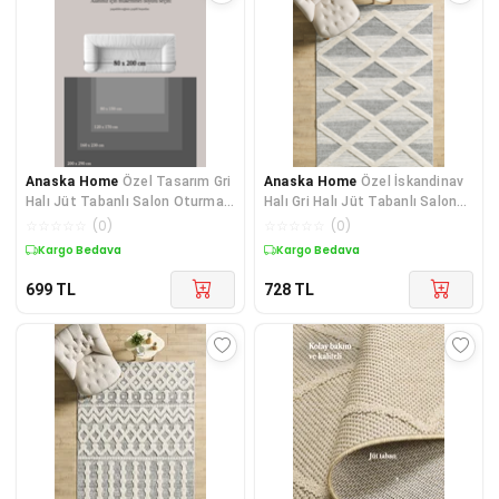
Anaska Home
Özel Tasarım Gri
Anaska Home
Özel İskandinav
Halı Jüt Tabanlı Salon Oturma
Halı Gri Halı Jüt Tabanlı Salon
Odası Halısı Yumuş
Oturma Odası Halı
☆
☆
☆
☆
☆
(
0
)
☆
☆
☆
☆
☆
(
0
)
Kargo Bedava
Kargo Bedava
699
TL
728
TL