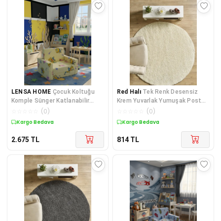
LENSA HOME
Çocuk Koltuğu
Red Halı
Tek Renk Desensiz
Komple Sünger Katlanabilir
Krem Yuvarlak Yumuşak Post
Yataklı Minder Yatak (0-4 YAŞ)
Peluş Shaggy Halı Sa
☆
☆
☆
☆
☆
(
0
)
☆
☆
☆
☆
☆
(
0
)
SARI FİGÜRLÜ
Kuponlu Ürün
Kargo Bedava
2.675
TL
814
TL