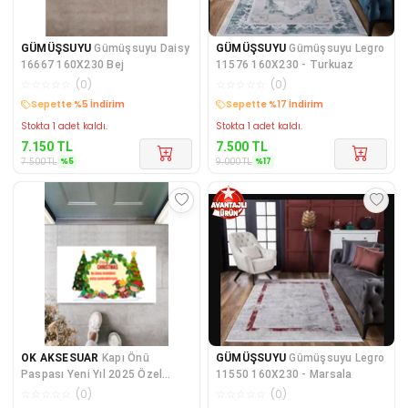
GÜMÜŞSUYU
Gümüşsuyu Daisy
GÜMÜŞSUYU
Gümüşsuyu Legro
16667 160X230 Bej
11576 160X230 - Turkuaz
☆
☆
☆
☆
☆
(
0
)
☆
☆
☆
☆
☆
(
0
)
Sepette %5 İndirim
Sepette %17 İndirim
Stokta 1 adet kaldı.
Stokta 1 adet kaldı.
7.150
TL
7.500
TL
%
5
%
17
7.500
TL
9.000
TL
OK AKSESUAR
Kapı Önü
GÜMÜŞSUYU
Gümüşsuyu Legro
Paspası Yeni Yıl 2025 Özel
11550 160X230 - Marsala
Tasarım Model 27
☆
☆
☆
☆
☆
(
0
)
☆
☆
☆
☆
☆
(
0
)