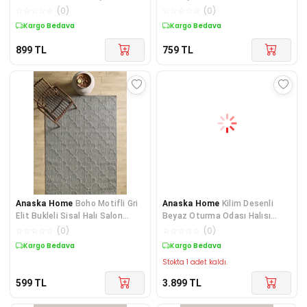
Kaymaz Taban Elit Sisal Krem
Dokuma Yüksek Kalite To
☆
☆
☆
☆
☆
(
0
)
☆
☆
☆
☆
☆
(
0
)
Kargo Bedava
Kargo Bedava
899
TL
759
TL
Anaska Home
Boho Motifli Gri
Anaska Home
Kilim Desenli
Elit Bukleli Sisal Halı Salon
Beyaz Oturma Odası Halısı
Oturma Odası Dış M
Salon Halısı Yıkanabilir
☆
☆
☆
☆
☆
(
0
)
☆
☆
☆
☆
☆
(
0
)
Kargo Bedava
Kargo Bedava
Stokta 1 adet kaldı.
599
TL
3.899
TL