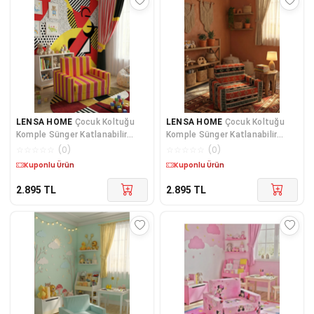
LENSA HOME
Çocuk Koltuğu
LENSA HOME
Çocuk Koltuğu
Komple Sünger Katlanabilir
Komple Sünger Katlanabilir
Yataklı Minder Yatak (0-4 YAŞ)
Yataklı Minder Yatak (0-4 YAŞ)
☆
☆
☆
☆
☆
(
0
)
☆
☆
☆
☆
☆
(
0
)
SARI KIRMIZI TARAFTAR DESEN
SİYAH KİLİM DESEN
Kargo Bedava
Kargo Bedava
2.895
TL
2.895
TL