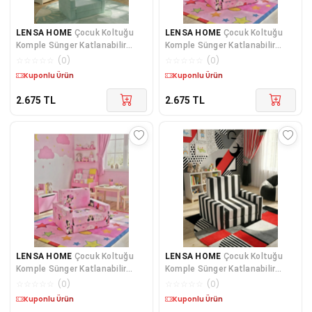
LENSA HOME
Çocuk Koltuğu
LENSA HOME
Çocuk Koltuğu
Komple Sünger Katlanabilir
Komple Sünger Katlanabilir
Yataklı Minder Yatak (0-4 YAŞ)
Yataklı Minder Yatak (0-4 YAŞ)
☆
☆
☆
☆
☆
(
0
)
☆
☆
☆
☆
☆
(
0
)
BUZ MAVİSİ
PEMBE FARE FİGÜRLÜ
Kargo Bedava
Kargo Bedava
2.675
TL
2.675
TL
LENSA HOME
Çocuk Koltuğu
LENSA HOME
Çocuk Koltuğu
Komple Sünger Katlanabilir
Komple Sünger Katlanabilir
Yataklı Minder Yatak (0-4 YAŞ)
Yataklı Minder Yatak (0-4 YAŞ)
☆
☆
☆
☆
☆
(
0
)
☆
☆
☆
☆
☆
(
0
)
PEMBE FARE FİGÜRLÜ
SİYAH BEYAZ TARAFTAR DESEN
Kargo Bedava
Kargo Bedava