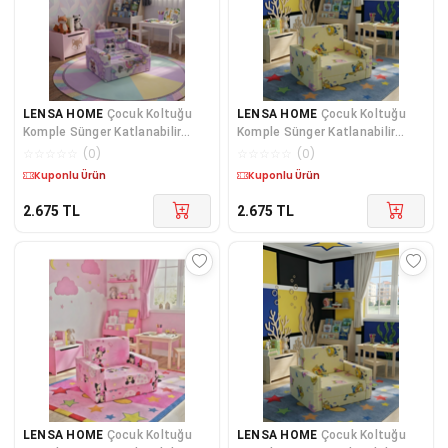
LENSA HOME
Çocuk Koltuğu
LENSA HOME
Çocuk Koltuğu
Komple Sünger Katlanabilir
Komple Sünger Katlanabilir
Yataklı Minder Yatak (0-4 YAŞ)
Yataklı Minder Yatak (0-
☆
☆
☆
☆
☆
(
0
)
☆
☆
☆
☆
☆
(
0
)
MOR FİGÜRLÜ
Kargo Bedava
Kargo Bedava
2.675
TL
2.675
TL
LENSA HOME
Çocuk Koltuğu
LENSA HOME
Çocuk Koltuğu