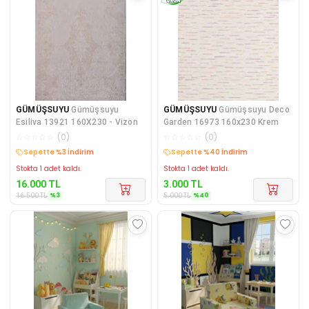
GÜMÜŞSUYU
Gümüşsuyu
GÜMÜŞSUYU
Gümüşsuyu Deco
Esiliva 13921 160X230 - Vizon
Garden 16973 160x230 Krem
☆
☆
☆
☆
☆
(
0
)
☆
☆
☆
☆
☆
(
0
)
Kargo Bedava
Kargo Bedava
Stokta 1 adet kaldı.
Stokta 1 adet kaldı.
16.000
TL
3.000
TL
%
3
%
40
16.500
TL
5.000
TL