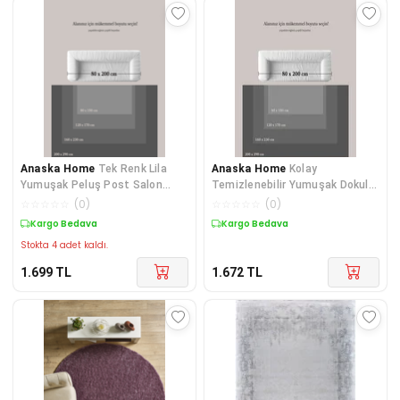
Anaska Home
Tek Renk Lila
Anaska Home
Kolay
Yumuşak Peluş Post Salon
Temizlenebilir Yumuşak Dokulu
Oturma Odası Mutfak Shaggy
Kaymaz Taban Rainbow Sisal Kr
☆
☆
☆
☆
☆
(
0
)
☆
☆
☆
☆
☆
(
0
)
Kargo Bedava
Kargo Bedava
Stokta 4 adet kaldı.
1.699
TL
1.672
TL