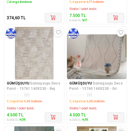
Kargo Bedava
Sepette %17 İndirim
Stokta 1 adet kaldı.
7.500
TL
374,60
TL
%
17
9.000
TL
GÜMÜŞSUYU
Gümüşsuyu Deco
GÜMÜŞSUYU
Gümüşsuyu Deco
Point - 15761 160X230 - Bej
Point - 15760 160X230 - Gri
☆
☆
☆
☆
☆
(
0
)
☆
☆
☆
☆
☆
(
0
)
Sepette %25 İndirim
Sepette %25 İndirim
Stokta 1 adet kaldı.
Stokta 1 adet kaldı.
4.500
TL
4.500
TL
%
25
%
25
6.000
TL
6.000
TL