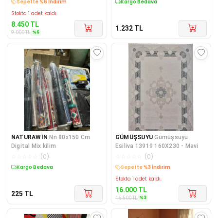
Sepette %6 İndirim
Kargo Bedava
Stokta 1 adet kaldı.
8.450
TL
1.232
TL
%
6
9.000
TL
NATURAWİN
Nn 80x150 Cm
GÜMÜŞSUYU
Gümüşsuyu
Digital Mix kilim
Esiliva 13919 160X230 - Mavi
☆
☆
☆
☆
☆
(
0
)
☆
☆
☆
☆
☆
(
0
)
Kargo Bedava
Sepette %3 İndirim
Stokta 1 adet kaldı.
16.000
TL
225
TL
%
3
16.500
TL