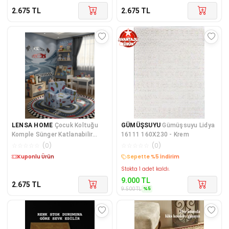
2.675
TL
2.675
TL
LENSA HOME
Çocuk Koltuğu
GÜMÜŞSUYU
Gümüşsuyu Lidya
Komple Sünger Katlanabilir
16111 160X230 - Krem
Yataklı Minder Yatak (0-4 YAŞ)
☆
☆
☆
☆
☆
(
0
)
☆
☆
☆
☆
☆
(
0
)
AÇIK MAVİ ARABA DESEN
Kargo Bedava
Kargo Bedava
Stokta 1 adet kaldı.
9.000
TL
2.675
TL
%
5
9.500
TL