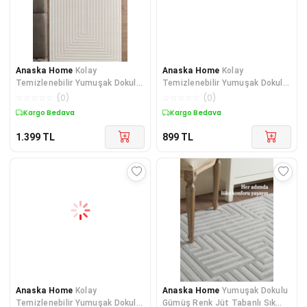
Anaska Home
Kolay
Anaska Home
Kolay
Temizlenebilir Yumuşak Dokulu
Temizlenebilir Yumuşak Dokulu
Kaymaz Taban Dekoratif Sisal
Kaymaz Taban Şık Sisal Krem O
☆
☆
☆
☆
☆
(
0
)
☆
☆
☆
☆
☆
(
0
)
Kargo Bedava
Kargo Bedava
1.399
TL
899
TL
Anaska Home
Kolay
Anaska Home
Yumuşak Dokulu
Temizlenebilir Yumuşak Dokulu
Gümüş Renk Jüt Tabanlı Sık