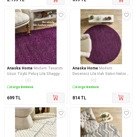
Anaska Home
Modern Tasarım
Anaska Home
Modern
Uzun Tüylü Peluş Lila Shaggy
Desensiz Lila Halı Salon Halısı
Oturma Odası Salon Be
Oturma Odası Halısı Çocuk
☆
☆
☆
☆
☆
(
0
)
☆
☆
☆
☆
☆
(
0
)
Kargo Bedava
Kargo Bedava
699
TL
814
TL