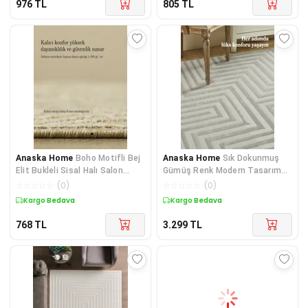
976
TL
805
TL
Anaska Home
Boho Motifli Bej
Anaska Home
Sık Dokunmuş
Elit Bukleli Sisal Halı Salon
Gümüş Renk Modern Tasarım
Oturma Odası Dış M
Jüt Taban Oturma Odası Sal
☆
☆
☆
☆
☆
(
0
)
☆
☆
☆
☆
☆
(
0
)
Kargo Bedava
Kargo Bedava
768
TL
3.299
TL