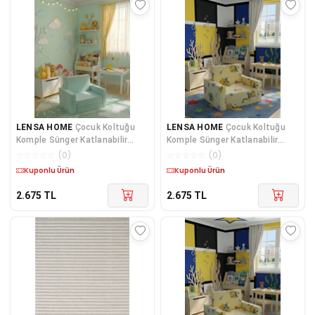
LENSA HOME
Çocuk Koltuğu
LENSA HOME
Çocuk Koltuğu
Komple Sünger Katlanabilir
Komple Sünger Katlanabilir
Yataklı Minder Yatak (0-4 YAŞ)
Yataklı Minder Yatak (0-4 YAŞ)
☆
☆
☆
☆
☆
(
0
)
☆
☆
☆
☆
☆
(
0
)
BUZ MAVİSİ
SARI FİGÜRLÜ
Kargo Bedava
Kargo Bedava
2.675
TL
2.675
TL