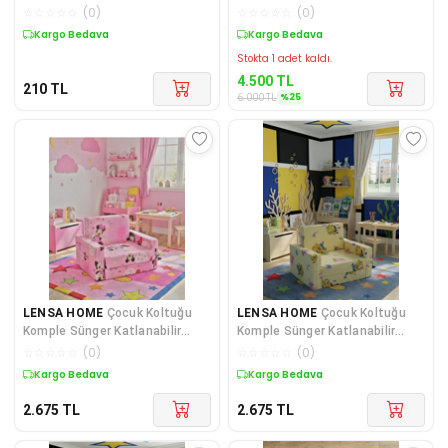
☆
☆
☆
☆
☆
(
0
)
☆
☆
☆
☆
☆
(
0
)
Kargo Bedava
Sepette %25 İndirim
Stokta 1 adet kaldı.
4.500
TL
210
TL
%
25
6.000
TL
LENSA HOME
Çocuk Koltuğu
LENSA HOME
Çocuk Koltuğu
Komple Sünger Katlanabilir
Komple Sünger Katlanabilir
Yataklı Minder Yatak (0-4 YAŞ)
Yataklı Minder Yatak (0-4 YAŞ)
☆
☆
☆
☆
☆
(
0
)
☆
☆
☆
☆
☆
(
0
)
PEMBE FARE FİGÜRLÜ
SARI FİGÜRLÜ
Kuponlu Ürün
Kuponlu Ürün
2.675
TL
2.675
TL