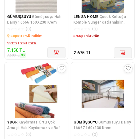
GÜMÜŞSUYU
Gümüşsuyu Halı
LENSA HOME
Çocuk Koltuğu
Daisy 16666 160X230 Krem
Komple Sünger Katlanabilir
Yataklı Minder Yatak (0-4 YAŞ)
☆
☆
☆
☆
☆
(
0
)
☆
☆
☆
☆
☆
(
0
)
SARI FİGÜRLÜ
Kargo Bedava
Kargo Bedava
Stokta 1 adet kaldı.
7.150
TL
2.675
TL
%
5
7.500
TL
YDGR
Kaydırmaz Örtü Çok
GÜMÜŞSUYU
Gümüşsuyu Daisy
Amaçlı Halı Kaydırmaz ve Raf
16667 160x230 Krem
Örtüsü 45x100 cm – Dolap,
☆
☆
☆
☆
☆
(
0
)
☆
☆
☆
☆
☆
(
0
)
Çekmece ve Zemin Uyumlu