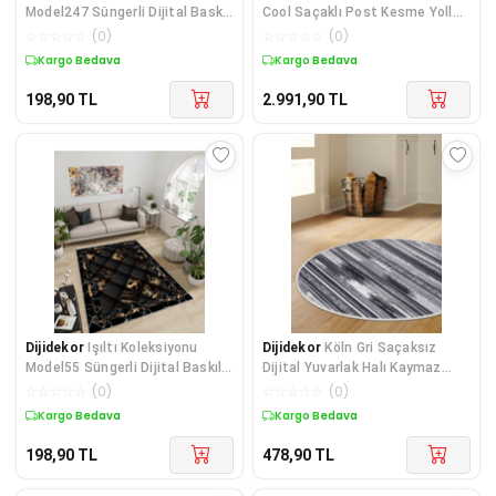
Model247 Süngerli Dijital Baskılı
Cool Saçaklı Post Kesme Yolluk
Saçaksız Mut
Kilim Salon Halısı Modelleri
☆
☆
☆
☆
☆
(
0
)
☆
☆
☆
☆
☆
(
0
)
Kargo Bedava
Kargo Bedava
198,90
TL
2.991,90
TL
Dijidekor
Işıltı Koleksiyonu
Dijidekor
Köln Gri Saçaksız
Model55 Süngerli Dijital Baskılı
Dijital Yuvarlak Halı Kaymaz
Saçaksız Mutf
Yıkanabilir
☆
☆
☆
☆
☆
(
0
)
☆
☆
☆
☆
☆
(
0
)
Kargo Bedava
Kargo Bedava
198,90
TL
478,90
TL