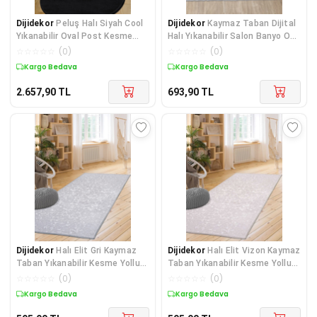
Dijidekor
Peluş Halı Siyah Cool
Dijidekor
Kaymaz Taban Dijital
Yıkanabilir Oval Post Kesme
Halı Yıkanabilir Salon Banyo Oda
Yolluk Kilim Salon Halısı
Koridor Mutfak Halısı Pudra
☆
☆
☆
☆
☆
(
0
)
☆
☆
☆
☆
☆
(
0
)
Modelleri
180x290
Kargo Bedava
Kargo Bedava
2.657,90
TL
693,90
TL
Dijidekor
Halı Elit Gri Kaymaz
Dijidekor
Halı Elit Vizon Kaymaz
Taban Yıkanabilir Kesme Yolluk
Taban Yıkanabilir Kesme Yolluk
Salon Koridor Banyo Mutfak
Salon Antre Banyo Mutfak
☆
☆
☆
☆
☆
(
0
)
☆
☆
☆
☆
☆
(
0
)
Halısı
Halısı
Kargo Bedava
Kargo Bedava