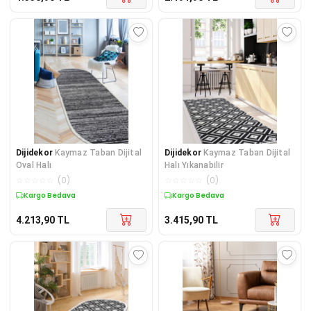
Dijidekor
Kaymaz Taban Dijital
Dijidekor
Kaymaz Taban Dijital
Oval Halı
Halı Yıkanabilir
☆
☆
☆
☆
☆
(
0
)
☆
☆
☆
☆
☆
(
0
)
Kargo Bedava
Kargo Bedava
4.213,90
TL
3.415,90
TL