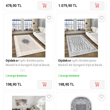
478,90
TL
1.079,90
TL
Dijidekor
Işıltı Koleksiyonu
Dijidekor
Işıltı Koleksiyonu
Model164 Süngerli Dijital Baskılı
Model140 Süngerli Dijital Baskılı
Saçaksız Mut
Saçaksız Mut
☆
☆
☆
☆
☆
(
0
)
☆
☆
☆
☆
☆
(
0
)
Kargo Bedava
Kargo Bedava
198,90
TL
198,90
TL