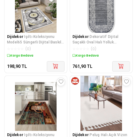
Dijidekor
Işıltı Koleksiyonu
Dijidekor
Dekoratif Dijital
Model65 Süngerli Dijital Baskılı
Saçaklı Oval Halı Yolluk
Saçaksız Mutf
Antialaerjik Antibakte
☆
☆
☆
☆
☆
(
0
)
☆
☆
☆
☆
☆
(
0
)
Kargo Bedava
Kargo Bedava
198,90
TL
761,90
TL
Dijidekor
Işıltı Koleksiyonu
Dijidekor
Peluş Halı Açık Vizon