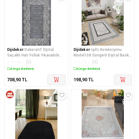
Dijidekor
Dekoratif Dijital
Dijidekor
Işıltı Koleksiyonu
Saçaklı Halı Yolluk Yıkanabilir
Model108 Süngerli Dijital Baskılı
Antialaerjik An
Saçaksız Mut
☆
☆
☆
☆
☆
(
0
)
☆
☆
☆
☆
☆
(
0
)
Kargo Bedava
Kargo Bedava
708,90
TL
198,90
TL