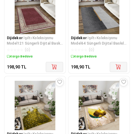
Dijidekor
Işıltı Koleksiyonu
Dijidekor
Işıltı Koleksiyonu
Model121 Süngerli Dijital Baskılı
Model64 Süngerli Dijital Baskılı
Saçaksız Mut
Saçaksız Mutf
☆
☆
☆
☆
☆
(
0
)
☆
☆
☆
☆
☆
(
0
)
Kargo Bedava
Kargo Bedava
198,90
TL
198,90
TL
Dijidekor
Işıltı Koleksiyonu
Dijidekor
Işıltı Koleksiyonu