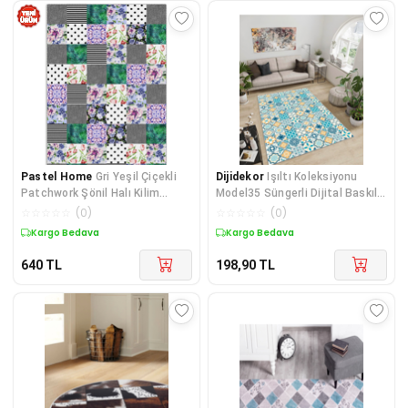
Pastel Home
Gri Yeşil Çiçekli
Dijidekor
Işıltı Koleksiyonu
Patchwork Şönil Halı Kilim
Model35 Süngerli Dijital Baskılı
Yolluk Kaymaz Yıkana
Saçaksız Mutf
☆
☆
☆
☆
☆
(
0
)
☆
☆
☆
☆
☆
(
0
)
Kargo Bedava
Kargo Bedava
640
TL
198,90
TL