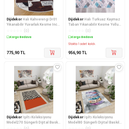
Dijidekor
Halı Kahverengi Dr01
Dijidekor
Halı Turkuaz Kaymaz
Yıkanabilir Yuvarlak Kesme Ince
Taban Yıkanabilir Kesme Yolluk
Yolluk Kilim Salon Halısı
Salon Koridor
☆
☆
☆
☆
☆
(
0
)
☆
☆
☆
☆
☆
(
0
)
Modelleri
Kargo Bedava
Kargo Bedava
Stokta 1 adet kaldı.
775,90
TL
956,90
TL
Dijidekor
Işıltı Koleksiyonu
Dijidekor
Işıltı Koleksiyonu
Model270 Süngerli Dijital Baskılı
Model80 Süngerli Dijital Baskılı
Saçaksız Mut
Saçaksız Mutf
☆
☆
☆
☆
☆
(
0
)
☆
☆
☆
☆
☆
(
0
)