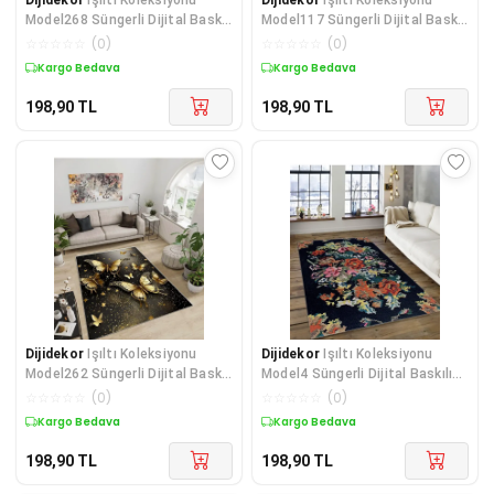
Model268 Süngerli Dijital Baskılı
Model117 Süngerli Dijital Baskılı
Saçaksız Mut
Saçaksız Mut
☆
☆
☆
☆
☆
(
0
)
☆
☆
☆
☆
☆
(
0
)
Kargo Bedava
Kargo Bedava
198,90
TL
198,90
TL
Dijidekor
Işıltı Koleksiyonu
Dijidekor
Işıltı Koleksiyonu
Model262 Süngerli Dijital Baskılı
Model4 Süngerli Dijital Baskılı
Saçaksız Mut
Saçaksız Mutfa
☆
☆
☆
☆
☆
(
0
)
☆
☆
☆
☆
☆
(
0
)
Kargo Bedava
Kargo Bedava
198,90
TL
198,90
TL