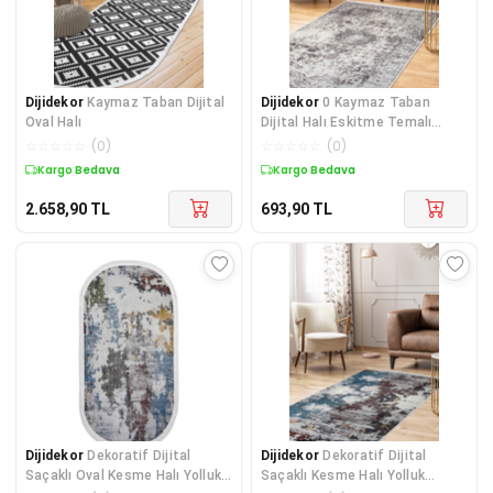
Dijidekor
Kaymaz Taban Dijital
Dijidekor
0 Kaymaz Taban
Oval Halı
Dijital Halı Eskitme Temalı
Salon Banyo Koridor Mutfak
☆
☆
☆
☆
☆
(
0
)
☆
☆
☆
☆
☆
(
0
)
Halısı Kahve 120x180
Kargo Bedava
Kargo Bedava
2.658,90
TL
693,90
TL
Dijidekor
Dekoratif Dijital
Dijidekor
Dekoratif Dijital
Saçaklı Oval Kesme Halı Yolluk
Saçaklı Kesme Halı Yolluk