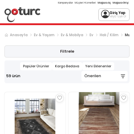
Kampanyalar
Müşteri Hizmetleri
Mağaza Aç
Mağaza Girişi
Giriş Yap
veya üye ol
Anasayfa
Ev & Yaşam
Ev & Mobilya
Ev
Halı / Kilim
Mutfa
Filtrele
Popüler Ürünler
Kargo Bedava
Yeni Eklenenler
59
ürün