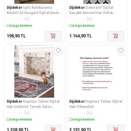
Dijidekor
Işıltı Koleksiyonu
Dijidekor
Dekoratif Dijital
Model120 Süngerli Dijital Baskılı
Saçaklı Kesme Halı Yolluk
Saçaksız Mut
Yıkanabilir Antialaerjik Maça Gri
☆
☆
☆
☆
☆
(
0
)
☆
☆
☆
☆
☆
(
0
)
Kargo Bedava
Kargo Bedava
198,90
TL
1.164,90
TL
Dijidekor
Kaymaz Taban Dijital
Dijidekor
Kaymaz Taban Dijital
Halı Eskitme Temalı Salon
Halı Yıkanabilir
Koridor Mutfak Halısı Bordo
☆
☆
☆
☆
☆
(
0
)
☆
☆
☆
☆
☆
(
0
)
Mavi 180x290
Kargo Bedava
Kargo Bedava
1.338,90
TL
2.191,90
TL