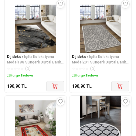
Dijidekor
Işıltı Koleksiyonu
Dijidekor
Işıltı Koleksiyonu
Model188 Süngerli Dijital Baskılı
Model201 Süngerli Dijital Baskılı
Saçaksız Mut
Saçaksız Mut
☆
☆
☆
☆
☆
(
0
)
☆
☆
☆
☆
☆
(
0
)
Kargo Bedava
Kargo Bedava
198,90
TL
198,90
TL