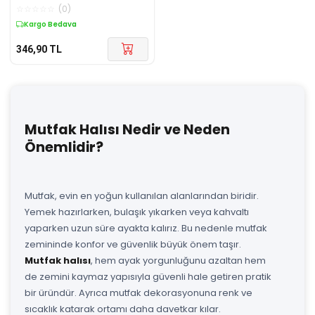
Yolluk Kilim Salon Halısı
☆
☆
☆
☆
☆
(
0
)
Modelleri
Kargo Bedava
346,90
TL
Mutfak Halısı Nedir ve Neden
Önemlidir?
Mutfak, evin en yoğun kullanılan alanlarından biridir.
Yemek hazırlarken, bulaşık yıkarken veya kahvaltı
yaparken uzun süre ayakta kalırız. Bu nedenle mutfak
zemininde konfor ve güvenlik büyük önem taşır.
Mutfak halısı
, hem ayak yorgunluğunu azaltan hem
de zemini kaymaz yapısıyla güvenli hale getiren pratik
bir üründür. Ayrıca mutfak dekorasyonuna renk ve
sıcaklık katarak ortamı daha davetkar kılar.