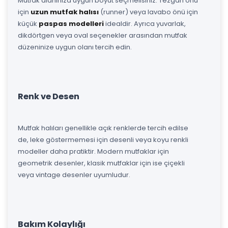
Mutfak alanınıza uygun boyut seçmelisiniz. Tezgah önü
için
uzun mutfak halısı
(runner) veya lavabo önü için
küçük
paspas modelleri
idealdir. Ayrıca yuvarlak,
dikdörtgen veya oval seçenekler arasından mutfak
düzeninize uygun olanı tercih edin.
Renk ve Desen
Mutfak halıları genellikle açık renklerde tercih edilse
de, leke göstermemesi için desenli veya koyu renkli
modeller daha pratiktir. Modern mutfaklar için
geometrik desenler, klasik mutfaklar için ise çiçekli
veya vintage desenler uyumludur.
Bakım Kolaylığı