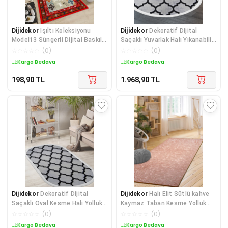
Dijidekor
Işıltı Koleksiyonu
Dijidekor
Dekoratif Dijital
Model13 Süngerli Dijital Baskılı
Saçaklı Yuvarlak Halı Yıkanabilir
Saçaksız Mutf
Antialaerjik Maça Gri
☆
☆
☆
☆
☆
(
0
)
☆
☆
☆
☆
☆
(
0
)
Kargo Bedava
Kargo Bedava
198,90
TL
1.968,90
TL
Dijidekor
Dekoratif Dijital
Dijidekor
Halı Elit Sütlü kahve
Saçaklı Oval Kesme Halı Yolluk
Kaymaz Taban Kesme Yolluk
Antialaerjik Maça Gri
Salon Oda Koridor Banyo
☆
☆
☆
☆
☆
(
0
)
☆
☆
☆
☆
☆
(
0
)
Mutfak Halısı
Kargo Bedava
Kargo Bedava