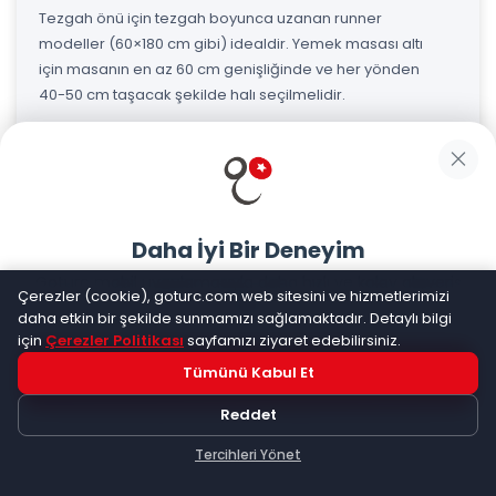
Tezgah önü için tezgah boyunca uzanan runner
modeller (60×180 cm gibi) idealdir. Yemek masası altı
için masanın en az 60 cm genişliğinde ve her yönden
40-50 cm taşacak şekilde halı seçilmelidir.
Hangi renk mutfak halısı daha pratik?
Daha İyi Bir Deneyim
Lekeleri gizlemek için desenli veya koyu renkli halılar
Goturc mobil uygulamasıyla daha hızlı ve kolay alışveriş
daha pratiktir. Bej, gri, kahverengi ve desenli modeller
Çerezler (cookie), goturc.com web sitesini ve hizmetlerimizi
yapın
daha etkin bir şekilde sunmamızı sağlamaktadır. Detaylı bilgi
leke göstermez. Beyaz halılar şık görünse de sık
için
Çerezler Politikası
sayfamızı ziyaret edebilirsiniz.
temizlik gerektirir.
Tümünü Kabul Et
Hemen Dene!
Reddet
Uygulama yüklüyse açılacak, değilse
Google Play
'e
Mutfak halısı nereden alınır?
yönlendirileceksiniz
Tercihleri Yönet
Keşfet
Kategoriler
Sepetim