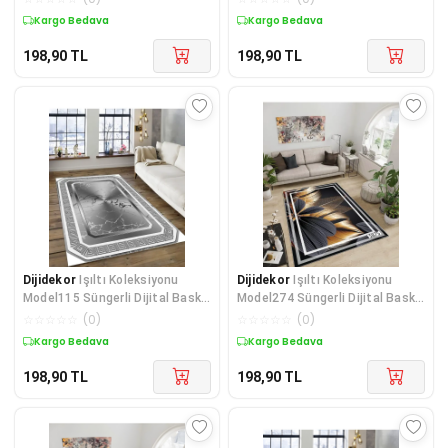
Kargo Bedava
Kargo Bedava
198,90
TL
198,90
TL
Dijidekor
Işıltı Koleksiyonu
Dijidekor
Işıltı Koleksiyonu
Model115 Süngerli Dijital Baskılı
Model274 Süngerli Dijital Baskılı
Saçaksız Mut
Saçaksız Mut
☆
☆
☆
☆
☆
(
0
)
☆
☆
☆
☆
☆
(
0
)
Kargo Bedava
Kargo Bedava
198,90
TL
198,90
TL