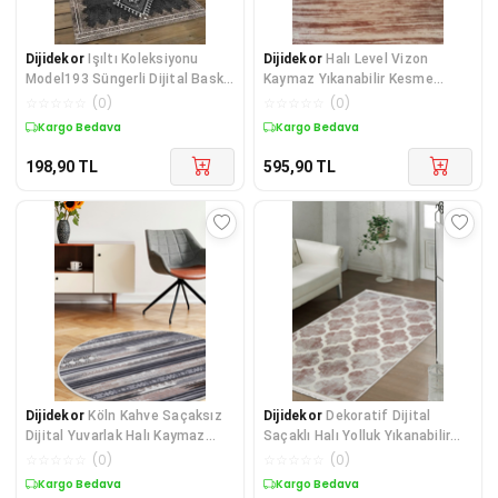
Dijidekor
Işıltı Koleksiyonu
Dijidekor
Halı Level Vizon
Model193 Süngerli Dijital Baskılı
Kaymaz Yıkanabilir Kesme
Saçaksız Mut
Yolluk Salon Koridor Od
☆
☆
☆
☆
☆
(
0
)
☆
☆
☆
☆
☆
(
0
)
Kargo Bedava
Kargo Bedava
198,90
TL
595,90
TL
Dijidekor
Köln Kahve Saçaksız
Dijidekor
Dekoratif Dijital
Dijital Yuvarlak Halı Kaymaz
Saçaklı Halı Yolluk Yıkanabilir
Yıkanabilir
Antialaerjik Ma
☆
☆
☆
☆
☆
(
0
)
☆
☆
☆
☆
☆
(
0
)
Kargo Bedava
Kargo Bedava