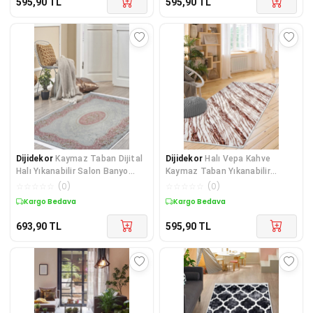
595,90
TL
595,90
TL
Dijidekor
Kaymaz Taban Dijital
Dijidekor
Halı Vepa Kahve
Halı Yıkanabilir Salon Banyo
Kaymaz Taban Yıkanabilir
Antre Mutfak Halısı Krem
Kesme Yolluk Salon Antre
☆
☆
☆
☆
☆
(
0
)
☆
☆
☆
☆
☆
(
0
)
Pembe
Banyo Mutfak Halısı
Kargo Bedava
Kargo Bedava
693,90
TL
595,90
TL