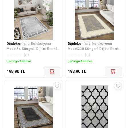
Dijidekor
Işıltı Koleksiyonu
Dijidekor
Işıltı Koleksiyonu
Model54 Süngerli Dijital Baskılı
Model200 Süngerli Dijital Baskılı
Saçaksız Mutf
Saçaksız Mut
☆
☆
☆
☆
☆
(
0
)
☆
☆
☆
☆
☆
(
0
)
Kargo Bedava
Kargo Bedava
198,90
TL
198,90
TL