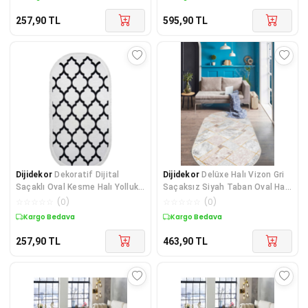
257,90
TL
595,90
TL
Dijidekor
Dekoratif Dijital
Dijidekor
Delüxe Halı Vizon Gri
Saçaklı Oval Kesme Halı Yolluk
Saçaksız Siyah Taban Oval Halı
Antialaerjik Maç
Yeni Kabartmalı Model Halısı
☆
☆
☆
☆
☆
(
0
)
☆
☆
☆
☆
☆
(
0
)
Kargo Bedava
Kargo Bedava
257,90
TL
463,90
TL