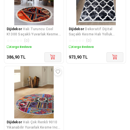
Dijidekor
Halı Turuncu Cool
Dijidekor
Dekoratif Dijital
K1300 Saçaklı Yuvarlak Kesme
Saçaklı Kesme Halı Yolluk
Ince Yolluk Kilim Salon Halısı
Yıkanabilir Antialaerjik Maça
☆
☆
☆
☆
☆
(
0
)
☆
☆
☆
☆
☆
(
0
)
Modelleri
Siyah 120x800
Kargo Bedava
Kargo Bedava
386,90
TL
973,90
TL
Dijidekor
Halı Çok Renkli 9010
Yıkanabilir Yuvarlak Kesme Ince