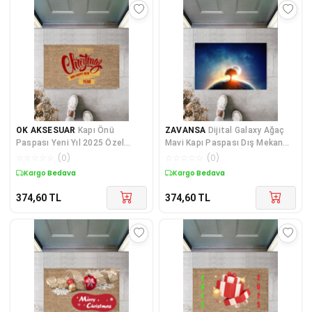
OK AKSESUAR
Kapı Önü
ZAVANSA
Dijital Galaxy Ağaç
Paspası Yeni Yıl 2025 Özel
Mavi Kapı Paspası Dış Mekan
Tasarım Model 91
Paspas K-2114
☆
☆
☆
☆
☆
(
0
)
☆
☆
☆
☆
☆
(
0
)
Kargo Bedava
Kargo Bedava
374,60
TL
374,60
TL