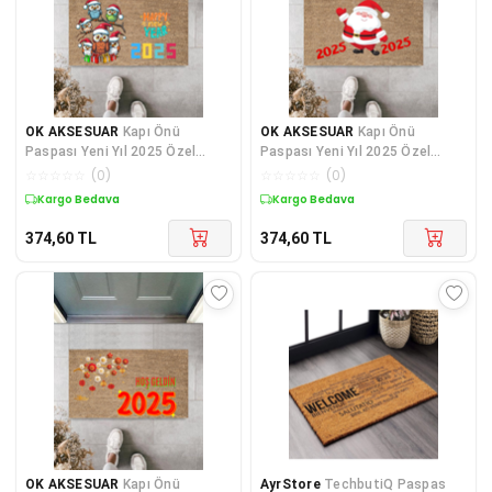
OK AKSESUAR
Kapı Önü
OK AKSESUAR
Kapı Önü
Paspası Yeni Yıl 2025 Özel
Paspası Yeni Yıl 2025 Özel
Tasarım Model 176
Tasarım Model 66
☆
☆
☆
☆
☆
(
0
)
☆
☆
☆
☆
☆
(
0
)
Kargo Bedava
Kargo Bedava
374,60
TL
374,60
TL
OK AKSESUAR
Kapı Önü
AyrStore
TechbutiQ Paspas