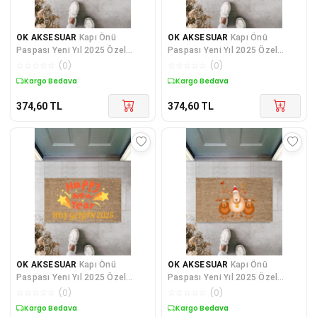
OK AKSESUAR
Kapı Önü
OK AKSESUAR
Kapı Önü
Paspası Yeni Yıl 2025 Özel
Paspası Yeni Yıl 2025 Özel
Tasarım Model 27
Tasarım Model 70
☆
☆
☆
☆
☆
(
0
)
☆
☆
☆
☆
☆
(
0
)
Kargo Bedava
Kargo Bedava
374,60
TL
374,60
TL
OK AKSESUAR
Kapı Önü
OK AKSESUAR
Kapı Önü
Paspası Yeni Yıl 2025 Özel
Paspası Yeni Yıl 2025 Özel
Tasarım Model 39
Tasarım Model 117
☆
☆
☆
☆
☆
(
0
)
☆
☆
☆
☆
☆
(
0
)
Kargo Bedava
Kargo Bedava