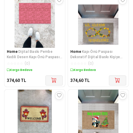
Home
Dijital Baskı Pembe
Home
Kapı Önü Paspası
Kedili Desen Kapı Önü Paspası
Dekoratif Dijital Baskı Kişiye
K-1025
Özel P-2452
☆
☆
☆
☆
☆
(
0
)
☆
☆
☆
☆
☆
(
0
)
Kargo Bedava
Kargo Bedava
374,60
TL
374,60
TL