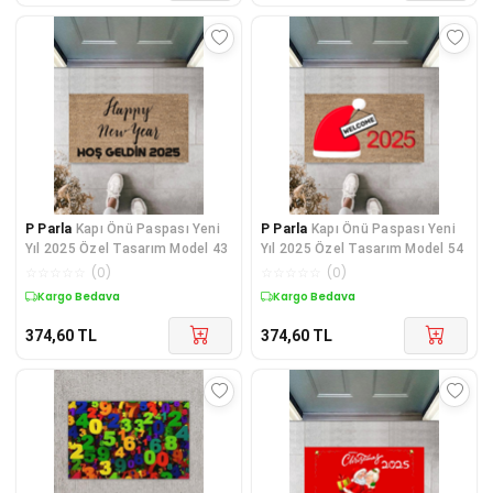
P Parla
Kapı Önü Paspası Yeni
P Parla
Kapı Önü Paspası Yeni
Yıl 2025 Özel Tasarım Model 43
Yıl 2025 Özel Tasarım Model 54
☆
☆
☆
☆
☆
(
0
)
☆
☆
☆
☆
☆
(
0
)
Kargo Bedava
Kargo Bedava
374,60
TL
374,60
TL