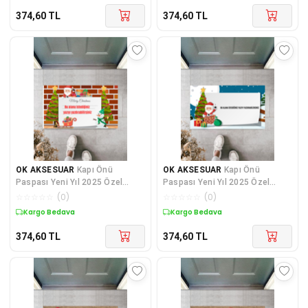
374,60
TL
374,60
TL
OK AKSESUAR
Kapı Önü
OK AKSESUAR
Kapı Önü
Paspası Yeni Yıl 2025 Özel
Paspası Yeni Yıl 2025 Özel
Tasarım Model 28
Tasarım Model 30
☆
☆
☆
☆
☆
(
0
)
☆
☆
☆
☆
☆
(
0
)
Kargo Bedava
Kargo Bedava
374,60
TL
374,60
TL