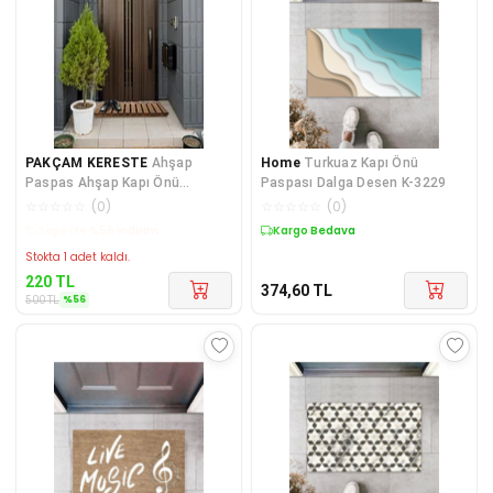
PAKÇAM KERESTE
Ahşap
Home
Turkuaz Kapı Önü
Paspas Ahşap Kapı Önü
Paspası Dalga Desen K-3229
Paspası Ahşap Paspas
☆
☆
☆
☆
☆
(
0
)
☆
☆
☆
☆
☆
(
0
)
Sepette %56 İndirim
Kargo Bedava
Stokta 1 adet kaldı.
220
TL
374,60
TL
%
56
500
TL