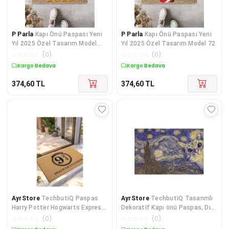
P Parla
Kapı Önü Paspası Yeni
P Parla
Kapı Önü Paspası Yeni
Yıl 2025 Özel Tasarım Model
Yıl 2025 Özel Tasarım Model 72
111
☆
☆
☆
☆
☆
(
0
)
☆
☆
☆
☆
☆
(
0
)
Kargo Bedava
Kargo Bedava
374,60
TL
374,60
TL
AyrStore
TechbutiQ Paspas
AyrStore
TechbutiQ Tasarımlı
Harry Potter Hogwarts Express
Dekoratif Kapı önü Paspas, Dış
Desenli Kapı Önü Paspası Koko
Mekan/Ev
☆
☆
☆
☆
☆
(
0
)
☆
☆
☆
☆
☆
(
0
)
40 x 60 cm
İçi/Banyo/Mutfak/Yatak Odası/