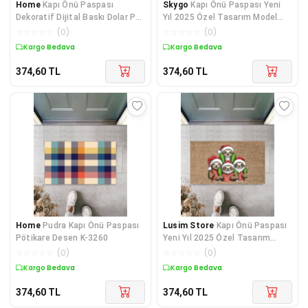
Home
Kapı Önü Paspası
Skygo
Kapı Önü Paspası Yeni
Dekoratif Dijital Baskı Dolar P-
Yıl 2025 Özel Tasarım Model
2331
167
☆
☆
☆
☆
☆
(
0
)
☆
☆
☆
☆
☆
(
0
)
Kargo Bedava
Kargo Bedava
374,60
TL
374,60
TL
Home
Pudra Kapı Önü Paspası
Lusim Store
Kapı Önü Paspası
Pötikare Desen K-3260
Yeni Yıl 2025 Özel Tasarım
Model 157
☆
☆
☆
☆
☆
(
0
)
☆
☆
☆
☆
☆
(
0
)
Kargo Bedava
Kargo Bedava
374,60
TL
374,60
TL