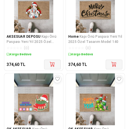
AKSESUAR DEPOSU
Kapı Önü
Home
Kapı Önü Paspası Yeni Yıl
Paspası Yeni Yıl 2025 Özel
2025 Özel Tasarım Model 140
Tasarım Model 156
☆
☆
☆
☆
☆
(
0
)
☆
☆
☆
☆
☆
(
0
)
Kargo Bedava
Kargo Bedava
374,60
TL
374,60
TL
OK AKSESUAR
Kapı Önü
OK AKSESUAR
Kapı Önü