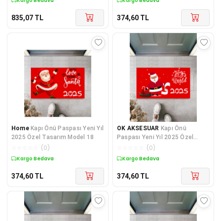
Kargo Bedava
Kargo Bedava
835,07
TL
374,60
TL
Home
Kapı Önü Paspası Yeni Yıl
OK AKSESUAR
Kapı Önü
2025 Özel Tasarım Model 18
Paspası Yeni Yıl 2025 Özel
Tasarım Model 17
☆
☆
☆
☆
☆
(
0
)
☆
☆
☆
☆
☆
(
0
)
Kargo Bedava
Kargo Bedava
374,60
TL
374,60
TL