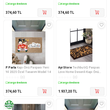
Kargo Bedava
Kargo Bedava
374,60
TL
374,60
TL
P Parla
Kapı Önü Paspası Yeni
AyrStore
TechbutiQ Paspas
Yıl 2025 Özel Tasarım Model 14
Love Home Desenli Kapı Önü
Paspası
☆
☆
☆
☆
☆
(
0
)
☆
☆
☆
☆
☆
(
0
)
Kargo Bedava
Kargo Bedava
374,60
TL
1.937,20
TL