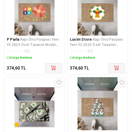
P Parla
Kapı Önü Paspası Yeni
Lusim Store
Kapı Önü Paspası
Yıl 2025 Özel Tasarım Model
Yeni Yıl 2025 Özel Tasarım
172
Model 93
☆
☆
☆
☆
☆
(
0
)
☆
☆
☆
☆
☆
(
0
)
Kargo Bedava
Kargo Bedava
374,60
TL
374,60
TL