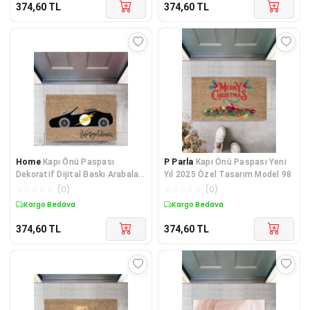
374,60
TL
374,60
TL
Home
Kapı Önü Paspası
P Parla
Kapı Önü Paspası Yeni
Dekoratif Dijital Baskı Arabalar
Yıl 2025 Özel Tasarım Model 98
P-2696
☆
☆
☆
☆
☆
(
0
)
☆
☆
☆
☆
☆
(
0
)
Kargo Bedava
Kargo Bedava
374,60
TL
374,60
TL