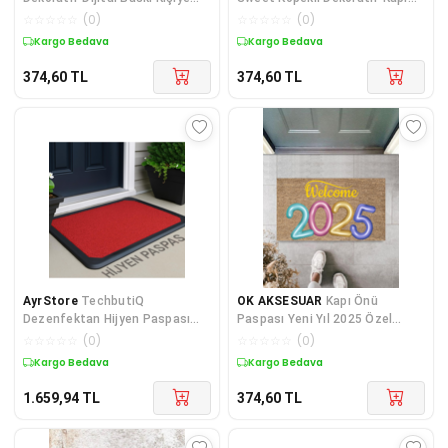
Özel P-2502
Paspası K-2057
☆
☆
☆
☆
☆
(
0
)
☆
☆
☆
☆
☆
(
0
)
Kargo Bedava
Kargo Bedava
374,60
TL
374,60
TL
AyrStore
TechbutiQ
OK AKSESUAR
Kapı Önü
Dezenfektan Hijyen Paspası
Paspası Yeni Yıl 2025 Özel
Dış Kapı Ev Ofis Apartman Giriş
Tasarım Model 150
☆
☆
☆
☆
☆
(
0
)
☆
☆
☆
☆
☆
(
0
)
Halısı Kıvırcık Pasp
Kargo Bedava
Kargo Bedava
1.659,94
TL
374,60
TL