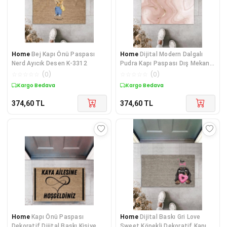
Home
Bej Kapı Önü Paspası
Home
Dijital Modern Dalgalı
Nerd Ayıcık Desen K-3312
Pudra Kapı Paspası Dış Mekan
Paspas K-3116
☆
☆
☆
☆
☆
(
0
)
☆
☆
☆
☆
☆
(
0
)
Kargo Bedava
Kargo Bedava
374,60
TL
374,60
TL
Home
Kapı Önü Paspası
Home
Dijital Baskı Gri Love
Dekoratif Dijital Baskı Kişiye
Sweet Köpekli Dekoratif Kapı