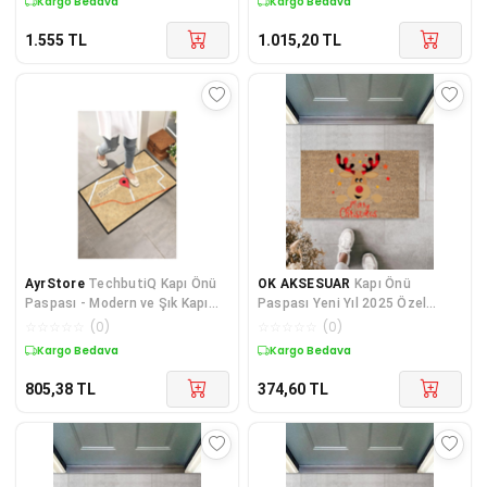
Kargo Bedava
Kargo Bedava
1.555
TL
1.015,20
TL
AyrStore
TechbutiQ Kapı Önü
OK AKSESUAR
Kapı Önü
Paspası - Modern ve Şık Kapı
Paspası Yeni Yıl 2025 Özel
Paspası | Ev, Ofis ve Dış Mekân
Tasarım Model 101
☆
☆
☆
☆
☆
(
0
)
☆
☆
☆
☆
☆
(
0
)
Kullanı
Kargo Bedava
Kargo Bedava
805,38
TL
374,60
TL