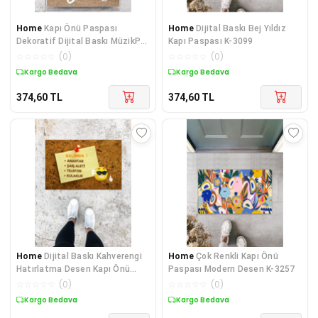
Home
Kapı Önü Paspası
Home
Dijital Baskı Bej Yıldız
Dekoratif Dijital Baskı MüzikP-
Kapı Paspası K-3099
2750
☆
☆
☆
☆
☆
(
0
)
☆
☆
☆
☆
☆
(
0
)
Kargo Bedava
Kargo Bedava
374,60
TL
374,60
TL
Home
Dijital Baskı Kahverengi
Home
Çok Renkli Kapı Önü
Hatırlatma Desen Kapı Önü
Paspası Modern Desen K-3257
Paspası
☆
☆
☆
☆
☆
(
0
)
☆
☆
☆
☆
☆
(
0
)
Kargo Bedava
Kargo Bedava