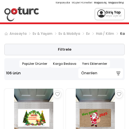
Kampanyalar
Müşteri Hizmetleri
Mağaza Aç
Mağaza Girişi
Giriş Yap
veya üye ol
Anasayfa
Ev & Yaşam
Ev & Mobilya
Ev
Halı / Kilim
Kapı
Sonraki ürün sayfası, sayfa
2
Filtrele
Popüler Ürünler
Kargo Bedava
Yeni Eklenenler
106
ürün