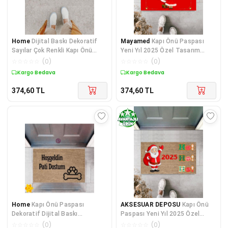
Home
Dijital Baskı Dekoratif
Mayamed
Kapı Önü Paspası
Sayılar Çok Renkli Kapı Önü
Yeni Yıl 2025 Özel Tasarım
Paspası K-1226
Model 15
☆
☆
☆
☆
☆
(
0
)
☆
☆
☆
☆
☆
(
0
)
Kargo Bedava
Kargo Bedava
374,60
TL
374,60
TL
Home
Kapı Önü Paspası
AKSESUAR DEPOSU
Kapı Önü
Dekoratif Dijital Baskı
Paspası Yeni Yıl 2025 Özel
Hoşgeldin Pati Dostum P-2422
Tasarım Model 64
☆
☆
☆
☆
☆
(
0
)
☆
☆
☆
☆
☆
(
0
)