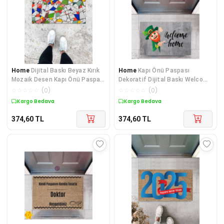
Home
Dijital Baskı Beyaz Kırık
Home
Kapı Önü Paspası
Mozaik Desen Kapı Önü Paspası
Dekoratif Dijital Baskı Welcome
K-1073
P-2336
☆
☆
☆
☆
☆
(
0
)
☆
☆
☆
☆
☆
(
0
)
Kargo Bedava
Kargo Bedava
374,60
TL
374,60
TL