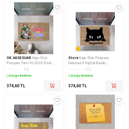
OK AKSESUAR
Kapı Önü
Store
Kapı Önü Paspası
Paspası Yeni Yıl 2025 Özel
Dekoratif Dijital Baskı
Tasarım Model 161
Hoşgeldiniz P-2414
☆
☆
☆
☆
☆
(
0
)
☆
☆
☆
☆
☆
(
0
)
Kargo Bedava
Kargo Bedava
374,60
TL
374,60
TL