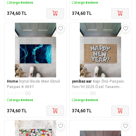
Kargo Bedava
Kargo Bedava
374,60
TL
374,60
TL
Home
Dijital Baskı Mavi Ebruli
yenibazaar
Kapı Önü Paspası
Paspas K-3097
Yeni Yıl 2025 Özel Tasarım
Model 51
☆
☆
☆
☆
☆
(
0
)
☆
☆
☆
☆
☆
(
0
)
Kargo Bedava
Kargo Bedava
374,60
TL
374,60
TL