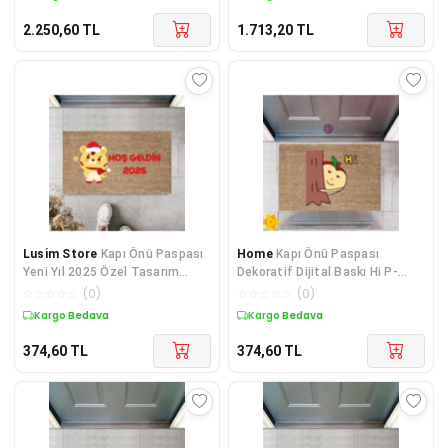
2.250,60
TL
1.713,20
TL
Lusim Store
Kapı Önü Paspası
Home
Kapı Önü Paspası
Yeni Yıl 2025 Özel Tasarım
Dekoratif Dijital Baskı Hi P-
Model 48
2508
☆
☆
☆
☆
☆
(
0
)
☆
☆
☆
☆
☆
(
0
)
Kargo Bedava
Kargo Bedava
374,60
TL
374,60
TL