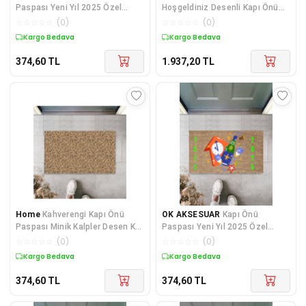
Paspası Yeni Yıl 2025 Özel
Hoşgeldiniz Desenli Kapı Önü
Tasarım Model 50
Paspası DV_PAS_1096
☆
☆
☆
☆
☆
(
0
)
☆
☆
☆
☆
☆
(
0
)
Kargo Bedava
Kargo Bedava
374,60
TL
1.937,20
TL
Home
Kahverengi Kapı Önü
OK AKSESUAR
Kapı Önü
Paspası Minik Kalpler Desen K-
Paspası Yeni Yıl 2025 Özel
3216
Tasarım Model 78
☆
☆
☆
☆
☆
(
0
)
☆
☆
☆
☆
☆
(
0
)
Kargo Bedava
Kargo Bedava
374,60
TL
374,60
TL