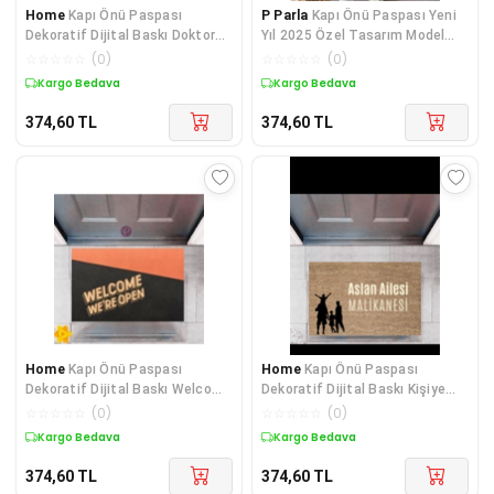
Home
Kapı Önü Paspası
P Parla
Kapı Önü Paspası Yeni
Dekoratif Dijital Baskı Doktor
Yıl 2025 Özel Tasarım Model
P-2544
122
☆
☆
☆
☆
☆
(
0
)
☆
☆
☆
☆
☆
(
0
)
Kargo Bedava
Kargo Bedava
374,60
TL
374,60
TL
Home
Kapı Önü Paspası
Home
Kapı Önü Paspası
Dekoratif Dijital Baskı Welcome
Dekoratif Dijital Baskı Kişiye
We're Open P-2337
Özel P-2466
☆
☆
☆
☆
☆
(
0
)
☆
☆
☆
☆
☆
(
0
)
Kargo Bedava
Kargo Bedava
374,60
TL
374,60
TL