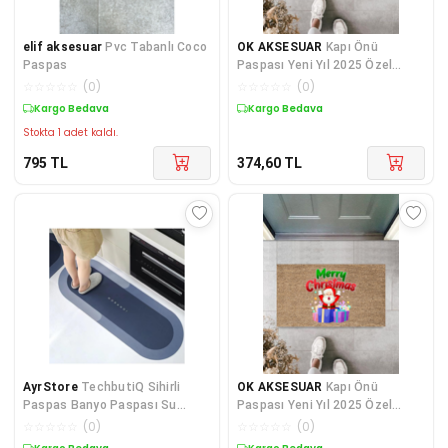
elif aksesuar
Pvc Tabanlı Coco
OK AKSESUAR
Kapı Önü
Paspas
Paspası Yeni Yıl 2025 Özel
Tasarım Model 9
☆
☆
☆
☆
☆
(
0
)
☆
☆
☆
☆
☆
(
0
)
Kargo Bedava
Kargo Bedava
Stokta 1 adet kaldı.
795
TL
374,60
TL
AyrStore
TechbutiQ Sihirli
OK AKSESUAR
Kapı Önü
Paspas Banyo Paspası Su
Paspası Yeni Yıl 2025 Özel
Emici Mutfak Koridor Paspas
Tasarım Model 55
☆
☆
☆
☆
☆
(
0
)
☆
☆
☆
☆
☆
(
0
)
Kaymaz Tabanlı 40cm - 120cm