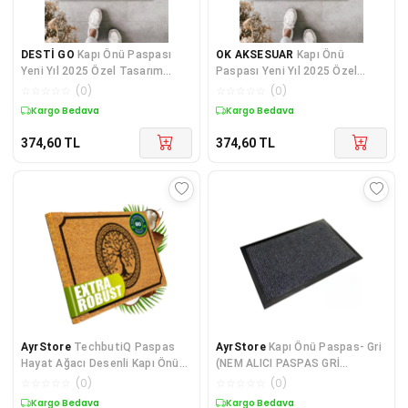
DESTİ GO
Kapı Önü Paspası
OK AKSESUAR
Kapı Önü
Yeni Yıl 2025 Özel Tasarım
Paspası Yeni Yıl 2025 Özel
Model 113
Tasarım Model 77
☆
☆
☆
☆
☆
(
0
)
☆
☆
☆
☆
☆
(
0
)
Kargo Bedava
Kargo Bedava
374,60
TL
374,60
TL
AyrStore
TechbutiQ Paspas
AyrStore
Kapı Önü Paspas- Gri
Hayat Ağacı Desenli Kapı Önü
(NEM ALICI PASPAS GRİ
Paspası
60x90cm)
☆
☆
☆
☆
☆
(
0
)
☆
☆
☆
☆
☆
(
0
)
Kargo Bedava
Kargo Bedava