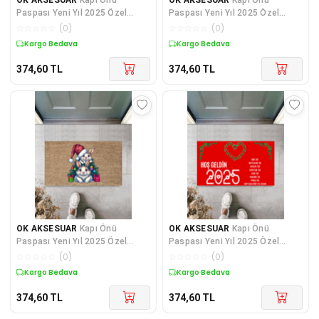
Paspası Yeni Yıl 2025 Özel
Paspası Yeni Yıl 2025 Özel
Tasarım Model 173
Tasarım Model 165
☆
☆
☆
☆
☆
(
0
)
☆
☆
☆
☆
☆
(
0
)
Kargo Bedava
Kargo Bedava
374,60
TL
374,60
TL
OK AKSESUAR
Kapı Önü
OK AKSESUAR
Kapı Önü
Paspası Yeni Yıl 2025 Özel
Paspası Yeni Yıl 2025 Özel
Tasarım Model 155
Tasarım Model 24
☆
☆
☆
☆
☆
(
0
)
☆
☆
☆
☆
☆
(
0
)
Kargo Bedava
Kargo Bedava
374,60
TL
374,60
TL