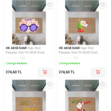
OK AKSESUAR
Kapı Önü
OK AKSESUAR
Kapı Önü
Paspası Yeni Yıl 2025 Özel
Paspası Yeni Yıl 2025 Özel
Tasarım Model 144
Tasarım Model 116
☆
☆
☆
☆
☆
(
0
)
☆
☆
☆
☆
☆
(
0
)
Kargo Bedava
Kargo Bedava
374,60
TL
374,60
TL