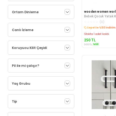
Ortam Dinleme
wooden women worl
Bebek Çocuk Yatak K
Korkuluk Beşik Kork
☆
☆
☆
☆
☆
(
0
)
Kargo Bedava
Canlı İzleme
Stokta 1 adet kaldı.
250
TL
%
50
500
TL
Koruyucu Kilit Çeşidi
Pil ile mi çalışır?
Yaş Grubu
Tip