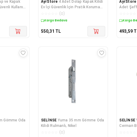
ap ve Kapak
AyrStore
4 Adet Dolap Kapak Kilidi
AyrStore
üvenli Kullanım
Ev İçi Güvenlik İçin Pratik Koruma
Adet Şef
Seti
Aparatı
☆
☆
☆
☆
☆
(
0
)
☆
☆
☆
☆
☆
Kargo Bedava
Kargo B
550,31
TL
493,59
T
mm Gömme Oda
SELİNSE
Yuma 35 mm Gömme Oda
SELİNSE
Kilidi Rulmanlı, Nikel
Cerman Ba
☆
☆
☆
☆
☆
(
0
)
☆
☆
☆
☆
☆