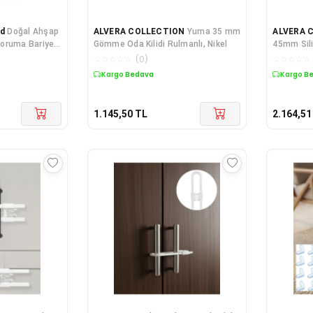
d
Doğal Ahşap
ALVERA COLLECTION
Yuma 35 mm
ALVERA 
oruma Bariyeri
Gömme Oda Kilidi Rulmanlı, Nikel
45mm Silin
Daire Kilid
☆
☆
☆
☆
☆
(
0
)
☆
☆
☆
☆
☆
Kargo Bedava
Kargo B
1.145,50
TL
2.164,51