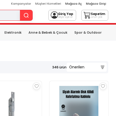
Kampanyalar
Müşteri Hizmetleri
Mağaza Aç
Mağaza Girişi
Giriş Yap
Sepetim
veya üye ol
ürün yok
Elektronik
Anne & Bebek & Çocuk
Spor & Outdoor
346
ürün