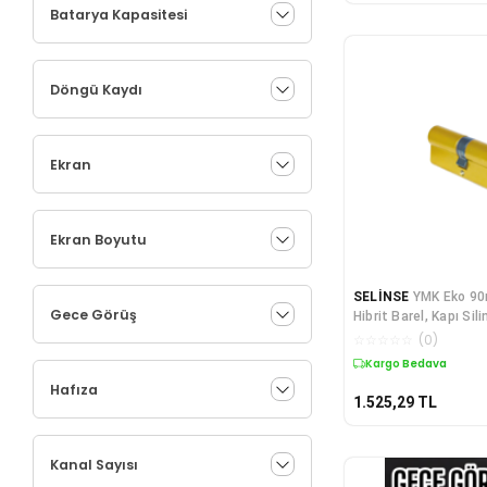
Batarya Kapasitesi
Döngü Kaydı
Ekran
Ekran Boyutu
SELİNSE
YMK Eko 9
Gece Görüş
Hibrit Barel, Kapı Silin
☆
☆
☆
☆
☆
(
0
)
Kargo Bedava
Hafıza
1.525,29
TL
Kanal Sayısı