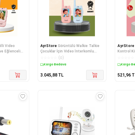
lli Video
AyrStore
Görüntülü Walkie Talkie
AyrStore
 ve Eğlenceli
Çocuklar İçin Video İnterkomlu
Kontrol Ki
Oyuncak
☆
☆
☆
☆
☆
(
0
)
☆
☆
☆
☆
☆
Kargo Bedava
Kargo B
3.045,88
TL
521,96
T