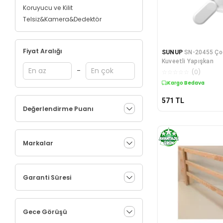
Koruyucu ve Kilit
Telsiz&Kamera&Dedektör
Fiyat Aralığı
SUNUP
SN-20455 Çoc
Kuveetli Yapışkan
-
☆
☆
☆
☆
☆
(
0
)
Kargo Bedava
571
TL
Değerlendirme Puanı
Markalar
Garanti Süresi
Gece Görüşü