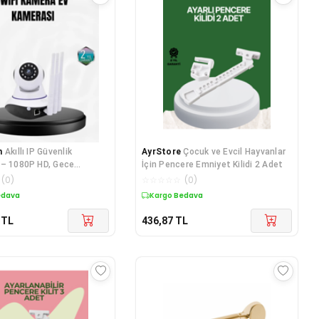
n
Akıllı IP Güvenlik
AyrStore
Çocuk ve Evcil Hayvanlar
 – 1080P HD, Gece
İçin Pencere Emniyet Kilidi 2 Adet
areket Algılamalı -
(
0
)
☆
☆
☆
☆
☆
(
0
)
edava
Kargo Bedava
TL
436,87
TL