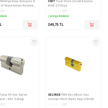
Mobilya Köşe Koruyucu 8
CMT
Fural Store Çocuk Koruma
faf Masa Kenarı Koruma
Kilidi 2'li Köşe
(
0
)
☆
☆
☆
☆
☆
(
0
)
edava
Kargo Bedava
L
249,75
TL
Yuma 90 mm Saten
SELİNSE
YMK Eko 68mm Sarı
rel / Kilit Göbeği
Cerman Hibrit Barel, Kapı Silindiri
(
0
)
☆
☆
☆
☆
☆
(
0
)