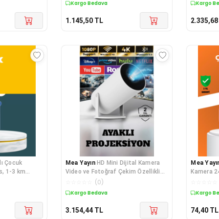
Kargo Bedava
Kargo B
1.145,50
TL
2.335,68
lı Çocuk
Mea Yayın
HD Mini Dijital Kamera
Mea Yayı
es, 1-3 km
Video ve Fotoğraf Çekim Özellikli
Kamera 2
inya
Şarjlı T
Hafızalı -
☆
☆
☆
☆
☆
(
0
)
☆
☆
☆
☆
☆
Kargo Bedava
Kargo B
3.154,44
TL
74,40
TL