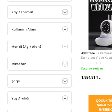
Kayıt Formatı
Kullanım Alanı
Menzil (Açık Alan)
AyrStore
Ev Kameras
Kamerası Video Kayıt
Hareket Sensörü Be
☆
☆
☆
☆
☆
(
0
)
Mikrofon
Kargo Bedava
1.854,81
TL
Şarjlı
Yaş Aralığı