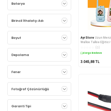
Batarya
Birincil İthalatçı Adı
Boyut
AyrStore
Uzun Menzi
Walkie Talkie Eğitici
Oyuncak
☆
☆
☆
☆
☆
(
0
)
Kargo Bedava
Depolama
3.045,88
TL
Fener
Fotoğraf Çözünürlüğü
Garanti Tipi