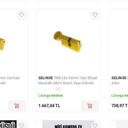
0mm Cerman
SELİNSE
YMK Eko 68mm Sarı Bilyalı
SELİNSE
diri
Mandallı Hibrit Barel, Kapı Silindiri
Adet
☆
☆
☆
☆
☆
(
0
)
☆
☆
☆
☆
☆
Kargo Bedava
Kargo B
1.667,04
TL
738,97
T