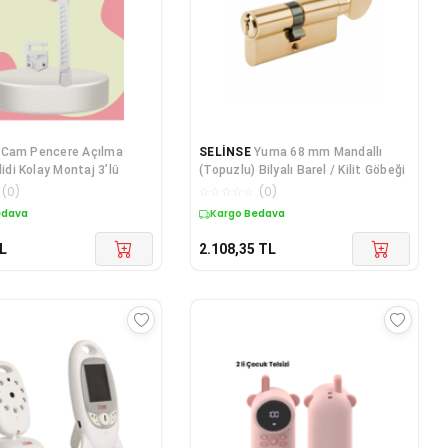
Cam Pencere Açılma
SELİNSE
Yuma 68 mm Mandallı
lidi Kolay Montaj 3’lü
(Topuzlu) Bilyalı Barel / Kilit Göbeği
(
0
)
☆
☆
☆
☆
☆
(
0
)
edava
Kargo Bedava
L
2.108,35
TL