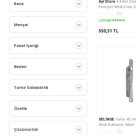
AyrStore
4 Adet Dol
Renk
Emniyet Kilidi Evde G
İçin
☆
☆
☆
☆
☆
(
0
)
Kargo Bedava
Menşei
550,31
TL
Paket İçeriği
Beden
Tamir Edilebilirlik
Özellik
SELİNSE
Yuma 40 
Kilidi Rulmanlı, Nikel
Çözünürlük
☆
☆
☆
☆
☆
(
0
)