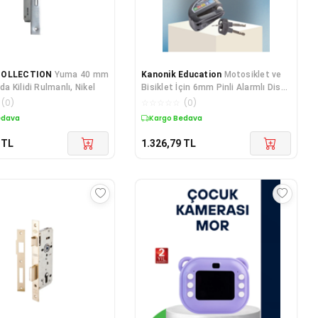
COLLECTION
Yuma 40 mm
Kanonik Education
Motosiklet ve
 Kilidi Rulmanlı, Nikel
Bisiklet İçin 6mm Pinli Alarmlı Disk
Kilidi
(
0
)
☆
☆
☆
☆
☆
(
0
)
edava
Kargo Bedava
TL
1.326,79
TL