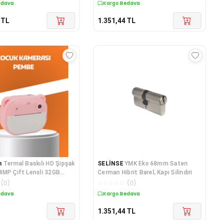
edava
Kargo Bedava
TL
1.351,44
TL
n
Termal Baskılı HD Şipşak
SELİNSE
YMK Eko 68mm Saten
4MP Çift Lensli 32GB
Cerman Hibrit Barel, Kapı Silindiri
(
0
)
☆
☆
☆
☆
☆
(
0
)
edava
Kargo Bedava
1.351,44
TL