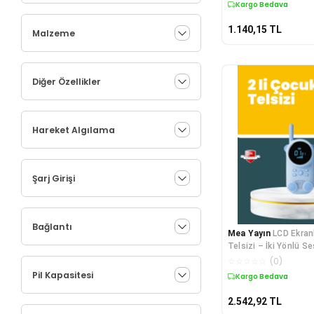
Kargo Bedava
1.140,15
TL
Malzeme
Diğer Özellikler
Hareket Algılama
Şarj Girişi
Bağlantı
Mea Yayın
LCD Ekran
Telsizi – İki Yönlü S
Çekim Mesafesi - Lis
☆
☆
☆
☆
☆
(
0
)
Pil Kapasitesi
Kargo Bedava
2.542,92
TL