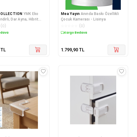
COLLECTION
YMK Eko
Mea Yayın
Anında Baskı Özellikli
dirli, Dar Ayna, Hibrit
Çocuk Kamerası - Lisinya
i
(
0
)
☆
☆
☆
☆
☆
(
0
)
edava
Kargo Bedava
TL
1.799,90
TL