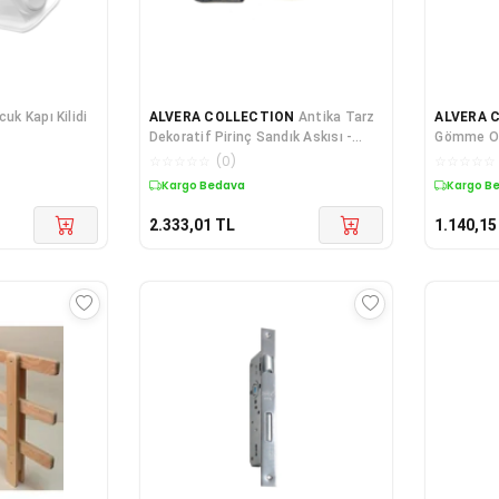
uk Kapı Kilidi
ALVERA COLLECTION
Antika Tarz
ALVERA 
Dekoratif Pirinç Sandık Askısı -
Gömme Oda
70x27 Mm, Oksit
☆
☆
☆
☆
☆
(
0
)
☆
☆
☆
☆
☆
Kargo Bedava
Kargo B
2.333,01
TL
1.140,15