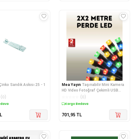
Çinko Sandık Askısı 25 - 1
Mea Yayın
Taşınabilir Mini Kamera
HD Video Fotoğraf Çekimli USB
Bağlantılı
(
0
)
☆
☆
☆
☆
☆
(
0
)
edava
Kargo Bedava
L
701,95
TL