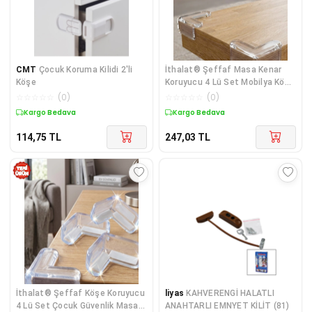
CMT
Çocuk Koruma Kilidi 2'li
İthalat® Şeffaf Masa Kenar
Köşe
Koruyucu 4 Lü Set Mobilya Köşe
Koruma Aparatı
☆
☆
☆
☆
☆
(
0
)
☆
☆
☆
☆
☆
(
0
)
Kargo Bedava
Kargo Bedava
114,75
TL
247,03
TL
İthalat® Şeffaf Köşe Koruyucu
liyas
KAHVERENGİ HALATLI
4 Lü Set Çocuk Güvenlik Masa
ANAHTARLI EMNYET KİLİT (81)