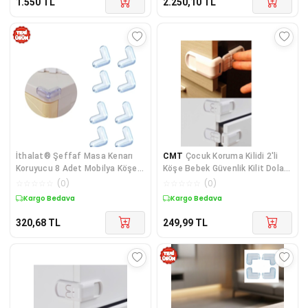
1.550
TL
2.250,10
TL
İthalat® Şeffaf Masa Kenarı
CMT
Çocuk Koruma Kilidi 2'li
Koruyucu 8 Adet Mobilya Köşe
Köşe Bebek Güvenlik Kilit Dolap
Koruma Seti
Ve Çekmece Kilidi
☆
☆
☆
☆
☆
(
0
)
☆
☆
☆
☆
☆
(
0
)
Kargo Bedava
Kargo Bedava
320,68
TL
249,99
TL