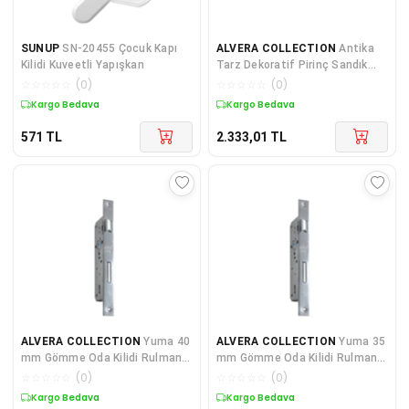
SUNUP
SN-20455 Çocuk Kapı
ALVERA COLLECTION
Antika
Kilidi Kuveetli Yapışkan
Tarz Dekoratif Pirinç Sandık
Askısı - 70x27 Mm, Oksit
☆
☆
☆
☆
☆
(
0
)
☆
☆
☆
☆
☆
(
0
)
Kargo Bedava
Kargo Bedava
571
TL
2.333,01
TL
ALVERA COLLECTION
Yuma 40
ALVERA COLLECTION
Yuma 35
mm Gömme Oda Kilidi Rulmanlı,
mm Gömme Oda Kilidi Rulmanlı,
Nikel
Nikel
☆
☆
☆
☆
☆
(
0
)
☆
☆
☆
☆
☆
(
0
)
Kargo Bedava
Kargo Bedava