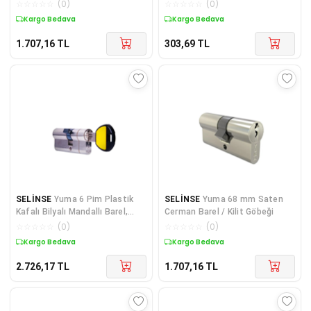
ve 4 Adet Priz İçi Güvenlik
☆
☆
☆
☆
☆
(
0
)
☆
☆
☆
☆
☆
(
0
)
Düğmesi
Kargo Bedava
Kargo Bedava
1.707,16
TL
303,69
TL
SELİNSE
Yuma 6 Pim Plastik
SELİNSE
Yuma 68 mm Saten
Kafalı Bilyalı Mandallı Barel,
Cerman Barel / Kilit Göbeği
Kapı Silindiri
☆
☆
☆
☆
☆
(
0
)
☆
☆
☆
☆
☆
(
0
)
Kargo Bedava
Kargo Bedava
2.726,17
TL
1.707,16
TL