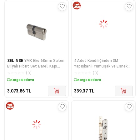
SELİNSE
YMK Eko 68mm Saten
4 Adet Kendiliğinden 3M
Bilyalı Hibrit Set Barel, Kapı
Yapışkanlı Yumuşak ve Esnek
Silindiri
Yapıda Sehpa,Masa,Dolap Köşe
☆
☆
☆
☆
☆
(
0
)
☆
☆
☆
☆
☆
(
0
)
Koruyucu Aparat
Kargo Bedava
Kargo Bedava
3.073,86
TL
339,37
TL