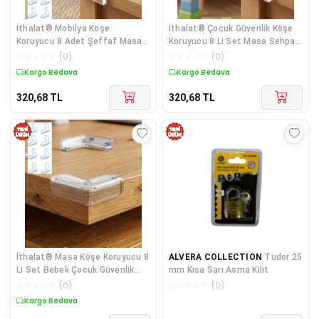
İthalat® Mobilya Köşe
İthalat® Çocuk Güvenlik Köşe
Koruyucu 8 Adet Şeffaf Masa
Koruyucu 8 Li Set Masa Sehpa
Kenarı Koruma Aparatı
Köşe Aparatı
☆
☆
☆
☆
☆
(
0
)
☆
☆
☆
☆
☆
(
0
)
Kargo Bedava
Kargo Bedava
320,68
TL
320,68
TL
İthalat® Masa Köşe Koruyucu 8
ALVERA COLLECTION
Tudor 25
Li Set Bebek Çocuk Güvenlik
mm Kısa Sarı Asma Kilit
Köşe Koruma Aparatı
☆
☆
☆
☆
☆
(
0
)
☆
☆
☆
☆
☆
(
0
)
Kargo Bedava