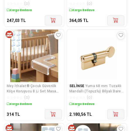
Köşe Aparatı
☆
☆
☆
☆
☆
(
0
)
☆
☆
☆
☆
☆
(
0
)
Kargo Bedava
Kargo Bedava
247,03
TL
364,05
TL
Mey İthalat® Çocuk Güvenlik
SELİNSE
Yuma 68 mm Tuzaklı
Köşe Koruyucu 8 Li Set Masa
Mandallı (Topuzlu) Bilyalı Barel
Sehpa Köş
/ Kilit Göbeği
☆
☆
☆
☆
☆
(
0
)
☆
☆
☆
☆
☆
(
0
)
Kargo Bedava
Kargo Bedava
314
TL
2.180,56
TL