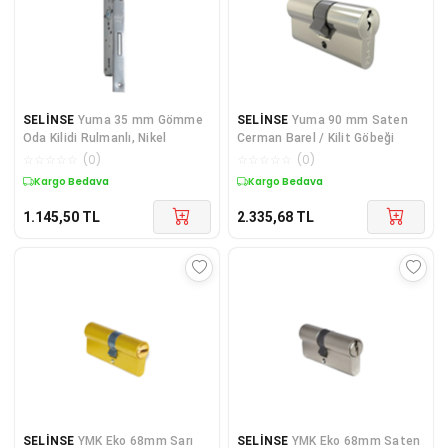
SELİNSE
Yuma 35 mm Gömme
SELİNSE
Yuma 90 mm Saten
Oda Kilidi Rulmanlı, Nikel
Cerman Barel / Kilit Göbeği
☆
☆
☆
☆
☆
(
0
)
☆
☆
☆
☆
☆
(
0
)
Kargo Bedava
Kargo Bedava
1.145,50
TL
2.335,68
TL
SELİNSE
YMK Eko 68mm Sarı
SELİNSE
YMK Eko 68mm Saten