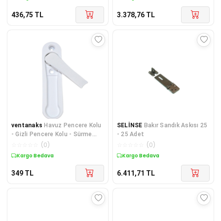
436,75
TL
3.378,76
TL
ventanaks
Havuz Pencere Kolu
SELİNSE
Bakır Sandık Askısı 25
- Gizli Pencere Kolu - Sürme
- 25 Adet
Pencere Kolu
☆
☆
☆
☆
☆
(
0
)
☆
☆
☆
☆
☆
(
0
)
Kargo Bedava
Kargo Bedava
349
TL
6.411,71
TL