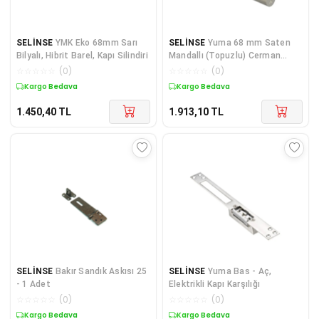
SELİNSE
YMK Eko 68mm Sarı
SELİNSE
Yuma 68 mm Saten
Bilyalı, Hibrit Barel, Kapı Silindiri
Mandallı (Topuzlu) Cerman
Barel / Kilit Göbeği
☆
☆
☆
☆
☆
(
0
)
☆
☆
☆
☆
☆
(
0
)
Kargo Bedava
Kargo Bedava
1.450,40
TL
1.913,10
TL
SELİNSE
Bakır Sandık Askısı 25
SELİNSE
Yuma Bas - Aç,
- 1 Adet
Elektrikli Kapı Karşılığı
☆
☆
☆
☆
☆
(
0
)
☆
☆
☆
☆
☆
(
0
)
Kargo Bedava
Kargo Bedava