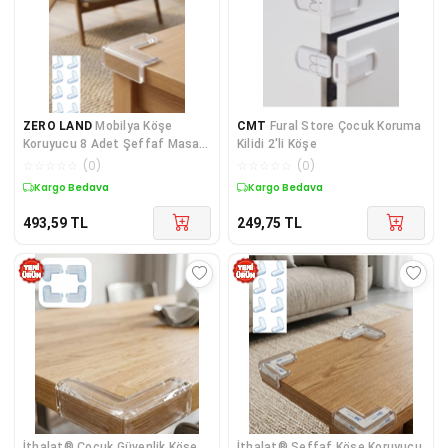
ZERO LAND
Mobilya Köşe
CMT
Fural Store Çocuk Koruma
Koruyucu 8 Adet Şeffaf Masa
Kilidi 2'li Köşe
Kenarı Koruma Aparatı
☆
☆
☆
☆
☆
(
0
)
☆
☆
☆
☆
☆
(
0
)
Kargo Bedava
Kargo Bedava
493,59
TL
249,75
TL
İthalat® Çocuk Güvenlik Köşe
İthalat® Şeffaf Köşe Koruyucu