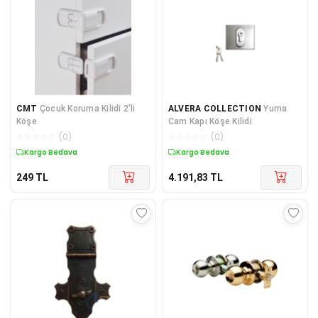
CMT
Çocuk Koruma Kilidi 2'li
ALVERA COLLECTION
Yuma
Köşe
Cam Kapı Köşe Kilidi
☆
☆
☆
☆
☆
(
0
)
☆
☆
☆
☆
☆
(
0
)
Kargo Bedava
Kargo Bedava
249
TL
4.191,83
TL