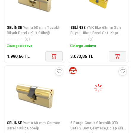
SELİNSE
Yuma 68 mm Tuzaklı
SELİNSE
YMK Eko 68mm Sarı
Bilyalı Barel / Kilit Göbeği
Bilyalı Hibrit Barel Set, Kapı
Silindiri
☆
☆
☆
☆
☆
(
0
)
☆
☆
☆
☆
☆
(
0
)
Kargo Bedava
Kargo Bedava
1.990,66
TL
3.073,86
TL
SELİNSE
Yuma 68 mm Cerman
6 Parça Çocuk Güvenlik 3'lü
Barel / Kilit Göbeği
Seti-2 Boy Çekmece,Dolap Kilidi