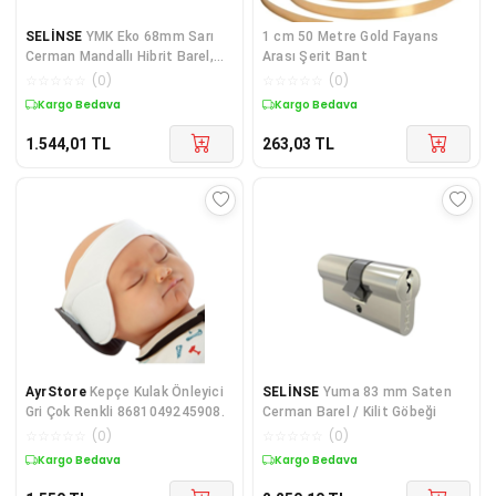
SELİNSE
YMK Eko 68mm Sarı
1 cm 50 Metre Gold Fayans
Cerman Mandallı Hibrit Barel,
Arası Şerit Bant
Kapı Silindiri
☆
☆
☆
☆
☆
(
0
)
☆
☆
☆
☆
☆
(
0
)
Kargo Bedava
Kargo Bedava
1.544,01
TL
263,03
TL
AyrStore
Kepçe Kulak Önleyici
SELİNSE
Yuma 83 mm Saten
Gri Çok Renkli 8681049245908.
Cerman Barel / Kilit Göbeği
☆
☆
☆
☆
☆
(
0
)
☆
☆
☆
☆
☆
(
0
)
Kargo Bedava
Kargo Bedava