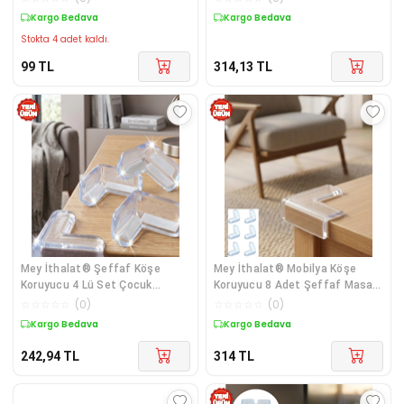
Kargo Bedava
Kargo Bedava
Stokta 4 adet kaldı.
99
TL
314,13
TL
Mey İthalat® Şeffaf Köşe
Mey İthalat® Mobilya Köşe
Koruyucu 4 Lü Set Çocuk
Koruyucu 8 Adet Şeffaf Masa
Güvenlik Masa Kö
Kenarı Koru
☆
☆
☆
☆
☆
(
0
)
☆
☆
☆
☆
☆
(
0
)
Kargo Bedava
Kargo Bedava
242,94
TL
314
TL