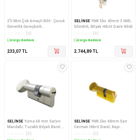
2'li Mini Çok Amaçlı Kilit- Çocuk
SELİNSE
YMK Eko 45mm 3 Milli,
Güvenlik Gereçkerli
Silindirli, Bilyalı Hibrit Daire Kilidi
Çekmece,Dolap,Kapak Kilidi
☆
☆
☆
☆
☆
(
0
)
☆
☆
☆
☆
☆
(
0
)
Kargo Bedava
Kargo Bedava
233,07
TL
2.744,89
TL
SELİNSE
Yuma 68 mm Saten
SELİNSE
YMK Eko 68mm Sarı
Mandallı, Tuzaklı Bilyalı Barel /
Cerman Hibrit Barel, Kapı
Kilit Göbeği
Silindiri
☆
☆
☆
☆
☆
(
0
)
☆
☆
☆
☆
☆
(
0
)