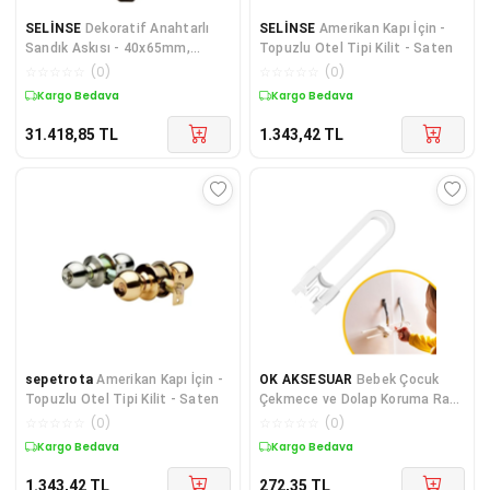
SELİNSE
Dekoratif Anahtarlı
SELİNSE
Amerikan Kapı İçin -
Sandık Askısı - 40x65mm,
Topuzlu Otel Tipi Kilit - Saten
Oksit, 100 Adet
☆
☆
☆
☆
☆
(
0
)
☆
☆
☆
☆
☆
(
0
)
Kargo Bedava
Kargo Bedava
31.418,85
TL
1.343,42
TL
sepetrota
Amerikan Kapı İçin -
OK AKSESUAR
Bebek Çocuk
Topuzlu Otel Tipi Kilit - Saten
Çekmece ve Dolap Koruma Raylı
Güvenlik Sistemi Emniyet Kilidi
☆
☆
☆
☆
☆
(
0
)
☆
☆
☆
☆
☆
(
0
)
GO506089AZ44YT3592
Kargo Bedava
Kargo Bedava
1.343,42
TL
272,35
TL