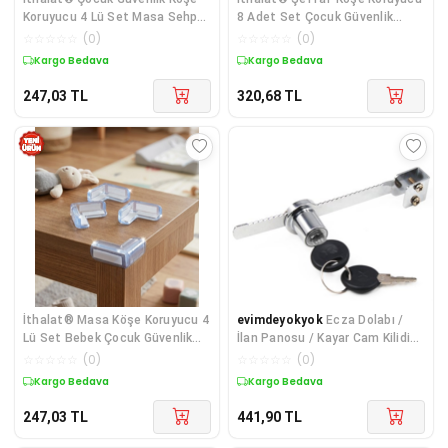
Koruyucu 4 Lü Set Masa Sehpa
8 Adet Set Çocuk Güvenlik
Köşe Aparatı
Masa Köşe Aparatı
☆
☆
☆
☆
☆
(
0
)
☆
☆
☆
☆
☆
(
0
)
Kargo Bedava
Kargo Bedava
247,03
TL
320,68
TL
İthalat® Masa Köşe Koruyucu 4
evimdeyokyok
Ecza Dolabı /
Lü Set Bebek Çocuk Güvenlik
İlan Panosu / Kayar Cam Kilidi
Köşe Aparatı
TdrTR
☆
☆
☆
☆
☆
(
0
)
☆
☆
☆
☆
☆
(
0
)
Kargo Bedava
Kargo Bedava
247,03
TL
441,90
TL