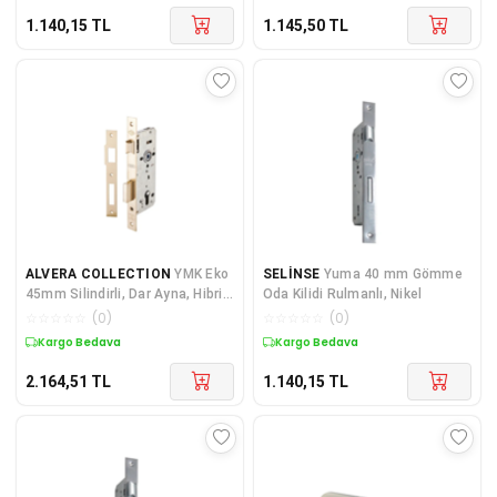
1.140,15
TL
1.145,50
TL
ALVERA COLLECTION
YMK Eko
SELİNSE
Yuma 40 mm Gömme
45mm Silindirli, Dar Ayna, Hibrit
Oda Kilidi Rulmanlı, Nikel
Daire Kilidi
☆
☆
☆
☆
☆
(
0
)
☆
☆
☆
☆
☆
(
0
)
Kargo Bedava
Kargo Bedava
2.164,51
TL
1.140,15
TL