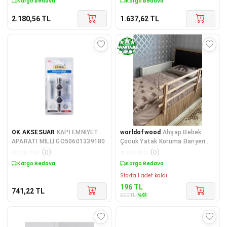
Kargo Bedava
Kargo Bedava
2.180,56
TL
1.637,62
TL
OK AKSESUAR
KAPI EMNİYET
worldofwood
Ahşap Bebek
APARATI MİLLİ GO50601339180
Çocuk Yatak Koruma Bariyeri
Korkuluk Beşik Korkuluğu
☆
☆
☆
☆
☆
(
0
)
☆
☆
☆
☆
☆
(
0
)
Kargo Bedava
Sepette %61 İndirim
Stokta 1 adet kaldı.
196
TL
741,22
TL
%
61
500
TL