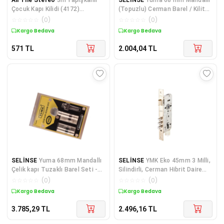
Çocuk Kapı Kilidi (4172)
(Topuzlu) Cerman Barel / Kilit
alithestereo
Göbeği
☆
☆
☆
☆
☆
(
0
)
☆
☆
☆
☆
☆
(
0
)
Kargo Bedava
Kargo Bedava
571
TL
2.004,04
TL
SELİNSE
Yuma 68mm Mandallı
SELİNSE
YMK Eko 45mm 3 Milli,
Çelik kapı Tuzaklı Barel Seti -
Silindirli, Cerman Hibrit Daire
Sarı
Kilidi
☆
☆
☆
☆
☆
(
0
)
☆
☆
☆
☆
☆
(
0
)
Kargo Bedava
Kargo Bedava
3.785,29
TL
2.496,16
TL