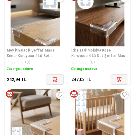
Mey İthalat® Şeffaf Masa
İthalat® Mobilya Köşe
Kenar Koruyucu 4 Lü Set
Koruyucu 4 Lü Set Şeffaf Masa
Mobilya Köşe Kor
Kenarı Koruma Aparatı
☆
☆
☆
☆
☆
(
0
)
☆
☆
☆
☆
☆
(
0
)
Kargo Bedava
Kargo Bedava
242,94
TL
247,03
TL