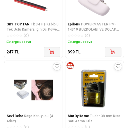
SKY TOPTAN
Tk 34 Fiş Kablolu
Epilons
POWERMASTER PM-
Tek Uçlu Kamera Için Dc Power
14319 BUZDOLABI VE DOLAP
Jack Kablolu
KİLİDİ (ÇOCUK KİLİDİ)
☆
☆
☆
☆
☆
(
0
)
☆
☆
☆
☆
☆
(
0
)
Kargo Bedava
Kargo Bedava
247
TL
399
TL
Sevi Bebe
Köşe Koruyucu (4
MarDyHome
Tudor 38 mm Kısa
Adet)
Sarı Asma Kilit
☆
☆
☆
☆
☆
(
0
)
☆
☆
☆
☆
☆
(
0
)