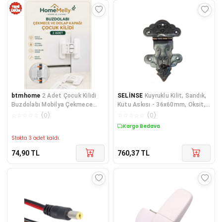
btmhome
2 Adet Çocuk Kilidi
SELİNSE
Kuyruklu Kilit, Sandık,
Buzdolabı Mobilya Çekmece
Kutu Askısı - 36x60mm, Oksit,
Dolap Kapağı Kilidi Güvenlik
1 Adet
☆
☆
☆
☆
☆
(
0
)
☆
☆
☆
☆
☆
(
0
)
Koruma Kilidi
Kargo Bedava
Stokta 3 adet kaldı.
74,90
TL
760,37
TL