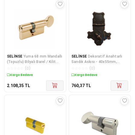
SELİNSE
Yuma 68 mm Mandallı
SELİNSE
Dekoratif Anahtarlı
(Topuzlu) Bilyalı Barel / Kilit
Sandık Askısı - 40x55mm,
Göbeği
Oksit, 1 Adet
☆
☆
☆
☆
☆
(
0
)
☆
☆
☆
☆
☆
(
0
)
Kargo Bedava
Kargo Bedava
2.108,35
TL
760,37
TL