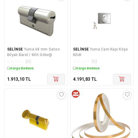
SELİNSE
Yuma 68 mm Saten
SELİNSE
Yuma Cam Kapı Köşe
Bilyalı Barel / Kilit Göbeği
Kilidi
☆
☆
☆
☆
☆
(
0
)
☆
☆
☆
☆
☆
(
0
)
Kargo Bedava
Kargo Bedava
1.913,10
TL
4.191,83
TL