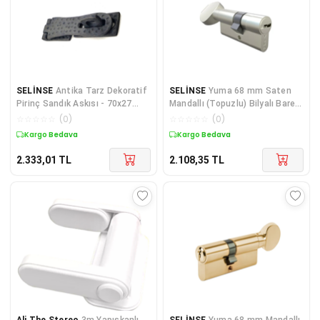
SELİNSE
Antika Tarz Dekoratif
SELİNSE
Yuma 68 mm Saten
Pirinç Sandık Askısı - 70x27
Mandallı (Topuzlu) Bilyalı Barel
mm, Oksit
/ Kilit Göbeği
☆
☆
☆
☆
☆
(
0
)
☆
☆
☆
☆
☆
(
0
)
Kargo Bedava
Kargo Bedava
2.333,01
TL
2.108,35
TL
Ali The Stereo
3m Yapışkanlı
SELİNSE
Yuma 68 mm Mandallı