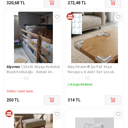
320,68
TL
272,48
TL
Alyones
120x45 Ahşap Korkuluk
Mey İthalat® Şeffaf Köşe
Beşik Korkuluğu - Bebek Ve
Koruyucu 8 Adet Set Çocuk
Çocuk Yatak Koru
Güvenlik Masa
☆
☆
☆
☆
☆
(
0
)
☆
☆
☆
☆
☆
(
0
)
Kargo Bedava
Stokta 1 adet kaldı.
250
TL
314
TL