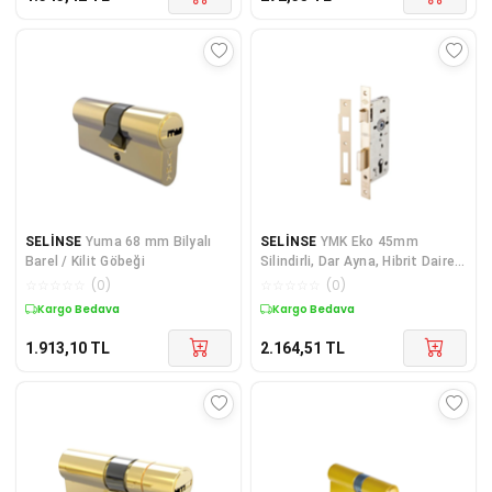
SELİNSE
Yuma 68 mm Bilyalı
SELİNSE
YMK Eko 45mm
Barel / Kilit Göbeği
Silindirli, Dar Ayna, Hibrit Daire
Kilidi
☆
☆
☆
☆
☆
(
0
)
☆
☆
☆
☆
☆
(
0
)
Kargo Bedava
Kargo Bedava
1.913,10
TL
2.164,51
TL