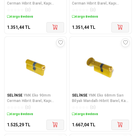
Cerman Hibrit Barel, Kapı
Cerman Hibrit Barel, Kapı
Silindiri
Silindiri
☆
☆
☆
☆
☆
(
0
)
☆
☆
☆
☆
☆
(
0
)
Kargo Bedava
Kargo Bedava
1.351,44
TL
1.351,44
TL
SELİNSE
YMK Eko 90mm
SELİNSE
YMK Eko 68mm Sarı
Cerman Hibrit Barel, Kapı
Bilyalı Mandallı Hibrit Barel, Kapı
Silindiri
Silindiri
☆
☆
☆
☆
☆
(
0
)
☆
☆
☆
☆
☆
(
0
)
Kargo Bedava
Kargo Bedava
1.525,29
TL
1.667,04
TL