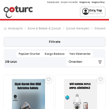
Kampanyalar
Müşteri Hizmetleri
Mağaza Aç
Mağaza Girişi
Giriş Yap
veya üye ol
Anasayfa
Anne & Bebek & Çocuk
Çocuk Gereçleri
Güvenlik
Sonraki ürün sayfası, sayfa
2
Filtrele
Popüler Ürünler
Kargo Bedava
Yeni Eklenenler
218
ürün