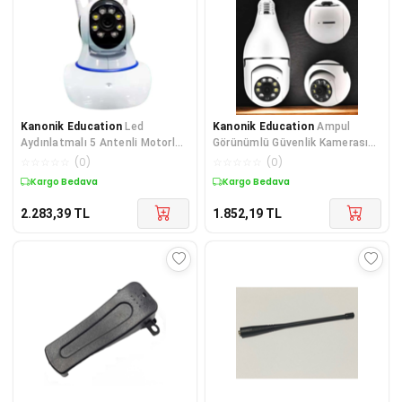
Kanonik Education
Led
Kanonik Education
Ampul
Aydınlatmalı 5 Antenli Motorlu
Görünümlü Güvenlik Kamerası
1080p Wifi Kamera Sensörlü
Duylu Wifi Kamerası Dönebilen
☆
☆
☆
☆
☆
(
0
)
☆
☆
☆
☆
☆
(
0
)
Kargo Bedava
Kargo Bedava
2.283,39
TL
1.852,19
TL