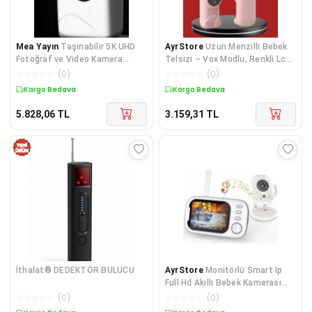
Mea Yayın
Taşınabilir 5K UHD
AyrStore
Uzun Menzilli Bebek
Fotoğraf ve Video Kamera
Telsizi – Vox Modlu, Renkli Lcd
Otofokus WiFi - Lisin
Ekranlı
☆
☆
☆
☆
☆
(
0
)
☆
☆
☆
☆
☆
(
0
)
Kargo Bedava
Kargo Bedava
5.828,06
TL
3.159,31
TL
İthalat® DEDEKTÖR BULUCU
AyrStore
Monitörlü Smart Ip
Full Hd Akıllı Bebek Kamerası
Monitörü Telsiz Güvenlik
☆
☆
☆
☆
☆
(
0
)
☆
☆
☆
☆
☆
(
0
)
Kamerası