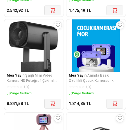
Kargo Bedava
Kargo Bedava
2.542,92
TL
1.475,49
TL
Mea Yayın
Şarjlı Mini Video
Mea Yayın
Anında Baskı
Kamera HD Fotoğraf Çekimli
Özellikli Çocuk Kamerası -
Bilgisayar Bağlantıl
Lisinya
☆
☆
☆
☆
☆
(
0
)
☆
☆
☆
☆
☆
(
0
)
Kargo Bedava
Kargo Bedava
8.841,58
TL
1.814,85
TL