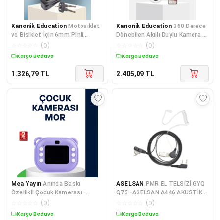
Kanonik Education
Motosiklet
Kanonik Education
360 Derece
ve Bisiklet İçin 6mm Pinli
Dönebilen Akıllı Duylu Kamera –
Alarmlı Disk Kilidi
Ptz, Uzaktan Kontrol, Hareket
☆
☆
☆
☆
☆
(
0
)
☆
☆
☆
☆
☆
(
0
)
Algılama
Kargo Bedava
Kargo Bedava
1.326,79
TL
2.405,09
TL
Mea Yayın
Anında Baskı
ASELSAN
PMR EL TELSİZİ GYQ
Özellikli Çocuk Kamerası -
Q75 -ASELSAN A446 AKUSTİK
Lisinya
KULAKLIK SPİRAL ARKALIKLI /
☆
☆
☆
☆
☆
(
0
)
☆
☆
☆
☆
☆
(
0
)
WLN PMR-446(EL TELSİZ)
Kargo Bedava
Kargo Bedava