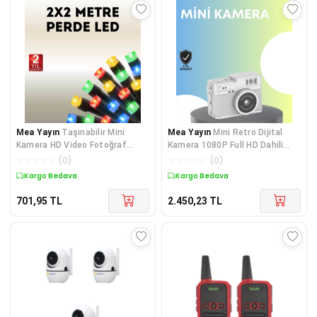
Mea Yayın
Taşınabilir Mini
Mea Yayın
Mini Retro Dijital
Kamera HD Video Fotoğraf
Kamera 1080P Full HD Dahili
Çekimli USB Bağlantılı
128GB Hafızalı - Lisinya
☆
☆
☆
☆
☆
(
0
)
☆
☆
☆
☆
☆
(
0
)
Kargo Bedava
Kargo Bedava
701,95
TL
2.450,23
TL