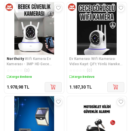
Northcity
Wifi Kamera Ev
Ev Kamerası Wifi Kamerası
Kamerası - 3MP HD Gece
Video Kayıt Çift Yönlü Hareket
Görüşlü Kablosuz Bebek İzleme
Sensörü Bebek
☆
☆
☆
☆
☆
(
0
)
☆
☆
☆
☆
☆
(
0
)
Kargo Bedava
Kargo Bedava
1.978,98
TL
1.187,30
TL