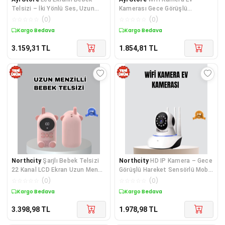
Telsizi – İki Yönlü Ses, Uzun
Kamerası Gece Görüşlü
Menzil, Çocuk Dostu Tasarım
Kablosuz Bebek Izleme
☆
☆
☆
☆
☆
(
0
)
☆
☆
☆
☆
☆
(
0
)
Kamerası
Kargo Bedava
Kargo Bedava
3.159,31
TL
1.854,81
TL
Northcity
Şarjlı Bebek Telsizi
Northcity
HD IP Kamera – Gece
22 Kanal LCD Ekran Uzun Menzil
Görüşlü Hareket Sensörlü Mobil
VOX Modu - 1-3km Kapsama
Takip ve Çift Yönlü Sesli
☆
☆
☆
☆
☆
(
0
)
☆
☆
☆
☆
☆
(
0
)
Güvenlik
Kargo Bedava
Kargo Bedava
3.398,98
TL
1.978,98
TL