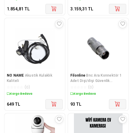
1.854,81
TL
3.159,31
TL
NO NAME
Akustik Kulaklık
Filonline
Bnc Ara Konnektör 1
Kaliteli
Adet Dişi/dişi Güvenlik
Kamerası Bnc Ara Konnektör
☆
☆
☆
☆
☆
(
0
)
☆
☆
☆
☆
☆
(
0
)
Kargo Bedava
Kargo Bedava
649
TL
93
TL