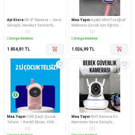
AyrStore
HD IP Kamera – Gece
Mea Yayın
Ayaklı Mini Fotoğraf
Görüşlü, Hareket Sensörlü,
Makinesi Çocuk Için Eğitici
Mobil Takip ve Çift Yönlü Ses
Video Kamera - Lisinya
☆
☆
☆
☆
☆
(
0
)
☆
☆
☆
☆
☆
(
0
)
Kargo Bedava
Kargo Bedava
1.854,81
TL
1.026,99
TL
Mea Yayın
USB Şarjlı Çocuk
Mea Yayın
Wifi Kamera Ev
Telsizi – Renkli Ekran, VOX
Kamerası Gece Görüşlü
Modu, Kompakt Tasarım -
Kablosuz Bebek Izleme
☆
☆
☆
☆
☆
(
0
)
☆
☆
☆
☆
☆
(
0
)
Lisinya
Kamerası - Lisinya