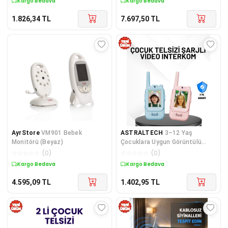
Kargo Bedava
Kargo Bedava
1.826,34
TL
7.697,50
TL
AyrStore
VM901 Bebek
ASTRALTECH
3–12 Yaş
Monitörü (Beyaz)
Çocuklara Uygun Görüntülü
Walkie Talkie Seti
☆
☆
☆
☆
☆
(
0
)
☆
☆
☆
☆
☆
(
0
)
Kargo Bedava
Kargo Bedava
4.595,09
TL
1.402,95
TL