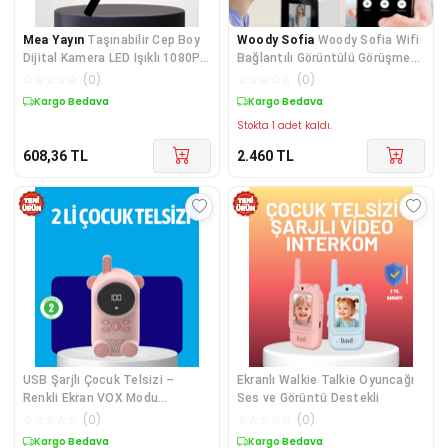
Mea Yayın
Taşınabilir Cep Boy
Woody Sofia
Woody Sofia Wifi
Dijital Kamera LED Işıklı 1080P
Bağlantılı Görüntülü Görüşme
Video Çekim -
Sağlayabilen Ev Ti
☆
☆
☆
☆
☆
(
0
)
☆
☆
☆
☆
☆
(
0
)
Kargo Bedava
Kargo Bedava
Stokta 1 adet kaldı.
608,36
TL
2.460
TL
USB Şarjlı Çocuk Telsizi –
Ekranlı Walkie Talkie Oyuncağı
Renkli Ekran VOX Modu
Ses ve Görüntü Destekli
Kompakt Tasarım
☆
☆
☆
☆
☆
(
0
)
☆
☆
☆
☆
☆
(
0
)
Kargo Bedava
Kargo Bedava