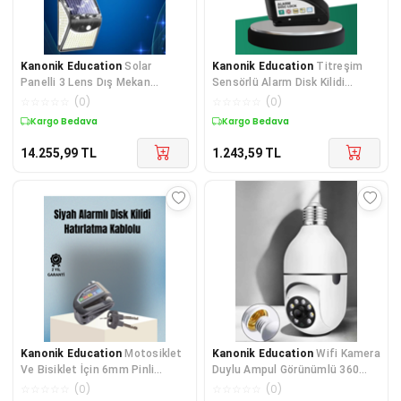
Kanonik Education
Solar
Kanonik Education
Titreşim
Panelli 3 Lens Dış Mekan
Sensörlü Alarm Disk Kilidi
Güvenlik Kamerası Hareket
Motosiklet Scooter Bisiklet
☆
☆
☆
☆
☆
(
0
)
☆
☆
☆
☆
☆
(
0
)
Algılama
Kargo Bedava
Kargo Bedava
14.255,99
TL
1.243,59
TL
Kanonik Education
Motosiklet
Kanonik Education
Wifi Kamera
Ve Bisiklet İçin 6mm Pinli
Duylu Ampul Görünümlü 360
Alarmlı Disk Kilidi
Derece Dönebilen Ev Kamerası
☆
☆
☆
☆
☆
(
0
)
☆
☆
☆
☆
☆
(
0
)