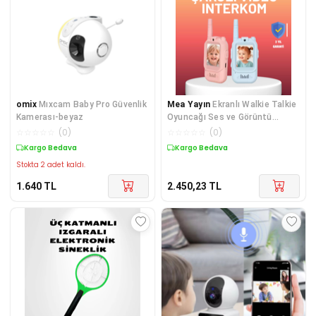
omix
Mıxcam Baby Pro Güvenlik
Mea Yayın
Ekranlı Walkie Talkie
Kamerası-beyaz
Oyuncağı Ses ve Görüntü
Destekli - Lisinya
☆
☆
☆
☆
☆
(
0
)
☆
☆
☆
☆
☆
(
0
)
Kargo Bedava
Kargo Bedava
Stokta 2 adet kaldı.
1.640
TL
2.450,23
TL