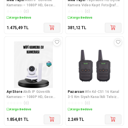
Kamerası – 1080P HD, Gece
Kamera Video Kayıt Fotoğraf
Görüşlü, Hareket Algılamalı -
Çekim USB Bağl
☆
☆
☆
☆
☆
(
0
)
☆
☆
☆
☆
☆
(
0
)
Lisinya
Kargo Bedava
Kargo Bedava
1.475,49
TL
381,12
TL
AyrStore
Akıllı IP Güvenlik
Pazarcan
Wln Kd-C51 16 Kanal
Kamerası – 1080P HD, Gece
3-5 Km Siyah Kasa İkili Telsiz
Görüşlü, Hareket Algılamalı
(Şarj Aleti Dahil)
☆
☆
☆
☆
☆
(
0
)
☆
☆
☆
☆
☆
(
0
)
Kargo Bedava
Kargo Bedava
1.854,81
TL
2.249
TL