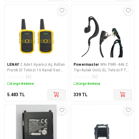
LENAY
2 Adet Ayarsız Aç Kullan
Powermaster
Wln PMR-446 C
Pratik El Telsizi 16 Kanal Sarı
Tipi Kulak Üstü EL Telsizi PTT
Kasa Telsiz Kpf22153
Mikrofonlu Kulaklığı 2 Jacklı
☆
☆
☆
☆
☆
(
0
)
☆
☆
☆
☆
☆
(
0
)
Aselsan A446 Spiral Arkal
Kargo Bedava
Kargo Bedava
5.483
TL
339
TL