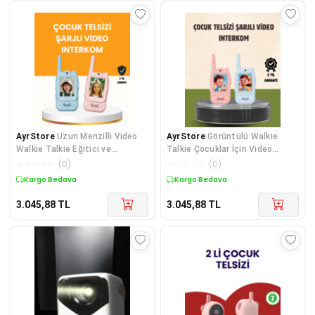
AyrStore
Uzun Menzilli Video
AyrStore
Görüntülü Walkie
Walkie Talkie Eğitici ve
Talkie Çocuklar İçin Video
Eğlenceli Oyuncak
İnterkomlu Oyuncak
☆
☆
☆
☆
☆
(
0
)
☆
☆
☆
☆
☆
(
0
)
Kargo Bedava
Kargo Bedava
3.045,88
TL
3.045,88
TL