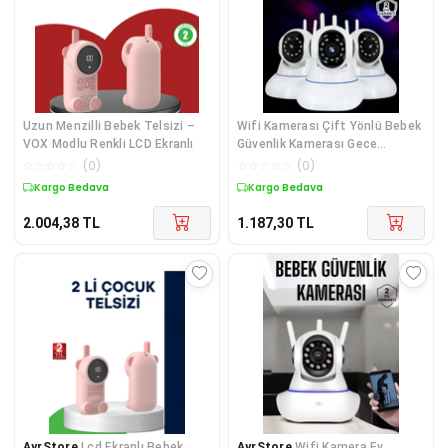
Uzun Menzilli Bebek Telsizi –
Wifi Kamerası Çift Yönlü Bebek
VOX Modlu Renkli LCD Ekranlı
Güvenlik Kamerası Gece
Görüşlü
☆
☆
☆
☆
☆
(
0
)
☆
☆
☆
☆
☆
(
0
)
Kargo Bedava
Kargo Bedava
2.004,38
TL
1.187,30
TL
AyrStore
Lcd Ekranlı Bebek
AyrStore
Wifi Kamera Ev