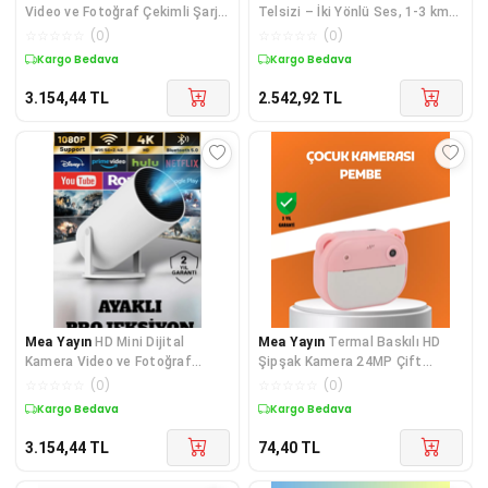
Video ve Fotoğraf Çekimli Şarj
Telsizi – İki Yönlü Ses, 1-3 km
Edilebilir Bataryal
Çekim Mesafesi - Lisinya
☆
☆
☆
☆
☆
(
0
)
☆
☆
☆
☆
☆
(
0
)
Kargo Bedava
Kargo Bedava
3.154,44
TL
2.542,92
TL
Mea Yayın
HD Mini Dijital
Mea Yayın
Termal Baskılı HD
Kamera Video ve Fotoğraf
Şipşak Kamera 24MP Çift
Çekim Özellikli Şarjlı T
Lensli 32GB Hafızalı -
☆
☆
☆
☆
☆
(
0
)
☆
☆
☆
☆
☆
(
0
)
Kargo Bedava
Kargo Bedava
3.154,44
TL
74,40
TL