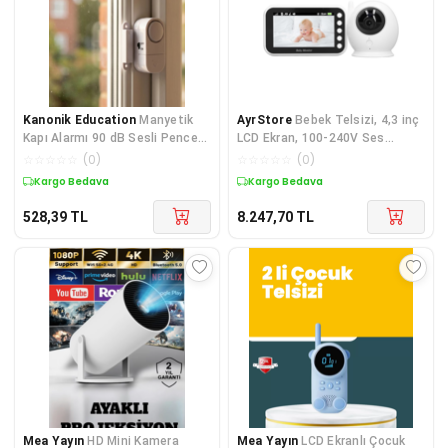
Kanonik Education
Manyetik
AyrStore
Bebek Telsizi, 4,3 inç
Kapı Alarmı 90 dB Sesli Pencere
LCD Ekran, 100-240V Ses
Güvenlik Alarmı Kolay Kurulumlu
kontrolü, Bebek Telsizi Kamera,
☆
☆
☆
☆
☆
(
0
)
☆
☆
☆
☆
☆
(
0
)
Iki yönlü Konuş
Kargo Bedava
Kargo Bedava
528,39
TL
8.247,70
TL
Mea Yayın
HD Mini Kamera
Mea Yayın
LCD Ekranlı Çocuk