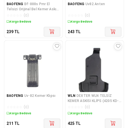
BAOFENG
Bf-888s Pmr El
BAOFENG
Uv82 Anten
Telsizi Orijinal Bel Kemer Askı
Klipsi
☆
☆
☆
☆
☆
(
0
)
☆
☆
☆
☆
☆
(
0
)
Kargo Bedava
Kargo Bedava
239
TL
243
TL
BAOFENG
Uv-82 Kemer Klıpsı
WLN
DEXTER WLN TELSİZ
KEMER ASKISI KLİPS (4205 KD-
C51 TİP KASA İÇİN)
☆
☆
☆
☆
☆
(
0
)
☆
☆
☆
☆
☆
(
0
)
Kargo Bedava
Kargo Bedava
211
TL
425
TL