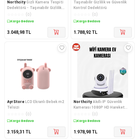
Northcity
Gizli Kamera Tespiti
Taşınabilir Gizlilik ve Güvenlik
Dedektörü - Taşınabilir Gizlilik
Kontrol Dedektörü
ve Güvenlik Kontrol Aracı
☆
☆
☆
☆
☆
(
0
)
☆
☆
☆
☆
☆
(
0
)
Kargo Bedava
Kargo Bedava
3.048,98
TL
1.788,92
TL
AyrStore
LCD Ekranlı Bebek m2
Northcity
Akıllı IP Güvenlik
Telsizi
Kamerası 1080P HD Hareket
Algılamalı Gece Görüşlü
☆
☆
☆
☆
☆
(
0
)
☆
☆
☆
☆
☆
(
0
)
Kargo Bedava
Kargo Bedava
3.159,31
TL
1.978,98
TL