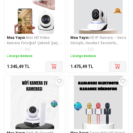
Mea Yayın
Mini HD Video
Mea Yayın
HD IP Kamera – Gece
Kamera Fotoğraf Çekimli Şarj
Görüşlü, Hareket Sensörlü,
Edilebilir Bataryalı G
Mobil Takip ve Çift Yönlü Ses -
☆
☆
☆
☆
☆
(
0
)
☆
☆
☆
☆
☆
(
0
)
Lisinya
Kargo Bedava
Kargo Bedava
1.345,49
TL
1.475,49
TL
Mea Yayın
Akıllı IP Güvenlik
Mea Yayın
Taşınabilir HD Dijital