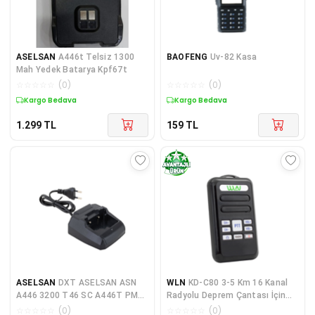
ASELSAN
A446t Telsiz 1300
BAOFENG
Uv-82 Kasa
Mah Yedek Batarya Kpf67t
☆
☆
☆
☆
☆
(
0
)
☆
☆
☆
☆
☆
(
0
)
Kargo Bedava
Kargo Bedava
1.299
TL
159
TL
ASELSAN
DXT ASELSAN ASN
WLN
KD-C80 3-5 Km 16 Kanal
A446 3200 T46 SC A446T PM
Radyolu Deprem Çantası İçin
985 ŞARJ YUVASI
Mini Telsiz
☆
☆
☆
☆
☆
(
0
)
☆
☆
☆
☆
☆
(
0
)