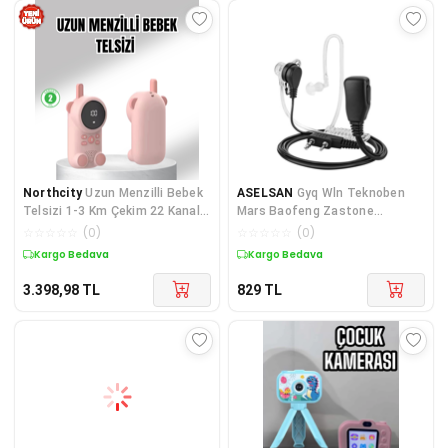
Northcity
Uzun Menzilli Bebek
ASELSAN
Gyq Wln Teknoben
Telsizi 1-3 Km Çekim 22 Kanal
Mars Baofeng Zastone
LCD Ekran VOX Şarjlı
Anytone Uyumlu Akustik
☆
☆
☆
☆
☆
(
0
)
☆
☆
☆
☆
☆
(
0
)
Kulaklık
Kargo Bedava
Kargo Bedava
3.398,98
TL
829
TL