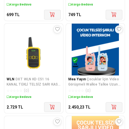
Kargo Bedava
Kargo Bedava
699
TL
749
TL
WLN
DXT WLN KD C51 16
Mea Yayın
Çocuklar İçin Video
KANAL TEKLİ TELSİZ SARI KASA
Görüşmeli Walkie Talkie Uzun
ŞARJ ALETİ DAHİL (3 5 KM)
Mesafe İletişim - Lisinya
☆
☆
☆
☆
☆
(
0
)
☆
☆
☆
☆
☆
(
0
)
Kargo Bedava
Kargo Bedava
2.729
TL
2.450,23
TL