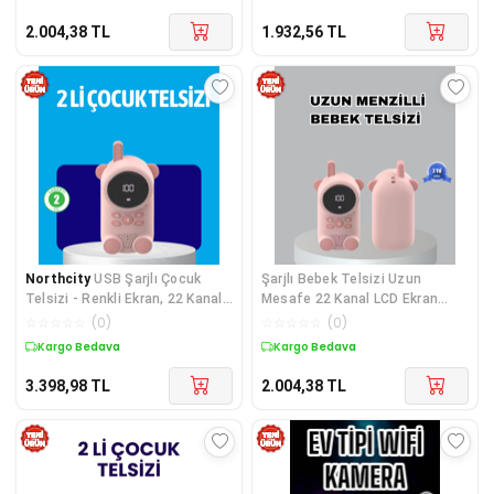
2.004,38
TL
1.932,56
TL
Northcity
USB Şarjlı Çocuk
Şarjlı Bebek Telsizi Uzun
Telsizi - Renkli Ekran, 22 Kanal
Mesafe 22 Kanal LCD Ekran
ve VOX Modu ile Kesintisiz
VOX Modu 400 mAh
☆
☆
☆
☆
☆
(
0
)
☆
☆
☆
☆
☆
(
0
)
İletişim
Kargo Bedava
Kargo Bedava
3.398,98
TL
2.004,38
TL