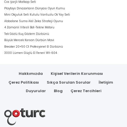
Cvs Şarjli Matkap Seti
Playtoys Dinazorların Dünyası Oyun Kumu
Mini Okçuluk Seti Kutulu Vantuzlu Ok Yay Seti
Abbalone Sumo Akil Zeka Strateji Oyunu
4 Zamanlı Vitesli Bot-Tekne Motoru
Tek Gözlü Kuş Gözlem Dürbünü
Büyük Mercek Korsan Dürbün Mavi
Breaker 20×50 Ct Profesyonel El Dürbünü
3000 Lümen Güçlü El Feneri Wt-604
Hakkımızda
Kişisel Verilerin Korunması
Çerez Politikası
Sıkça Sorulan Sorular
İletişim
Duyurular
Blog
Çerez Tercihleri