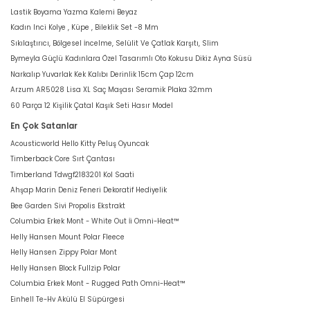
Lastik Boyama Yazma Kalemi Beyaz
Kadın Inci Kolye , Küpe , Bileklik Set -8 Mm
Sıkılaştırıcı, Bölgesel İncelme, Selülit Ve Çatlak Karşıtı, Slim
Bymeyla Güçlü Kadınlara Özel Tasarımlı Oto Kokusu Dikiz Ayna Süsü
Narkalıp Yuvarlak Kek Kalıbı Derinlik 15cm Çap 12cm
Arzum AR5028 Lisa XL Saç Maşası Seramik Plaka 32mm
60 Parça 12 Kişilik Çatal Kaşık Seti Hasır Model
En Çok Satanlar
Acousticworld Hello Kitty Peluş Oyuncak
Timberback Core Sırt Çantası
Timberland Tdwgf2183201 Kol Saati
Ahşap Marin Deniz Feneri Dekoratif Hediyelik
Bee Garden Sivi Propolis Ekstrakt
Columbia Erkek Mont - White Out İi Omni-Heat™
Helly Hansen Mount Polar Fleece
Helly Hansen Zippy Polar Mont
Helly Hansen Block Fullzip Polar
Columbia Erkek Mont - Rugged Path Omni-Heat™
Einhell Te-Hv Akülü El Süpürgesi