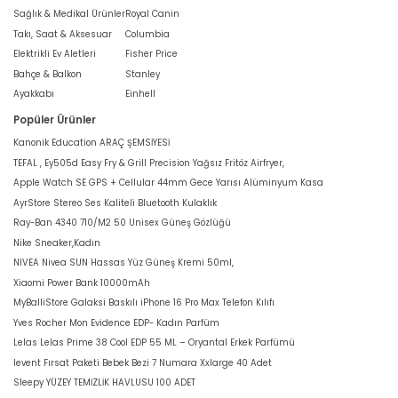
Sağlık & Medikal Ürünler
Royal Canin
Takı, Saat & Aksesuar
Columbia
Elektrikli Ev Aletleri
Fisher Price
Bahçe & Balkon
Stanley
Ayakkabı
Einhell
Popüler Ürünler
Kanonik Education ARAÇ ŞEMSİYESİ
TEFAL , Ey505d Easy Fry & Grill Precision Yağsız Fritöz Airfryer,
Apple Watch SE GPS + Cellular 44mm Gece Yarısı Alüminyum Kasa
AyrStore Stereo Ses Kaliteli Bluetooth Kulaklık
Ray-Ban 4340 710/M2 50 Unisex Güneş Gözlüğü
Nike Sneaker,Kadın
NIVEA Nivea SUN Hassas Yüz Güneş Kremi 50ml,
Xiaomi Power Bank 10000mAh
MyBalliStore Galaksi Baskılı iPhone 16 Pro Max Telefon Kılıfı
Yves Rocher Mon Evidence EDP- Kadın Parfüm
Lelas Lelas Prime 38 Cool EDP 55 ML – Oryantal Erkek Parfümü
levent Fırsat Paketi Bebek Bezi 7 Numara Xxlarge 40 Adet
Sleepy YÜZEY TEMİZLİK HAVLUSU 100 ADET