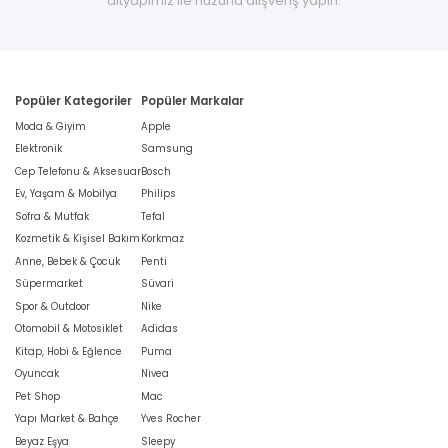
altyapımız ile huzurla alışveriş yapın.
Popüler Kategoriler
Popüler Markalar
Moda & Giyim
Apple
Elektronik
Samsung
Cep Telefonu & Aksesuar
Bosch
Ev, Yaşam & Mobilya
Philips
Sofra & Mutfak
Tefal
Kozmetik & Kişisel Bakım
Korkmaz
Anne, Bebek & Çocuk
Penti
Süpermarket
Süvari
Spor & Outdoor
Nike
Otomobil & Motosiklet
Adidas
Kitap, Hobi & Eğlence
Puma
Oyuncak
Nivea
Pet Shop
Mac
Yapı Market & Bahçe
Yves Rocher
Beyaz Eşya
Sleepy