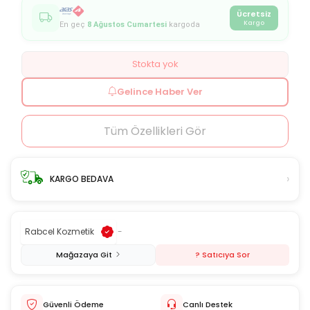
Ücretsiz
Kargo
En geç
8 Ağustos Cumartesi
kargoda
Stokta yok
Gelince Haber Ver
Tüm Özellikleri Gör
›
KARGO BEDAVA
Rabcel Kozmetik
-
Mağazaya Git
? Satıcıya Sor
Güvenli Ödeme
Canlı Destek