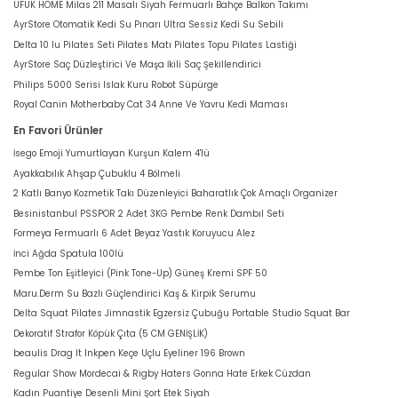
UFUK HOME Milas 211 Masalı Siyah Fermuarlı Bahçe Balkon Takımı
AyrStore Otomatik Kedi Su Pınarı Ultra Sessiz Kedi Su Sebili
Delta 10 lu Pilates Seti Pilates Matı Pilates Topu Pilates Lastiği
AyrStore Saç Düzleştirici Ve Maşa İkili Saç Şekillendirici
Philips 5000 Serisi Islak Kuru Robot Süpürge
Royal Canin Motherbaby Cat 34 Anne Ve Yavru Kedi Maması
En Favori Ürünler
İsego Emoji Yumurtlayan Kurşun Kalem 4'lü
Ayakkabılık Ahşap Çubuklu 4 Bölmeli
2 Katlı Banyo Kozmetik Takı Düzenleyici Baharatlık Çok Amaçlı Organizer
Besinistanbul PSSPOR 2 Adet 3KG Pembe Renk Dambıl Seti
Formeya Fermuarlı 6 Adet Beyaz Yastık Koruyucu Alez
İnci Ağda Spatula 100lü
Pembe Ton Eşitleyici (Pink Tone-Up) Güneş Kremi SPF 50
Maru.Derm Su Bazlı Güçlendirici Kaş & Kirpik Serumu
Delta Squat Pilates Jimnastik Egzersiz Çubuğu Portable Studio Squat Bar
Dekoratif Strafor Köpük Çıta (5 CM GENİŞLİK)
beaulis Drag It Inkpen Keçe Uçlu Eyeliner 196 Brown
Regular Show Mordecai & Rigby Haters Gonna Hate Erkek Cüzdan
Kadın Puantiye Desenli Mini Şort Etek Siyah