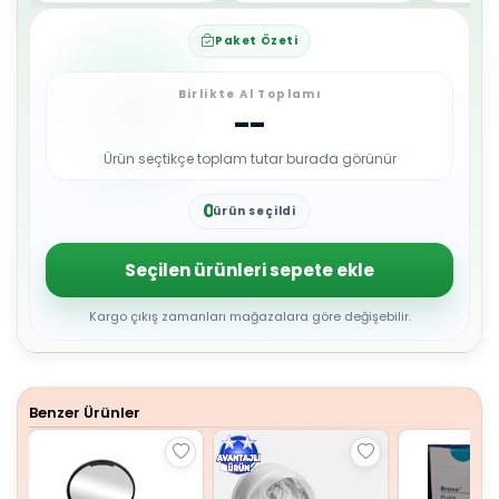
Paket Özeti
Birlikte Al Toplamı
--
Ürün seçtikçe toplam tutar burada görünür
0
ürün seçildi
1
2
3
Seçilen ürünleri sepete ekle
4
5
6
Kargo çıkış zamanları mağazalara göre değişebilir.
7
8
9
Benzer Ürünler