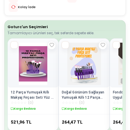
Kolay İade
Goturc'un Seçimleri
Tamamlayıcı ürünleri seç, tek seferde sepete ekle.
12 Parça Yumuşak Kıllı
Doğal Görünüm Sağlayan
Fondöten, 
Makyaj Fırçası Seti Yüz ve
Yumuşak Kıllı 12 Parça
Uygulamal
☆
☆
☆
☆
☆
(
0
)
☆
☆
☆
☆
☆
(
0
)
☆
☆
☆
☆
☆
Göz Makyajına Uygun
Makyaj Fırça Seti Günlük
Parça Mak
Profesyonel Kullanım
ve Profesyonel Kullanıma
Ergonomik
Kargo Bedava
Kargo Bedava
Kargo B
Uygun
521,96
TL
264,47
TL
264,47