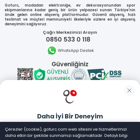
Goturc, modadan elektroniğe, ev dekorasyonundan spor
ekipmanlarına kadar geniş bir ürün yelpazesi sunan Türkiye'nin
önde gelen online alışveriş platformudur. Güvenli alışveriş, hızlı
teslimat ve müşteri memnuniyeti ilkeleriyle sizlere en iyi alışveriş
deneyimini sağlıyoruz.
Çağrı Merkezimizi Arayın
0850 533 0 118
WhatsApp Destek
Güvenliğiniz
Sosyal Medya
Daha İyi Bir Deneyim
Mobil Uygulamalarımız
Goturc mobil uygulamasıyla daha hızlı ve kolay alışveriş
Çerezler (cookie), goturc.com web sitesini ve hizmetlerimizi
yapın
daha etkin bir şekilde sunmamızı sağlamaktadır. Detaylı bilgi