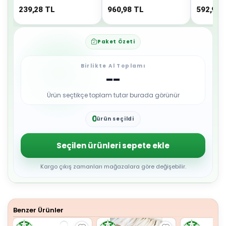
239,28
TL
960,98
TL
592,98
Paket Özeti
Birlikte Al Toplamı
--
Ürün seçtikçe toplam tutar burada görünür
0
ürün seçildi
1
2
3
Seçilen ürünleri sepete ekle
4
5
6
Kargo çıkış zamanları mağazalara göre değişebilir.
7
8
9
Benzer Ürünler