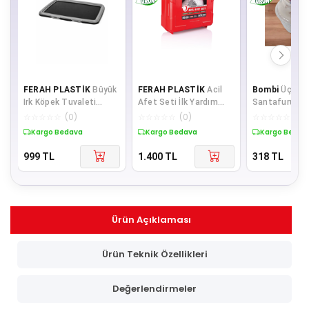
FERAH PLASTİK
Büyük
FERAH PLASTİK
Acil
Bombi
Üçsan
Irk Köpek Tuvaleti
Afet Seti İlk Yardım
Santafuruj Sa
89x59 cm – Ped
Çantası Deprem Seti
Kurutucu Ve 
☆
☆
☆
☆
☆
(
0
)
☆
☆
☆
☆
☆
(
0
)
☆
☆
☆
☆
☆
(
0
)
Tutuculu Kaymaz
Tam Donanımlı Acil
Yeşillik Kurut
Kargo Bedava
Kargo Bedava
Kargo Bedav
Köpek Eği
999
TL
1.400
TL
318
TL
Ürün Açıklaması
Ürün Teknik Özellikleri
Değerlendirmeler