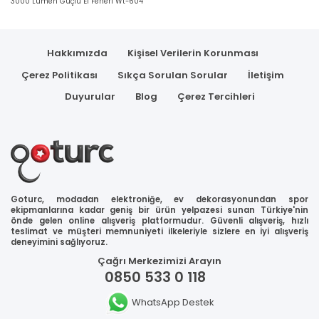
3000 Lümen Güçlü El Feneri Wt-604
Hakkımızda
Kişisel Verilerin Korunması
Çerez Politikası
Sıkça Sorulan Sorular
İletişim
Duyurular
Blog
Çerez Tercihleri
Goturc, modadan elektroniğe, ev dekorasyonundan spor
ekipmanlarına kadar geniş bir ürün yelpazesi sunan Türkiye'nin
önde gelen online alışveriş platformudur. Güvenli alışveriş, hızlı
teslimat ve müşteri memnuniyeti ilkeleriyle sizlere en iyi alışveriş
deneyimini sağlıyoruz.
Çağrı Merkezimizi Arayın
0850 533 0 118
WhatsApp Destek