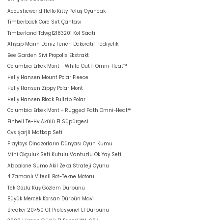
Acousticworld Hello Kitty Peluş Oyuncak
Timberback Core Sırt Çantası
Timberland Tdwgf2183201 Kol Saati
Ahşap Marin Deniz Feneri Dekoratif Hediyelik
Bee Garden Sivi Propolis Ekstrakt
Columbia Erkek Mont - White Out İi Omni-Heat™
Helly Hansen Mount Polar Fleece
Helly Hansen Zippy Polar Mont
Helly Hansen Block Fullzip Polar
Columbia Erkek Mont - Rugged Path Omni-Heat™
Einhell Te-Hv Akülü El Süpürgesi
Cvs Şarjli Matkap Seti
Playtoys Dinazorların Dünyası Oyun Kumu
Mini Okçuluk Seti Kutulu Vantuzlu Ok Yay Seti
Abbalone Sumo Akil Zeka Strateji Oyunu
4 Zamanlı Vitesli Bot-Tekne Motoru
Tek Gözlü Kuş Gözlem Dürbünü
Büyük Mercek Korsan Dürbün Mavi
Breaker 20×50 Ct Profesyonel El Dürbünü