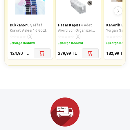
Dükkanönü
Şeffaf
Pazar Kapısı
4 Adet
Kanonik Educ
Kravat Askısı 16 Gözlü
Akordiyon Organizer
Yorgan Sabitle
Kravat Düzenleyici
Çekmece İçi
Adet
☆
☆
☆
☆
☆
(
0
)
☆
☆
☆
☆
☆
(
0
)
☆
☆
☆
☆
☆
(
0
)
Düzenleyici Small
Kargo Bedava
Kargo Bedava
Kargo Bedav
124,90
TL
279,99
TL
182,99
TL