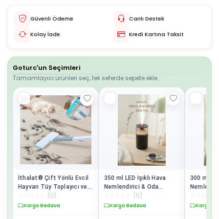
Güvenli Ödeme
Canlı Destek
Kolay İade
Kredi Kartına Taksit
Goturc'un Seçimleri
Tamamlayıcı ürünleri seç, tek seferde sepete ekle.
İthalat® Çift Yönlü Evcil
350 ml LED Işıklı Hava
300 ml LED
Hayvan Tüy Toplayıcı ve
Nemlendirici & Oda
Nemlendir
☆
☆
☆
☆
☆
(
0
)
☆
☆
☆
☆
☆
(
0
)
☆
☆
☆
☆
☆
Yüzey Temizleme Fırçası
Kokusu Difüzörü – Ultra
Kokusu Di
Sessiz Nemlendirme
Kompakt 
Kargo Bedava
Kargo Bedava
Kargo B