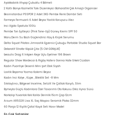
Ayakkabılık Ahşap Çubuklu 4 Bölmeli
2 Katlı Banyo Kozmetik Takı Düzenleyici Baharatlık Çok Amaçlı Organizer
Besinistanbul PSSPOR 2 Adet 3KG Pembe Renk Dambıl Seti
Formeya Fermuarlı 6 Adet Beyaz Yastık Koruyucu Alez
İnci Ağda Spatula 100lü
Pembe Ton Eşitleyici (Pink Tone-Up) Güneş Kremi SPF 50
Maru.Derm Su Bazlı Güçlendirici Kaş & Kirpik Serumu
Delta Squat Pilates Jimnastik Egzersiz Çubuğu Portable Studio Squat Bar
Dekoratif Strafor Köpük Çıta (5 CM GENİŞLİK)
beaulis Drag It Inkpen Keçe Uçlu Eyeliner 196 Brown
Regular Show Mordecai & Rigby Haters Gonna Hate Erkek Cüzdan
Kadın Puantiye Desenli Mini Şort Etek Siyah
Lastik Boyama Yazma Kalemi Beyaz
Kadın Inci Kolye , Küpe , Bileklik Set -8 Mm
Sıkılaştırıcı, Bölgesel İncelme, Selülit Ve Çatlak Karşıtı, Slim
Bymeyla Güçlü Kadınlara Özel Tasarımlı Oto Kokusu Dikiz Ayna Süsü
Narkalıp Yuvarlak Kek Kalıbı Derinlik 15cm Çap 12cm
Arzum AR5028 Lisa XL Saç Maşası Seramik Plaka 32mm
60 Parça 12 Kişilik Çatal Kaşık Seti Hasır Model
En Çok Satanlar