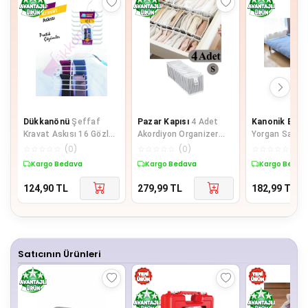
Dükkanönü
Şeffaf
Pazar Kapısı
4 Adet
Kanonik Educ
Kravat Askısı 16 Gözlü
Akordiyon Organizer
Yorgan Sabitle
Kravat Düzenleyici
Çekmece İçi
Adet
☆
☆
☆
☆
☆
(
0
)
☆
☆
☆
☆
☆
(
0
)
☆
☆
☆
☆
☆
(
0
)
Düzenleyici Small
Kargo Bedava
Kargo Bedava
Kargo Bedav
124,90
TL
279,99
TL
182,99
TL
Satıcının Ürünleri