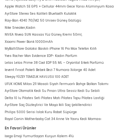
Apple Watch SE GPS + Cellular 44mm Gece Yarısı Alüminyum Kasa
AyrStore Stereo Ses Kaliteli Bluetooth Kulaklık
Ray-Ban 4340 710/M2 50 Unisex Güneş Gözlüğü
Nike Sneaker,Kadın
NIVEA Nivea SUN Hassas Yüz Güneş Kremi 50ml,
Xiaomi Power Bank 10000mAh
MyBalliStore Galaksi Baskılı iPhone 16 Pro Max Telefon Kılıfı
Yves Rocher Mon Evidence EDP- Kadın Parfüm
Lelas Lelas Prime 38 Cool EDP 55 ML – Oryantal Erkek Parfümü
levent Fırsat Paketi Bebek Bezi 7 Numara Xxlarge 40 Adet
Sleepy YÜZEY TEMİZLİK HAVLUSU 100 ADET
UFUK HOME Milas 211 Masalı Siyah Fermuarlı Bahçe Balkon Takımı
AyrStore Otomatik Kedi Su Pınarı Ultra Sessiz Kedi Su Sebili
Delta 10 lu Pilates Seti Pilates Matı Pilates Topu Pilates Lastiği
AyrStore Saç Düzleştirici Ve Maşa İkili Saç Şekillendirici
Philips 5000 Serisi Islak Kuru Robot Süpürge
Royal Canin Motherbaby Cat 34 Anne Ve Yavru Kedi Maması
En Favori Ürünler
İsego Emoji Yumurtlayan Kurşun Kalem 4'lü