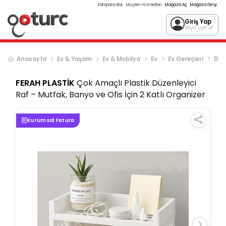
Kampanyalar
Müşteri Hizmetleri
Mağaza Aç
Mağaza Girişi
Giriş Yap
veya üye ol
Anasayfa
Ev & Yaşam
Ev & Mobilya
Ev
Ev Gereçleri
Dep
FERAH PLASTİK
Çok Amaçlı Plastik Düzenleyici
Raf – Mutfak, Banyo ve Ofis İçin 2 Katlı Organizer
Kurumsal Fatura