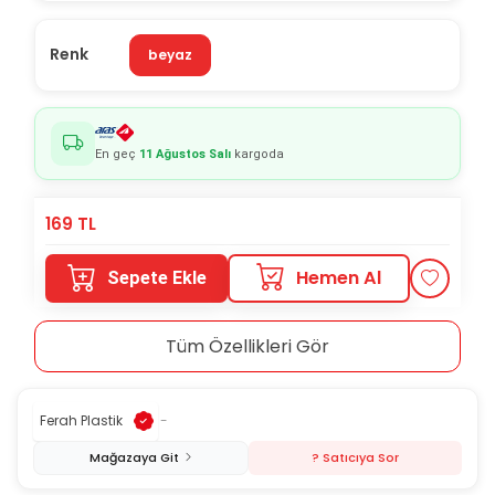
Renk
beyaz
En geç
11 Ağustos Salı
kargoda
169
TL
Hemen Al
Sepete Ekle
Tüm Özellikleri Gör
Ferah Plastik
-
Mağazaya Git
? Satıcıya Sor