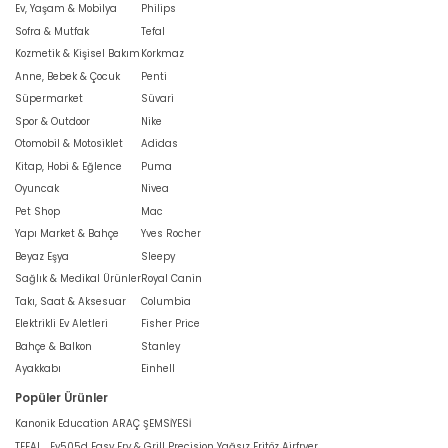
Ev, Yaşam & Mobilya
Philips
Sofra & Mutfak
Tefal
Kozmetik & Kişisel Bakım
Korkmaz
Anne, Bebek & Çocuk
Penti
Süpermarket
Süvari
Spor & Outdoor
Nike
Otomobil & Motosiklet
Adidas
Kitap, Hobi & Eğlence
Puma
Oyuncak
Nivea
Pet Shop
Mac
Yapı Market & Bahçe
Yves Rocher
Beyaz Eşya
Sleepy
Sağlık & Medikal Ürünler
Royal Canin
Takı, Saat & Aksesuar
Columbia
Elektrikli Ev Aletleri
Fisher Price
Bahçe & Balkon
Stanley
Ayakkabı
Einhell
Popüler Ürünler
Kanonik Education ARAÇ ŞEMSİYESİ
TEFAL , Ey505d Easy Fry & Grill Precision Yağsız Fritöz Airfryer,