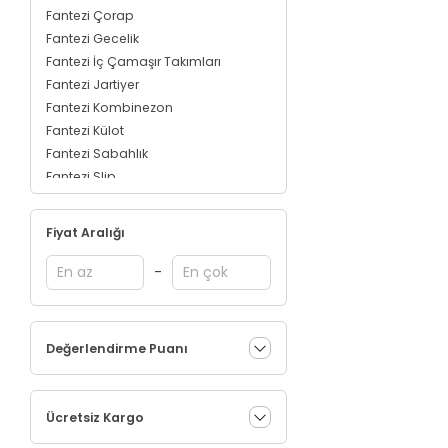
Fantezi Çorap
Fantezi Gecelik
Fantezi İç Çamaşır Takımları
Fantezi Jartiyer
Fantezi Kombinezon
Fantezi Külot
Fantezi Sabahlık
Fantezi Slip
Fantezi String
Fantezi Sütyen
Fiyat Aralığı
-
Değerlendirme Puanı
Ücretsiz Kargo