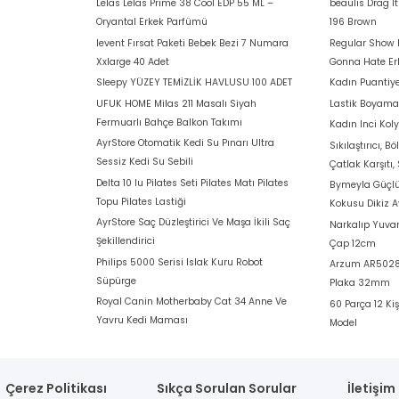
Lelas Lelas Prime 38 Cool EDP 55 ML –
beaulis Drag I
Oryantal Erkek Parfümü
196 Brown
levent Fırsat Paketi Bebek Bezi 7 Numara
Regular Show 
Xxlarge 40 Adet
Gonna Hate E
Sleepy YÜZEY TEMİZLİK HAVLUSU 100 ADET
Kadın Puantiye
UFUK HOME Milas 211 Masalı Siyah
Lastik Boyam
Fermuarlı Bahçe Balkon Takımı
Kadın Inci Koly
AyrStore Otomatik Kedi Su Pınarı Ultra
Sıkılaştırıcı, B
Sessiz Kedi Su Sebili
Çatlak Karşıtı,
Delta 10 lu Pilates Seti Pilates Matı Pilates
Bymeyla Güçlü 
Topu Pilates Lastiği
Kokusu Dikiz 
AyrStore Saç Düzleştirici Ve Maşa İkili Saç
Narkalıp Yuvar
Şekillendirici
Çap 12cm
Philips 5000 Serisi Islak Kuru Robot
Arzum AR5028 
Süpürge
Plaka 32mm
Royal Canin Motherbaby Cat 34 Anne Ve
60 Parça 12 Kiş
Yavru Kedi Maması
Model
Çerez Politikası
Sıkça Sorulan Sorular
İletişim