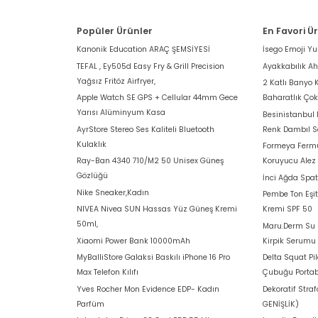
Popüler Ürünler
En Favori Ü
Kanonik Education ARAÇ ŞEMSİYESİ
İsego Emoji Y
TEFAL , Ey505d Easy Fry & Grill Precision
Ayakkabılık A
Yağsız Fritöz Airfryer,
2 Katlı Banyo 
Apple Watch SE GPS + Cellular 44mm Gece
Baharatlık Ço
Yarısı Alüminyum Kasa
Besinistanbul
AyrStore Stereo Ses Kaliteli Bluetooth
Renk Dambıl S
Kulaklık
Formeya Fermu
Ray-Ban 4340 710/M2 50 Unisex Güneş
Koruyucu Alez
Gözlüğü
İnci Ağda Spat
Nike Sneaker,Kadın
Pembe Ton Eşit
NIVEA Nivea SUN Hassas Yüz Güneş Kremi
Kremi SPF 50
50ml,
Maru.Derm Su B
Xiaomi Power Bank 10000mAh
Kirpik Serumu
MyBalliStore Galaksi Baskılı iPhone 16 Pro
Delta Squat Pi
Max Telefon Kılıfı
Çubuğu Portab
Yves Rocher Mon Evidence EDP- Kadın
Dekoratif Stra
Parfüm
GENİŞLİK)