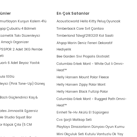
rünler
En Çok Satanlar
umurtlayan Kurşun Kalem 4'lü
Acousticworld Hello Kitty Peluş Oyuncak
hşap Çubuklu 4 Bölmeli
Timberback Core Sırt Çantası
Kozmetik Takı Düzenleyici
Timberland Tdwgf2183201 Kol Saati
k Amaçlı Organizer
Ahşap Marin Deniz Feneri Dekoratif
 PSSPOR 2 Adet 3KG Pembe
Hediyelik
eti
Bee Garden Sivi Propolis Ekstrakt
arlı 6 Adet Beyaz Yastık
Columbia Erkek Mont - White Out İi Omni-
Heat™
ula 100lü
Helly Hansen Mount Polar Fleece
leyici (Pink Tone-Up) Güneş
Helly Hansen Zippy Polar Mont
Helly Hansen Block Fullzip Polar
azlı Güçlendirici Kaş &
Columbia Erkek Mont - Rugged Path Omni-
Heat™
lates Jimnastik Egzersiz
Einhell Te-Hv Akülü El Süpürgesi
le Studio Squat Bar
Cvs Şarjli Matkap Seti
for Köpük Çıta (5 CM
Playtoys Dinazorların Dünyası Oyun Kumu
Mini Okçuluk Seti Kutulu Vantuzlu Ok Yay