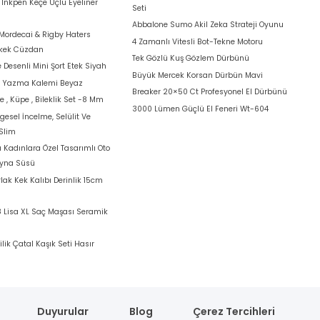
t Inkpen Keçe Uçlu Eyeliner
Seti
Abbalone Sumo Akil Zeka Strateji Oyunu
Mordecai & Rigby Haters
4 Zamanlı Vitesli Bot-Tekne Motoru
rkek Cüzdan
Tek Gözlü Kuş Gözlem Dürbünü
 Desenli Mini Şort Etek Siyah
Büyük Mercek Korsan Dürbün Mavi
a Yazma Kalemi Beyaz
Breaker 20×50 Ct Profesyonel El Dürbünü
e , Küpe , Bileklik Set -8 Mm
3000 Lümen Güçlü El Feneri Wt-604
ölgesel İncelme, Selülit Ve
 Slim
Kadınlara Özel Tasarımlı Oto
Ayna Süsü
lak Kek Kalıbı Derinlik 15cm
Lisa XL Saç Maşası Seramik
ilik Çatal Kaşık Seti Hasır
Duyurular
Blog
Çerez Tercihleri