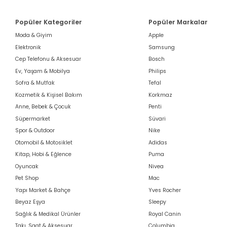
Popüler Kategoriler
Popüler Markalar
Moda & Giyim
Apple
Elektronik
Samsung
Cep Telefonu & Aksesuar
Bosch
Ev, Yaşam & Mobilya
Philips
Sofra & Mutfak
Tefal
Kozmetik & Kişisel Bakım
Korkmaz
Anne, Bebek & Çocuk
Penti
Süpermarket
Süvari
Spor & Outdoor
Nike
Otomobil & Motosiklet
Adidas
Kitap, Hobi & Eğlence
Puma
Oyuncak
Nivea
Pet Shop
Mac
Yapı Market & Bahçe
Yves Rocher
Beyaz Eşya
Sleepy
Sağlık & Medikal Ürünler
Royal Canin
Takı, Saat & Aksesuar
Columbia