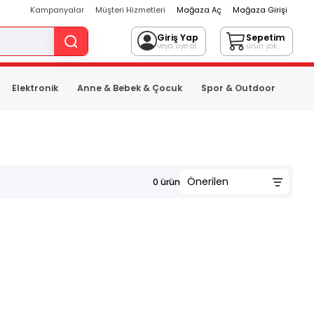
Kampanyalar
Müşteri Hizmetleri
Mağaza Aç
Mağaza Girişi
Giriş Yap
Sepetim
veya üye ol
ürün yok
Elektronik
Anne & Bebek & Çocuk
Spor & Outdoor
0
ürün