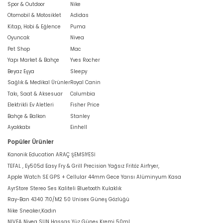
Spor & Outdoor
Nike
Otomobil & Motosiklet
Adidas
Kitap, Hobi & Eğlence
Puma
Oyuncak
Nivea
Pet Shop
Mac
Yapı Market & Bahçe
Yves Rocher
Beyaz Eşya
Sleepy
Sağlık & Medikal Ürünler
Royal Canin
Takı, Saat & Aksesuar
Columbia
Elektrikli Ev Aletleri
Fisher Price
Bahçe & Balkon
Stanley
Ayakkabı
Einhell
Popüler Ürünler
Kanonik Education ARAÇ ŞEMSİYESİ
TEFAL , Ey505d Easy Fry & Grill Precision Yağsız Fritöz Airfryer,
Apple Watch SE GPS + Cellular 44mm Gece Yarısı Alüminyum Kasa
AyrStore Stereo Ses Kaliteli Bluetooth Kulaklık
Ray-Ban 4340 710/M2 50 Unisex Güneş Gözlüğü
Nike Sneaker,Kadın
NIVEA Nivea SUN Hassas Yüz Güneş Kremi 50ml,