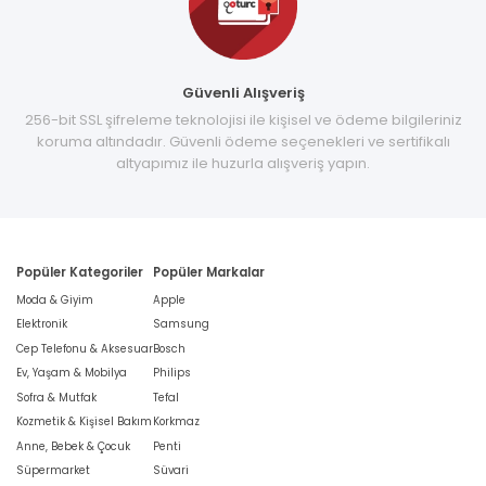
Güvenli Alışveriş
256-bit SSL şifreleme teknolojisi ile kişisel ve ödeme bilgileriniz
koruma altındadır. Güvenli ödeme seçenekleri ve sertifikalı
altyapımız ile huzurla alışveriş yapın.
Popüler Kategoriler
Popüler Markalar
Moda & Giyim
Apple
Elektronik
Samsung
Cep Telefonu & Aksesuar
Bosch
Ev, Yaşam & Mobilya
Philips
Sofra & Mutfak
Tefal
Kozmetik & Kişisel Bakım
Korkmaz
Anne, Bebek & Çocuk
Penti
Süpermarket
Süvari