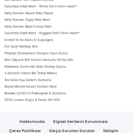
Columbia Erkek Mont - White Out İi Omni-Heat™
Helly Hansen Mount Polar Fleece
Helly Hansen Zippy Polar Mont
Helly Hansen Block Fullzip Polar
Columbia Erkek Mont - Rugged Path Omni-Heat™
Einhell Te-Hv Akülü El Süpürgesi
Cvs Şarjli Matkap Seti
Playtoys Dinazorların Dünyası Oyun Kumu
Mini Okçuluk Seti Kutulu Vantuzlu Ok Yay Seti
Abbalone Sumo Akil Zeka Strateji Oyunu
4 Zamanlı Vitesli Bot-Tekne Motoru
Tek Gözlü Kuş Gözlem Dürbünü
Büyük Mercek Korsan Dürbün Mavi
Breaker 20×50 Ct Profesyonel El Dürbünü
3000 Lümen Güçlü El Feneri Wt-604
Hakkımızda
Kişisel Verilerin Korunması
Çerez Politikası
Sıkça Sorulan Sorular
İletişim