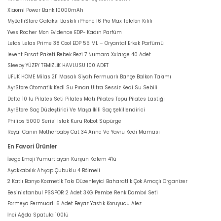
Xiaomi Power Bank 10000mAh
MyBalliStore Galaksi Baskılı iPhone 16 Pro Max Telefon Kılıfı
Yves Rocher Mon Evidence EDP- Kadın Parfüm
Lelas Lelas Prime 38 Cool EDP 55 ML – Oryantal Erkek Parfümü
levent Fırsat Paketi Bebek Bezi 7 Numara Xxlarge 40 Adet
Sleepy YÜZEY TEMİZLİK HAVLUSU 100 ADET
UFUK HOME Milas 211 Masalı Siyah Fermuarlı Bahçe Balkon Takımı
AyrStore Otomatik Kedi Su Pınarı Ultra Sessiz Kedi Su Sebili
Delta 10 lu Pilates Seti Pilates Matı Pilates Topu Pilates Lastiği
AyrStore Saç Düzleştirici Ve Maşa İkili Saç Şekillendirici
Philips 5000 Serisi Islak Kuru Robot Süpürge
Royal Canin Motherbaby Cat 34 Anne Ve Yavru Kedi Maması
En Favori Ürünler
İsego Emoji Yumurtlayan Kurşun Kalem 4'lü
Ayakkabılık Ahşap Çubuklu 4 Bölmeli
2 Katlı Banyo Kozmetik Takı Düzenleyici Baharatlık Çok Amaçlı Organizer
Besinistanbul PSSPOR 2 Adet 3KG Pembe Renk Dambıl Seti
Formeya Fermuarlı 6 Adet Beyaz Yastık Koruyucu Alez
İnci Ağda Spatula 100lü