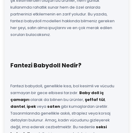
şık kesimlerden oluşan bu ürünler, hem günlük
kullanımda rahatlık sunar hem de özel anlarda
partnerinizi etkilemenin en zarif yoludur. Bu yazıda,
fantezi babydoll modelleri hakkında bilmeniz gereken
her şeyi, satın alma ipuçlarını ve en çok merak edilen
soruları bulacaksınız.
Fantezi Babydoll Nedir?
Fantezi babydoll, genellikle kısa, bol kesimli ve vücudu
sarmayan bir gece elbisesi tarzıdır.
Baby doll iç
çamaşırı
olarak da bilinen bu ürünler,
şeffaf tül
,
dantel
,
ipek
veya
saten
gibi kumaşlardan üretilir.
Tasarımlarında genellikle askılı, straplez veya korsaj
detayları bulunur. Amaç, kadın vücudunu gizleyerek
değil, ima ederek cezbetmektir. Bu nedenle
seksi