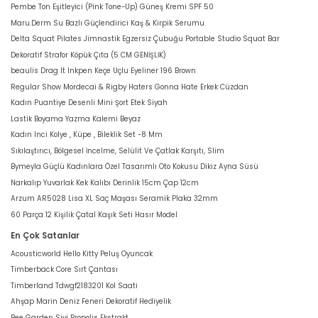
Pembe Ton Eşitleyici (Pink Tone-Up) Güneş Kremi SPF 50
Maru.Derm Su Bazlı Güçlendirici Kaş & Kirpik Serumu
Delta Squat Pilates Jimnastik Egzersiz Çubuğu Portable Studio Squat Bar
Dekoratif Strafor Köpük Çıta (5 CM GENİŞLİK)
beaulis Drag It Inkpen Keçe Uçlu Eyeliner 196 Brown
Regular Show Mordecai & Rigby Haters Gonna Hate Erkek Cüzdan
Kadın Puantiye Desenli Mini Şort Etek Siyah
Lastik Boyama Yazma Kalemi Beyaz
Kadın Inci Kolye , Küpe , Bileklik Set -8 Mm
Sıkılaştırıcı, Bölgesel İncelme, Selülit Ve Çatlak Karşıtı, Slim
Bymeyla Güçlü Kadınlara Özel Tasarımlı Oto Kokusu Dikiz Ayna Süsü
Narkalıp Yuvarlak Kek Kalıbı Derinlik 15cm Çap 12cm
Arzum AR5028 Lisa XL Saç Maşası Seramik Plaka 32mm
60 Parça 12 Kişilik Çatal Kaşık Seti Hasır Model
En Çok Satanlar
Acousticworld Hello Kitty Peluş Oyuncak
Timberback Core Sırt Çantası
Timberland Tdwgf2183201 Kol Saati
Ahşap Marin Deniz Feneri Dekoratif Hediyelik
Bee Garden Sivi Propolis Ekstrakt