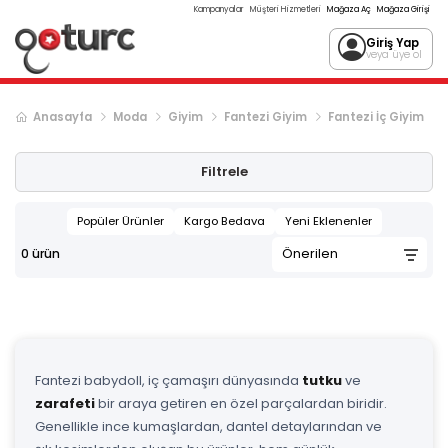
Kampanyalar
Müşteri Hizmetleri
Mağaza Aç
Mağaza Girişi
Giriş Yap
veya üye ol
Anasayfa
Moda
Giyim
Fantezi Giyim
Fantezi İç Giyim
Filtrele
Popüler Ürünler
Kargo Bedava
Yeni Eklenenler
0
ürün
Fantezi babydoll, iç çamaşırı dünyasında
tutku
ve
zarafeti
bir araya getiren en özel parçalardan biridir.
Genellikle ince kumaşlardan, dantel detaylarından ve