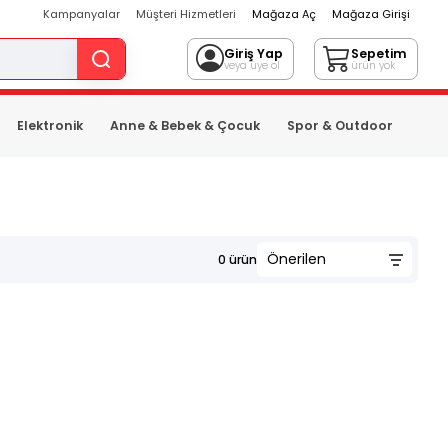
Kampanyalar
Müşteri Hizmetleri
Mağaza Aç
Mağaza Girişi
Giriş Yap
Sepetim
veya üye ol
ürün yok
Elektronik
Anne & Bebek & Çocuk
Spor & Outdoor
0
ürün