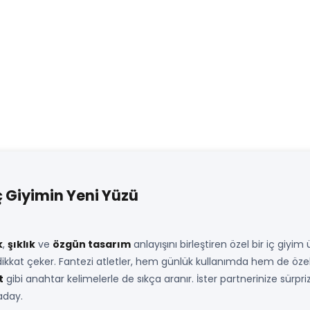
İç Giyimin Yeni Yüzü
k
,
şıklık
ve
özgün tasarım
anlayışını birleştiren özel bir iç giyim 
dikkat çeker. Fantezi atletler, hem günlük kullanımda hem de özel
t
gibi anahtar kelimelerle de sıkça aranır. İster partnerinize sürpri
aday.