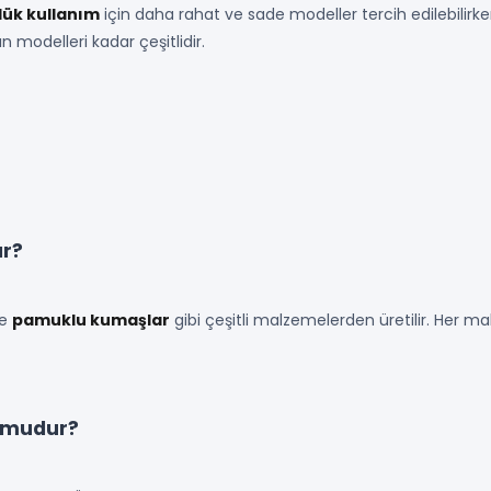
ük kullanım
için daha rahat ve sade modeller tercih edilebilirk
 modelleri kadar çeşitlidir.
ır?
e
pamuklu kumaşlar
gibi çeşitli malzemelerden üretilir. Her m
n mudur?