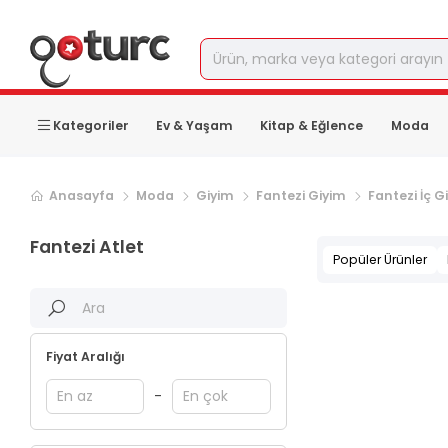
Kategoriler
Ev & Yaşam
Kitap & Eğlence
Moda
Anasayfa
Moda
Giyim
Fantezi Giyim
Fantezi İç G
Fantezi Atlet
Popüler Ürünler
Fiyat Aralığı
-