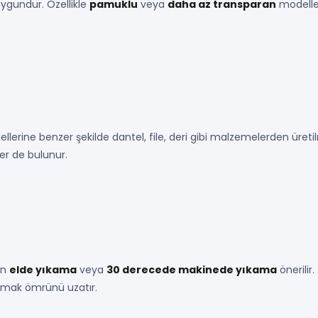
uygundur. Özellikle
pamuklu
veya
daha az transparan
modeller
llerine benzer şekilde dantel, file, deri gibi malzemelerden üretil
er de bulunur.
in
elde yıkama
veya
30 derecede makinede yıkama
önerilir
anmak ömrünü uzatır.