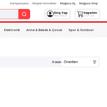
Kampanyalar
Müşteri Hizmetleri
Mağaza Aç
Mağaza Girişi
Giriş Yap
Sepetim
veya üye ol
ürün yok
Elektronik
Anne & Bebek & Çocuk
Spor & Outdoor
0
ürün