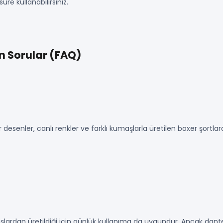
üre kullanabilirsiniz.
n Sorular (FAQ)
ur desenler, canlı renkler ve farklı kumaşlarla üretilen boxer şortla
lardan üretildiği için günlük kullanıma da uygundur. Ancak dant