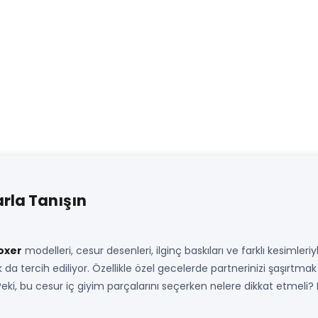
arla Tanışın
oxer
modelleri, cesur desenleri, ilginç baskıları ve farklı kesimleriy
k da tercih ediliyor. Özellikle özel gecelerde partnerinizi şaşırtma
 Peki, bu cesur iç giyim parçalarını seçerken nelere dikkat etmeli? 