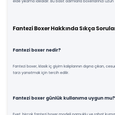
elde yıkama idealdir. Bu basit adımlarla boxerlarınızı uzun s
Fantezi Boxer Hakkında Sıkça Sorula
Fantezi boxer nedir?
Fantezi boxer, klasik iç giyim kalıplarının dışına çıkan, ces
tarzı yansıtmak için tercih edilir.
Fantezi boxer günlük kullanıma uygun mu?
Evet, birçok fantezi boxer modeli pamuklu ve rahat kumaş