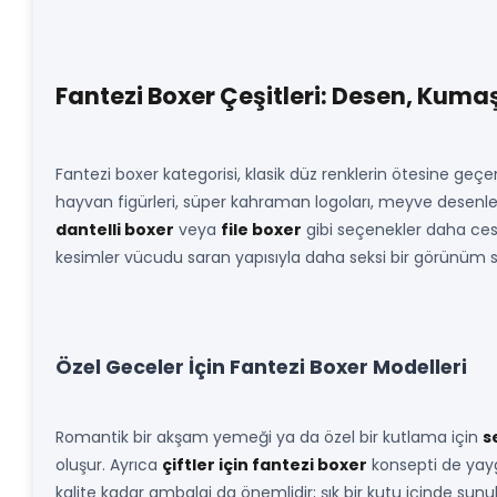
Fantezi Boxer Çeşitleri: Desen, Kuma
Fantezi boxer kategorisi, klasik düz renklerin ötesine geçe
hayvan figürleri, süper kahraman logoları, meyve desenle
dantelli boxer
veya
file boxer
gibi seçenekler daha cesur
kesimler vücudu saran yapısıyla daha seksi bir görünüm su
Özel Geceler İçin Fantezi Boxer Modelleri
Romantik bir akşam yemeği ya da özel bir kutlama için
s
oluşur. Ayrıca
çiftler için fantezi boxer
konsepti de yaygı
kalite kadar ambalaj da önemlidir; şık bir kutu içinde sunu