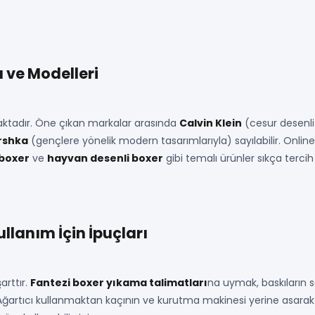
 ve Modelleri
ktadır. Öne çıkan markalar arasında
Calvin Klein
(cesur desenli
rshka
(gençlere yönelik modern tasarımlarıyla) sayılabilir. Online 
 boxer
ve
hayvan desenli boxer
gibi temalı ürünler sıkça tercih
llanım İçin İpuçları
arttır.
Fantezi boxer yıkama talimatları
na uymak, baskıların 
 Ağartıcı kullanmaktan kaçının ve kurutma makinesi yerine asarak 