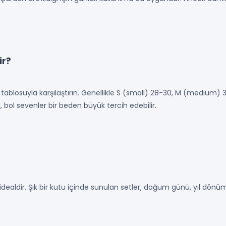
ir?
ablosuyla karşılaştırın. Genellikle S (small) 28-30, M (medium) 
ük, bol sevenler bir beden büyük tercih edebilir.
n idealdir. Şık bir kutu içinde sunulan setler, doğum günü, yıl dönü