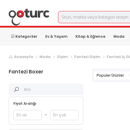
Kategoriler
Ev & Yaşam
Kitap & Eğlence
Moda
Anasayfa
Moda
Giyim
Fantezi Giyim
Fantezi İç G
Fantezi Boxer
Popüler Ürünler
Fiyat Aralığı
-