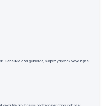
rdır. Genellikle özel günlerde, sürpriz yapmak veya kişisel
el veya file gibi hassas malzemeler daha çok özel