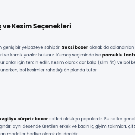
ş ve Kesim Seçenekleri
n geniş bir yelpazeye sahiptir.
Seksi boxer
olarak da adlandırılan
ri ve komik yazılar bulunur. Kumaş seçiminde ise
pamuklu fante
 anlar için tercih edilir. Kesim olarak dar kalıp (slim fit) ve bol k
narken, bol kesimler rahatlığı ön planda tutar.
evgiliye sürpriz boxer
setleri oldukça popülerdir. Bu setler gene
ndır; aynı desende üretilen erkek ve kadın iç giyim takımları, çiftle
lan modeller hediye olarak da idealdir.