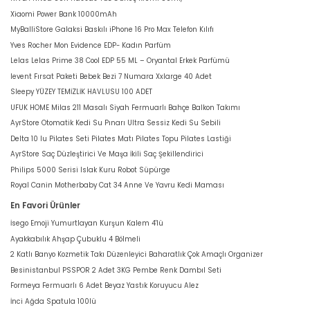
Xiaomi Power Bank 10000mAh
MyBalliStore Galaksi Baskılı iPhone 16 Pro Max Telefon Kılıfı
Yves Rocher Mon Evidence EDP- Kadın Parfüm
Lelas Lelas Prime 38 Cool EDP 55 ML – Oryantal Erkek Parfümü
levent Fırsat Paketi Bebek Bezi 7 Numara Xxlarge 40 Adet
Sleepy YÜZEY TEMİZLİK HAVLUSU 100 ADET
UFUK HOME Milas 211 Masalı Siyah Fermuarlı Bahçe Balkon Takımı
AyrStore Otomatik Kedi Su Pınarı Ultra Sessiz Kedi Su Sebili
Delta 10 lu Pilates Seti Pilates Matı Pilates Topu Pilates Lastiği
AyrStore Saç Düzleştirici Ve Maşa İkili Saç Şekillendirici
Philips 5000 Serisi Islak Kuru Robot Süpürge
Royal Canin Motherbaby Cat 34 Anne Ve Yavru Kedi Maması
En Favori Ürünler
İsego Emoji Yumurtlayan Kurşun Kalem 4'lü
Ayakkabılık Ahşap Çubuklu 4 Bölmeli
2 Katlı Banyo Kozmetik Takı Düzenleyici Baharatlık Çok Amaçlı Organizer
Besinistanbul PSSPOR 2 Adet 3KG Pembe Renk Dambıl Seti
Formeya Fermuarlı 6 Adet Beyaz Yastık Koruyucu Alez
İnci Ağda Spatula 100lü