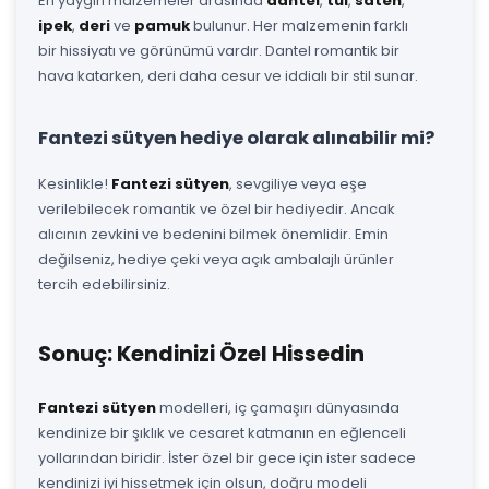
En yaygın malzemeler arasında
dantel
,
tül
,
saten
,
ipek
,
deri
ve
pamuk
bulunur. Her malzemenin farklı
bir hissiyatı ve görünümü vardır. Dantel romantik bir
hava katarken, deri daha cesur ve iddialı bir stil sunar.
Fantezi sütyen hediye olarak alınabilir mi?
Kesinlikle!
Fantezi sütyen
, sevgiliye veya eşe
verilebilecek romantik ve özel bir hediyedir. Ancak
alıcının zevkini ve bedenini bilmek önemlidir. Emin
değilseniz, hediye çeki veya açık ambalajlı ürünler
tercih edebilirsiniz.
Sonuç: Kendinizi Özel Hissedin
Fantezi sütyen
modelleri, iç çamaşırı dünyasında
kendinize bir şıklık ve cesaret katmanın en eğlenceli
yollarından biridir. İster özel bir gece için ister sadece
kendinizi iyi hissetmek için olsun, doğru modeli