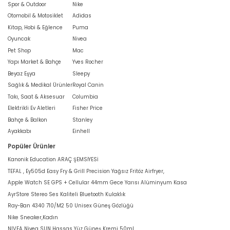
Spor & Outdoor
Nike
Otomobil & Motosiklet
Adidas
Kitap, Hobi & Eğlence
Puma
Oyuncak
Nivea
Pet Shop
Mac
Yapı Market & Bahçe
Yves Rocher
Beyaz Eşya
Sleepy
Sağlık & Medikal Ürünler
Royal Canin
Takı, Saat & Aksesuar
Columbia
Elektrikli Ev Aletleri
Fisher Price
Bahçe & Balkon
Stanley
Ayakkabı
Einhell
Popüler Ürünler
Kanonik Education ARAÇ ŞEMSİYESİ
TEFAL , Ey505d Easy Fry & Grill Precision Yağsız Fritöz Airfryer,
Apple Watch SE GPS + Cellular 44mm Gece Yarısı Alüminyum Kasa
AyrStore Stereo Ses Kaliteli Bluetooth Kulaklık
Ray-Ban 4340 710/M2 50 Unisex Güneş Gözlüğü
Nike Sneaker,Kadın
NIVEA Nivea SUN Hassas Yüz Güneş Kremi 50ml,