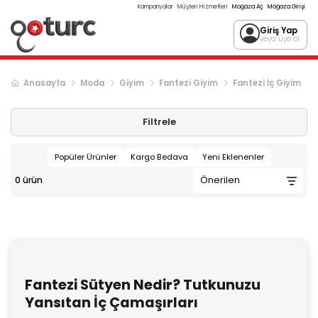
Kampanyalar
Müşteri Hizmetleri
Mağaza Aç
Mağaza Girişi
Giriş Yap
veya üye ol
Anasayfa
Moda
Giyim
Fantezi Giyim
Fantezi İç Giyim
Filtrele
Popüler Ürünler
Kargo Bedava
Yeni Eklenenler
0
ürün
Fantezi Sütyen Nedir? Tutkunuzu
Yansıtan İç Çamaşırları