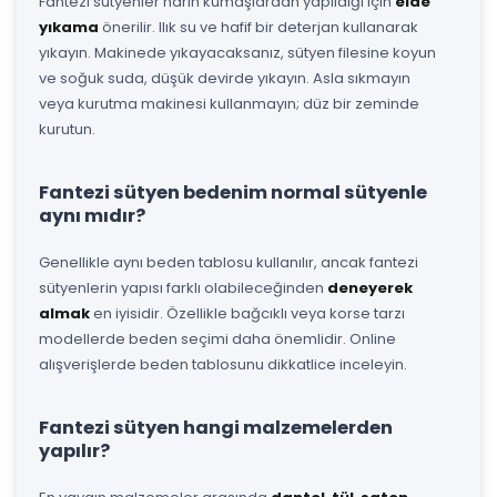
Fantezi sütyenler narin kumaşlardan yapıldığı için
elde
yıkama
önerilir. Ilık su ve hafif bir deterjan kullanarak
yıkayın. Makinede yıkayacaksanız, sütyen filesine koyun
ve soğuk suda, düşük devirde yıkayın. Asla sıkmayın
veya kurutma makinesi kullanmayın; düz bir zeminde
kurutun.
Fantezi sütyen bedenim normal sütyenle
aynı mıdır?
Genellikle aynı beden tablosu kullanılır, ancak fantezi
sütyenlerin yapısı farklı olabileceğinden
deneyerek
almak
en iyisidir. Özellikle bağcıklı veya korse tarzı
modellerde beden seçimi daha önemlidir. Online
alışverişlerde beden tablosunu dikkatlice inceleyin.
Fantezi sütyen hangi malzemelerden
yapılır?