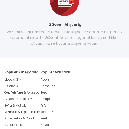
Güvenli Alışveriş
256-bit SSL şifreleme teknolojisi ile kişisel ve ödeme bilgileriniz
koruma altındadır. Güvenli ödeme seçenekleri ve sertifikalı
altyapımız ile huzurla alışveriş yapın.
Popüler Kategoriler
Popüler Markalar
Moda & Giyim
Apple
Elektronik
Samsung
Cep Telefonu & Aksesuar
Bosch
Ev, Yaşam & Mobilya
Philips
Sofra & Mutfak
Tefal
Kozmetik & Kişisel Bakım
Korkmaz
Anne, Bebek & Çocuk
Penti
Süpermarket
Süvari