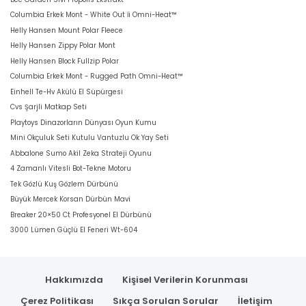
Columbia Erkek Mont - White Out İi Omni-Heat™
Helly Hansen Mount Polar Fleece
Helly Hansen Zippy Polar Mont
Helly Hansen Block Fullzip Polar
Columbia Erkek Mont - Rugged Path Omni-Heat™
Einhell Te-Hv Akülü El Süpürgesi
Cvs Şarjli Matkap Seti
Playtoys Dinazorların Dünyası Oyun Kumu
Mini Okçuluk Seti Kutulu Vantuzlu Ok Yay Seti
Abbalone Sumo Akil Zeka Strateji Oyunu
4 Zamanlı Vitesli Bot-Tekne Motoru
Tek Gözlü Kuş Gözlem Dürbünü
Büyük Mercek Korsan Dürbün Mavi
Breaker 20×50 Ct Profesyonel El Dürbünü
3000 Lümen Güçlü El Feneri Wt-604
Hakkımızda
Kişisel Verilerin Korunması
Çerez Politikası
Sıkça Sorulan Sorular
İletişim