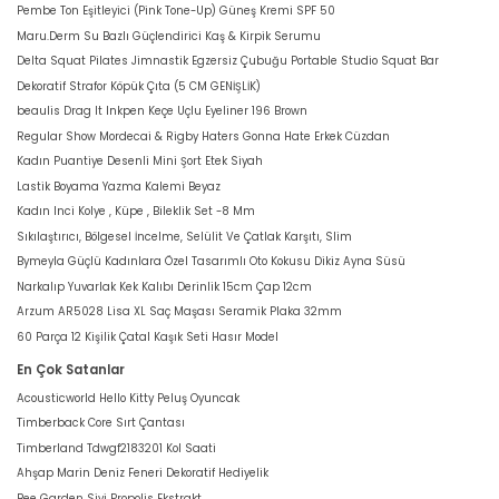
Pembe Ton Eşitleyici (Pink Tone-Up) Güneş Kremi SPF 50
Maru.Derm Su Bazlı Güçlendirici Kaş & Kirpik Serumu
Delta Squat Pilates Jimnastik Egzersiz Çubuğu Portable Studio Squat Bar
Dekoratif Strafor Köpük Çıta (5 CM GENİŞLİK)
beaulis Drag It Inkpen Keçe Uçlu Eyeliner 196 Brown
Regular Show Mordecai & Rigby Haters Gonna Hate Erkek Cüzdan
Kadın Puantiye Desenli Mini Şort Etek Siyah
Lastik Boyama Yazma Kalemi Beyaz
Kadın Inci Kolye , Küpe , Bileklik Set -8 Mm
Sıkılaştırıcı, Bölgesel İncelme, Selülit Ve Çatlak Karşıtı, Slim
Bymeyla Güçlü Kadınlara Özel Tasarımlı Oto Kokusu Dikiz Ayna Süsü
Narkalıp Yuvarlak Kek Kalıbı Derinlik 15cm Çap 12cm
Arzum AR5028 Lisa XL Saç Maşası Seramik Plaka 32mm
60 Parça 12 Kişilik Çatal Kaşık Seti Hasır Model
En Çok Satanlar
Acousticworld Hello Kitty Peluş Oyuncak
Timberback Core Sırt Çantası
Timberland Tdwgf2183201 Kol Saati
Ahşap Marin Deniz Feneri Dekoratif Hediyelik
Bee Garden Sivi Propolis Ekstrakt