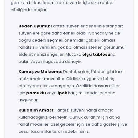
gereken birkaç önemli nokta vardır. İşte size rehber
niteliğinde ipuçları:
Beden Uyumu:
Fantezi sütyenler genellikle standart
sütyenlere göre daha esnek olabilir, ancak yine de
doğru bedeni seçmek önemlidir. Çok sıkı olması
rahatsızlık verirken, çok bol olması istenen görünümü
elde etmenizi engeller. Mutlaka
ölçü tablosu
na
bakın veya mağazada deneyin.
Kumaş ve Malzeme:
Dantel, saten, tül, deri gibi farklı
malzemeler mevcuttur. Cildinize uygun ve tahriş
etmeyecek bir kumaş seçin. Özellikle hassas ciltler
için
pamuklu
veya
ipek
karışımlı modeller daha
uygundur.
Kullanım Amacı:
Fantezi sütyeni hangi amaçla
kullanacağınızı belirleyin. Günlük kullanım için daha
rahat modeller, özel geceler için ise daha gösterişli ve
cesur tasarımlar tercih edebilirsiniz.