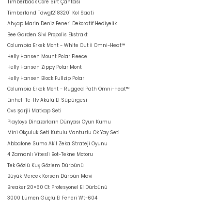
Timberback Core Sırt Çantası
Timberland Tdwgf2183201 Kol Saati
Ahşap Marin Deniz Feneri Dekoratif Hediyelik
Bee Garden Sivi Propolis Ekstrakt
Columbia Erkek Mont - White Out İi Omni-Heat™
Helly Hansen Mount Polar Fleece
Helly Hansen Zippy Polar Mont
Helly Hansen Block Fullzip Polar
Columbia Erkek Mont - Rugged Path Omni-Heat™
Einhell Te-Hv Akülü El Süpürgesi
Cvs Şarjli Matkap Seti
Playtoys Dinazorların Dünyası Oyun Kumu
Mini Okçuluk Seti Kutulu Vantuzlu Ok Yay Seti
Abbalone Sumo Akil Zeka Strateji Oyunu
4 Zamanlı Vitesli Bot-Tekne Motoru
Tek Gözlü Kuş Gözlem Dürbünü
Büyük Mercek Korsan Dürbün Mavi
Breaker 20×50 Ct Profesyonel El Dürbünü
3000 Lümen Güçlü El Feneri Wt-604