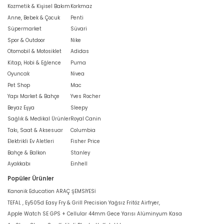
Kozmetik & Kişisel Bakım
Korkmaz
Anne, Bebek & Çocuk
Penti
Süpermarket
Süvari
Spor & Outdoor
Nike
Otomobil & Motosiklet
Adidas
Kitap, Hobi & Eğlence
Puma
Oyuncak
Nivea
Pet Shop
Mac
Yapı Market & Bahçe
Yves Rocher
Beyaz Eşya
Sleepy
Sağlık & Medikal Ürünler
Royal Canin
Takı, Saat & Aksesuar
Columbia
Elektrikli Ev Aletleri
Fisher Price
Bahçe & Balkon
Stanley
Ayakkabı
Einhell
Popüler Ürünler
Kanonik Education ARAÇ ŞEMSİYESİ
TEFAL , Ey505d Easy Fry & Grill Precision Yağsız Fritöz Airfryer,
Apple Watch SE GPS + Cellular 44mm Gece Yarısı Alüminyum Kasa