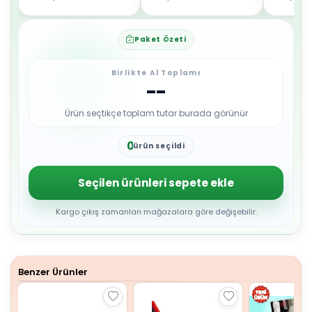
Paket Özeti
Birlikte Al Toplamı
--
Ürün seçtikçe toplam tutar burada görünür
0
ürün seçildi
1
2
3
Seçilen ürünleri sepete ekle
4
5
6
Kargo çıkış zamanları mağazalara göre değişebilir.
7
8
9
Benzer Ürünler