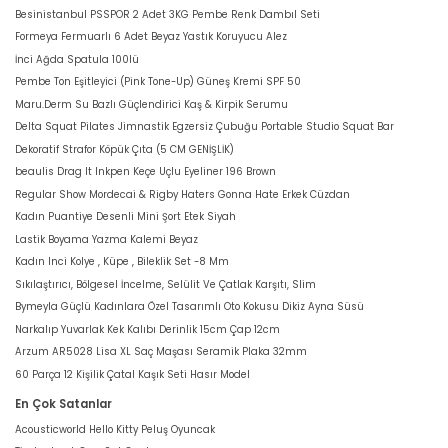
Besinistanbul PSSPOR 2 Adet 3KG Pembe Renk Dambıl Seti
Formeya Fermuarlı 6 Adet Beyaz Yastık Koruyucu Alez
İnci Ağda Spatula 100lü
Pembe Ton Eşitleyici (Pink Tone-Up) Güneş Kremi SPF 50
Maru.Derm Su Bazlı Güçlendirici Kaş & Kirpik Serumu
Delta Squat Pilates Jimnastik Egzersiz Çubuğu Portable Studio Squat Bar
Dekoratif Strafor Köpük Çıta (5 CM GENİŞLİK)
beaulis Drag It Inkpen Keçe Uçlu Eyeliner 196 Brown
Regular Show Mordecai & Rigby Haters Gonna Hate Erkek Cüzdan
Kadın Puantiye Desenli Mini Şort Etek Siyah
Lastik Boyama Yazma Kalemi Beyaz
Kadın Inci Kolye , Küpe , Bileklik Set -8 Mm
Sıkılaştırıcı, Bölgesel İncelme, Selülit Ve Çatlak Karşıtı, Slim
Bymeyla Güçlü Kadınlara Özel Tasarımlı Oto Kokusu Dikiz Ayna Süsü
Narkalıp Yuvarlak Kek Kalıbı Derinlik 15cm Çap 12cm
Arzum AR5028 Lisa XL Saç Maşası Seramik Plaka 32mm
60 Parça 12 Kişilik Çatal Kaşık Seti Hasır Model
En Çok Satanlar
Acousticworld Hello Kitty Peluş Oyuncak