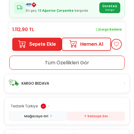
Ücretsiz
Kargo
En geç
12 Ağustos Çarşamba
kargoda
1.112,90
TL
Kargo Bedava
Hemen Al
Sepete Ekle
Tüm Özellikleri Gör
›
KARGO BEDAVA
Tedarik Türkiye
-
Mağazaya Git
? Satıcıya Sor