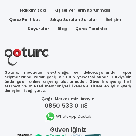
Hakkımızda
Kişisel Verilerin Korunması
Çerez Politikası
Sıkça Sorulan Sorular
İletişim
Duyurular
Blog
Çerez Tercihleri
Goturc, modadan elektroniğe, ev dekorasyonundan spor
ekipmanlarına kadar geniş bir ürün yelpazesi sunan Türkiye'nin
önde gelen online alışveriş platformudur. Güvenli alışveriş, hızlı
teslimat ve müşteri memnuniyeti ilkeleriyle sizlere en iyi alışveriş
deneyimini sağlıyoruz.
Çağrı Merkezimizi Arayın
0850 533 0 118
WhatsApp Destek
Güvenliğiniz