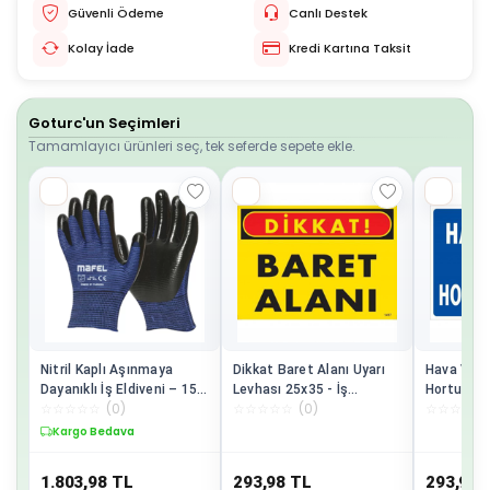
Güvenli Ödeme
Canlı Destek
Kolay İade
Kredi Kartına Taksit
Goturc'un Seçimleri
Tamamlayıcı ürünleri seç, tek seferde sepete ekle.
Nitril Kaplı Aşınmaya
Dikkat Baret Alanı Uyarı
Hava Valf
Dayanıklı İş Eldiveni – 15G
Levhası 25x35 - İş
Hortumu B
☆
☆
☆
☆
☆
(
0
)
☆
☆
☆
☆
☆
(
0
)
☆
☆
☆
☆
☆
Polyester Astarlı, 1/2
Güvenliği Tabela
Levhası 2
Kaplama, 12'li Paket
KOD:1417
Endüstriy
Kargo Bedava
Tabelası 
1.803,98
TL
293,98
TL
293,98