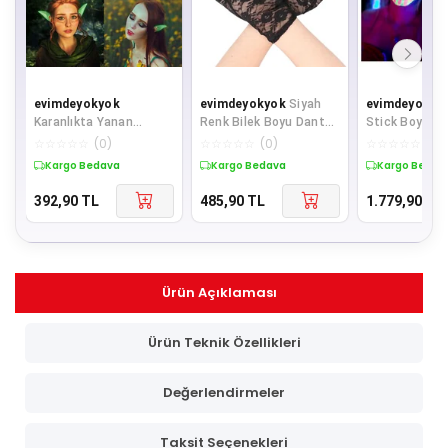
evimdeyokyok
evimdeyokyok
Siyah
evimdeyokyo
Karanlıkta Yanan
Renk Bilek Boyu Dantel
Stick Boya Fo
Fosforlu Lateks Elf
Eldiven Yetişkin Boy
Krem Boya 12
☆
☆
☆
☆
☆
(
0
)
☆
☆
☆
☆
☆
(
0
)
☆
☆
☆
☆
☆
(
0
)
Kulağı 1 Çift 10x5 cm
TdrTR
TdrTR
Kargo Bedava
Kargo Bedava
Kargo Bedav
TdrTR
392,90
TL
485,90
TL
1.779,90
TL
Ürün Açıklaması
Ürün Teknik Özellikleri
Değerlendirmeler
Taksit Seçenekleri