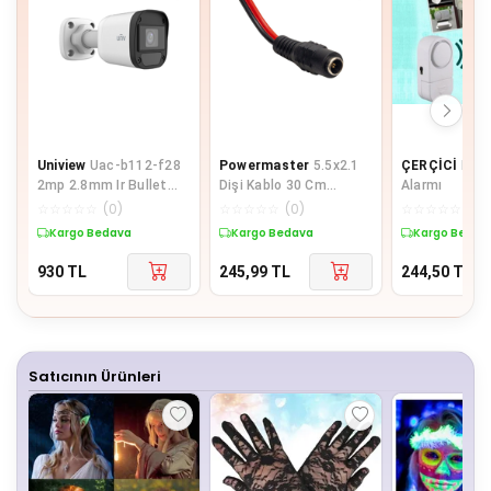
Uniview
Uac-b112-f28
Powermaster
5.5x2.1
ÇERÇİCİ
Kapı
2mp 2.8mm Ir Bullet
Dişi Kablo 30 Cm
Alarmı
Analog Kamera
(adaptör Fişi Dişi
☆
☆
☆
☆
☆
(
0
)
☆
☆
☆
☆
☆
(
0
)
☆
☆
☆
☆
☆
(
0
)
Kablolu)
Kargo Bedava
Kargo Bedava
Kargo Bedav
930
TL
245,99
TL
244,50
TL
Satıcının Ürünleri