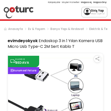
Kampanyalar
Müşteri Hizmetleri
Mağaza Aç
Mağaza Girişi
Giriş Yap
veya üye ol
Anasayfa
Ev & Yaşam
Banyo Yapı & Hırdavat
Elektrik & Tes
evimdeyokyok
Endoskop 3 in 1 Yılan Kamera USB
Micro Usb Type-C 2M Sert Kablo T
KARGO
BEDAVA
Kurumsal Fatura