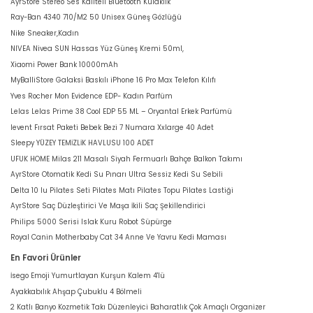
AyrStore Stereo Ses Kaliteli Bluetooth Kulaklık
Ray-Ban 4340 710/M2 50 Unisex Güneş Gözlüğü
Nike Sneaker,Kadın
NIVEA Nivea SUN Hassas Yüz Güneş Kremi 50ml,
Xiaomi Power Bank 10000mAh
MyBalliStore Galaksi Baskılı iPhone 16 Pro Max Telefon Kılıfı
Yves Rocher Mon Evidence EDP- Kadın Parfüm
Lelas Lelas Prime 38 Cool EDP 55 ML – Oryantal Erkek Parfümü
levent Fırsat Paketi Bebek Bezi 7 Numara Xxlarge 40 Adet
Sleepy YÜZEY TEMİZLİK HAVLUSU 100 ADET
UFUK HOME Milas 211 Masalı Siyah Fermuarlı Bahçe Balkon Takımı
AyrStore Otomatik Kedi Su Pınarı Ultra Sessiz Kedi Su Sebili
Delta 10 lu Pilates Seti Pilates Matı Pilates Topu Pilates Lastiği
AyrStore Saç Düzleştirici Ve Maşa İkili Saç Şekillendirici
Philips 5000 Serisi Islak Kuru Robot Süpürge
Royal Canin Motherbaby Cat 34 Anne Ve Yavru Kedi Maması
En Favori Ürünler
İsego Emoji Yumurtlayan Kurşun Kalem 4'lü
Ayakkabılık Ahşap Çubuklu 4 Bölmeli
2 Katlı Banyo Kozmetik Takı Düzenleyici Baharatlık Çok Amaçlı Organizer