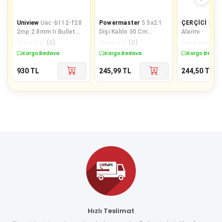
Uniview
Uac-b112-f28
Powermaster
5.5x2.1
ÇERÇİCİ
Kapı
2mp 2.8mm Ir Bullet
Dişi Kablo 30 Cm
Alarmı
Analog Kamera
(adaptör Fişi Dişi
☆
☆
☆
☆
☆
(
0
)
☆
☆
☆
☆
☆
(
0
)
☆
☆
☆
☆
☆
(
0
)
Kablolu)
Kargo Bedava
Kargo Bedava
Kargo Bedav
930
TL
245,99
TL
244,50
TL
Hızlı Teslimat