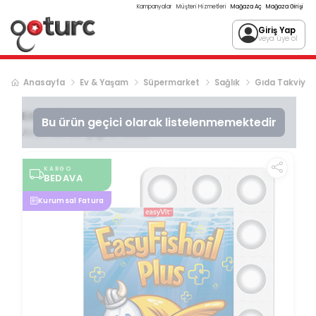
Kampanyalar
Müşteri Hizmetleri
Mağaza Aç
Mağaza Girişi
Giriş Yap
veya üye ol
Anasayfa
Ev & Yaşam
Süpermarket
Sağlık
Gıda Takviyes
EASYVİT
EasyFishoil Plus Balık Yağı Tutti Frutti
Bu ürün geçici olarak listelenmemektedir
Aromalı 30 Çiğnenebilir
KARGO
BEDAVA
Kurumsal Fatura