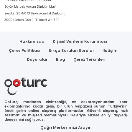
Tek Gözlü Kuş Gözlem Dürbünü
Büyük Mercek Korsan Dürbün Mavi
Breaker 20×50 Ct Profesyonel El Dürbünü
3000 Lümen Güçlü El Feneri Wt-604
Hakkımızda
Kişisel Verilerin Korunması
Çerez Politikası
Sıkça Sorulan Sorular
İletişim
Duyurular
Blog
Çerez Tercihleri
Goturc, modadan elektroniğe, ev dekorasyonundan spor
ekipmanlarına kadar geniş bir ürün yelpazesi sunan Türkiye'nin
önde gelen online alışveriş platformudur. Güvenli alışveriş, hızlı
teslimat ve müşteri memnuniyeti ilkeleriyle sizlere en iyi alışveriş
deneyimini sağlıyoruz.
Çağrı Merkezimizi Arayın