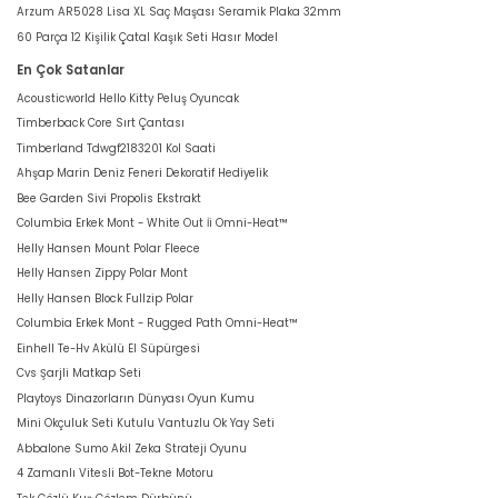
Arzum AR5028 Lisa XL Saç Maşası Seramik Plaka 32mm
60 Parça 12 Kişilik Çatal Kaşık Seti Hasır Model
En Çok Satanlar
Acousticworld Hello Kitty Peluş Oyuncak
Timberback Core Sırt Çantası
Timberland Tdwgf2183201 Kol Saati
Ahşap Marin Deniz Feneri Dekoratif Hediyelik
Bee Garden Sivi Propolis Ekstrakt
Columbia Erkek Mont - White Out İi Omni-Heat™
Helly Hansen Mount Polar Fleece
Helly Hansen Zippy Polar Mont
Helly Hansen Block Fullzip Polar
Columbia Erkek Mont - Rugged Path Omni-Heat™
Einhell Te-Hv Akülü El Süpürgesi
Cvs Şarjli Matkap Seti
Playtoys Dinazorların Dünyası Oyun Kumu
Mini Okçuluk Seti Kutulu Vantuzlu Ok Yay Seti
Abbalone Sumo Akil Zeka Strateji Oyunu
4 Zamanlı Vitesli Bot-Tekne Motoru