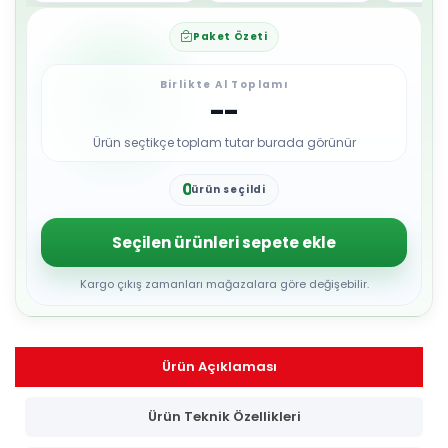
Paket Özeti
Birlikte Al Toplamı
--
Ürün seçtikçe toplam tutar burada görünür
0
ürün seçildi
1
2
3
Seçilen ürünleri sepete ekle
4
5
6
Kargo çıkış zamanları mağazalara göre değişebilir.
7
8
9
Ürün Açıklaması
Ürün Teknik Özellikleri