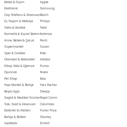
Moda & Giyim
Apple
Elektronik
Samsung
Cep Telefonu & Aksesuar
Bosch
Ev, Yaşam & Mobilya
Philips
Sofra & Mutfak
Tefal
Kozmetik & Kişisel Bakım
Korkmaz
Anne, Bebek & Çocuk
Penti
Süpermarket
Süvari
Spor & Outdoor
Nike
Otomobil & Motosiklet
Adidas
Kitap, Hobi & Eğlence
Puma
Oyuncak
Nivea
Pet Shop
Mac
Yapı Market & Bahçe
Yves Rocher
Beyaz Eşya
Sleepy
Sağlık & Medikal Ürünler
Royal Canin
Takı, Saat & Aksesuar
Columbia
Elektrikli Ev Aletleri
Fisher Price
Bahçe & Balkon
Stanley
Ayakkabı
Einhell