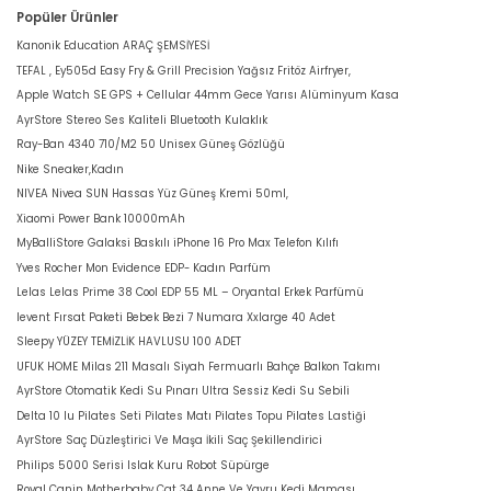
Popüler Ürünler
Kanonik Education ARAÇ ŞEMSİYESİ
TEFAL , Ey505d Easy Fry & Grill Precision Yağsız Fritöz Airfryer,
Apple Watch SE GPS + Cellular 44mm Gece Yarısı Alüminyum Kasa
AyrStore Stereo Ses Kaliteli Bluetooth Kulaklık
Ray-Ban 4340 710/M2 50 Unisex Güneş Gözlüğü
Nike Sneaker,Kadın
NIVEA Nivea SUN Hassas Yüz Güneş Kremi 50ml,
Xiaomi Power Bank 10000mAh
MyBalliStore Galaksi Baskılı iPhone 16 Pro Max Telefon Kılıfı
Yves Rocher Mon Evidence EDP- Kadın Parfüm
Lelas Lelas Prime 38 Cool EDP 55 ML – Oryantal Erkek Parfümü
levent Fırsat Paketi Bebek Bezi 7 Numara Xxlarge 40 Adet
Sleepy YÜZEY TEMİZLİK HAVLUSU 100 ADET
UFUK HOME Milas 211 Masalı Siyah Fermuarlı Bahçe Balkon Takımı
AyrStore Otomatik Kedi Su Pınarı Ultra Sessiz Kedi Su Sebili
Delta 10 lu Pilates Seti Pilates Matı Pilates Topu Pilates Lastiği
AyrStore Saç Düzleştirici Ve Maşa İkili Saç Şekillendirici
Philips 5000 Serisi Islak Kuru Robot Süpürge
Royal Canin Motherbaby Cat 34 Anne Ve Yavru Kedi Maması