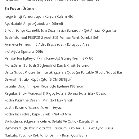
En Favori Ürünler
İsego Emoji Yumurtlayan Kurşun Kalem 4'lü
Ayakkabılık Ahşap Çubuklu 4 Bölmeli
2 Katlı Banyo Kozmetik Takı Düzenleyici Baharatlık Çok Amaçlı Organizer
Besinistanbul PSSPOR 2 Adet 3KG Pembe Renk Dambıl Seti
Formeya Fermuarlı 6 Adet Beyaz Yastık Koruyucu Alez
İnci Ağda Spatula 100lü
Pembe Ton Eşitleyici (Pink Tone-Up) Güneş Kremi SPF 50
Maru.Derm Su Bazlı Güçlendirici Kaş & Kirpik Serumu
Delta Squat Pilates Jimnastik Egzersiz Çubuğu Portable Studio Squat Bar
Dekoratif Strafor Köpük Çıta (5 CM GENİŞLİK)
beaulis Drag It Inkpen Keçe Uçlu Eyeliner 196 Brown
Regular Show Mordecai & Rigby Haters Gonna Hate Erkek Cüzdan
Kadın Puantiye Desenli Mini Şort Etek Siyah
Lastik Boyama Yazma Kalemi Beyaz
Kadın Inci Kolye , Küpe , Bileklik Set -8 Mm
Sıkılaştırıcı, Bölgesel İncelme, Selülit Ve Çatlak Karşıtı, Slim
Bymeyla Güçlü Kadınlara Özel Tasarımlı Oto Kokusu Dikiz Ayna Süsü
Narkalıp Yuvarlak Kek Kalıbı Derinlik 15cm Çap 12cm