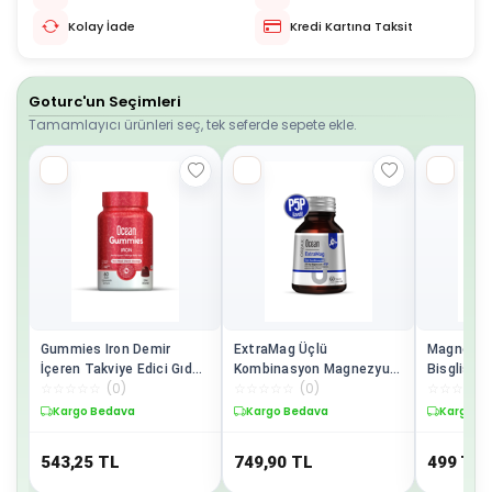
Kolay İade
Kredi Kartına Taksit
Goturc'un Seçimleri
Tamamlayıcı ürünleri seç, tek seferde sepete ekle.
Gummies Iron Demir
ExtraMag Üçlü
Magnezyu
İçeren Takviye Edici Gıda
Kombinasyon Magnezyum
Bisglisina
☆
☆
☆
☆
☆
(
0
)
☆
☆
☆
☆
☆
(
0
)
☆
☆
☆
☆
☆
60 Çiğnenebilir Jel Form
200 mg Takviye Edici Gıda
Sitrat - T
60 Tablet
Vitamini 
Kargo Bedava
Kargo Bedava
Kargo B
543,25
TL
749,90
TL
499
TL