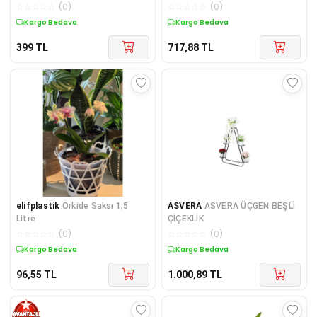
☆
☆
☆
☆
☆
(
0
)
☆
☆
☆
☆
☆
(
0
)
Kargo Bedava
Kargo Bedava
399
TL
717,88
TL
elifplastik
Orkide Saksı 1,5
ASVERA
ASVERA ÜÇGEN BEŞLİ
Litre
ÇİÇEKLİK
☆
☆
☆
☆
☆
(
0
)
☆
☆
☆
☆
☆
(
0
)
Kargo Bedava
Kargo Bedava
96,55
TL
1.000,89
TL