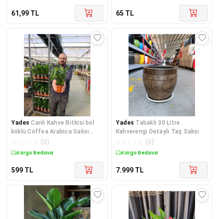
61,99
TL
65
TL
Yades
Canlı Kahve Bitkisi bol
Yades
Tabaklı 30 Litre
köklü Coffea Arabica Saksı
Kahverengi Detaylı Taş Saksı
Çiçeği | Dekoratif Salon ve Ofis
☆
☆
☆
☆
☆
(
0
)
☆
☆
☆
☆
☆
(
0
)
Bitkisi
Kargo Bedava
Kargo Bedava
599
TL
7.999
TL