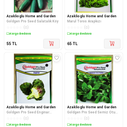
Azaklioglu Home and Garden
Azaklioglu Home and Garden
Goldgen Pro Seed Salatalık Köy
Marul Toros Arapkızı
☆
☆
☆
☆
☆
(
0
)
☆
☆
☆
☆
☆
(
0
)
Kargo Bedava
Kargo Bedava
55
TL
65
TL
Azaklioglu Home and Garden
Azaklioglu Home and Garden
Goldgen Pro Seed Enginar
Goldgen Pro Seed Semiz Otu
Tohumu
Tohumu (TOROS NAZLISI)
☆
☆
☆
☆
☆
(
0
)
☆
☆
☆
☆
☆
(
0
)
Kargo Bedava
Kargo Bedava