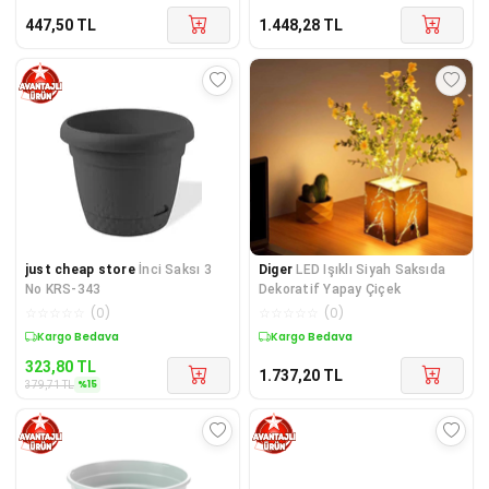
447,50
TL
1.448,28
TL
just cheap store
İnci Saksı 3
Diger
LED Işıklı Siyah Saksıda
No KRS-343
Dekoratif Yapay Çiçek
☆
☆
☆
☆
☆
(
0
)
☆
☆
☆
☆
☆
(
0
)
Sepette %15 İndirim
Kargo Bedava
323,80
TL
1.737,20
TL
%
15
379,71
TL