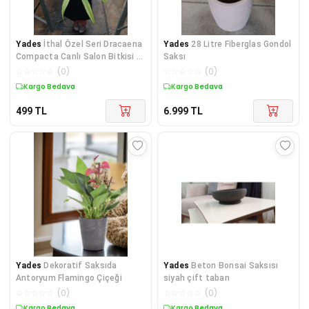
Yades
İthal Özel Seri Dracaena
Yades
28 Litre Fiberglas Gondol
Compacta Canlı Salon Bitkisi -
Saksı
Dolgun Formlu Hava Temizleyici
☆
☆
☆
☆
☆
(
0
)
☆
☆
☆
☆
☆
(
0
)
Egzotik Çiçek
Kargo Bedava
Kargo Bedava
499
TL
6.999
TL
Yades
Dekoratif Saksıda
Yades
Beton Bonsai Saksısı
Antoryum Flamingo Çiçeği
siyah çift taban
☆
☆
☆
☆
☆
(
0
)
☆
☆
☆
☆
☆
(
0
)
Kargo Bedava
Kargo Bedava