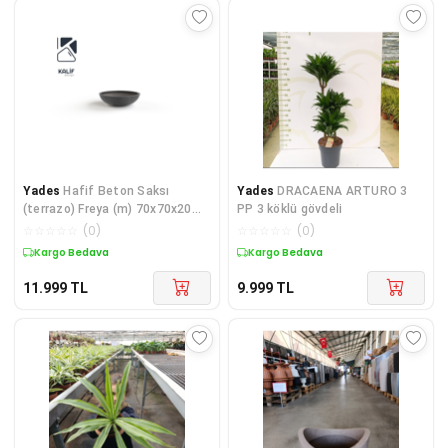
Yades
Hafif Beton Saksı
Yades
DRACAENA ARTURO 3
(terrazo) Freya (m) 70x70x20
PP 3 köklü gövdeli
Siyah
☆
☆
☆
☆
☆
(
0
)
☆
☆
☆
☆
☆
(
0
)
Kargo Bedava
Kargo Bedava
11.999
TL
9.999
TL