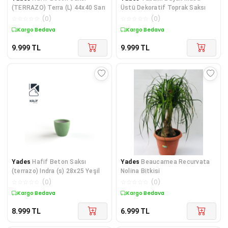
(TERRAZO) Terra (L) 44x40 Sarı
Üstü Dekoratif Toprak Saksı
☆
☆
☆
☆
☆
(
0
)
☆
☆
☆
☆
☆
(
0
)
Kargo Bedava
Kargo Bedava
9.999
TL
9.999
TL
Yades
Hafif Beton Saksı
Yades
Beaucarnea Recurvata
(terrazo) Indra (s) 28x25 Yeşil
Nolina Bitkisi
☆
☆
☆
☆
☆
(
0
)
☆
☆
☆
☆
☆
(
0
)
Kargo Bedava
Kargo Bedava
8.999
TL
6.999
TL