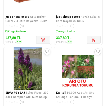
just cheap store
Orta Balkon
just cheap store
Revak Saksı 5
Saksı 7,4 Litre Royaleks-S232
Litre Royaleks-R006
☆
☆
☆
☆
☆
(
0
)
☆
☆
☆
☆
☆
(
0
)
Sepette %16 İndirim
Sepette %15 İndirim
437,80
TL
337,80
TL
%
16
%
15
519,36
TL
396,86
TL
ERVA PEYSAJ
Salep Fidesi 200
Kaliteli
10.000 Adet Arı Otu
Adet Serapies Arılı Kum Salep
Korunga Tohumu + Hediye
Üzüm Fidanı Tohumları
☆
☆
☆
☆
☆
(
0
)
☆
☆
☆
☆
☆
(
0
)