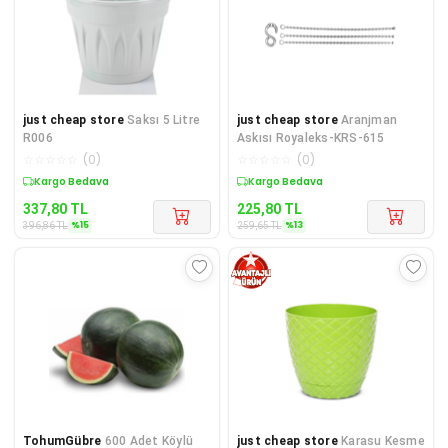
just cheap store
Saksı 5 Litre
just cheap store
Aranjman
R006
Askısı Royaleks-KRS-615
☆
☆
☆
☆
☆
(
0
)
☆
☆
☆
☆
☆
(
0
)
Sepette %15 İndirim
Sepette %13 İndirim
337,80
TL
225,80
TL
%
15
%
13
396,86
TL
259,65
TL
TohumGübre
600 Adet Köylü
just cheap store
Karasu Kesme