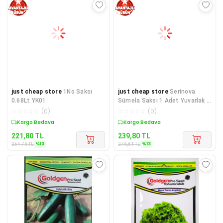
just cheap store
1No Saksı
just cheap store
Serinova
0.68Lt YK01
Sümela Saksı 1 Adet Yuvarlak 1
No 0,5 Lt Royaleks-SML1
☆
☆
☆
☆
☆
(
0
)
☆
☆
☆
☆
☆
(
0
)
Sepette %13 İndirim
Sepette %13 İndirim
221,80
TL
239,80
TL
%
13
%
13
254,76
TL
276,81
TL