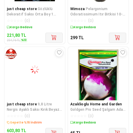
just cheap store
Gözlüklü
Mimoza
Pelargonium
Dekoratif Saksı Orta Boy 1
Odoratissimum Itır Bitkisi 10-
Adet Royaleks-5721
20 cm
☆
☆
☆
☆
☆
(
0
)
☆
☆
☆
☆
☆
(
0
)
Sepette %13 İndirim
Kargo Bedava
221,80
TL
299
TL
%
13
254,76
TL
just cheap store
9,8 Litre
Azaklioglu Home and Garden
Nergis Ayaklı Saksı Kırık Beyaz
Goldgen Pro Seed Şalgam Ada
Royaleks-N001
202 Tohum
☆
☆
☆
☆
☆
(
0
)
☆
☆
☆
☆
☆
(
0
)
Kargo Bedava
Kargo Bedava
603,80
TL
65
TL