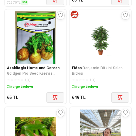
%
16
722,70
TL
Azaklioglu Home and Garden
Fidan
Benjamin Bitkisi Salon
Goldgen Pro Seed Kereviz
Bitkisi
Tohumu
☆
☆
☆
☆
☆
(
0
)
☆
☆
☆
☆
☆
(
0
)
Kargo Bedava
Kargo Bedava
65
TL
649
TL