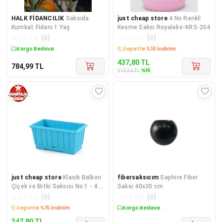
HALK FİDANCILIK
Saksıda
just cheap store
4 No Renkli
Kumkat Fidanı 1 Yaş
Kesme Saksı Royaleks-KRS-204
☆
☆
☆
☆
☆
(
0
)
☆
☆
☆
☆
☆
(
0
)
Kargo Bedava
Kargo Bedava
437,80
TL
784,99
TL
%
16
519,36
TL
just cheap store
Klasik Balkon
fibersaksıcım
Saphire Fiber
Çiçek ve Bitki Saksısı No:1 - 4.3
Saksı 40x30 cm
Litre S231
☆
☆
☆
☆
☆
(
0
)
☆
☆
☆
☆
☆
(
0
)
Kargo Bedava
Kargo Bedava
347,80
TL