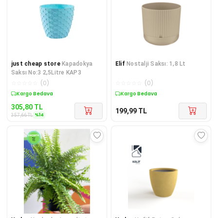
just cheap store
Kapadokya
Elif
Nostalji Saksı: 1,8 Lt
Saksı No:3 2,5Litre KAP3
☆
☆
☆
☆
☆
(
0
)
☆
☆
☆
☆
☆
(
0
)
Sepette %14 İndirim
Kargo Bedava
305,80
TL
199,99
TL
%
14
357,66
TL