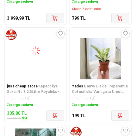
Kargo Bedava
Kargo Bedava
Stokta 3 adet kaldı.
3.999,99
TL
799
TL
just cheap store
Kapadokya
Yades
Banyo Bitkisi Peperomia
Saksı No:3 2,5Litre Royaleks-
Obtusifolia Variegata Umut
KAP3
Bitkisi
☆
☆
☆
☆
☆
(
0
)
☆
☆
☆
☆
☆
(
0
)
Sepette %14 İndirim
Kargo Bedava
305,80
TL
199
TL
%
14
357,66
TL