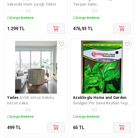
saksoda mum çiçeği fidanı
Tavşan Saksı
☆
☆
☆
☆
☆
(
0
)
☆
☆
☆
☆
☆
(
0
)
Kargo Bedava
Kargo Bedava
1.299
TL
476,93
TL
Yades
Antik sütun dokulu
Azaklioglu Home and Garden
beton saksı
Goldgen Pro Seed Reyhan Yeşil
Fesleğen Tohumu
☆
☆
☆
☆
☆
(
0
)
☆
☆
☆
☆
☆
(
0
)
Kargo Bedava
Kargo Bedava
499
TL
65
TL