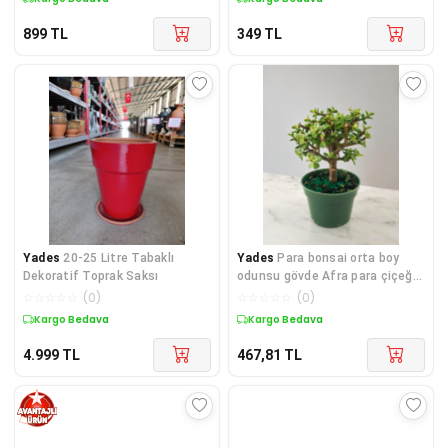
899
TL
349
TL
Yades
20-25 Litre Tabaklı
Yades
Para bonsai orta boy
Dekoratif Toprak Saksı
odunsu gövde Afra para çiçeği
001be
☆
☆
☆
☆
☆
(
0
)
☆
☆
☆
☆
☆
(
0
)
Kargo Bedava
Kargo Bedava
4.999
TL
467,81
TL