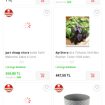
1
TL
%
13
247,41
TL
just cheap store
Askılı Safir
AyrStore
Ata Tohumu Yerli Mor
Makrome Saksı 6 Litre
Reyhan Turan 1000 Adet
Royaleks-SM03
Tohum
☆
☆
☆
☆
☆
(
0
)
☆
☆
☆
☆
☆
(
0
)
Sepette %15 İndirim
Kargo Bedava
369,80
TL
447,50
TL
%
15
436,05
TL