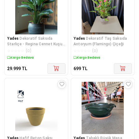
Yades
Dekoratif Saksıda
Yades
Dekoratif Taş Saksıda
Starliçe - Regina Cennet Kuşu
Antoryum (Flamingo) Çiçeği
Bitkisi
☆
☆
☆
☆
☆
(
0
)
☆
☆
☆
☆
☆
(
0
)
Kargo Bedava
Kargo Bedava
29.999
TL
699
TL
Yades
Hafif Beton Saksı
Yades
Tabaklı Büyük Masa