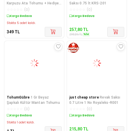
Karpuzu Ata Tohumu + Hediye
Saksı 0.75 lt KRS-201
Üzüm Fidanı Tohumları
☆
☆
☆
☆
☆
(
0
)
☆
☆
☆
☆
☆
(
0
)
Kargo Bedava
Sepette %14 İndirim
Stokta 5 adet kaldı.
257,80
TL
349
TL
%
14
298,86
TL
TohumGübre
1 Gr Beyaz
just cheap store
Revak Saksı
Şapkalı Kültür Mantarı Tohumu
0.7 Litre 1 No Royaleks-R001
☆
☆
☆
☆
☆
(
0
)
☆
☆
☆
☆
☆
(
0
)
Kargo Bedava
Sepette %13 İndirim
Stokta 1 adet kaldı.
215,80
TL