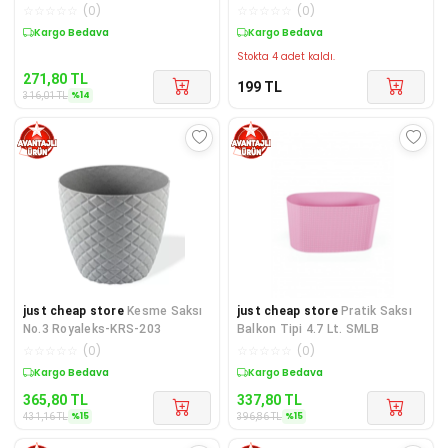
Üzüm Fidanı Tohumları
☆
☆
☆
☆
☆
(
0
)
☆
☆
☆
☆
☆
(
0
)
Sepette %14 İndirim
Kargo Bedava
Stokta 4 adet kaldı.
271,80
TL
199
TL
%
14
316,01
TL
just cheap store
Kesme Saksı
just cheap store
Pratik Saksı
No.3 Royaleks-KRS-203
Balkon Tipi 4.7 Lt. SMLB
☆
☆
☆
☆
☆
(
0
)
☆
☆
☆
☆
☆
(
0
)
Sepette %15 İndirim
Sepette %15 İndirim
365,80
TL
337,80
TL
%
15
%
15
431,16
TL
396,86
TL