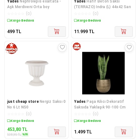
Yades
Nephrolepis exaltata -
Yades
Hafif Beton Saksı
Aşk Merdiveni Orta boy
(TERRAZO) Indra (L) 44x42 Sarı
☆
☆
☆
☆
☆
(
0
)
☆
☆
☆
☆
☆
(
0
)
Kargo Bedava
Kargo Bedava
499
TL
11.999
TL
just cheap store
Nergiz Saksı 0
Yades
Paşa Kılıcı Dekoratif
No 6 Lt NS0
Saksıda Yaklaşık 90-100 Cm
☆
☆
☆
☆
☆
(
0
)
☆
☆
☆
☆
☆
(
0
)
Sepette %16 İndirim
Kargo Bedava
453,80
TL
1.499
TL
%
16
538,95
TL