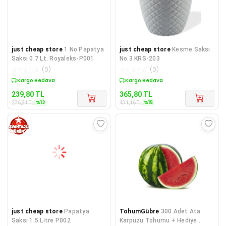
just cheap store
1 No Papatya
just cheap store
Kesme Saksı
Saksı 0.7 Lt. Royaleks-P001
No.3 KRS-203
☆
☆
☆
☆
☆
(
0
)
☆
☆
☆
☆
☆
(
0
)
Sepette %13 İndirim
Sepette %15 İndirim
239,80
TL
365,80
TL
%
13
%
15
276,81
TL
431,16
TL
just cheap store
Papatya
TohumGübre
300 Adet Ata
Saksı 1.5 Litre P002
Karpuzu Tohumu + Hediye