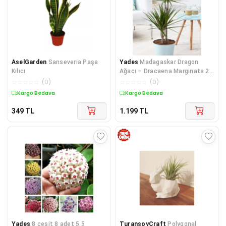
AselGarden
Sanseveria Paşa
Yades
Madagaskar Dragon
Kılıcı
Ağacı – Dracaena Marginata 2
Gövdeli Yeşil
☆
☆
☆
☆
☆
(
0
)
☆
☆
☆
☆
☆
(
0
)
Kargo Bedava
Kargo Bedava
349
TL
1.199
TL
Yades
8 çeşit 8 adet 5.5
TuransoyCraft
Polygonal