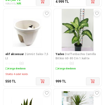
4.999
TL
%
15
409,11
TL
elif aksesuar
Zümrüt Saksı 7,5
Yades
Dieffenbachia Camilla
Lt
Bitkisi 60-80 Cm 1.kalite
☆
☆
☆
☆
☆
(
0
)
☆
☆
☆
☆
☆
(
0
)
Kargo Bedava
Kargo Bedava
Stokta 4 adet kaldı.
550
TL
999
TL