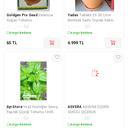
Goldgen Pro Seed
Valencia
Yades
Tabaklı 25-30 Litre
Soğan Tohumu
Bombeli Sade Toprak Saksı
☆
☆
☆
☆
☆
(
0
)
☆
☆
☆
☆
☆
(
0
)
Kargo Bedava
Kargo Bedava
65
TL
6.999
TL
AyrStore
Yeşil Fesleğen Geniş
ASVERA
ASVERA ÜÇGEN
Yaprak Çiçeği Tohumu 1000
SEKİZLİ ÇİÇEKLİK
Adet Tohum
☆
☆
☆
☆
☆
(
0
)
☆
☆
☆
☆
☆
(
0
)
Kargo Bedava
Kargo Bedava