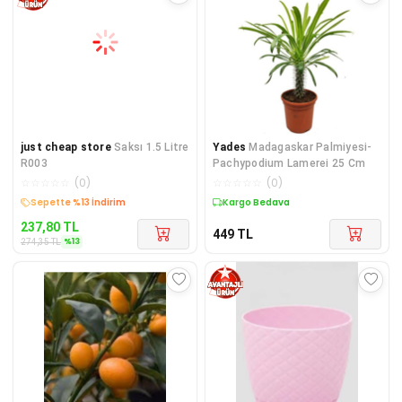
just cheap store
Saksı 1.5 Litre
Yades
Madagaskar Palmiyesi-
R003
Pachypodium Lamerei 25 Cm
☆
☆
☆
☆
☆
(
0
)
☆
☆
☆
☆
☆
(
0
)
Kargo Bedava
Kargo Bedava
237,80
TL
449
TL
%
13
274,35
TL