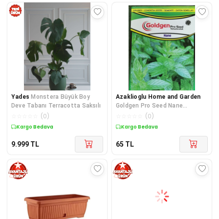
Yades
Monstera Büyük Boy
Azaklioglu Home and Garden
Deve Tabanı Terracotta Saksılı
Goldgen Pro Seed Nane
Tohumu
☆
☆
☆
☆
☆
(
0
)
☆
☆
☆
☆
☆
(
0
)
Kargo Bedava
Kargo Bedava
9.999
TL
65
TL