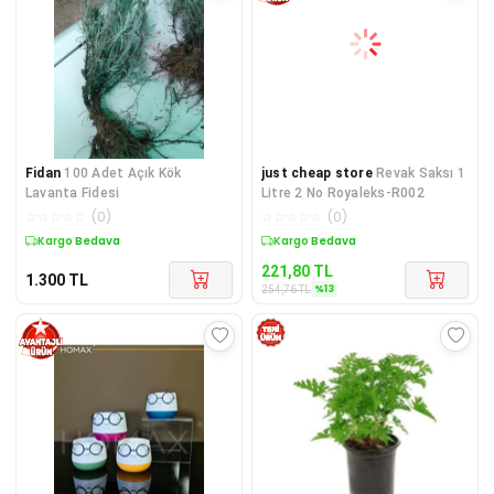
Fidan
100 Adet Açık Kök
just cheap store
Revak Saksı 1
Lavanta Fidesi
Litre 2 No Royaleks-R002
☆
☆
☆
☆
☆
(
0
)
☆
☆
☆
☆
☆
(
0
)
Kargo Bedava
Sepette %13 İndirim
221,80
TL
1.300
TL
%
13
254,76
TL