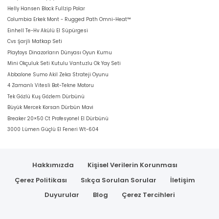
Helly Hansen Block Fullzip Polar
Columbia Erkek Mont - Rugged Path Omni-Heat™
Einhell Te-Hv Akülü El Süpürgesi
Cvs Şarjli Matkap Seti
Playtoys Dinazorların Dünyası Oyun Kumu
Mini Okçuluk Seti Kutulu Vantuzlu Ok Yay Seti
Abbalone Sumo Akil Zeka Strateji Oyunu
4 Zamanlı Vitesli Bot-Tekne Motoru
Tek Gözlü Kuş Gözlem Dürbünü
Büyük Mercek Korsan Dürbün Mavi
Breaker 20×50 Ct Profesyonel El Dürbünü
3000 Lümen Güçlü El Feneri Wt-604
Hakkımızda
Kişisel Verilerin Korunması
Çerez Politikası
Sıkça Sorulan Sorular
İletişim
Duyurular
Blog
Çerez Tercihleri