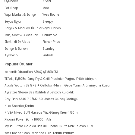
Oyuncak
Nivea
Pet Shop
Mac
Yapı Market & Bahçe
Yves Rocher
Beyaz Eşya
Sleepy
Sağlık & Medikal Ürünler
Royal Canin
Takı, Saat & Aksesuar
Columbia
Elektrikli Ev Aletleri
Fisher Price
Bahçe & Balkon
Stanley
Ayakkabı
Einhell
Popüler Ürünler
Kanonik Education ARAÇ ŞEMSİYESİ
TEFAL , Ey505d Easy Fry & Grill Precision Yağsız Fritöz Airfryer,
Apple Watch SE GPS + Cellular 44mm Gece Yarısı Alüminyum Kasa
AyrStore Stereo Ses Kaliteli Bluetooth Kulaklık
Ray-Ban 4340 710/M2 50 Unisex Güneş Gözlüğü
Nike Sneaker,Kadın
NIVEA Nivea SUN Hassas Yüz Güneş Kremi 50ml,
Xiaomi Power Bank 10000mAh
MyBalliStore Galaksi Baskılı iPhone 16 Pro Max Telefon Kılıfı
Yves Rocher Mon Evidence EDP- Kadın Parfüm