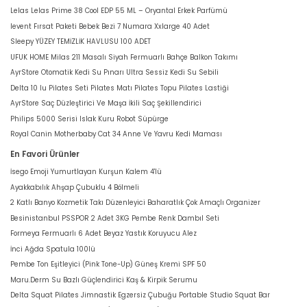
Lelas Lelas Prime 38 Cool EDP 55 ML – Oryantal Erkek Parfümü
levent Fırsat Paketi Bebek Bezi 7 Numara Xxlarge 40 Adet
Sleepy YÜZEY TEMİZLİK HAVLUSU 100 ADET
UFUK HOME Milas 211 Masalı Siyah Fermuarlı Bahçe Balkon Takımı
AyrStore Otomatik Kedi Su Pınarı Ultra Sessiz Kedi Su Sebili
Delta 10 lu Pilates Seti Pilates Matı Pilates Topu Pilates Lastiği
AyrStore Saç Düzleştirici Ve Maşa İkili Saç Şekillendirici
Philips 5000 Serisi Islak Kuru Robot Süpürge
Royal Canin Motherbaby Cat 34 Anne Ve Yavru Kedi Maması
En Favori Ürünler
İsego Emoji Yumurtlayan Kurşun Kalem 4'lü
Ayakkabılık Ahşap Çubuklu 4 Bölmeli
2 Katlı Banyo Kozmetik Takı Düzenleyici Baharatlık Çok Amaçlı Organizer
Besinistanbul PSSPOR 2 Adet 3KG Pembe Renk Dambıl Seti
Formeya Fermuarlı 6 Adet Beyaz Yastık Koruyucu Alez
İnci Ağda Spatula 100lü
Pembe Ton Eşitleyici (Pink Tone-Up) Güneş Kremi SPF 50
Maru.Derm Su Bazlı Güçlendirici Kaş & Kirpik Serumu
Delta Squat Pilates Jimnastik Egzersiz Çubuğu Portable Studio Squat Bar