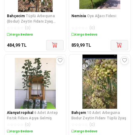
Bahçecim
Tüplü Arbequına
Nemisia
Oya Ağacı Fidesi
(Bodur) Zeytin Fidanı 2yaş
(Evde Saksıda Yetiştirilmeye
☆
☆
☆
☆
☆
(
0
)
☆
☆
☆
☆
☆
(
0
)
Uygun)
Kargo Bedava
Kargo Bedava
484,99
TL
859,99
TL
Alanyatropikal
6 Adet Antep
Bahçem
10 Adet Arbeguina
Fıstık Fidanı Aşıya Gelmiş
Bodur Zeytin Fidanı Tüplü 2yaş
☆
☆
☆
☆
☆
(
0
)
☆
☆
☆
☆
☆
(
0
)
Kargo Bedava
Kargo Bedava