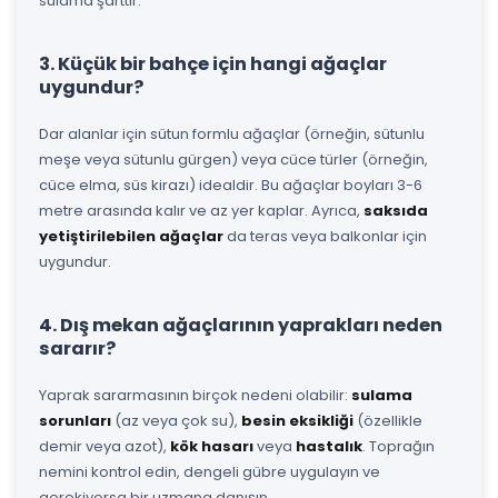
sulama şarttır.
3. Küçük bir bahçe için hangi ağaçlar
uygundur?
Dar alanlar için sütun formlu ağaçlar (örneğin, sütunlu
meşe veya sütunlu gürgen) veya cüce türler (örneğin,
cüce elma, süs kirazı) idealdir. Bu ağaçlar boyları 3-6
metre arasında kalır ve az yer kaplar. Ayrıca,
saksıda
yetiştirilebilen ağaçlar
da teras veya balkonlar için
uygundur.
4. Dış mekan ağaçlarının yaprakları neden
sararır?
Yaprak sararmasının birçok nedeni olabilir:
sulama
sorunları
(az veya çok su),
besin eksikliği
(özellikle
demir veya azot),
kök hasarı
veya
hastalık
. Toprağın
nemini kontrol edin, dengeli gübre uygulayın ve
gerekiyorsa bir uzmana danışın.