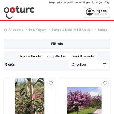
Kampanyalar
Müşteri Hizmetleri
Mağaza Aç
Mağaza Girişi
Giriş Yap
veya üye ol
Anasayfa
Ev & Yaşam
Bahçe & Elektrikli El Aletleri
Bahçe
Filtrele
Popüler Ürünler
Kargo Bedava
Yeni Eklenenler
5
ürün