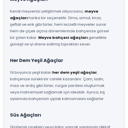
Kendi meyvenizi yetiştirmek istiyorsanız,
meyve
ağaçları
harika bir seçenektir. Elma, armut, kiraz,
şeftali ve erik gibi türler, hem lezzetli meyveler sunar
hem de çiçek açma dönemlerinde bahçenize görsel
bir şölen katar.
Meyve bahçesi ağaçları
genellikle
güneşli ve iyi drene edilmiş toprakları sever.
Her Dem Yeşil Ağaçlar
Yıl boyunca yeşil kalan
her dem yeşil ağaçlar
,
bahçenize sürekli bir canlılık kazandırır. Çam, ladin,
mazı ve ardıç gibi türler, rüzgar perdesi oluşturmak
veya mahremiyet sağlamak için idealdir. Ayrıca, kış
aylarında bahçenizin çıplak kalmamasını sağlarlar.
Süs Ağaçları
Gösterişli çiçekleri veya ilginç yaprak yapılarıyla dikkat