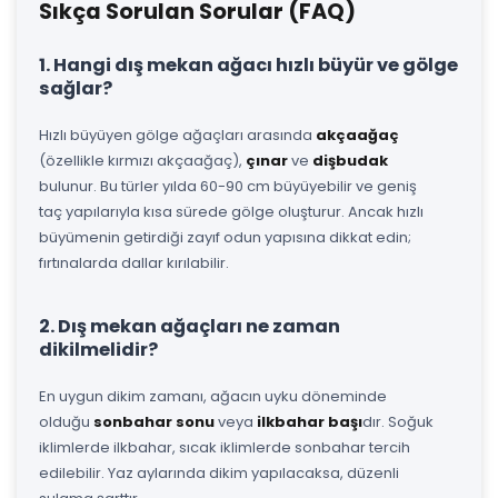
Sıkça Sorulan Sorular (FAQ)
1. Hangi dış mekan ağacı hızlı büyür ve gölge
sağlar?
Hızlı büyüyen gölge ağaçları arasında
akçaağaç
(özellikle kırmızı akçaağaç),
çınar
ve
dişbudak
bulunur. Bu türler yılda 60-90 cm büyüyebilir ve geniş
taç yapılarıyla kısa sürede gölge oluşturur. Ancak hızlı
büyümenin getirdiği zayıf odun yapısına dikkat edin;
fırtınalarda dallar kırılabilir.
2. Dış mekan ağaçları ne zaman
dikilmelidir?
En uygun dikim zamanı, ağacın uyku döneminde
olduğu
sonbahar sonu
veya
ilkbahar başı
dır. Soğuk
iklimlerde ilkbahar, sıcak iklimlerde sonbahar tercih
edilebilir. Yaz aylarında dikim yapılacaksa, düzenli