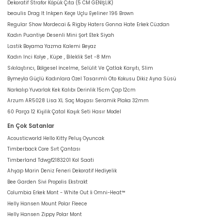
Dekoratif Strafor Köpük Çıta (5 CM GENİŞLİK)
beaulis Drag It Inkpen Keçe Uçlu Eyeliner 196 Brown
Regular Show Mordecai & Rigby Haters Gonna Hate Erkek Cüzdan
Kadın Puantiye Desenli Mini Şort Etek Siyah
Lastik Boyama Yazma Kalemi Beyaz
Kadın Inci Kolye , Küpe , Bileklik Set -8 Mm
Sıkılaştırıcı, Bölgesel İncelme, Selülit Ve Çatlak Karşıtı, Slim
Bymeyla Güçlü Kadınlara Özel Tasarımlı Oto Kokusu Dikiz Ayna Süsü
Narkalıp Yuvarlak Kek Kalıbı Derinlik 15cm Çap 12cm
Arzum AR5028 Lisa XL Saç Maşası Seramik Plaka 32mm
60 Parça 12 Kişilik Çatal Kaşık Seti Hasır Model
En Çok Satanlar
Acousticworld Hello Kitty Peluş Oyuncak
Timberback Core Sırt Çantası
Timberland Tdwgf2183201 Kol Saati
Ahşap Marin Deniz Feneri Dekoratif Hediyelik
Bee Garden Sivi Propolis Ekstrakt
Columbia Erkek Mont - White Out İi Omni-Heat™
Helly Hansen Mount Polar Fleece
Helly Hansen Zippy Polar Mont