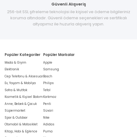
Güvenli Alışveriş
256-bit SSL şifreleme teknolojisi ile kişisel ve ödeme bilgileriniz
koruma altındadır. Güvenli ödeme seçenekleri ve sertifikalı
altyapımız ile huzurla alışveriş yapın.
Popüler Kategoriler
Popüler Markalar
Moda & Giyim
Apple
Elektronik
Samsung
Cep Telefonu & Aksesuar
Bosch
Ev, Yaşam & Mobilya
Philips
Sofra & Mutfak
Tefal
Kozmetik & Kişisel Bakım
Korkmaz
Anne, Bebek & Çocuk
Penti
Süpermarket
Süvari
Spor & Outdoor
Nike
Otomobil & Motosiklet
Adidas
Kitap, Hobi & Eğlence
Puma