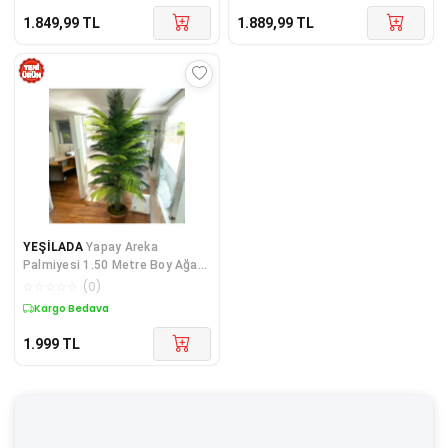
1.849,99
TL
1.889,99
TL
YEŞİLADA
Yapay Areka
Palmiyesi 1.50 Metre Boy Ağaç
Dekoratif Kahve Ahşap Taşlı
☆
☆
☆
☆
☆
(
0
)
Bitki Ağaç
Kargo Bedava
1.999
TL