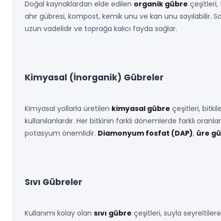
Doğal kaynaklardan elde edilen
organik gübre
çeşitleri,
ahır gübresi, kompost, kemik unu ve kan unu sayılabilir. So
uzun vadelidir ve toprağa kalıcı fayda sağlar.
Kimyasal (İnorganik) Gübreler
Kimyasal yollarla üretilen
kimyasal gübre
çeşitleri, bitk
kullanılanlardır. Her bitkinin farklı dönemlerde farklı oranl
potasyum önemlidir.
Diamonyum fosfat (DAP)
,
üre gü
Sıvı Gübreler
Kullanımı kolay olan
sıvı gübre
çeşitleri, suyla seyreltile