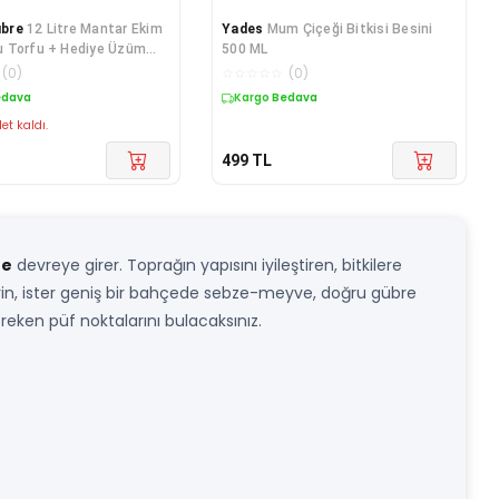
bre
12 Litre Mantar Ekim
Yades
Mum Çiçeği Bitkisi Besini
 Torfu + Hediye Üzüm
500 ML
humları
(
0
)
☆
☆
☆
☆
☆
(
0
)
edava
Kargo Bedava
et kaldı.
499
TL
re
devreye girer. Toprağın yapısını iyileştiren, bitkilere
irin, ister geniş bir bahçede sebze-meyve, doğru gübre
ereken püf noktalarını bulacaksınız.