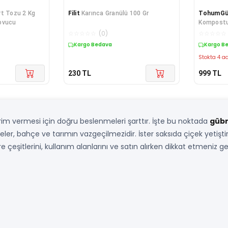
rt Tozu 2 Kg
Filit
Karınca Granülü 100 Gr
TohumGü
ovucu
Kompostu
Fidanı To
☆
☆
☆
☆
☆
(
0
)
☆
☆
☆
☆
☆
Kargo Bedava
Kargo B
Stokta 4 ad
230
TL
999
TL
erim vermesi için doğru beslenmeleri şarttır. İşte bu noktada
güb
ler, bahçe ve tarımın vazgeçilmezidir. İster saksıda çiçek yetişt
 çeşitlerini, kullanım alanlarını ve satın alırken dikkat etmeniz g