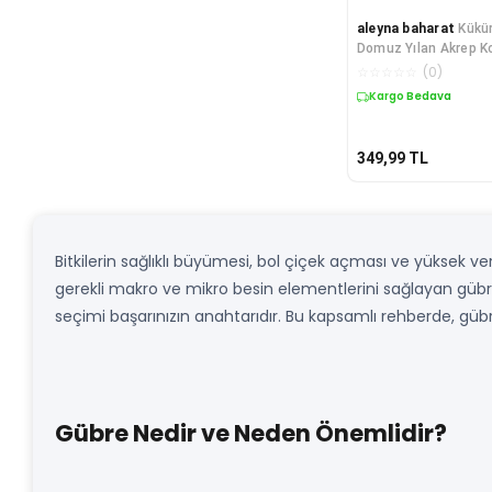
aleyna baharat
Kükü
Domuz Yılan Akrep K
☆
☆
☆
☆
☆
(
0
)
Kargo Bedava
349,99
TL
Bitkilerin sağlıklı büyümesi, bol çiçek açması ve yüksek v
gerekli makro ve mikro besin elementlerini sağlayan gübre
seçimi başarınızın anahtarıdır. Bu kapsamlı rehberde, gübre
Gübre Nedir ve Neden Önemlidir?