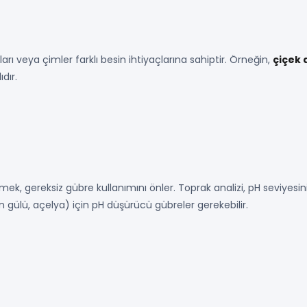
çları veya çimler farklı besin ihtiyaçlarına sahiptir. Örneğin,
çiçek 
ıdır.
k, gereksiz gübre kullanımını önler. Toprak analizi, pH seviyesini
gülü, açelya) için pH düşürücü gübreler gerekebilir.