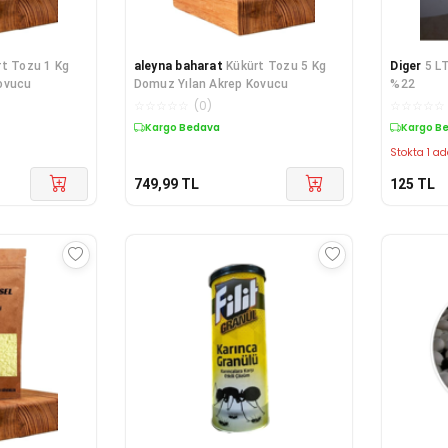
rt Tozu 1 Kg
aleyna baharat
Kükürt Tozu 5 Kg
Diger
5 L
ovucu
Domuz Yılan Akrep Kovucu
%22
☆
☆
☆
☆
☆
(
0
)
☆
☆
☆
☆
☆
Kargo Bedava
Kargo B
Stokta 1 ad
749,99
TL
125
TL