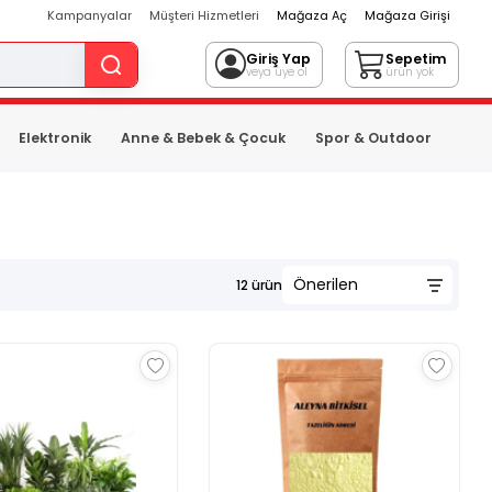
Kampanyalar
Müşteri Hizmetleri
Mağaza Aç
Mağaza Girişi
Giriş Yap
Sepetim
veya üye ol
ürün yok
Elektronik
Anne & Bebek & Çocuk
Spor & Outdoor
12
ürün