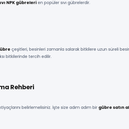
ıvı NPK gübreleri
en popüler sıvı gübrelerdir.
gübre
çeşitleri, besinleri zamanla salarak bitkilere uzun süreli b
bitkilerinde tercih edilir.
lma Rehberi
iyaçlarını belirlemelisiniz. İşte size adım adım bir
gübre satın a