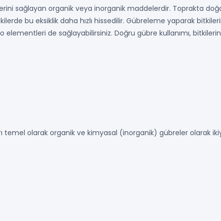
elerini sağlayan organik veya inorganik maddelerdir. Toprakta doğa
kilerde bu eksiklik daha hızlı hissedilir. Gübreleme yaparak bitkil
ementleri de sağlayabilirsiniz. Doğru gübre kullanımı, bitkilerin d
temel olarak organik ve kimyasal (inorganik) gübreler olarak ikiye ay