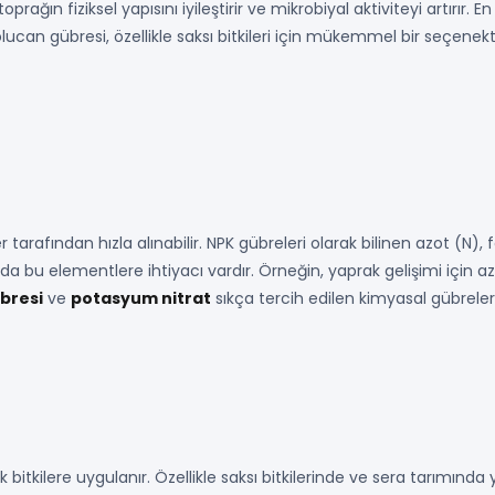
 toprağın fiziksel yapısını iyileştirir ve mikrobiyal aktiviteyi artırır
lucan gübresi, özellikle saksı bitkileri için mükemmel bir seçenek
iler tarafından hızla alınabilir. NPK gübreleri olarak bilinen azot (
arda bu elementlere ihtiyacı vardır. Örneğin, yaprak gelişimi için a
bresi
ve
potasyum nitrat
sıkça tercih edilen kimyasal gübreler
rek bitkilere uygulanır. Özellikle saksı bitkilerinde ve sera tarımın