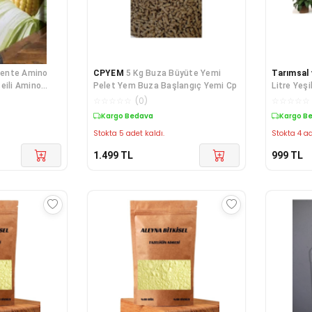
mente Amino
CPYEM
5 Kg Buza Büyüte Yemi
Tarımsal 
eili Amino
Pelet Yem Buza Başlangıç Yemi Cp
Litre Yeşi
Ekim ve B
☆
☆
☆
☆
☆
(
0
)
☆
☆
☆
☆
☆
Üzüm Fida
Kargo Bedava
Kargo B
Stokta 5 adet kaldı.
Stokta 4 ad
1.499
TL
999
TL