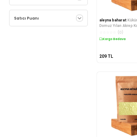
Satıcı Puanı
aleyna baharat
Kükü
Domuz Yılan Akrep K
☆
☆
☆
☆
☆
(
0
)
Kargo Bedava
209
TL