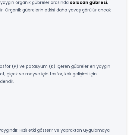
. En yaygın organik gübreler arasında
solucan gübresi
,
tir. Organik gübrelerin etkisi daha yavaş görülür ancak
N), fosfor (P) ve potasyum (K) içeren gübreler en yaygın
zot, çiçek ve meyve için fosfor, kök gelişimi için
dendir.
da yaygındır. Hızlı etki gösterir ve yapraktan uygulamaya