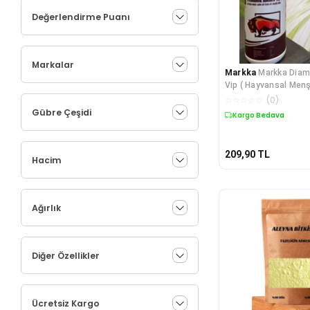
Değerlendirme Puanı
Markalar
Markka
Markka Dia
Vip ( Hayvansal Menş
Asit) Sıvı Gübre
☆
☆
☆
☆
☆
(
0
)
Gübre Çeşidi
Kargo Bedava
209,90
TL
Hacim
Ağırlık
Diğer Özellikler
Ücretsiz Kargo