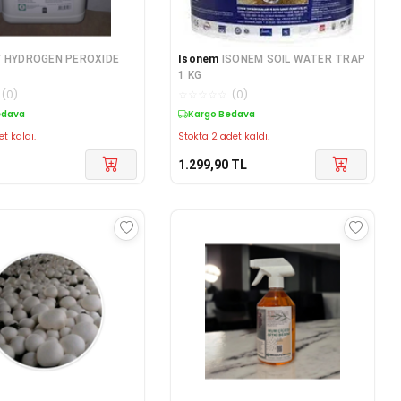
T HYDROGEN PEROXIDE
Isonem
ISONEM SOIL WATER TRAP
1 KG
(
0
)
☆
☆
☆
☆
☆
(
0
)
edava
Kargo Bedava
et kaldı.
Stokta 2 adet kaldı.
1.299,90
TL