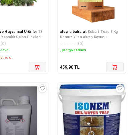
ve Hayvansal Ürünler
13
aleyna baharat
Kükürt Tozu 3 Kg
l Yapraklı Salon Bitkileri
Domuz Yılan Akrep Kovucu
akım Torfu + Hediye
(
0
)
☆
☆
☆
☆
☆
(
0
)
nı Tohumları
edava
Kargo Bedava
et kaldı.
459,90
TL