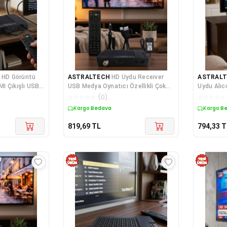
 HD Görüntü
ASTRALTECH
HD Uydu Receiver
ASTRAL
MI Çıkışlı USB
USB Medya Oynatıcı Özellikli Çok
um
Dilli Menü Destekli
☆
☆
☆
☆
☆
(
0
)
☆
☆
☆
☆
☆
Kargo Bedava
Kargo B
819,69
TL
794,33
T