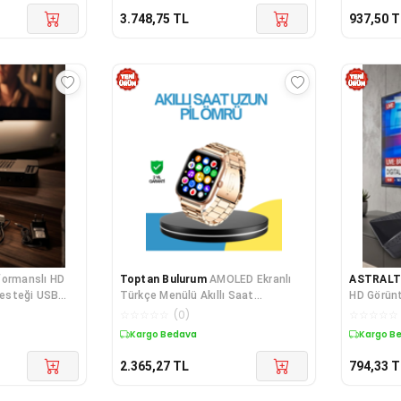
3.748,75
TL
937,50
T
formanslı HD
Toptan Bulurum
AMOLED Ekranlı
ASTRAL
 Desteği USB
Türkçe Menülü Akıllı Saat
HD Görünt
Bluetooth Görüşmeli
☆
☆
☆
☆
☆
(
0
)
☆
☆
☆
☆
☆
Kargo Bedava
Kargo B
2.365,27
TL
794,33
T