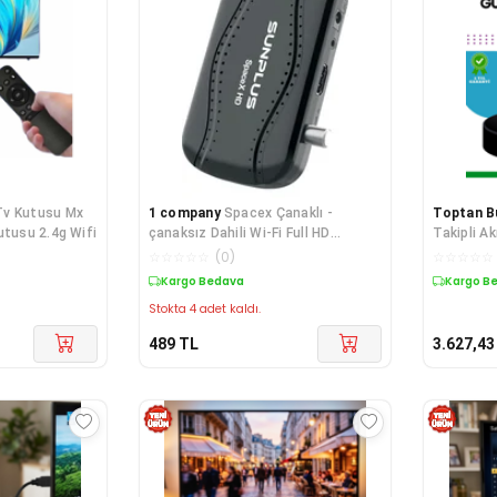
 Tv Kutusu Mx
1 company
Spacex Çanaklı -
Toptan B
utusu 2.4g Wifi
çanaksız Dahili Wi-Fi Full HD
Takipli Ak
Sinema Paketli Uydu Alıcısı
☆
☆
☆
☆
☆
(
0
)
☆
☆
☆
☆
☆
Kargo Bedava
Kargo B
Stokta 4 adet kaldı.
489
TL
3.627,43