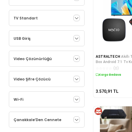
TV Standart
USB Giriş
ASTRALTECH
Akıllı
Video Çözünürlüğü
Box Android 7.1 Tv K
☆
☆
☆
☆
☆
(
0
)
Kargo Bedava
Video Şifre Çözücü
3.570,91
TL
Wi-Fi
Çanakkale’Den Cennete