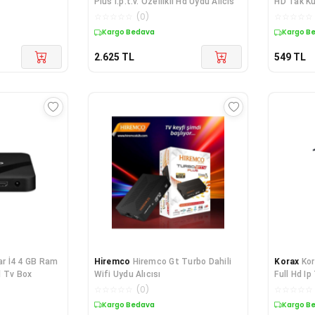
Plus I.p.t.v. Özellikli Hd Uydu Alıcıs
HD Tak Ku
☆
☆
☆
☆
☆
(
0
)
☆
☆
☆
☆
☆
Kargo Bedava
Kargo B
2.625
TL
549
TL
r İ4 4 GB Ram
Hiremco
Hiremco Gt Turbo Dahili
Korax
Kor
d Tv Box
Wifi Uydu Alıcısı
Full Hd Ip
☆
☆
☆
☆
☆
(
0
)
☆
☆
☆
☆
☆
Kargo Bedava
Kargo B