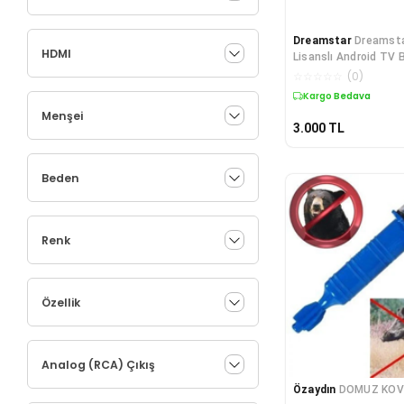
Dreamstar
Dreamsta
HDMI
Lisanslı Android TV 
☆
☆
☆
☆
☆
(
0
)
Kargo Bedava
Menşei
3.000
TL
Beden
Renk
Özellik
Analog (RCA) Çıkış
Özaydın
DOMUZ KOVU