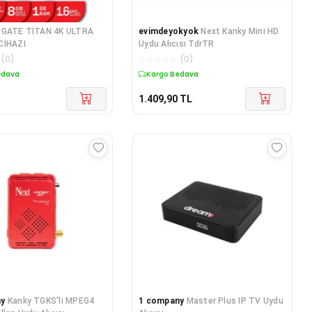
GATE TİTAN 4K ULTRA
evimdeyokyok
Next Kanky Mini HD
CİHAZI
Uydu Alıcısı TdrTR
(
0
)
☆
☆
☆
☆
☆
(
0
)
edava
Kargo Bedava
1.409,90
TL
ny
Kanky TGKS'li MPEG4
1 company
Master Plus IP TV Uydu