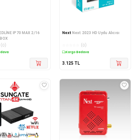
EDLİNE IP70 MAX 2/16
Next
Next 2023 HD Uydu Alıcısı
 BOX
(
0
)
☆
☆
☆
☆
☆
(
0
)
edava
Kargo Bedava
3.125
TL