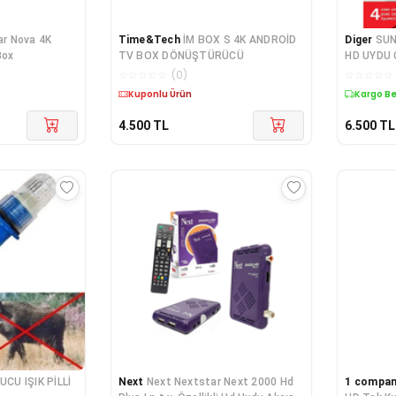
r Nova 4K
Time&Tech
İM BOX S 4K ANDROİD
Diger
SUN
Box
TV BOX DÖNÜŞTÜRÜCÜ
HD UYDU 
☆
☆
☆
☆
☆
(
0
)
☆
☆
☆
☆
☆
Kargo Bedava
Kargo B
4.500
TL
6.500
TL
CU IŞIK PİLLİ
Next
Next Nextstar Next 2000 Hd
1 compa