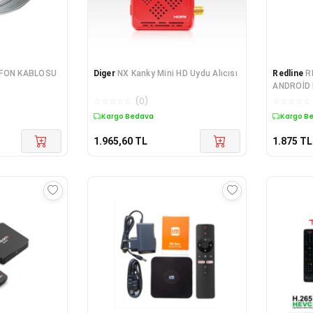
EFON KABLOSU
Diger
NX Kanky Mini HD Uydu Alıcısı
Redline
R
ANDROİD
☆
☆
☆
☆
☆
(
0
)
☆
☆
☆
☆
☆
Kargo Bedava
Kargo B
1.965,60
TL
1.875
TL