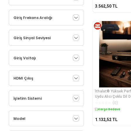
3.562,50
TL
Giriş Frekans Aralığı
Giriş Sinyal Seviyesi
Giriş Voltajı
HDMI Çıkış
İthalat® Yüksek Per
Uydu Alıcı Çoklu Dil
İşletim Sistemi
Film İzleme Özelliği
☆
☆
☆
☆
☆
(
0
)
Kargo Bedava
Model
1.132,52
TL