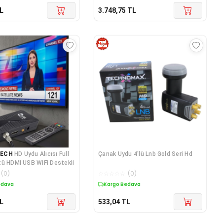
L
3.748,75
TL
TECH
HD Uydu Alıcısı Full
Çanak Uydu 4'lü Lnb Gold Seri Hd
ü HDMI USB WiFi Destekli
(
0
)
☆
☆
☆
☆
☆
(
0
)
edava
Kargo Bedava
L
533,04
TL