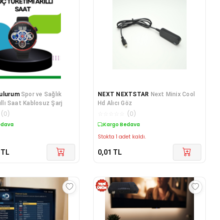
ulurum
Spor ve Sağlık
NEXT NEXTSTAR
Next Minix Cool
ıllı Saat Kablosuz Şarj
Hd Alıcı Göz
(
0
)
☆
☆
☆
☆
☆
(
0
)
edava
Kargo Bedava
Stokta 1 adet kaldı.
TL
0,01
TL