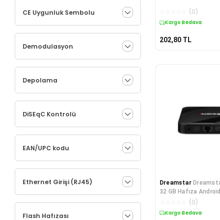
☆
☆
☆
☆
☆
(
0
)
CE Uygunluk Sembolu
Kargo Bedava
202,80
TL
Demodulasyon
Depolama
DiSEqC Kontrolü
EAN/UPC kodu
Ethernet Girişi (RJ45)
Dreamstar
Dreamsta
32 GB Hafıza Androi
☆
☆
☆
☆
☆
(
0
)
Kargo Bedava
Flash Hafızası