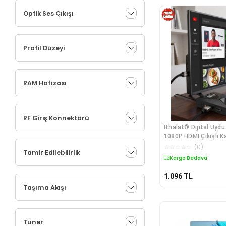
Optik Ses Çıkışı
Profil Düzeyi
RAM Hafızası
RF Giriş Konnektörü
İthalat® Dijital Uydu
1080P HDMI Çıkışlı K
Güncellemeli
☆
☆
☆
☆
☆
(
0
)
Tamir Edilebilirlik
Kargo Bedava
1.096
TL
Taşıma Akışı
Tuner