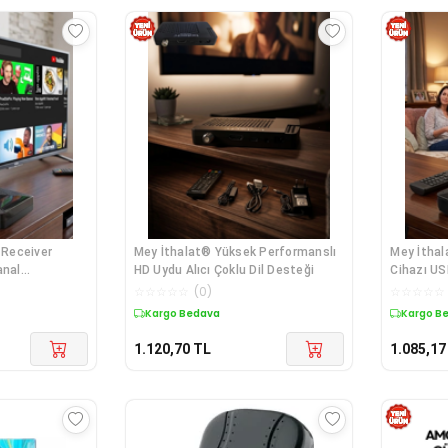
 Receiver
Mey İthalat® Yüksek Performanslı
Mey İthal
anal
HD Uydu Alıcı Çoklu Dil Desteği
Cihazı US
☆
☆
☆
☆
☆
(
0
)
☆
☆
☆
☆
☆
Kargo Bedava
Kargo B
1.120,70
TL
1.085,17