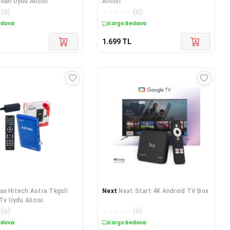
llan Uydu Alıcısı
Alıcısı
(
0
)
☆
☆
☆
☆
☆
(
0
)
edava
Kargo Bedava
1.699
TL
ax Hitech Astra Tkgsli
Next
Next Start 4K Android TV Box
 Tv Uydu Alıcısı
(
0
)
☆
☆
☆
☆
☆
(
0
)
edava
Kargo Bedava