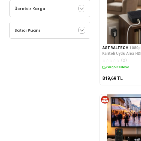
Ücretsiz Kargo
Satıcı Puanı
ASTRALTECH
1080p
Kaliteli Uydu Alıcı HD
Destekli Kolay Kurul
☆
☆
☆
☆
☆
(
0
)
Kargo Bedava
819,69
TL