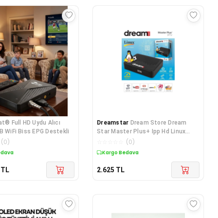
at® Full HD Uydu Alıcı
Dreamstar
Dream Store Dream
B WiFi Biss EPG Destekli
Star Master Plus+ Ipp Hd Linux
Uydu Alıcısı- Ça
(
0
)
☆
☆
☆
☆
☆
(
0
)
edava
Kargo Bedava
TL
2.625
TL