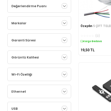
Değerlendirme Puanı
Markalar
Özaydın
5 ÇİFT TEL
☆
☆
☆
☆
☆
(
0
)
Garanti Süresi
Kargo Bedava
19,50
TL
Görüntü Kalitesi
Wi-Fi Özelliği
Ethernet
USB