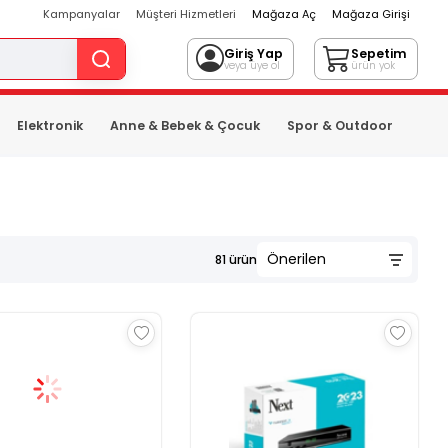
Kampanyalar
Müşteri Hizmetleri
Mağaza Aç
Mağaza Girişi
Giriş Yap
Sepetim
veya üye ol
ürün yok
Elektronik
Anne & Bebek & Çocuk
Spor & Outdoor
81
ürün