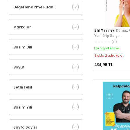
Değerlendirme Puanı
Markalar
Efil Yayınevi
Domuz Gribi D
Yeni Grip Salgını
☆
☆
☆
☆
☆
(
0
)
Basım Dili
Kargo Bedava
Stokta 2 adet kaldı.
434,98
TL
Boyut
Setli/Tekil
Basım Yılı
Sayfa Sayısı