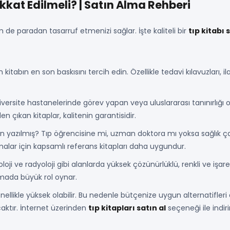
kkat Edilmeli? | Satın Alma Rehberi
paradan tasarruf etmenizi sağlar. İşte kaliteli bir
tıp kitabı
n kitabın en son baskısını tercih edin. Özellikle tedavi kılavuzları, ilaç
.
versite hastanelerinde görev yapan veya uluslararası tanınırlığı ola
 çıkan kitaplar, kalitenin garantisidir.
n yazılmış? Tıp öğrencisine mi, uzman doktora mı yoksa sağlık çalı
malar için kapsamlı referans kitapları daha uygundur.
oji ve radyoloji gibi alanlarda yüksek çözünürlüklü, renkli ve işare
amada büyük rol oynar.
ellikle yüksek olabilir. Bu nedenle bütçenize uygun alternatifleri 
caktır. İnternet üzerinden
tıp kitapları satın al
seçeneği ile indirim