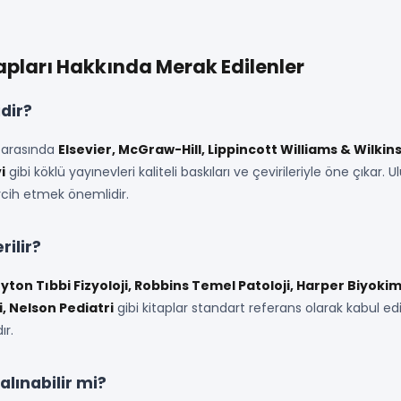
tapları Hakkında Merak Edilenler
idir?
 arasında
Elsevier, McGraw-Hill, Lippincott Williams & Wilkin
i
gibi köklü yayınevleri kaliteli baskıları ve çevirileriyle öne çıkar. U
rcih etmek önemlidir.
rilir?
yton Tıbbi Fizyoloji, Robbins Temel Patoloji, Harper Biyoki
i, Nelson Pediatri
gibi kitaplar standart referans olarak kabul edil
ır.
 alınabilir mi?