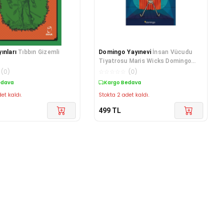
ınları
Tıbbın Gizemli
Domingo Yayınevi
İnsan Vücudu
Tiyatrosu Maris Wicks Domingo
Yay
(
0
)
☆
☆
☆
☆
☆
(
0
)
edava
Kargo Bedava
et kaldı.
Stokta 2 adet kaldı.
499
TL