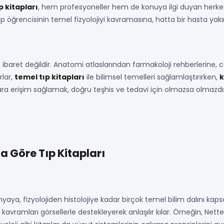
p kitapları
, hem profesyoneller hem de konuya ilgi duyan herkes 
p öğrencisinin temel fizyolojiyi kavramasına, hatta bir hasta yakı
 ibaret değildir. Anatomi atlaslarından farmakoloji rehberlerine, 
rlar,
temel tıp kitapları
ile bilimsel temelleri sağlamlaştırırken,
k
lara erişim sağlamak, doğru teşhis ve tedavi için olmazsa olmazdı
a Göre Tıp Kitapları
myaya, fizyolojiden histolojiye kadar birçok temel bilim dalını kap
kavramları görsellerle destekleyerek anlaşılır kılar. Örneğin, Net