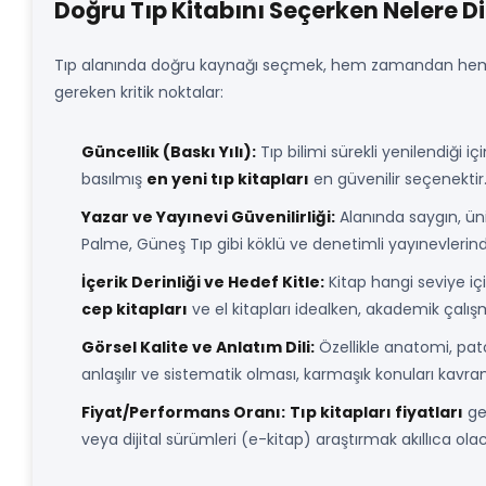
Doğru Tıp Kitabını Seçerken Nelere Di
Tıp alanında doğru kaynağı seçmek, hem zamandan hem de 
gereken kritik noktalar:
Güncellik (Baskı Yılı):
Tıp bilimi sürekli yenilendiği içi
basılmış
en yeni tıp kitapları
en güvenilir seçenektir
Yazar ve Yayınevi Güvenilirliği:
Alanında saygın, üni
Palme, Güneş Tıp gibi köklü ve denetimli yayınevlerinden
İçerik Derinliği ve Hedef Kitle:
Kitap hangi seviye içi
cep kitapları
ve el kitapları idealken, akademik çalış
Görsel Kalite ve Anlatım Dili:
Özellikle anatomi, patol
anlaşılır ve sistematik olması, karmaşık konuları kavr
Fiyat/Performans Oranı:
Tıp kitapları fiyatları
gen
veya dijital sürümleri (e-kitap) araştırmak akıllıca ola