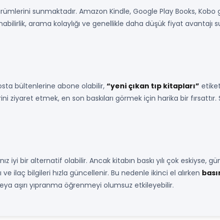
rümlerini sunmaktadır. Amazon Kindle, Google Play Books, Kobo 
, taşınabilirlik, arama kolaylığı ve genellikle daha düşük fiyat avant
osta bültenlerine abone olabilir,
“yeni çıkan tıp kitapları”
etiket
lerini ziyaret etmek, en son baskıları görmek için harika bir fırsat
nız iyi bir alternatif olabilir. Ancak kitabın baskı yılı çok eskiyse, 
 ve ilaç bilgileri hızla güncellenir. Bu nedenle ikinci el alırken
basım
 veya aşırı yıpranma öğrenmeyi olumsuz etkileyebilir.