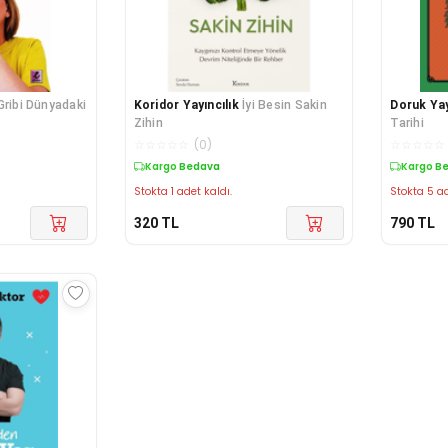
ünyadaki
Koridor Yayıncılık
İyi Besin Sakin
Doruk Yay
Zihin
Tarihi
☆
☆
☆
☆
☆
(
0
)
☆
☆
☆
☆
☆
Kargo Bedava
Kargo B
Stokta 1 adet kaldı.
Stokta 5 ad
320
TL
790
TL