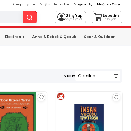
Kampanyalar
Müşteri Hizmetleri
Mağaza Aç
Mağaza Girişi
Giriş Yap
Sepetim
veya üye ol
ürün yok
Elektronik
Anne & Bebek & Çocuk
Spor & Outdoor
5
ürün