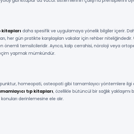
yoloji gibi kitaplar da vücut sistemlerinin çalışma prensiplerini ayd
p kitapları
daha spesifik ve uygulamaya yönelik bilgiler içerir. Dahili
ı, her gün pratikte karşılaşılan vakalar için rehber niteliğindedir.
en önemli temsilcileridir. Ayrıca, kalp cerrahisi, nöroloji veya ort
 seçim yapmak mümkündür.
upunktur, homeopati, osteopati gibi tamamlayıcı yöntemlere ilgi d
mamlayıcı tıp kitapları
, özellikle bütüncül bir sağlık yaklaşımı
 konuları derinlemesine ele alır.