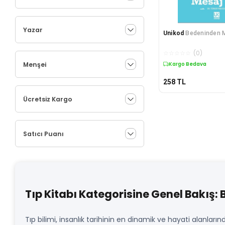
Yazar
Unikod
Bedeninden M
☆
☆
☆
☆
☆
(
0
)
Menşei
Kargo Bedava
258
TL
Ücretsiz Kargo
Satıcı Puanı
Tıp Kitabı Kategorisine Genel Bakış: 
Tıp bilimi, insanlık tarihinin en dinamik ve hayati alanların