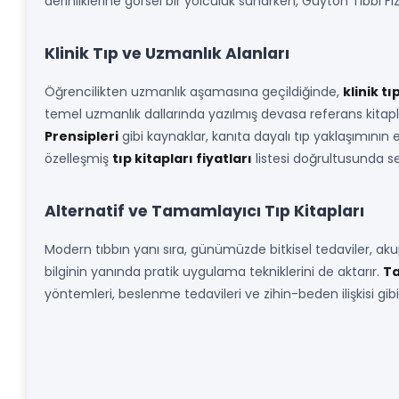
derinliklerine görsel bir yolculuk sunarken, Guyton Tıbbi Fiz
Klinik Tıp ve Uzmanlık Alanları
Öğrencilikten uzmanlık aşamasına geçildiğinde,
klinik tı
temel uzmanlık dallarında yazılmış devasa referans kitaplar
Prensipleri
gibi kaynaklar, kanıta dayalı tıp yaklaşımının 
özelleşmiş
tıp kitapları fiyatları
listesi doğrultusunda
Alternatif ve Tamamlayıcı Tıp Kitapları
Modern tıbbın yanı sıra, günümüzde bitkisel tedaviler, ak
bilginin yanında pratik uygulama tekniklerini de aktarır.
Ta
yöntemleri, beslenme tedavileri ve zihin-beden ilişkisi gibi