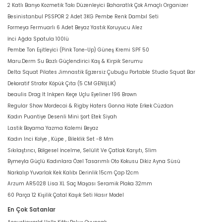
2 Katlı Banyo Kozmetik Takı Düzenleyici Baharatlık Çok Amaçlı Organizer
Besinistanbul PSSPOR 2 Adet 3KG Pembe Renk Dambıl Seti
Formeya Fermuarlı 6 Adet Beyaz Yastık Koruyucu Alez
İnci Ağda Spatula 100lü
Pembe Ton Eşitleyici (Pink Tone-Up) Güneş Kremi SPF 50
Maru.Derm Su Bazlı Güçlendirici Kaş & Kirpik Serumu
Delta Squat Pilates Jimnastik Egzersiz Çubuğu Portable Studio Squat Bar
Dekoratif Strafor Köpük Çıta (5 CM GENİŞLİK)
beaulis Drag It Inkpen Keçe Uçlu Eyeliner 196 Brown
Regular Show Mordecai & Rigby Haters Gonna Hate Erkek Cüzdan
Kadın Puantiye Desenli Mini Şort Etek Siyah
Lastik Boyama Yazma Kalemi Beyaz
Kadın Inci Kolye , Küpe , Bileklik Set -8 Mm
Sıkılaştırıcı, Bölgesel İncelme, Selülit Ve Çatlak Karşıtı, Slim
Bymeyla Güçlü Kadınlara Özel Tasarımlı Oto Kokusu Dikiz Ayna Süsü
Narkalıp Yuvarlak Kek Kalıbı Derinlik 15cm Çap 12cm
Arzum AR5028 Lisa XL Saç Maşası Seramik Plaka 32mm
60 Parça 12 Kişilik Çatal Kaşık Seti Hasır Model
En Çok Satanlar