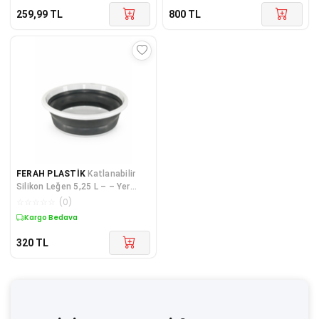
259,99
TL
800
TL
FERAH PLASTİK
Katlanabilir
Silikon Leğen 5,25 L – – Yer
Kaplamaz Çok Amaçlı Leğen
☆
☆
☆
☆
☆
(
0
)
Badya
Kargo Bedava
320
TL