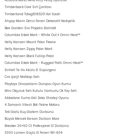
Acousticworld Hello Kitty Peluş Oyuncak
Timberback Core Sırt Çantası
Timberland Tdwgf2183201 Kol Saati
Ahşap Marin Deniz Feneri Dekoratif Hediyelik
Bee Garden Sivi Propolis Ekstrakt
Columbia Erkek Mont - White Out İi Omni-Heat™
Helly Hansen Mount Polar Fleece
Helly Hansen Zippy Polar Mont
Helly Hansen Block Fullzip Polar
Columbia Erkek Mont - Rugged Path Omni-Heat™
Einhell Te-Hv Akülü El Süpürgesi
Cvs Şarjli Matkap Seti
Playtoys Dinazorların Dünyası Oyun Kumu
Mini Okçuluk Seti Kutulu Vantuzlu Ok Yay Seti
Abbalone Sumo Akil Zeka Strateji Oyunu
4 Zamanlı Vitesli Bot-Tekne Motoru
Tek Gözlü Kuş Gözlem Dürbünü
Büyük Mercek Korsan Dürbün Mavi
Breaker 20×50 Ct Profesyonel El Dürbünü
3000 Lümen Güçlü El Feneri Wt-604