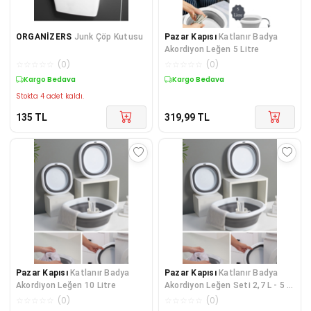
ORGANİZERS
Junk Çöp Kutusu
Pazar Kapısı
Katlanır Badya
Akordiyon Leğen 5 Litre
☆
☆
☆
☆
☆
(
0
)
☆
☆
☆
☆
☆
(
0
)
Kargo Bedava
Kargo Bedava
Stokta 4 adet kaldı.
135
TL
319,99
TL
Pazar Kapısı
Katlanır Badya
Pazar Kapısı
Katlanır Badya
Akordiyon Leğen 10 Litre
Akordiyon Leğen Seti 2,7 L - 5 L
- 10 L
☆
☆
☆
☆
☆
(
0
)
☆
☆
☆
☆
☆
(
0
)