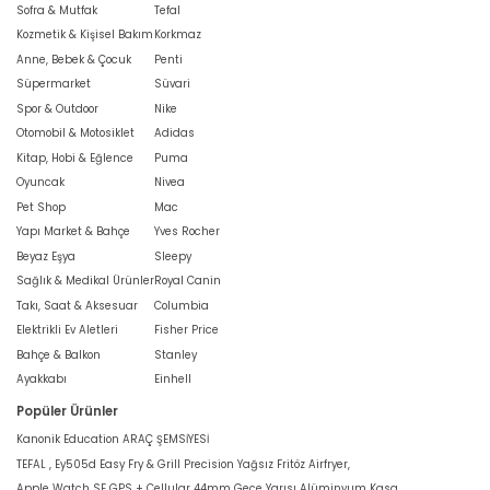
Sofra & Mutfak
Tefal
Kozmetik & Kişisel Bakım
Korkmaz
Anne, Bebek & Çocuk
Penti
Süpermarket
Süvari
Spor & Outdoor
Nike
Otomobil & Motosiklet
Adidas
Kitap, Hobi & Eğlence
Puma
Oyuncak
Nivea
Pet Shop
Mac
Yapı Market & Bahçe
Yves Rocher
Beyaz Eşya
Sleepy
Sağlık & Medikal Ürünler
Royal Canin
Takı, Saat & Aksesuar
Columbia
Elektrikli Ev Aletleri
Fisher Price
Bahçe & Balkon
Stanley
Ayakkabı
Einhell
Popüler Ürünler
Kanonik Education ARAÇ ŞEMSİYESİ
TEFAL , Ey505d Easy Fry & Grill Precision Yağsız Fritöz Airfryer,
Apple Watch SE GPS + Cellular 44mm Gece Yarısı Alüminyum Kasa