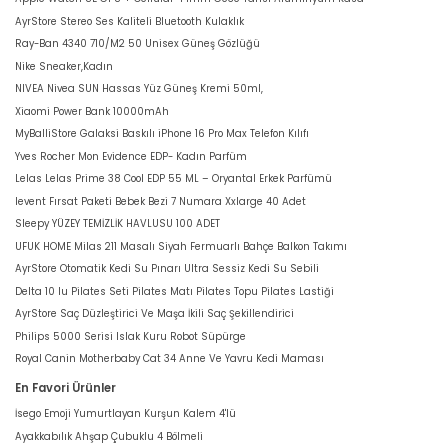
AyrStore Stereo Ses Kaliteli Bluetooth Kulaklık
Ray-Ban 4340 710/M2 50 Unisex Güneş Gözlüğü
Nike Sneaker,Kadın
NIVEA Nivea SUN Hassas Yüz Güneş Kremi 50ml,
Xiaomi Power Bank 10000mAh
MyBalliStore Galaksi Baskılı iPhone 16 Pro Max Telefon Kılıfı
Yves Rocher Mon Evidence EDP- Kadın Parfüm
Lelas Lelas Prime 38 Cool EDP 55 ML – Oryantal Erkek Parfümü
levent Fırsat Paketi Bebek Bezi 7 Numara Xxlarge 40 Adet
Sleepy YÜZEY TEMİZLİK HAVLUSU 100 ADET
UFUK HOME Milas 211 Masalı Siyah Fermuarlı Bahçe Balkon Takımı
AyrStore Otomatik Kedi Su Pınarı Ultra Sessiz Kedi Su Sebili
Delta 10 lu Pilates Seti Pilates Matı Pilates Topu Pilates Lastiği
AyrStore Saç Düzleştirici Ve Maşa İkili Saç Şekillendirici
Philips 5000 Serisi Islak Kuru Robot Süpürge
Royal Canin Motherbaby Cat 34 Anne Ve Yavru Kedi Maması
En Favori Ürünler
İsego Emoji Yumurtlayan Kurşun Kalem 4'lü
Ayakkabılık Ahşap Çubuklu 4 Bölmeli