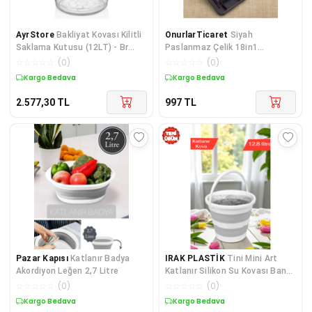
AyrStore
Bakliyat Kovası Kilitli
OnurlarTicaret
Siyah
Saklama Kutusu (12LT) - Br
Paslanmaz Çelik 18in1
Beyaz
Profesyonel Manikür Tırnak
☆
☆
☆
☆
☆
(
0
)
☆
☆
☆
☆
☆
(
0
)
Bakım Seti (5273)
Kargo Bedava
Kargo Bedava
2.577,30
TL
997
TL
Pazar Kapısı
Katlanır Badya
IRAK PLASTİK
Tini Mini Art
Akordiyon Leğen 2,7 Litre
Katlanır Silikon Su Kovası Banyo
Temizlik Kovası Sk-315 12,8
☆
☆
☆
☆
☆
(
0
)
☆
☆
☆
☆
☆
(
0
)
Litre
Kargo Bedava
Kargo Bedava