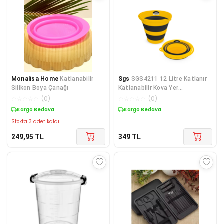
Monalisa Home
Katlanabilir
Sgs
SGS4211 12 Litre Katlanır
Silikon Boya Çanağı
Katlanabilir Kova Yer
Kaplamayan Akordi
☆
☆
☆
☆
☆
(
0
)
☆
☆
☆
☆
☆
(
0
)
Kargo Bedava
Kargo Bedava
Stokta 3 adet kaldı.
249,95
TL
349
TL