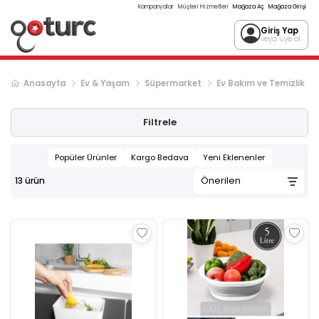
Kampanyalar
Müşteri Hizmetleri
Mağaza Aç
Mağaza Girişi
Giriş Yap
veya üye ol
Anasayfa
Ev & Yaşam
Süpermarket
Ev Bakım ve Temizlik
Filtrele
Popüler Ürünler
Kargo Bedava
Yeni Eklenenler
13
ürün