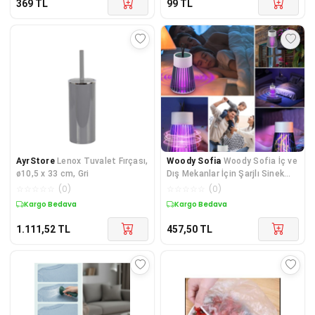
369
TL
99
TL
AyrStore
Lenox Tuvalet Fırçası,
Woody Sofia
Woody Sofia İç ve
ø10,5 x 33 cm, Gri
Dış Mekanlar İçin Şarjlı Sinek
Öldürücü Sivrisi
☆
☆
☆
☆
☆
(
0
)
☆
☆
☆
☆
☆
(
0
)
Kargo Bedava
Kargo Bedava
1.111,52
TL
457,50
TL