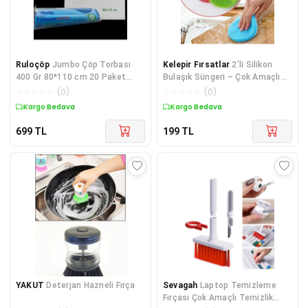
Ruloçöp
Jumbo Çöp Torbası
Kelepir Fırsatlar
2’li Silikon
400 Gr 80*110 cm 20 Paket
Bulaşık Süngeri – Çok Amaçlı
Mavi
Mutfak Temizlik Lifi
☆
☆
☆
☆
☆
(
0
)
☆
☆
☆
☆
☆
(
0
)
Kargo Bedava
Kargo Bedava
699
TL
199
TL
YAKUT
Deterjan Hazneli Fırça
Sevagah
Laptop Temizleme
Fırçası Çok Amaçlı Temizlik