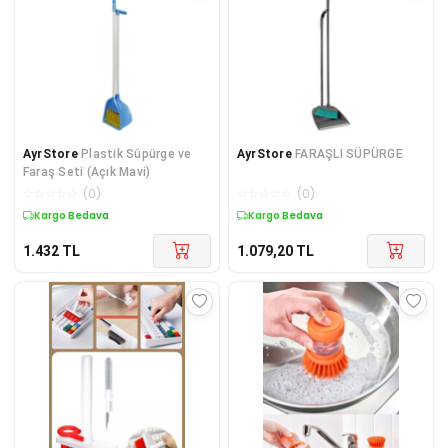
AyrStore
Plastik Süpürge ve
AyrStore
FARAŞLI SÜPÜRGE
Faraş Seti (Açık Mavi)
☆
☆
☆
☆
☆
(
0
)
☆
☆
☆
☆
☆
(
0
)
Kargo Bedava
Kargo Bedava
1.432
TL
1.079,20
TL