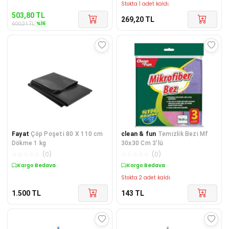
Stokta 1 adet kaldı.
503,80
TL
269,20
TL
%
16
600,21
TL
Fayat
Çöp Poşeti 80 X 110 cm
clean & fun
Temizlik Bezi Mf
Dökme 1 kg
30x30 Cm 3'lü
☆
☆
☆
☆
☆
(
0
)
☆
☆
☆
☆
☆
(
0
)
Kargo Bedava
Kargo Bedava
Stokta 2 adet kaldı.
1.500
TL
143
TL