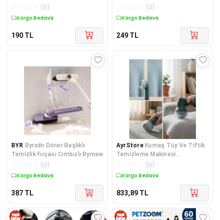
Çözücü Sert Kıl Fırça
☆
☆
☆
☆
☆
(
0
)
☆
☆
☆
☆
☆
(
0
)
Kargo Bedava
Kargo Bedava
190
TL
249
TL
BYR
Byrxdn Döner Başlıklı
AyrStore
Kumaş Tüy Ve Tiftik
Temizlik Fırçası Cımbızlı Byrnew
Temizleme Makinesi
Paslanmaz Çelik Başlık
☆
☆
☆
☆
☆
(
0
)
☆
☆
☆
☆
☆
(
0
)
Kargo Bedava
Kargo Bedava
387
TL
833,89
TL