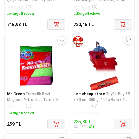
Anti-Statik Çözüm
Kapasiteli
☆
☆
☆
☆
☆
(
0
)
☆
☆
☆
☆
☆
(
0
)
Kargo Bedava
Kargo Bedava
715,98
TL
720,46
TL
Mr Green
Temizlik Bezi
just cheap store
Büyük Boy 65
Mr.green Mikrofiber Temizlik
x 80 cm 300 gr 10 lu Rulo x 1
Bezi ( 5 Adet)
Paket = 10 Adet (Kırmı
☆
☆
☆
☆
☆
(
0
)
☆
☆
☆
☆
☆
(
0
)
Kargo Bedava
Kargo Bedava
285,80
TL
259
TL
%
14
333,15
TL