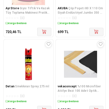
AyrStore
Giysi Tiftik Ve Kazak
AKUBA
Çöp Poşeti 80 X 110 Cm
Tüy Toplama Makinesi Pratik
Siyah Endüstriyel Jumbo 350 Gr
Temizleme Şarjlı
X 20 Paket
☆
☆
☆
☆
☆
(
0
)
☆
☆
☆
☆
☆
(
0
)
Kargo Bedava
Kargo Bedava
720,46
TL
699
TL
Detan
Sinekkıran Sprey 275 ml
vekaconcept
%100 Microfiber
Atölye Bezi 100 Adet Optik
Beyaz 30x30
☆
☆
☆
☆
☆
(
0
)
☆
☆
☆
☆
☆
(
0
)
Kargo Bedava
Kargo Bedava