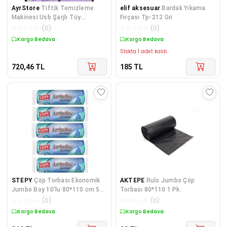
AyrStore
Tiftik Temizleme
elif aksesuar
Bardak Yıkama
Makinesi Usb Şarjlı Tüy
Fırçası Tp-212 Gri
Toplayıcı Kablosuz
☆
☆
☆
☆
☆
(
0
)
☆
☆
☆
☆
☆
(
0
)
Kargo Bedava
Kargo Bedava
Stokta 1 adet kaldı.
720,46
TL
185
TL
STEPY
Çöp Torbası Ekonomik
AKTEPE
Rulo Jumbo Çöp
Jumbo Boy 10'lu 80*110 cm 5
Torbası 80*110 1 Pk.
Adet
☆
☆
☆
☆
☆
(
0
)
☆
☆
☆
☆
☆
(
0
)
Kargo Bedava
Kargo Bedava