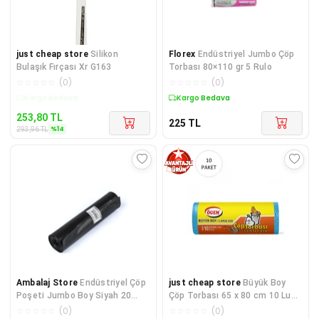
just cheap store
Silikon
Florex
Endüstriyel Jumbo Çöp
Bulaşık Fırçası Xr G163
Torbası 80×110 gr 5 Rulo
☆
☆
☆
☆
☆
(
0
)
☆
☆
☆
☆
☆
(
0
)
Kargo Bedava
Kargo Bedava
253,80
TL
225
TL
%
14
293,96
TL
Ambalaj Store
Endüstriyel Çöp
just cheap store
Büyük Boy
Poşeti Jumbo Boy Siyah 20
Çöp Torbası 65 x 80 cm 10 Lu
Rulo ( 80x110 cm )
Rulo x 10 Paket = 100 Adet
☆
☆
☆
☆
☆
(
0
)
☆
☆
☆
☆
☆
(
0
)