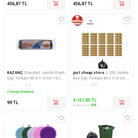
436,87
TL
436,87
TL
KAZANÇ
Standart Jumbo Siyah
just cheap store
J-250 Jumbo
Çöp Torbası 80 X 110 Cm 10 Lu
Boy Çöp Torbası 80 x 110 cm 10
1 Paket
Lu Rulo x 50 Paket = 5
☆
☆
☆
☆
☆
(
0
)
☆
☆
☆
☆
☆
(
0
)
Kargo Bedava
Kargo Bedava
4.161,80
TL
99
TL
%
18
5.081,25
TL