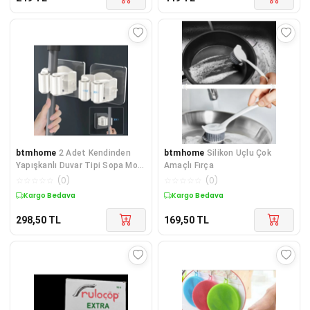
btmhome
2 Adet Kendinden
btmhome
Silikon Uçlu Çok
Yapışkanlı Duvar Tipi Sopa Mop
Amaçlı Fırça
Tutucu Mop Askısı
☆
☆
☆
☆
☆
(
0
)
☆
☆
☆
☆
☆
(
0
)
Kargo Bedava
Kargo Bedava
298,50
TL
169,50
TL