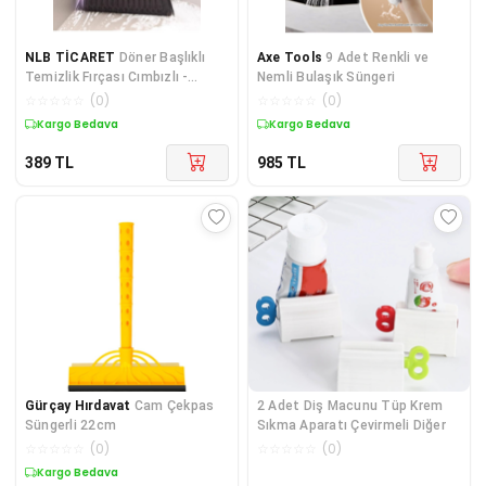
NLB TİCARET
Döner Başlıklı
Axe Tools
9 Adet Renkli ve
Temizlik Fırçası Cımbızlı -
Nemli Bulaşık Süngeri
NLB4705-4647
☆
☆
☆
☆
☆
(
0
)
☆
☆
☆
☆
☆
(
0
)
Kargo Bedava
Kargo Bedava
389
TL
985
TL
Gürçay Hırdavat
Cam Çekpas
2 Adet Diş Macunu Tüp Krem
Süngerli 22cm
Sıkma Aparatı Çevirmeli Diğer
☆
☆
☆
☆
☆
(
0
)
☆
☆
☆
☆
☆
(
0
)
Kargo Bedava