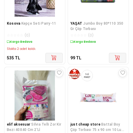
Kosova
Kepçe Seti Parry-11
YAŞAT
Jumbo Boy 80*110 350
Gr Çöp Torbası
☆
☆
☆
☆
☆
(
0
)
☆
☆
☆
☆
☆
(
0
)
Kargo Bedava
Kargo Bedava
Stokta 2 adet kaldı.
535
TL
99
TL
elif aksesuar
Silvia Telli Zor Kir
just cheap store
Battal Boy
Bezi 40X40 Cm 2'Lİ
Çöp Torbası 75 x 90 cm 10 Lu