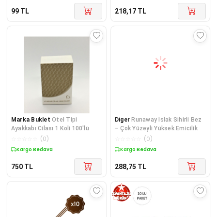
99
TL
218,17
TL
Marka Buklet
Otel Tipi
Diger
Runaway Islak Sihirli Bez
Ayakkabı Cilası 1 Koli 100'lü
– Çok Yüzeyli Yüksek Emicilik
☆
☆
☆
☆
☆
(
0
)
☆
☆
☆
☆
☆
(
0
)
Kargo Bedava
Kargo Bedava
750
TL
288,75
TL