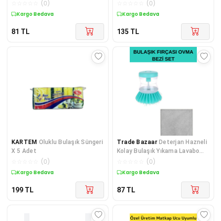
Fırçası
☆
☆
☆
☆
☆
(
0
)
☆
☆
☆
☆
☆
(
0
)
Kargo Bedava
Kargo Bedava
81
TL
135
TL
KARTEM
Oluklu Bulaşık Süngeri
Trade Bazaar
Deterjan Hazneli
X 5 Adet
Kolay Bulaşık Yıkama Lavabo
Tezgah Tabak Tencere Tava
☆
☆
☆
☆
☆
(
0
)
☆
☆
☆
☆
☆
(
0
)
Temizleme Fırça ve Tencere Ta
Kargo Bedava
Kargo Bedava
199
TL
87
TL