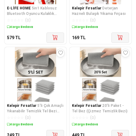
E-LİFE HOME
5in1 Kablosuz
Kelepir Fırsatlar
Deterjan
Bluetooth Oyuncu Kulaklık
Hazneli Bulaşık Yıkama Fırçası
Klavye Telefon Kamera Le
☆
☆
☆
☆
☆
(
0
)
☆
☆
☆
☆
☆
(
0
)
Kargo Bedava
Kargo Bedava
579
TL
169
TL
Kelepir Fırsatlar
5’li Çok Amaçlı
Kelepir Fırsatlar
20’li Paket -
Yıkanabilir Temizlik Tel Bezi
Tel Bez (Çizmez Temizlik Bezi)
ÇİZMEZ TEL BEZİ
☆
☆
☆
☆
☆
(
0
)
☆
☆
☆
☆
☆
(
0
)
Kargo Bedava
Kargo Bedava
249
TL
449
TL