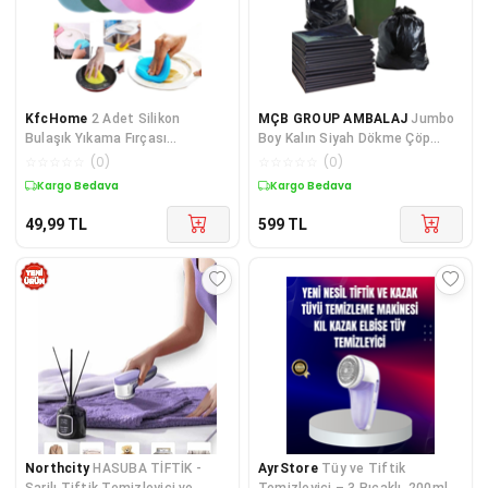
KfcHome
2 Adet Silikon
MÇB GROUP AMBALAJ
Jumbo
Bulaşık Yıkama Fırçası
Boy Kalın Siyah Dökme Çöp
Tükenmeyen
Poşeti (80 X 110 Cm) 3 Kg.
☆
☆
☆
☆
☆
(
0
)
☆
☆
☆
☆
☆
(
0
)
Kargo Bedava
Kargo Bedava
49,99
TL
599
TL
Northcity
HASUBA TİFTİK -
AyrStore
Tüy ve Tiftik
Şarjlı Tiftik Temizleyici ve
Temizleyici – 3 Bıçaklı, 200ml