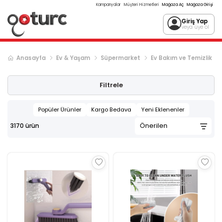
Kampanyalar
Müşteri Hizmetleri
Mağaza Aç
Mağaza Girişi
Giriş Yap
veya üye ol
Anasayfa
Ev & Yaşam
Süpermarket
Ev Bakım ve Temizlik
Sonraki ürün sayfası, sayfa
2
Filtrele
Popüler Ürünler
Kargo Bedava
Yeni Eklenenler
3170
ürün