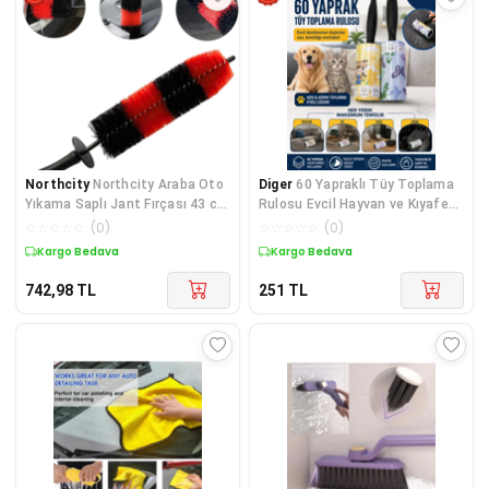
Northcity
Northcity Araba Oto
Diger
60 Yapraklı Tüy Toplama
Yıkama Saplı Jant Fırçası 43 cm
Rulosu Evcil Hayvan ve Kıyafet
- Derin Temiz
Temizliği
☆
☆
☆
☆
☆
(
0
)
☆
☆
☆
☆
☆
(
0
)
Kargo Bedava
Kargo Bedava
742,98
TL
251
TL