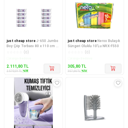
just cheap store
J-650 Jumbo
just cheap store
Nerox Bulaşık
Boy Çöp Torbası 80 x 110 cm 10
Süngeri Oluklu 10'Lu NRX-F550
Lu Rulo x 10 Paket = 1
☆
☆
☆
☆
☆
(
0
)
☆
☆
☆
☆
☆
(
0
)
Kargo Bedava
Kargo Bedava
2.111,80
TL
305,80
TL
%
18
%
14
2.570,01
TL
357,66
TL