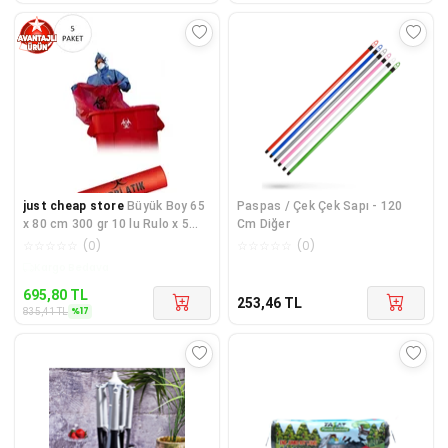
just cheap store
Büyük Boy 65
Paspas / Çek Çek Sapı - 120
x 80 cm 300 gr 10 lu Rulo x 5
Cm Diğer
Paket = 50 Adet (Kırmı
☆
☆
☆
☆
☆
(
0
)
☆
☆
☆
☆
☆
(
0
)
Kargo Bedava
695,80
TL
253,46
TL
%
17
835,41
TL