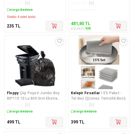
Rulo x 5 Paket = 50 Adet
☆
☆
☆
☆
☆
(
0
)
☆
☆
☆
☆
☆
(
0
)
Kargo Bedava
Kargo Bedava
Stokta 4 adet kaldı.
481,80
TL
235
TL
%
16
573,26
TL
Floppy
Çöp Poşeti Jumbo Boy
Kelepir Fırsatlar
15’li Paket -
80*110 10 Lu 800 Grm Ekstra
Tel Bez (Çizmez Temizlik Bezi)
Kalın 10 Lu Rulo
☆
☆
☆
☆
☆
(
0
)
☆
☆
☆
☆
☆
(
0
)
Kargo Bedava
Kargo Bedava
499
TL
399
TL