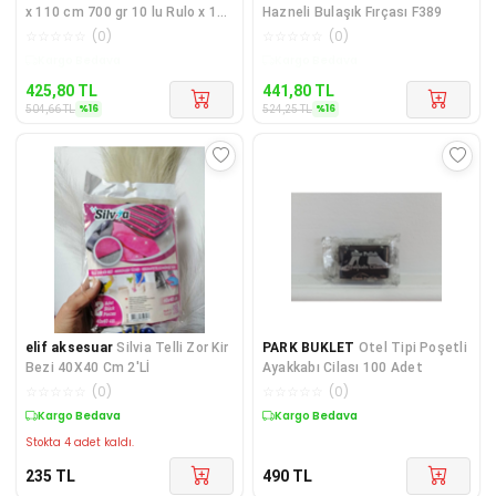
x 110 cm 700 gr 10 lu Rulo x 1
Hazneli Bulaşık Fırçası F389
Paket = 10 Adet (Kırm
☆
☆
☆
☆
☆
(
0
)
☆
☆
☆
☆
☆
(
0
)
Kargo Bedava
Kargo Bedava
425,80
TL
441,80
TL
%
16
%
16
504,66
TL
524,25
TL
elif aksesuar
Silvia Telli Zor Kir
PARK BUKLET
Otel Tipi Poşetli
Bezi 40X40 Cm 2'Lİ
Ayakkabı Cilası 100 Adet
☆
☆
☆
☆
☆
(
0
)
☆
☆
☆
☆
☆
(
0
)
Kargo Bedava
Kargo Bedava
Stokta 4 adet kaldı.
235
TL
490
TL