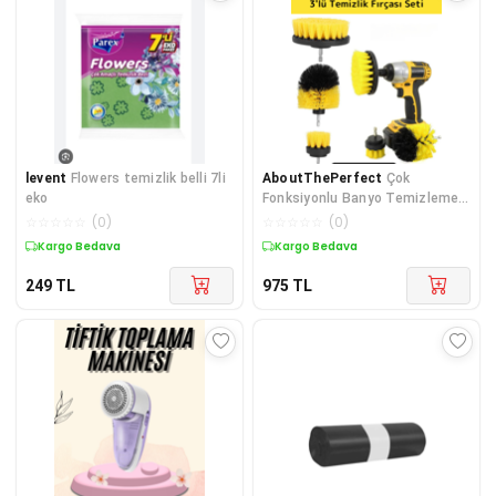
levent
Flowers temizlik belli 7li
AboutThePerfect
Çok
eko
Fonksiyonlu Banyo Temizleme
Fırçası ve Matkap Ucu Seti 3'lü
☆
☆
☆
☆
☆
(
0
)
☆
☆
☆
☆
☆
(
0
)
Kargo Bedava
Kargo Bedava
249
TL
975
TL