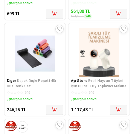
Kargo Bedava
Kargo Bedava
561,80
TL
699
TL
%
16
671,25
TL
Diger
Köpek Dışkı Poşeti 4lü
AyrStore
Evcil Hayvan Tüyleri
Düz Renk Set
İçin Dijital Tüy Toplayıcı Makine
☆
☆
☆
☆
☆
(
0
)
☆
☆
☆
☆
☆
(
0
)
Kargo Bedava
Kargo Bedava
246,25
TL
1.117,48
TL