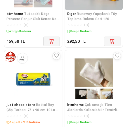
btmhome
Tutacaklı Köşe
Diger
Runaway Yapışkanlı Tüy
Pencere Panjur Oluk Kenarı Kapı
Toplama Rulosu Seti 120
Eşiği Duşakabin Aralık
Yaprak
☆
☆
☆
☆
☆
(
0
)
☆
☆
☆
☆
☆
(
0
)
Temizleme Aparatı
Kargo Bedava
Kargo Bedava
159,50
TL
292,50
TL
just cheap store
Battal Boy
btmhome
Çok Amaçlı Tüm
Çöp Torbası 75 x 90 cm 10 Lu
Alanlarda Kullanılabilir Temizlik
Rulo x 5 Paket = 50 Adet
Bezi 10 adet
☆
☆
☆
☆
☆
(
0
)
☆
☆
☆
☆
☆
(
0
)
Sepette %16 İndirim
Kargo Bedava