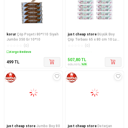
korur
Çöp Poşeti 80*110 Siyah
just cheap store
Büyük Boy
Jumbo 350 Gr 10*10
Çöp Torbası 65 x 80 cm 10 Lu
Rulo x 10 Paket = 100 Adet
☆
☆
☆
☆
☆
(
0
)
☆
☆
☆
☆
☆
(
0
)
Kargo Bedava
Kargo Bedava
507,80
TL
499
TL
%
16
605,10
TL
just cheap store
Jumbo Boy 80
just cheap store
Deterjan