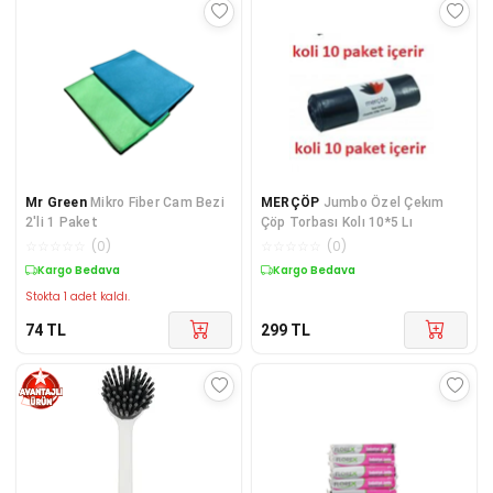
Mr Green
Mikro Fiber Cam Bezi
MERÇÖP
Jumbo Özel Çekım
2'li 1 Paket
Çöp Torbası Kolı 10*5 Lı
☆
☆
☆
☆
☆
(
0
)
☆
☆
☆
☆
☆
(
0
)
Kargo Bedava
Kargo Bedava
Stokta 1 adet kaldı.
74
TL
299
TL