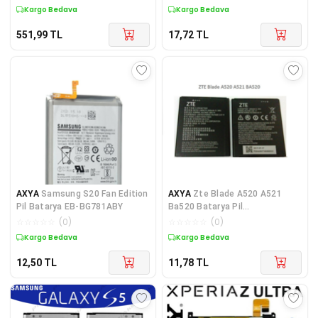
Kargo Bedava
Kargo Bedava
551,99
TL
17,72
TL
AXYA
Samsung S20 Fan Edition
AXYA
Zte Blade A520 A521
Pil Batarya EB-BG781ABY
Ba520 Batarya Pil
Li3824T44P4H716043 2400
☆
☆
☆
☆
☆
(
0
)
☆
☆
☆
☆
☆
(
0
)
Mah
Kargo Bedava
Kargo Bedava
12,50
TL
11,78
TL