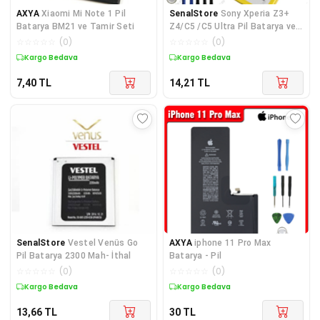
AXYA
Xiaomi Mi Note 1 Pil
SenalStore
Sony Xperia Z3+
Batarya BM21 ve Tamir Seti
Z4/C5 /C5 Ultra Pil Batarya ve
Tamir Seti Lıs1579
☆
☆
☆
☆
☆
(
0
)
☆
☆
☆
☆
☆
(
0
)
Kargo Bedava
Kargo Bedava
7,40
TL
14,21
TL
SenalStore
Vestel Venüs Go
AXYA
iphone 11 Pro Max
Pil Batarya 2300 Mah- İthal
Batarya - Pil
☆
☆
☆
☆
☆
(
0
)
☆
☆
☆
☆
☆
(
0
)
Kargo Bedava
Kargo Bedava
13,66
TL
30
TL