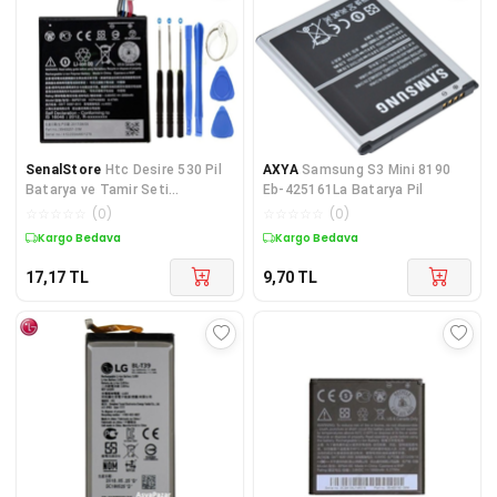
SenalStore
Htc Desire 530 Pil
AXYA
Samsung S3 Mini 8190
Batarya ve Tamir Seti
Eb-425161La Batarya Pil
B2Pst100
☆
☆
☆
☆
☆
(
0
)
☆
☆
☆
☆
☆
(
0
)
Kargo Bedava
Kargo Bedava
17,17
TL
9,70
TL