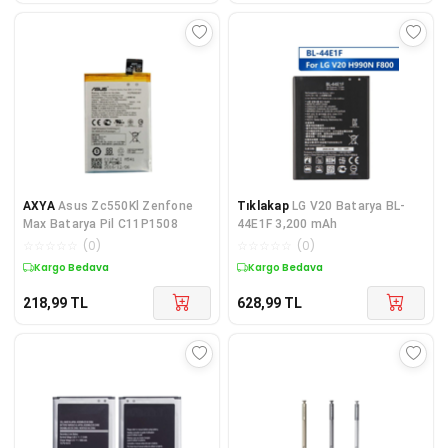
AXYA
Asus Zc550Kl Zenfone
Tıklakap
LG V20 Batarya BL-
Max Batarya Pil C11P1508
44E1F 3,200 mAh
☆
☆
☆
☆
☆
(
0
)
☆
☆
☆
☆
☆
(
0
)
Kargo Bedava
Kargo Bedava
218,99
TL
628,99
TL