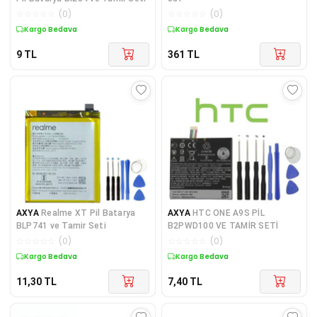
☆
☆
☆
☆
☆
(
0
)
☆
☆
☆
☆
☆
(
0
)
Kargo Bedava
Kargo Bedava
9
TL
361
TL
AXYA
Realme XT Pil Batarya
AXYA
HTC ONE A9S PİL
BLP741 ve Tamir Seti
B2PWD100 VE TAMİR SETİ
☆
☆
☆
☆
☆
(
0
)
☆
☆
☆
☆
☆
(
0
)
Kargo Bedava
Kargo Bedava
11,30
TL
7,40
TL