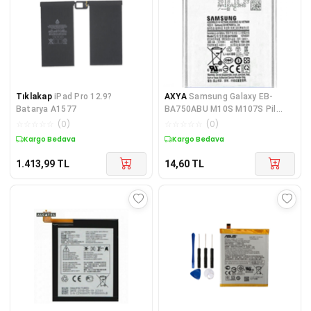
Tıklakap
iPad Pro 12.9?
AXYA
Samsung Galaxy EB-
Batarya A1577
BA750ABU M10S M107S Pil
Batarya
☆
☆
☆
☆
☆
(
0
)
☆
☆
☆
☆
☆
(
0
)
Kargo Bedava
Kargo Bedava
1.413,99
TL
14,60
TL