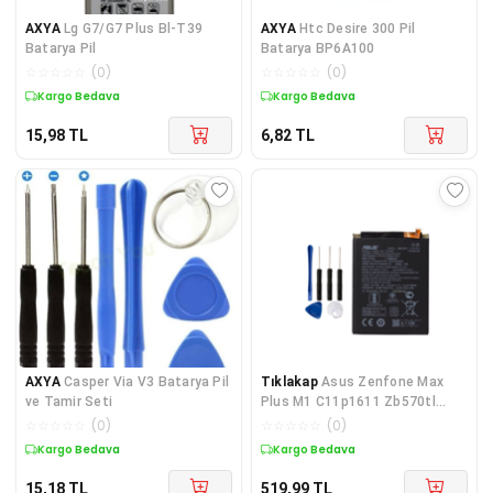
AXYA
Lg G7/G7 Plus Bl-T39
AXYA
Htc Desire 300 Pil
Batarya Pil
Batarya BP6A100
☆
☆
☆
☆
☆
(
0
)
☆
☆
☆
☆
☆
(
0
)
Kargo Bedava
Kargo Bedava
15,98
TL
6,82
TL
AXYA
Casper Via V3 Batarya Pil
Tıklakap
Asus Zenfone Max
ve Tamir Seti
Plus M1 C11p1611 Zb570tl
Batarya Pil
☆
☆
☆
☆
☆
(
0
)
☆
☆
☆
☆
☆
(
0
)
Kargo Bedava
Kargo Bedava
15,18
TL
519,99
TL