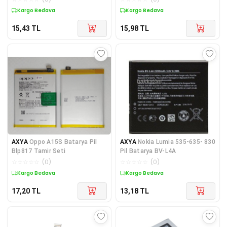
Kargo Bedava
Kargo Bedava
15,43
TL
15,98
TL
AXYA
Oppo A15S Batarya Pil
AXYA
Nokia Lumia 535-635- 830
Blp817 Tamir Seti
Pil Batarya BV-L4A
☆
☆
☆
☆
☆
(
0
)
☆
☆
☆
☆
☆
(
0
)
Kargo Bedava
Kargo Bedava
17,20
TL
13,18
TL