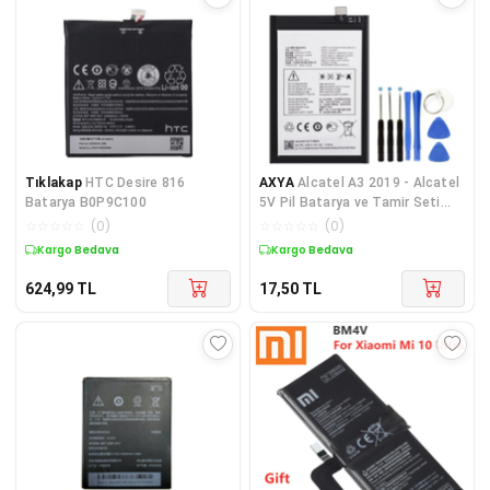
Tıklakap
HTC Desire 816
AXYA
Alcatel A3 2019 - Alcatel
Batarya B0P9C100
5V Pil Batarya ve Tamir Seti
Tlp038C7
☆
☆
☆
☆
☆
(
0
)
☆
☆
☆
☆
☆
(
0
)
Kargo Bedava
Kargo Bedava
624,99
TL
17,50
TL