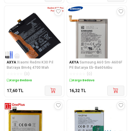
AXYA
Xiaomi Redmi K30 Pil
AXYA
Samsung A60 Sm-A606F
Batraya Bm4q 4700 Mah
Pil Batarya Eb-Ba606Abu
☆
☆
☆
☆
☆
(
0
)
☆
☆
☆
☆
☆
(
0
)
Kargo Bedava
Kargo Bedava
17,60
TL
16,32
TL