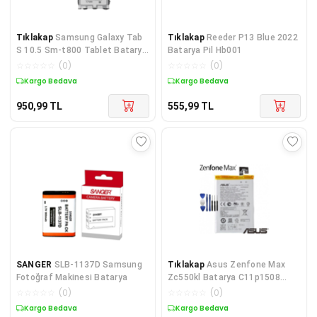
Tıklakap
Samsung Galaxy Tab
Tıklakap
Reeder P13 Blue 2022
S 10.5 Sm-t800 Tablet Batarya
Batarya Pil Hb001
Pil Eb-bt800fbe
☆
☆
☆
☆
☆
(
0
)
☆
☆
☆
☆
☆
(
0
)
Kargo Bedava
Kargo Bedava
950,99
TL
555,99
TL
SANGER
SLB-1137D Samsung
Tıklakap
Asus Zenfone Max
Fotoğraf Makinesi Batarya
Zc550kl Batarya C11p1508
3,300 Mah + Tamir Seti
☆
☆
☆
☆
☆
(
0
)
☆
☆
☆
☆
☆
(
0
)
Kargo Bedava
Kargo Bedava