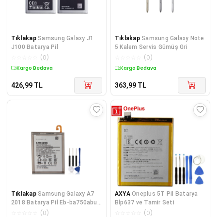
Tıklakap
Samsung Galaxy J1
Tıklakap
Samsung Galaxy Note
J100 Batarya Pil
5 Kalem Servis Gümüş Gri
☆
☆
☆
☆
☆
(
0
)
☆
☆
☆
☆
☆
(
0
)
Kargo Bedava
Kargo Bedava
426,99
TL
363,99
TL
Tıklakap
Samsung Galaxy A7
AXYA
Oneplus 5T Pil Batarya
2018 Batarya Pil Eb-ba750abu
Blp637 ve Tamir Seti
Ve Tamir Seti
☆
☆
☆
☆
☆
(
0
)
☆
☆
☆
☆
☆
(
0
)