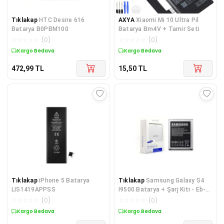
Tıklakap
HTC Desire 616
AXYA
Xiaomi Mi 10 Ultra Pil
Batarya B0PBM100
Batarya Bm4V + Tamir Seti
☆
☆
☆
☆
☆
(
0
)
☆
☆
☆
☆
☆
(
0
)
Kargo Bedava
Kargo Bedava
472,99
TL
15,50
TL
Tıklakap
iPhone 5 Batarya
Tıklakap
Samsung Galaxy S4
LIS1419APPSS
I9500 Batarya + Şarj Kiti - Eb-
b600bebecww
☆
☆
☆
☆
☆
(
0
)
☆
☆
☆
☆
☆
(
0
)
Kargo Bedava
Kargo Bedava