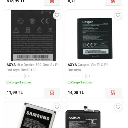
618,99
TL
6,71
TL
AXYA
Htc Desire 500 One Sv Pil
AXYA
Casper Via E1C Pil
Batarya Bm60100
Batarya
☆
☆
☆
☆
☆
(
0
)
☆
☆
☆
☆
☆
(
0
)
Kargo Bedava
Kargo Bedava
11,99
TL
14,08
TL