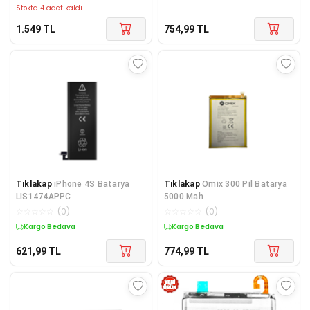
Stokta 4 adet kaldı.
1.549
TL
754,99
TL
Tıklakap
iPhone 4S Batarya
Tıklakap
Omix 300 Pil Batarya
LIS1474APPC
5000 Mah
☆
☆
☆
☆
☆
(
0
)
☆
☆
☆
☆
☆
(
0
)
Kargo Bedava
Kargo Bedava
621,99
TL
774,99
TL