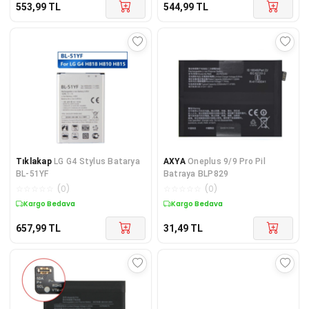
553,99
TL
544,99
TL
Tıklakap
LG G4 Stylus Batarya
AXYA
Oneplus 9/9 Pro Pil
BL-51YF
Batraya BLP829
☆
☆
☆
☆
☆
(
0
)
☆
☆
☆
☆
☆
(
0
)
Kargo Bedava
Kargo Bedava
657,99
TL
31,49
TL