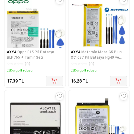
AXYA
Oppo F15 Pil Batarya
AXYA
Motorola Moto G5 Plus
BLP765 + Tamir Seti
Xt1687 Pil Batarya Hg40 ve
Tamir Seti
☆
☆
☆
☆
☆
(
0
)
☆
☆
☆
☆
☆
(
0
)
Kargo Bedava
Kargo Bedava
17,39
TL
16,28
TL