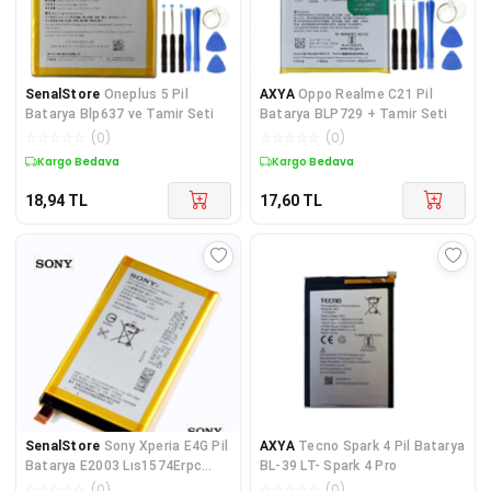
SenalStore
Oneplus 5 Pil
AXYA
Oppo Realme C21 Pil
Batarya Blp637 ve Tamir Seti
Batarya BLP729 + Tamir Seti
☆
☆
☆
☆
☆
(
0
)
☆
☆
☆
☆
☆
(
0
)
Kargo Bedava
Kargo Bedava
18,94
TL
17,60
TL
SenalStore
Sony Xperia E4G Pil
AXYA
Tecno Spark 4 Pil Batarya
Batarya E2003 Lıs1574Erpc
BL-39 LT- Spark 4 Pro
Servis
☆
☆
☆
☆
☆
(
0
)
☆
☆
☆
☆
☆
(
0
)