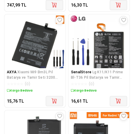
747,99
TL
16,30
TL
AXYA
Xiaomi Mi9 Bm3L Pil
SenalStore
Lg K11/K11 Prime
Batarya ve Tamir Seti 3200
Bl-T36 Pil Batarya ve Tamir
Mah
Seti
☆
☆
☆
☆
☆
(
0
)
☆
☆
☆
☆
☆
(
0
)
Kargo Bedava
Kargo Bedava
15,76
TL
16,61
TL