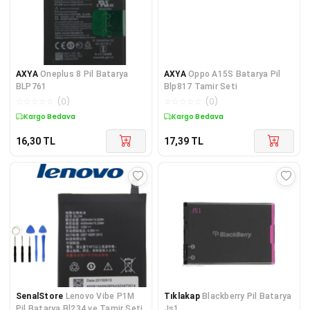
AXYA
Oneplus 8 Pil Batarya
AXYA
Oppo A15S Batarya Pil
BLP761
Blp817 Tamir Seti
☆
☆
☆
☆
☆
(
0
)
☆
☆
☆
☆
☆
(
0
)
Kargo Bedava
Kargo Bedava
16,30
TL
17,39
TL
SenalStore
Lenovo Vibe P1M
Tıklakap
Blackberry Pil Batarya
Pil Batarya Bl234 ve Tamir Seti
Js1