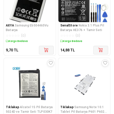
AXYA
Samsung Eb504465Vu
SenalStore
Nokia 3.1 Plus Pil
Batarya
Batarya HE376 + Tamir Seti
☆
☆
☆
☆
☆
(
0
)
☆
☆
☆
☆
☆
(
0
)
Kargo Bedava
Kargo Bedava
9,70
TL
14,88
TL
Tıklakap
Alcatel 1S Pil Batarya
Tıklakap
Samsung Note 10.1
5024D ve Tamir Seti TLP030K7
Tablet Pil Batarya P601 P602