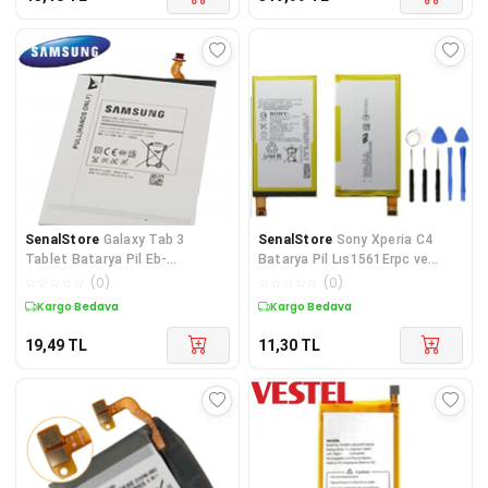
SenalStore
Galaxy Tab 3
SenalStore
Sony Xperia C4
Tablet Batarya Pil Eb-
Batarya Pil Lıs1561Erpc ve
Bt116Abe
Tamir Seti
☆
☆
☆
☆
☆
(
0
)
☆
☆
☆
☆
☆
(
0
)
T110/T111/T113/T116
Kargo Bedava
Kargo Bedava
19,49
TL
11,30
TL