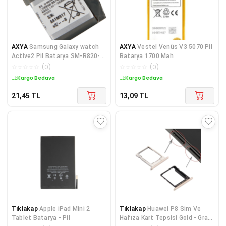
AXYA
Samsung Galaxy watch
AXYA
Vestel Venüs V3 5070 Pil
Active2 Pil Batarya SM-R820-
Batarya 1700 Mah
EB-BR820ABY
☆
☆
☆
☆
☆
(
0
)
☆
☆
☆
☆
☆
(
0
)
Kargo Bedava
Kargo Bedava
21,45
TL
13,09
TL
Tıklakap
Apple iPad Mini 2
Tıklakap
Huawei P8 Sim Ve
Tablet Batarya - Pil
Hafıza Kart Tepsisi Gold - Gra-