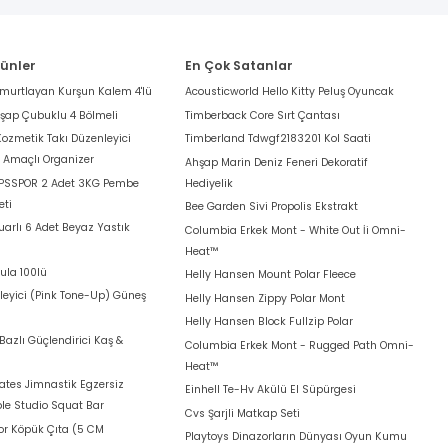
rünler
En Çok Satanlar
umurtlayan Kurşun Kalem 4'lü
Acousticworld Hello Kitty Peluş Oyuncak
hşap Çubuklu 4 Bölmeli
Timberback Core Sırt Çantası
Kozmetik Takı Düzenleyici
Timberland Tdwgf2183201 Kol Saati
k Amaçlı Organizer
Ahşap Marin Deniz Feneri Dekoratif
 PSSPOR 2 Adet 3KG Pembe
Hediyelik
eti
Bee Garden Sivi Propolis Ekstrakt
arlı 6 Adet Beyaz Yastık
Columbia Erkek Mont - White Out İi Omni-
Heat™
ula 100lü
Helly Hansen Mount Polar Fleece
leyici (Pink Tone-Up) Güneş
Helly Hansen Zippy Polar Mont
Helly Hansen Block Fullzip Polar
azlı Güçlendirici Kaş &
Columbia Erkek Mont - Rugged Path Omni-
Heat™
lates Jimnastik Egzersiz
Einhell Te-Hv Akülü El Süpürgesi
le Studio Squat Bar
Cvs Şarjli Matkap Seti
for Köpük Çıta (5 CM
Playtoys Dinazorların Dünyası Oyun Kumu