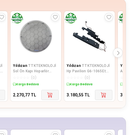
Jİ
Yıldızan
TTKTEKNOLOJİ
Yıldızan
TTKTEKNOLOJİ
Yıldızan
Ea
Sol Ön Kapı Hoparlör
Hp Pavilion G6-1065Et
Asus R5
Kapağı Gri 3B0868149 VW
G6-1110Et G7-1000St
R513Vb 
☆
☆
☆
☆
☆
(
0
)
☆
☆
☆
☆
☆
(
0
)
☆
☆
☆
☆
Lupo il
Notebook İ
Uyumlu 
Kargo Bedava
Kargo Bedava
Kargo 
2.270,77
TL
3.180,55
TL
3.180,5