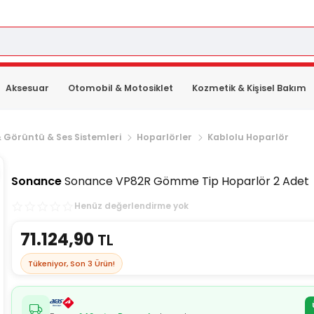
Aksesuar
Otomobil & Motosiklet
Kozmetik & Kişisel Bakım
 Görüntü & Ses Sistemleri
Hoparlörler
Kablolu Hoparlör
Sonance
Sonance VP82R Gömme Tip Hoparlör 2 Adet
Henüz değerlendirme yok
71.124,90
TL
Tükeniyor, Son
3
Ürün!