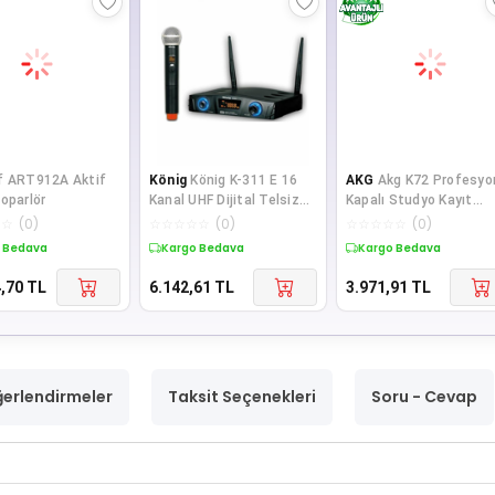
f ART912A Aktif
König
König K-311 E 16
AKG
Akg K72 Profesyo
oparlör
Kanal UHF Dijital Telsiz
Kapalı Studyo Kayıt
Mikrofon
Kulaklık
☆
☆
(
0
)
☆
☆
☆
☆
☆
(
0
)
☆
☆
☆
☆
☆
(
0
)
 Bedava
Kargo Bedava
Kargo Bedava
,70
TL
6.142,61
TL
3.971,91
TL
erlendirmeler
Taksit Seçenekleri
Soru - Cevap