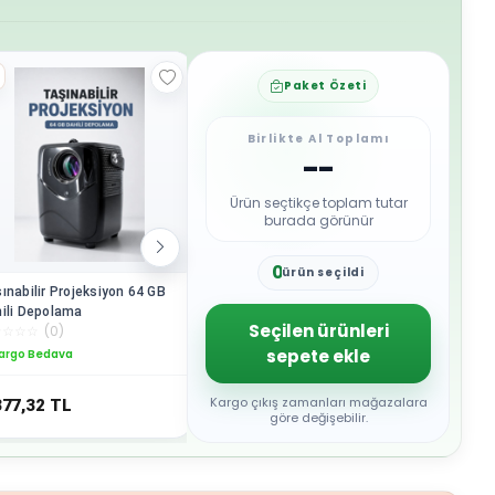
Paket Özeti
Birlikte Al Toplamı
--
Ürün seçtikçe toplam tutar
burada görünür
0
ürün seçildi
1
ınabilir Projeksiyon 64 GB
Geyik Tasarımlı Akıllı
Kablosuz 
2
ili Depolama
Projeksiyon Cihazı 4K WiFi
Destekli
3
Seçilen ürünleri
☆
☆
☆
☆
(
0
)
☆
☆
☆
☆
☆
(
0
)
☆
☆
☆
☆
☆
Bluetooth Destekli
Uyumlu
4
sepete ekle
argo Bedava
Kargo Bedava
Kargo B
5
6
7
Kargo çıkış zamanları mağazalara
377,32
TL
8.717,63
TL
9.171,3
8
göre değişebilir.
9