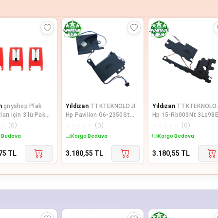
n
gnyshop Plak
Yıldızan
TTKTEKNOLOJİ
Yıldızan
TTKTEKNOLO
arı için 3'lü Paket
Hp Pavilion G6-2350St
Hp 15-Rb003Nt 3Le98
abla Yedek İğneler
G6-2008Et G6-2216Et
15-Ra013Nt 3Qt54Ea
☆
☆
(
0
)
☆
☆
☆
☆
☆
(
0
)
☆
☆
☆
☆
☆
(
0
)
Notebook İ
Notebook İl
 Bedava
Kargo Bedava
Kargo Bedava
75
TL
3.180,55
TL
3.180,55
TL