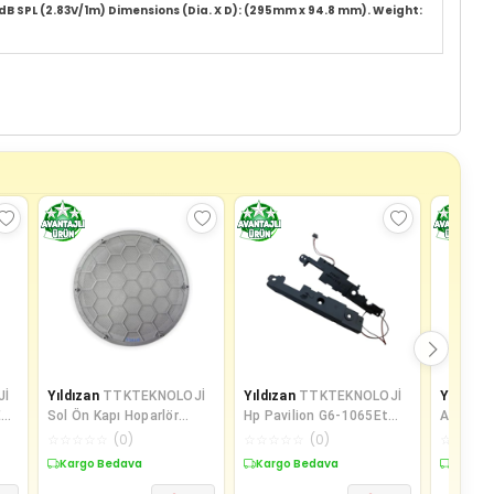
dB SPL (2.83V/1m) Dimensions (Dia. X D): (295mm x 94.8 mm). Weight:
Jİ
Yıldızan
TTKTEKNOLOJİ
Yıldızan
TTKTEKNOLOJİ
Yıldızan
Ea
Sol Ön Kapı Hoparlör
Hp Pavilion G6-1065Et
Asus R5
Kapağı Gri 3B0868149 VW
G6-1110Et G7-1000St
R513Vb 
☆
☆
☆
☆
☆
(
0
)
☆
☆
☆
☆
☆
(
0
)
☆
☆
☆
☆
Lupo il
Notebook İ
Uyumlu 
Kargo Bedava
Kargo Bedava
Kargo 