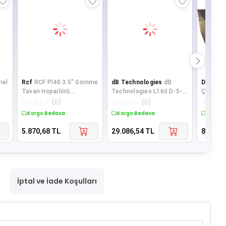
nel
Rcf
RCF Pl40 3.5" Gömme
dB Technologies
dB
Denox
D
Tavan Hoparlörü
Technologies L160 D-5-
Çift Tel
16watt/100v
inch 160 Watt Aktif
120Watt
☆
☆
☆
☆
☆
(
0
)
☆
☆
☆
☆
☆
(
0
)
☆
☆
☆
☆
Duvar Hoparlörü
Mixer
Kargo Bedava
Kargo Bedava
Kargo 
5.870,68
TL
29.086,54
TL
8.821,3
İptal ve İade Koşulları