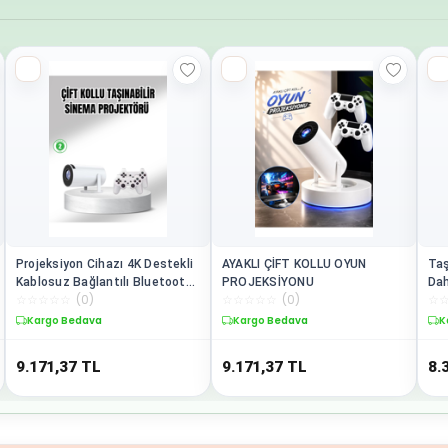
Projeksiyon Cihazı 4K Destekli
AYAKLI ÇİFT KOLLU OYUN
Taş
Kablosuz Bağlantılı Bluetooth
PROJEKSİYONU
Dah
☆
☆
☆
☆
☆
(
0
)
☆
☆
☆
☆
☆
(
0
)
☆
5.0
Kargo Bedava
Kargo Bedava
K
9.171,37
TL
9.171,37
TL
8.