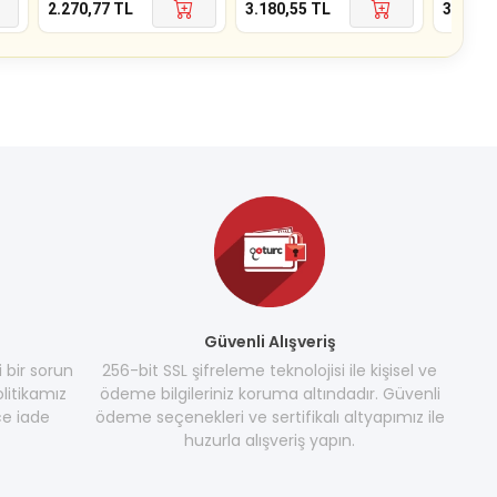
2.270,77
TL
3.180,55
TL
3.180,5
Güvenli Alışveriş
i bir sorun
256-bit SSL şifreleme teknolojisi ile kişisel ve
litikamız
ödeme bilgileriniz koruma altındadır. Güvenli
e iade
ödeme seçenekleri ve sertifikalı altyapımız ile
huzurla alışveriş yapın.