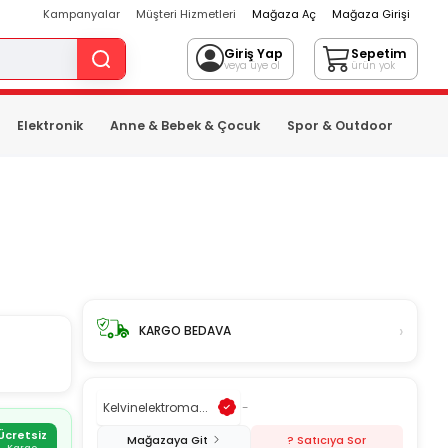
Kampanyalar
Müşteri Hizmetleri
Mağaza Aç
Mağaza Girişi
Giriş Yap
Sepetim
veya üye ol
ürün yok
Elektronik
Anne & Bebek & Çocuk
Spor & Outdoor
›
KARGO BEDAVA
Kelvinelektroma...
-
Ücretsiz
Mağazaya Git
? Satıcıya Sor