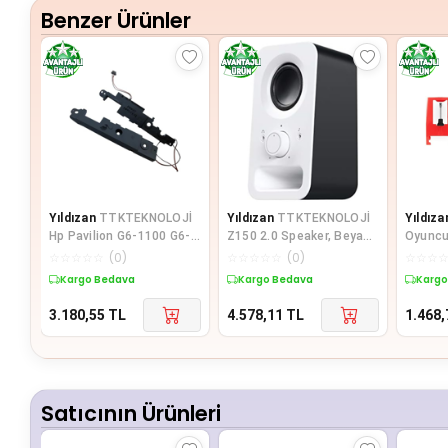
Benzer Ürünler
Yıldızan
TTKTEKNOLOJİ
Yıldızan
TTKTEKNOLOJİ
Yıldıza
Hp Pavilion G6-1100 G6-
Z150 2.0 Speaker, Beyaz
Oyuncul
1B00 G6-1D00 Notebook
TTKTEKNOLOJİ 395519
Döner T
☆
☆
☆
☆
☆
(
0
)
☆
☆
☆
☆
☆
(
0
)
☆
☆
☆
İle Uyu
Kargo Bedava
Kargo Bedava
Kargo
3.180,55
TL
4.578,11
TL
1.468,
Satıcının Ürünleri