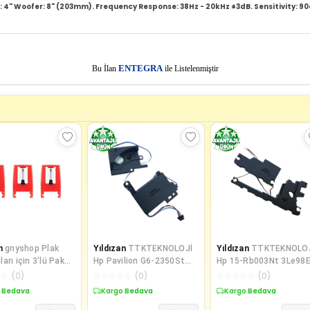
4" Woofer: 8" (203mm). Frequency Response: 38Hz - 20kHz ±3dB. Sensitivity: 90
E
Bu İlan
NTEGRA
ile Listelenmiştir
n
gnyshop Plak
Yıldızan
TTKTEKNOLOJİ
Yıldızan
TTKTEKNOLO
arı için 3'lü Paket
Hp Pavilion G6-2350St
Hp 15-Rb003Nt 3Le98
abla Yedek İğneler
G6-2008Et G6-2216Et
15-Ra013Nt 3Qt54Ea
☆
☆
(
0
)
☆
☆
☆
☆
☆
(
0
)
☆
☆
☆
☆
☆
(
0
)
Notebook İ
Notebook İl
 Bedava
Kargo Bedava
Kargo Bedava