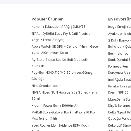
Popüler Ürünler
En Favori Ü
Kanonik Education ARAÇ ŞEMSİYESİ
İsego Emoji Y
TEFAL , Ey505d Easy Fry & Grill Precision
Ayakkabılık A
Yağsız Fritöz Airfryer,
2 Katlı Banyo 
Apple Watch SE GPS + Cellular 44mm Gece
Baharatlık Ço
Yarısı Alüminyum Kasa
Besinistanbul
AyrStore Stereo Ses Kaliteli Bluetooth
Renk Dambıl S
Kulaklık
Formeya Fermu
Ray-Ban 4340 710/M2 50 Unisex Güneş
Koruyucu Alez
Gözlüğü
İnci Ağda Spat
Nike Sneaker,Kadın
Pembe Ton Eşit
NIVEA Nivea SUN Hassas Yüz Güneş Kremi
Kremi SPF 50
50ml,
Maru.Derm Su B
Xiaomi Power Bank 10000mAh
Kirpik Serumu
MyBalliStore Galaksi Baskılı iPhone 16 Pro
Delta Squat Pi
Max Telefon Kılıfı
Çubuğu Portab
Yves Rocher Mon Evidence EDP- Kadın
Dekoratif Stra