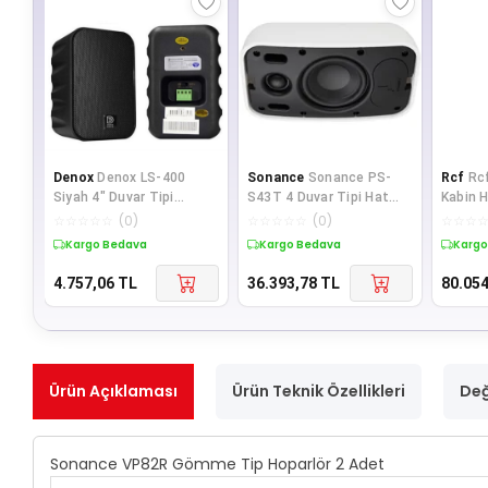
Denox
Denox LS-400
Sonance
Sonance PS-
Rcf
Rc
Siyah 4" Duvar Tipi
S43T 4 Duvar Tipi Hat
Kabin H
Hoparlör (Takım)
Trafolu Beyaz Hoparlör (2
☆
☆
☆
☆
☆
(
0
)
☆
☆
☆
☆
☆
(
0
)
☆
☆
☆
Adet)
Kargo Bedava
Kargo Bedava
Kargo
4.757,06
TL
36.393,78
TL
80.054
Ürün Açıklaması
Ürün Teknik Özellikleri
Değ
Sonance VP82R Gömme Tip Hoparlör 2 Adet