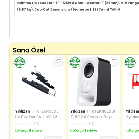
Gömme tip speaker - 8" - 125W 8 Ohm. Tweeter: 1" (25mm). Mid Range: 
(5.67 kg). Cut-Out Dimensions (Diameter): (257mm) TAKIM
Sana Özel
Yıldızan
TTKTEKNOLOJİ
Yıldızan
TTKTEKNOLOJİ
Yıldıza
Hp Pavilion G6-1100 G6-
Z150 2.0 Speaker, Beyaz
Oyuncul
1B00 G6-1D00 Notebook
TTKTEKNOLOJİ 395519
Döner T
☆
☆
☆
☆
☆
(
0
)
☆
☆
☆
☆
☆
(
0
)
☆
☆
☆
İle Uyu
Kargo Bedava
Kargo Bedava
Kargo