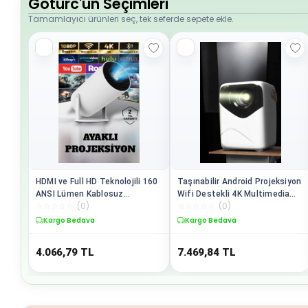
Goturc'un Seçimleri
Tamamlayıcı ürünleri seç, tek seferde sepete ekle.
HDMI ve Full HD Teknolojili 160
Taşınabilir Android Projeksiyon
ANSI Lümen Kablosuz
Wifi Destekli 4K Multimedia
☆
☆
☆
☆
☆
(
0
)
☆
☆
☆
☆
☆
(
0
)
Projeksiyon
Tabanlı Ev Ve Ofis Tipi
Kargo Bedava
Kargo Bedava
4.066,79
TL
7.469,84
TL