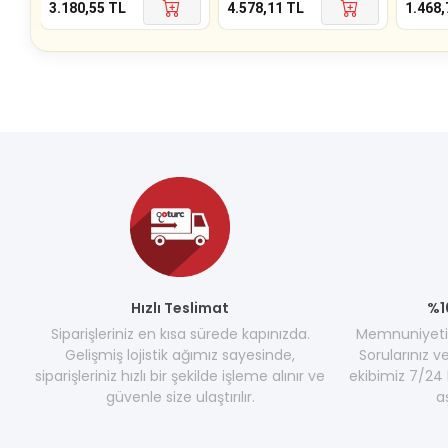
3.180,55
TL
4.578,11
TL
1.468,
Hızlı Teslimat
%1
Siparişleriniz en kısa sürede kapınızda.
Memnuniyetini
Gelişmiş lojistik ağımız sayesinde,
Sorularınız v
siparişleriniz hızlı bir şekilde işleme alınır ve
ekibimiz 7/24 
güvenle size ulaştırılır.
a