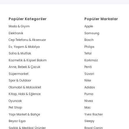
Popüler Kategoriler
Popüler Markalar
Moda & Giyim
Apple
Elektronik
Samsung
Cep Telefonu & Aksesuar
Bosch
Ev, Yaşam & Mobilya
Philips
Sofra & Mutfak
Tefal
Kozmetik & Kişisel Bakım
Korkmaz
Anne, Bebek & Çocuk
Penti
Süpermarket
Süvari
Spor & Outdoor
Nike
Otomobil & Motosiklet
Adidas
Kitap, Hobi & Eğlence
Puma
Oyuncak
Nivea
Pet Shop
Mac
Yapı Market & Bahçe
Yves Rocher
Beyaz Eşya
Sleepy
Sağlık & Medikal Ürünler
Royal Canin