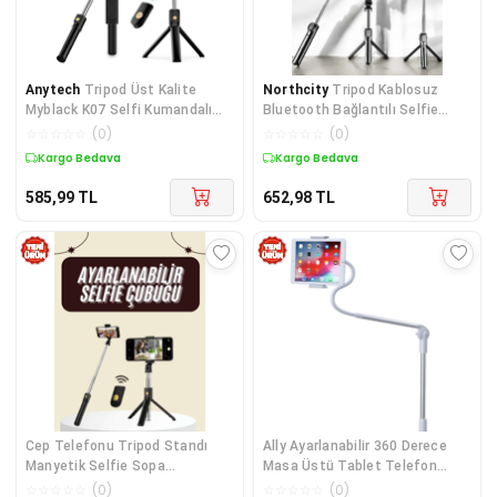
Anytech
Tripod Üst Kalite
Northcity
Tripod Kablosuz
Myblack K07 Selfi Kumandalı
Bluetooth Bağlantılı Selfie
Bluetooth Selfie
Çubuğu 360 Derece Dönebilen -
☆
☆
☆
☆
☆
(
0
)
☆
☆
☆
☆
☆
(
0
)
Kablosuz Selfie Çubuğu
Kargo Bedava
Kargo Bedava
585,99
TL
652,98
TL
Cep Telefonu Tripod Standı
Ally Ayarlanabilir 360 Derece
Manyetik Selfie Sopa
Masa Üstü Tablet Telefon
Bluetooth Uzaktan Kumandalı
Tutucu-1852
☆
☆
☆
☆
☆
(
0
)
☆
☆
☆
☆
☆
(
0
)