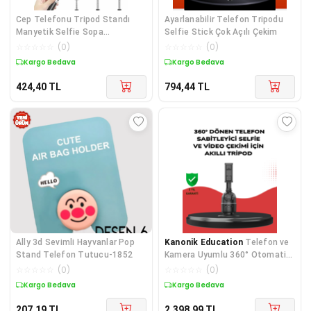
Cep Telefonu Tripod Standı
Ayarlanabilir Telefon Tripodu
Manyetik Selfie Sopa
Selfie Stick Çok Açılı Çekim
Bluetooth Uzaktan Kumandalı
☆
☆
☆
☆
☆
(
0
)
☆
☆
☆
☆
☆
(
0
)
Kargo Bedava
Kargo Bedava
424,40
TL
794,44
TL
Ally 3d Sevimli Hayvanlar Pop
Kanonik Education
Telefon ve
Stand Telefon Tutucu-1852
Kamera Uyumlu 360° Otomatik
Takipli Akıllı Masa Tripodu
☆
☆
☆
☆
☆
(
0
)
☆
☆
☆
☆
☆
(
0
)
Kargo Bedava
Kargo Bedava
207,19
TL
2.398,99
TL