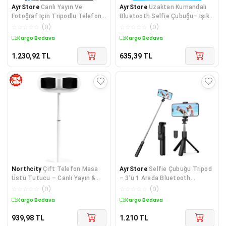
AyrStore
Canlı Yayın Ve
AyrStore
Uzaktan Kumandalı
Fotoğraf İçin Tripodlu Telefon
Bluetooth Selfie Çubuğu– Işıklı,
Tutucu
130 cm Ayarlanabilir
☆
☆
☆
☆
☆
(
0
)
☆
☆
☆
☆
☆
(
0
)
Kargo Bedava
Kargo Bedava
1.230,92
TL
635,39
TL
Northcity
Çift Telefon Masa
AyrStore
Selfie Çubuğu Tripod
Üstü Tutucu – Canlı Yayın &
– 3’ü 1 Arada Bluetooth
TikTok Çekimi İçin 360°
Uzaktan Kumandalı Telefon
☆
☆
☆
☆
☆
(
0
)
☆
☆
☆
☆
☆
(
0
)
Dönebilir 2’li Stand
Tutucu, 360° Döner
Kargo Bedava
Kargo Bedava
939,98
TL
1.210
TL