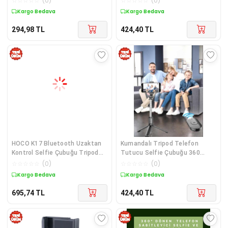
☆
☆
☆
☆
☆
(
0
)
☆
☆
☆
☆
☆
(
0
)
Kargo Bedava
Kargo Bedava
294,98
TL
424,40
TL
HOCO K17 Bluetooth Uzaktan
Kumandalı Tripod Telefon
Kontrol Selfie Çubuğu Tripod
Tutucu Selfie Çubuğu 360
Mini Canlı Yayın Standı-1852
Derece Dönebilen
☆
☆
☆
☆
☆
(
0
)
☆
☆
☆
☆
☆
(
0
)
Kargo Bedava
Kargo Bedava
695,74
TL
424,40
TL