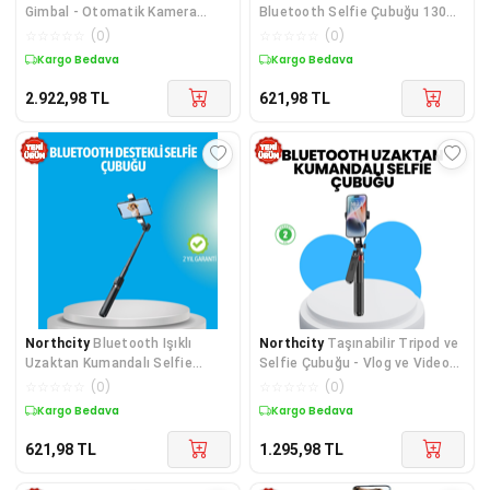
Gimbal - Otomatik Kamera
Bluetooth Selfie Çubuğu 130
Stabilizatörü
cm – Sarsıntısız ve
☆
☆
☆
☆
☆
(
0
)
☆
☆
☆
☆
☆
(
0
)
Profesyonel Çekimler
Kargo Bedava
Kargo Bedava
2.922,98
TL
621,98
TL
Northcity
Bluetooth Işıklı
Northcity
Taşınabilir Tripod ve
Uzaktan Kumandalı Selfie
Selfie Çubuğu - Vlog ve Video
Çubuğu – 130 cm – LED Tripod
Çekimi İçin Pratik Çözüm
☆
☆
☆
☆
☆
(
0
)
☆
☆
☆
☆
☆
(
0
)
Kargo Bedava
Kargo Bedava
621,98
TL
1.295,98
TL