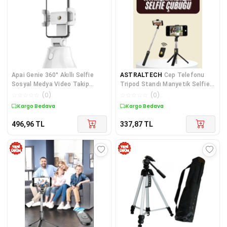
Apai Genie 360° Akıllı Selfie
ASTRALTECH
Cep Telefonu
Sosyal Medya Video Takip
Tripod Standı Manyetik Selfie
Asistanı Tripod-1852
Sopa Bluetooth Uzaktan
☆
☆
☆
☆
☆
(
0
)
☆
☆
☆
☆
☆
(
0
)
Kumandalı
Kargo Bedava
Kargo Bedava
496,96
TL
337,87
TL