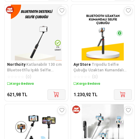
Northcity
Katlanabilir 130 cm
AyrStore
Tripodlu Selfie
Bluetooth’lu Işıklı Selfie
Çubuğu Uzaktan Kumandalı
Çubuğu - Profesyonel Çekim ve
Canlı Yayın Uyumlu
☆
☆
☆
☆
☆
(
0
)
☆
☆
☆
☆
☆
(
0
)
LED Aydınlatma
Kargo Bedava
Kargo Bedava
621,98
TL
1.230,92
TL