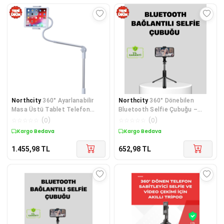
Northcity
360° Ayarlanabilir
Northcity
360° Dönebilen
Masa Üstü Tablet Telefon
Bluetooth Selfie Çubuğu –
Tutucu – 4-11" Tüm Cihaz
Profesyonel Fotoğraf ve Video
☆
☆
☆
☆
☆
(
0
)
☆
☆
☆
☆
☆
(
0
)
Uyumlu
Çekimi
Kargo Bedava
Kargo Bedava
1.455,98
TL
652,98
TL