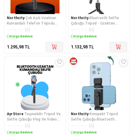
Northcity
Çok Açılı Uzaktan
Northcity
Bluetooth Selfie
Kumandalı Telefon Tripodu
Çubuğu Tripod - Uzaktan
Selfie Stick
Kumandalı 75 cm Katlanabilir
☆
☆
☆
☆
☆
(
0
)
☆
☆
☆
☆
☆
(
0
)
Canlı Yayın Standı
Kargo Bedava
Kargo Bedava
1.295,98
TL
1.132,98
TL
AyrStore
Taşınabilir Tripod Ve
Northcity
Kompakt Tripod
Selfie Çubuğu Vlog Ve Video
Selfie Çubuğu Bluetooth
Çekimi
Kumanda & LED Işık
☆
☆
☆
☆
☆
(
0
)
☆
☆
☆
☆
☆
(
0
)
Kargo Bedava
Kargo Bedava