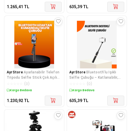
1.265,41
TL
635,39
TL
AyrStore
Ayarlanabilir Telefon
AyrStore
Bluetooth’lu Işıklı
Tripodu Selfie Stick Çok Açılı
Selfie Çubuğu – Katlanabilir,
Çekim
130 cm
☆
☆
☆
☆
☆
(
0
)
☆
☆
☆
☆
☆
(
0
)
Kargo Bedava
Kargo Bedava
1.230,92
TL
635,39
TL