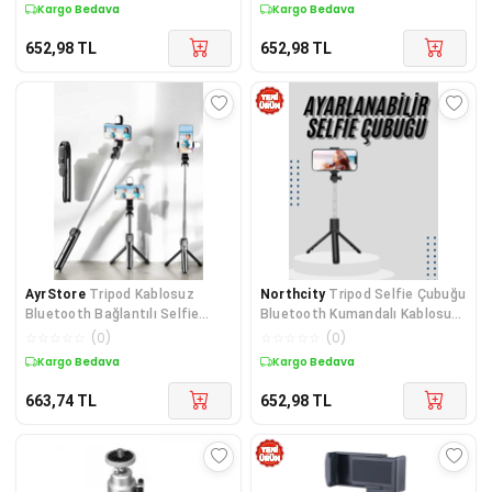
Çekim Kiti
Kompakt
Kargo Bedava
Kargo Bedava
652,98
TL
652,98
TL
AyrStore
Tripod Kablosuz
Northcity
Tripod Selfie Çubuğu
Bluetooth Bağlantılı Selfie
Bluetooth Kumandalı Kablosuz
Çubuğu 360 Derece Dönebilen
LED Işıklı - 186mm / 125g
☆
☆
☆
☆
☆
(
0
)
☆
☆
☆
☆
☆
(
0
)
Kargo Bedava
Kargo Bedava
663,74
TL
652,98
TL