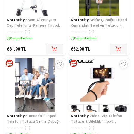
Northcity
65cm Alüminyum
Northcity
Selfie Çubuğu Tripod
Cep Telefonu+Kamera Tripod
Kumandalı Telefon Tutucu -
Stand - Stabil Çekim ve Kolay
Siyah
☆
☆
☆
☆
☆
(
0
)
☆
☆
☆
☆
☆
(
0
)
Taşıma
Kargo Bedava
Kargo Bedava
681,98
TL
652,98
TL
Northcity
Kumandalı Tripod
Northcity
Video Grip Telefon
Telefon Tutucu Selfie Çubuğu
Tutucu & Bileklik Tripod
360° Dönebilen - Bluetooth ve
Adaptörü - Sarsıntısız Çekim
☆
☆
☆
☆
☆
(
0
)
☆
☆
☆
☆
☆
(
0
)
Çok Yönlü Çekim