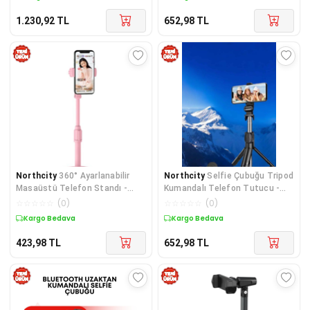
1.230,92
TL
652,98
TL
Northcity
360° Ayarlanabilir
Northcity
Selfie Çubuğu Tripod
Masaüstü Telefon Standı -
Kumandalı Telefon Tutucu -
Görüntülü Konuşma & Video
Siyah | Profesyonel Tripod ve
☆
☆
☆
☆
☆
(
0
)
☆
☆
☆
☆
☆
(
0
)
Çekim Tutucu
Selfie Çubuğu
Kargo Bedava
Kargo Bedava
423,98
TL
652,98
TL