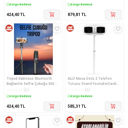
Kargo Bedava
Kargo Bedava
424,40
TL
879,81
TL
Tripod Kablosuz Bluetooth
ALLY Masa Üstü 2 Telefon
Bağlantılı Selfie Çubuğu 360
Tutucu Stand YoutuberCanlı
Derece Dönebilen
Yayın Selfie TikTok Makeup-
☆
☆
☆
☆
☆
(
0
)
☆
☆
☆
☆
☆
(
0
)
1852
Kargo Bedava
Kargo Bedava
424,40
TL
585,31
TL