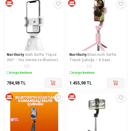
Northcity
Akıllı Selfie Tripod
Northcity
Bluetooth Selfie
360° - Yüz İzleme ve Bluetooth
Tripod Çubuğu – 8 Saat
Kontrol
Kesintisiz, Katlanabilir, 235 g
☆
☆
☆
☆
☆
(
0
)
☆
☆
☆
☆
☆
(
0
)
Kargo Bedava
Kargo Bedava
784,98
TL
1.455,98
TL