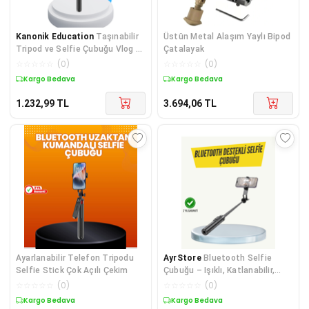
Kanonik Education
Taşınabilir
Üstün Metal Alaşım Yaylı Bipod
Tripod ve Selfie Çubuğu Vlog ve
Çatalayak
Video Çekimi
☆
☆
☆
☆
☆
(
0
)
☆
☆
☆
☆
☆
(
0
)
Kargo Bedava
Kargo Bedava
1.232,99
TL
3.694,06
TL
Ayarlanabilir Telefon Tripodu
AyrStore
Bluetooth Selfie
Selfie Stick Çok Açılı Çekim
Çubuğu – Işıklı, Katlanabilir,
Uzaktan Kumandalı
☆
☆
☆
☆
☆
(
0
)
☆
☆
☆
☆
☆
(
0
)
Kargo Bedava
Kargo Bedava