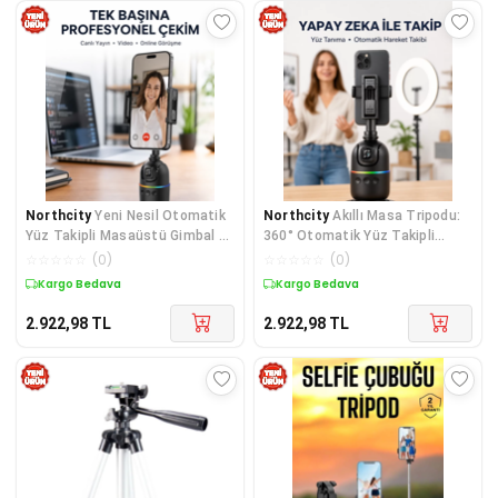
Northcity
Yeni Nesil Otomatik
Northcity
Akıllı Masa Tripodu:
Yüz Takipli Masaüstü Gimbal -
360° Otomatik Yüz Takipli
Canlı Yayın ve Vlog Çekimi İçin
Profesyonel Çekim Ünitesi
☆
☆
☆
☆
☆
(
0
)
☆
☆
☆
☆
☆
(
0
)
Kargo Bedava
Kargo Bedava
2.922,98
TL
2.922,98
TL