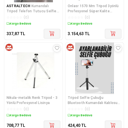
ASTRALTECH
Kumandalı
Onlasr 1570 Mm Tripod 3yönlü
Tripod Telefon Tutucu Selfie
Profesyonel Süper Kalite
Çubuğu 360 Derece Dönebilen
Lisinya
☆
☆
☆
☆
☆
(
0
)
☆
☆
☆
☆
☆
(
0
)
Kargo Bedava
Kargo Bedava
337,87
TL
3.154,63
TL
Nikula-metalik Renk Tripod - 3
Tripod Selfie Çubuğu
Yönlü Profesyonel Lisinya
Bluetooth Kumandalı Kablosuz
Led Işıklı
☆
☆
☆
☆
☆
(
0
)
☆
☆
☆
☆
☆
(
0
)
Kargo Bedava
Kargo Bedava
708,77
TL
424,40
TL