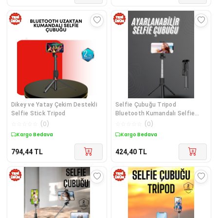
Dikey ve Yatay Çekim Destekli
Selfie Çubuğu Tripod
Selfie Stick Tripod
Bluetooth Kumandalı Selfie
Çubuğu Telefon Tutucu
☆
☆
☆
☆
☆
(
0
)
☆
☆
☆
☆
☆
(
0
)
Kargo Bedava
Kargo Bedava
794,44
TL
424,40
TL