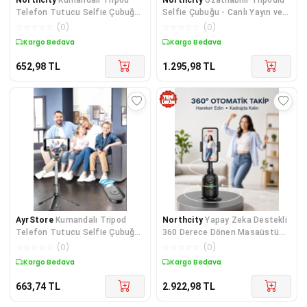
Telefon Tutucu Selfie Çubuğu
Selfie Çubuğu - Canlı Yayın ve
360° Dönebilen - Bluetooth
Video Çekimi İçin Profesyonel
☆
☆
☆
☆
☆
(
0
)
☆
☆
☆
☆
☆
(
0
)
Kontrol
Çözüm
Kargo Bedava
Kargo Bedava
652,98
TL
1.295,98
TL
AyrStore
Kumandalı Tripod
Northcity
Yapay Zeka Destekli
Telefon Tutucu Selfie Çubuğu
360 Derece Dönen Masaüstü
360 Derece Dönebilen
Telefon Sabitleyici - Akıllı Yüz
☆
☆
☆
☆
☆
(
0
)
☆
☆
☆
☆
☆
(
0
)
Takipli Gimbal Stand
Kargo Bedava
Kargo Bedava
663,74
TL
2.922,98
TL