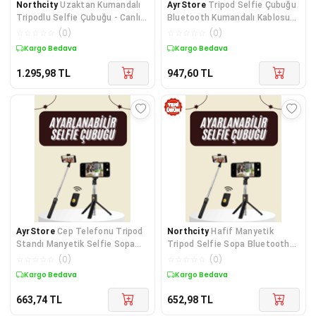
Northcity
Uzaktan Kumandalı
AyrStore
Tripod Selfie Çubuğu
Tripodlu Selfie Çubuğu - Canlı
Bluetooth Kumandalı Kablosuz
Yayın ve Vlog İçin Profesyonel
Led Işıklı
☆
☆
☆
☆
☆
(
0
)
☆
☆
☆
☆
☆
(
0
)
Çözüm
Kargo Bedava
Kargo Bedava
1.295,98
TL
947,60
TL
AyrStore
Cep Telefonu Tripod
Northcity
Hafif Manyetik
Standı Manyetik Selfie Sopa
Tripod Selfie Sopa Bluetooth
Bluetooth Uzaktan Kumandalı
Kumandalı - 186mm
☆
☆
☆
☆
☆
(
0
)
☆
☆
☆
☆
☆
(
0
)
Kargo Bedava
Kargo Bedava
663,74
TL
652,98
TL