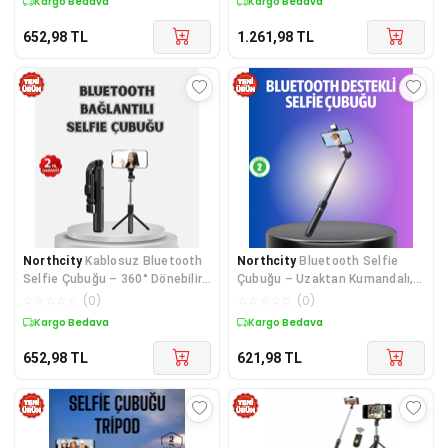
Kargo Bedava
Kargo Bedava
652,98
TL
1.261,98
TL
Northcity
Kablosuz Bluetooth
Northcity
Bluetooth Selfie
Selfie Çubuğu – 360° Dönebilir,
Çubuğu – Uzaktan Kumandalı,
Taşınabilir ve Şık Tasarım
LED Işıklı ve Katlanabilir
☆
☆
☆
☆
☆
(
0
)
☆
☆
☆
☆
☆
(
0
)
(130 cm)
Kargo Bedava
Kargo Bedava
652,98
TL
621,98
TL