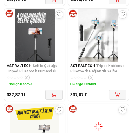
ASTRALTECH
Selfie Çubuğu
ASTRALTECH
Tripod Kablosuz
Tripod Bluetooth Kumandalı
Bluetooth Bağlantılı Selfie
Selfie Çubuğu Telefon Tutucu
Çubuğu 360 Derece Dönebilen
☆
☆
☆
☆
☆
(
0
)
☆
☆
☆
☆
☆
(
0
)
Kargo Bedava
Kargo Bedava
337,87
TL
337,87
TL