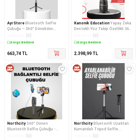
AyrStore
Bluetooth Selfie
Kanonik Education
Yapay Zeka
Çubuğu – 360° Dönebilen
Destekli Yüz Takip Özellikli 360
Başlık, Kablosuz Bağlantı
Derece Dönen Masaüstü
☆
☆
☆
☆
☆
(
0
)
☆
☆
☆
☆
☆
(
0
)
Telefon Sabitleyici
Kargo Bedava
Kargo Bedava
663,74
TL
2.398,99
TL
Northcity
360° Dönen
Northcity
Bluetooth Uzaktan
Bluetooth Selfie Çubuğu -
Kumandalı Tripod Selfie
Kablosuz Hafif ve Profesyonel
Çubuğu - 186mm, 125g Hafif ve
☆
☆
☆
☆
☆
(
0
)
☆
☆
☆
☆
☆
(
0
)