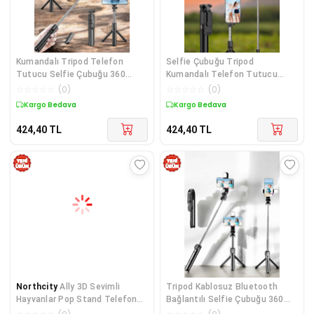
Kumandalı Tripod Telefon
Selfie Çubuğu Tripod
Tutucu Selfie Çubuğu 360
Kumandalı Telefon Tutucu
Derece Dönebilen
Siyah
☆
☆
☆
☆
☆
(
0
)
☆
☆
☆
☆
☆
(
0
)
Kargo Bedava
Kargo Bedava
424,40
TL
424,40
TL
Northcity
Ally 3D Sevimli
Tripod Kablosuz Bluetooth
Hayvanlar Pop Stand Telefon
Bağlantılı Selfie Çubuğu 360
Tutucu - 5775
Derece Dönebilen