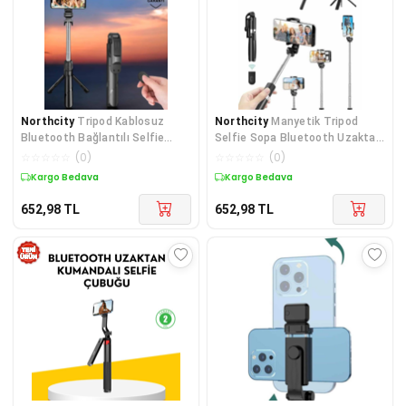
Northcity
Tripod Kablosuz
Northcity
Manyetik Tripod
Bluetooth Bağlantılı Selfie
Selfie Sopa Bluetooth Uzaktan
Çubuğu - 360° Dönen,
Kumandalı - 3 Modlu Taşınabilir
☆
☆
☆
☆
☆
(
0
)
☆
☆
☆
☆
☆
(
0
)
Profesyonel Çekim
Kargo Bedava
Kargo Bedava
652,98
TL
652,98
TL