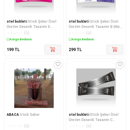
otel bukleti
Stick Şeker Özel
otel bukleti
Stick Şeker Özel
Üretim Desenli Tasarım E
Üretim Desenli Tasarım B (Mavi
(Pembe Beyaz) X 100'lü
Beyaz) X 250'li
☆
☆
☆
☆
☆
(
0
)
☆
☆
☆
☆
☆
(
0
)
Kargo Bedava
Kargo Bedava
199
TL
299
TL
ABACA
Stick Seker
otel bukleti
Stick Şeker Özel
Üretim Desenli Tasarım C
(Siyah Beyaz) X 1 ADET
☆
☆
☆
☆
☆
(
0
)
☆
☆
☆
☆
☆
(
0
)