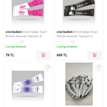
otel bukleti
Stick Şeker Özel
otel bukleti
Stick Şeker Özel
Üretim Desenli Tasarım B
Üretim Desenli Tasarım E
(Pembe Beyaz) X 1 ADET
(Siyah Beyaz) X 1000'li
☆
☆
☆
☆
☆
(
0
)
☆
☆
☆
☆
☆
(
0
)
Kargo Bedava
Kargo Bedava
79
TL
699
TL