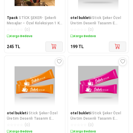
Tpack
STİCK ŞEKER- Şekerli
otel bukleti
Stick Şeker Özel
Mesajlar – Özel Koleksiyon 1 KG
Üretim Desenli Tasarım E
3GR*333ADET
(Turuncu Beyaz) X 100'lü
☆
☆
☆
☆
☆
(
0
)
☆
☆
☆
☆
☆
(
0
)
Kargo Bedava
Kargo Bedava
245
TL
199
TL
otel bukleti
Stick Şeker Özel
otel bukleti
Stick Şeker Özel
Üretim Desenli Tasarım E
Üretim Desenli Tasarım E
(Turuncu Beyaz) X 250'li
(Pembe Beyaz) X 250'li
☆
☆
☆
☆
☆
(
0
)
☆
☆
☆
☆
☆
(
0
)
Kargo Bedava
Kargo Bedava