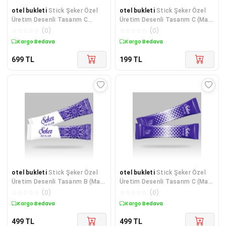
otel bukleti
Stick Şeker Özel
otel bukleti
Stick Şeker Özel
Üretim Desenli Tasarım C
Üretim Desenli Tasarım C (Mavi
(Pembe Beyaz) X 1000'li
Beyaz) X 100'lü
☆
☆
☆
☆
☆
(
0
)
☆
☆
☆
☆
☆
(
0
)
Kargo Bedava
Kargo Bedava
699
TL
199
TL
otel bukleti
Stick Şeker Özel
otel bukleti
Stick Şeker Özel
Üretim Desenli Tasarım B (Mavi
Üretim Desenli Tasarım C (Mavi
Beyaz) X 500'lü
Beyaz) X 500'lü
☆
☆
☆
☆
☆
(
0
)
☆
☆
☆
☆
☆
(
0
)
Kargo Bedava
Kargo Bedava
499
TL
499
TL