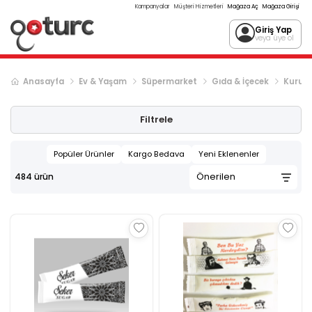
Kampanyalar
Müşteri Hizmetleri
Mağaza Aç
Mağaza Girişi
Giriş Yap
veya üye ol
Anasayfa
Ev & Yaşam
Süpermarket
Gıda & İçecek
Kuru G
Sonraki ürün sayfası, sayfa
2
Filtrele
Popüler Ürünler
Kargo Bedava
Yeni Eklenenler
484
ürün