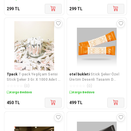
299
TL
299
TL
Tpack
T-pack Yeşilçam Serisi
otel bukleti
Stick Şeker Özel
Stick Şeker 3 Gr. X 1000 Adet 3
Üretim Desenli Tasarım D
Kg
(Turuncu Beyaz) X 500'lü
☆
☆
☆
☆
☆
(
0
)
☆
☆
☆
☆
☆
(
0
)
Kargo Bedava
Kargo Bedava
450
TL
499
TL