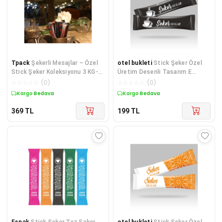
Tpack
Şekerli Mesajlar – Özel
otel bukleti
Stick Şeker Özel
Stick Şeker Koleksiyonu 3 KG-
Üretim Desenli Tasarım E
1000ADET*3GR
(Siyah Beyaz) X 100'lü
☆
☆
☆
☆
☆
(
0
)
☆
☆
☆
☆
☆
(
0
)
Kargo Bedava
Kargo Bedava
369
TL
199
TL
Espak
Stick Şeker Toz Şeker
otel bukleti
Stick Şeker Özel