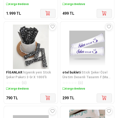
Kargo Bedava
Kargo Bedava
1.999
TL
499
TL
FİGANLAR
hijyenik yeni Stick
otel bukleti
Stick Şeker Özel
Şeker Paketi 3 Gr X 1000'li
Üretim Desenli Tasarım F (Mavi
Beyaz) X 250'li
☆
☆
☆
☆
☆
(
0
)
☆
☆
☆
☆
☆
(
0
)
Kargo Bedava
Kargo Bedava
790
TL
299
TL