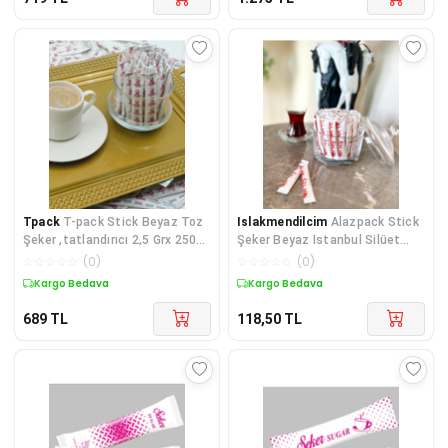
Tpack
T-pack Stick Beyaz Toz
Islakmendilcim
Alazpack Stick
Şeker ,tatlandırıcı 2,5 Grx 2500
Şeker Beyaz Istanbul Silüet
Adet
Baskılı 3 gr 100 Adet
☆
☆
☆
☆
☆
(
0
)
☆
☆
☆
☆
☆
(
0
)
Kargo Bedava
Kargo Bedava
689
TL
118,50
TL