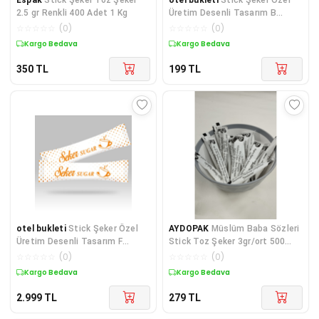
2.5 gr Renkli 400 Adet 1 Kg
Üretim Desenli Tasarım B
(Turuncu Beyaz) X 100'lü
☆
☆
☆
☆
☆
(
0
)
☆
☆
☆
☆
☆
(
0
)
Kargo Bedava
Kargo Bedava
350
TL
199
TL
otel bukleti
Stick Şeker Özel
AYDOPAK
Müslüm Baba Sözleri
Üretim Desenli Tasarım F
Stick Toz Şeker 3gr/ort 500
(Turuncu Beyaz) X 5000'li
Adet / Net 1,5 Kg
☆
☆
☆
☆
☆
(
0
)
☆
☆
☆
☆
☆
(
0
)
Kargo Bedava
Kargo Bedava
2.999
TL
279
TL