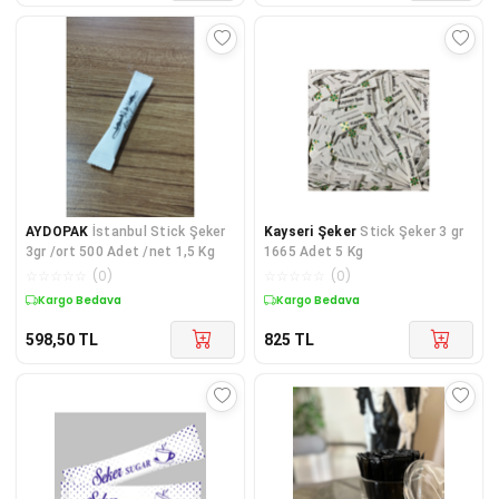
AYDOPAK
İstanbul Stick Şeker
Kayseri Şeker
Stick Şeker 3 gr
3gr /ort 500 Adet /net 1,5 Kg
1665 Adet 5 Kg
☆
☆
☆
☆
☆
(
0
)
☆
☆
☆
☆
☆
(
0
)
Kargo Bedava
Kargo Bedava
598,50
TL
825
TL