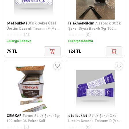
otel bukleti
Stick Şeker Özel
Islakmendilcim
Alazpack Stick
Üretim Desenli Tasarım F (Mavi
Şeker Siyah Baskılı 3gr 100
Beyaz) X 1 ADET
Adet
☆
☆
☆
☆
☆
(
0
)
☆
☆
☆
☆
☆
(
0
)
Kargo Bedava
Kargo Bedava
79
TL
124
TL
CEMKAR
Esmer Stick Şeker 3gr
otel bukleti
Stick Şeker Özel
100 adet 36 Paket Koli
Üretim Desenli Tasarım D (Mavi
Beyaz) X 500'lü
☆
☆
☆
☆
☆
(
0
)
☆
☆
☆
☆
☆
(
0
)