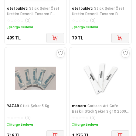
otel bukleti
Stick Şeker Özel
otel bukleti
Stick Şeker Özel
Üretim Desenli Tasarım F
Üretim Desenli Tasarım B
(Pembe Beyaz) X 500'lü
(Siyah Beyaz) X 1 ADET
☆
☆
☆
☆
☆
(
0
)
☆
☆
☆
☆
☆
(
0
)
Kargo Bedava
Kargo Bedava
499
TL
79
TL
YAZAR
Stick Şeker 5 Kg
monero
Cartoon Art Cafe
Baskılı Stick Şeker 3 gr X 2500
Adet
☆
☆
☆
☆
☆
(
0
)
☆
☆
☆
☆
☆
(
0
)
Kargo Bedava
Kargo Bedava
719
TL
1.275
TL