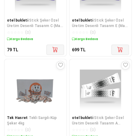
otel bukleti
Stick Şeker Özel
otel bukleti
Stick Şeker Özel
Üretim Desenli Tasarım C (Mavi
Üretim Desenli Tasarım E (Mavi
Beyaz) X 1 ADET
Beyaz) X 1000'li
☆
☆
☆
☆
☆
(
0
)
☆
☆
☆
☆
☆
(
0
)
Kargo Bedava
Kargo Bedava
79
TL
699
TL
Tek Hasret
Tekli Sargılı Küp
otel bukleti
Stick Şeker Özel
Şeker 4kg
Üretim Desenli Tasarım A
(Siyah Beyaz) X 1000'li
☆
☆
☆
☆
☆
(
0
)
☆
☆
☆
☆
☆
(
0
)