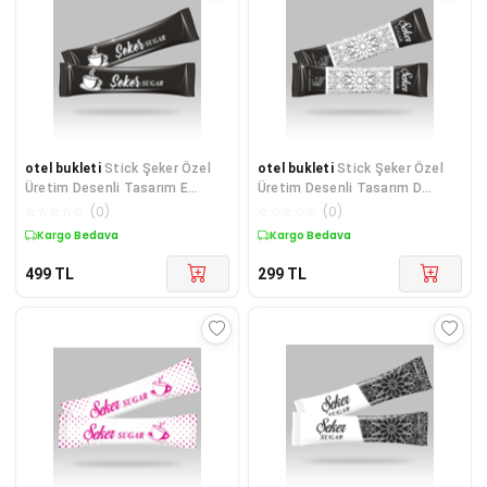
otel bukleti
Stick Şeker Özel
otel bukleti
Stick Şeker Özel
Üretim Desenli Tasarım E
Üretim Desenli Tasarım D
(Siyah Beyaz) X 500'lü
(Siyah Beyaz) X 250'li
☆
☆
☆
☆
☆
(
0
)
☆
☆
☆
☆
☆
(
0
)
Kargo Bedava
Kargo Bedava
499
TL
299
TL