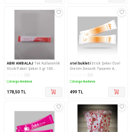
ABM AMBALAJ
Tek Kullanımlık
otel bukleti
Stick Şeker Özel
Stick Paket Şeker 3 gr 100
Üretim Desenli Tasarım A
Adet
(Turuncu Beyaz) X 500'lü
☆
☆
☆
☆
☆
(
0
)
☆
☆
☆
☆
☆
(
0
)
Kargo Bedava
Kargo Bedava
178,50
TL
499
TL