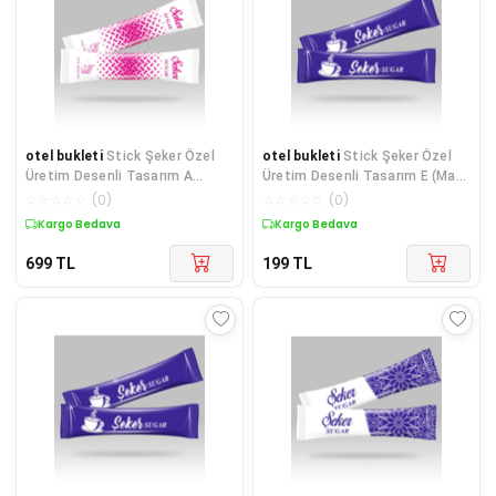
otel bukleti
Stick Şeker Özel
otel bukleti
Stick Şeker Özel
Üretim Desenli Tasarım A
Üretim Desenli Tasarım E (Mavi
(Pembe Beyaz) X 1000'li
Beyaz) X 100'lü
☆
☆
☆
☆
☆
(
0
)
☆
☆
☆
☆
☆
(
0
)
Kargo Bedava
Kargo Bedava
699
TL
199
TL