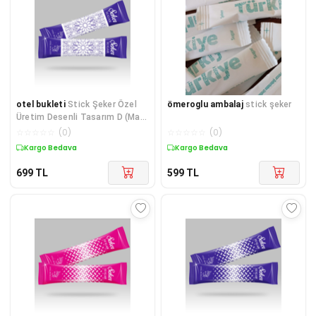
otel bukleti
Stick Şeker Özel
ömeroglu ambalaj
stick şeker
Üretim Desenli Tasarım D (Mavi
Beyaz) X 1000'li
☆
☆
☆
☆
☆
(
0
)
☆
☆
☆
☆
☆
(
0
)
Kargo Bedava
Kargo Bedava
699
TL
599
TL