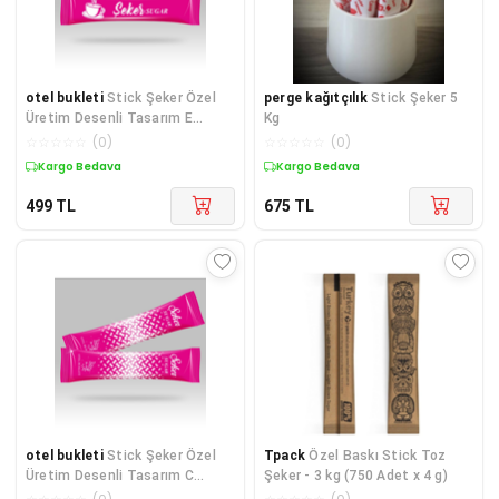
otel bukleti
Stick Şeker Özel
perge kağıtçılık
Stick Şeker 5
Üretim Desenli Tasarım E
Kg
(Pembe Beyaz) X 500'lü
☆
☆
☆
☆
☆
(
0
)
☆
☆
☆
☆
☆
(
0
)
Kargo Bedava
Kargo Bedava
499
TL
675
TL
otel bukleti
Stick Şeker Özel
Tpack
Özel Baskı Stick Toz
Üretim Desenli Tasarım C
Şeker - 3 kg (750 Adet x 4 g)
(Pembe Beyaz) X 100'lü