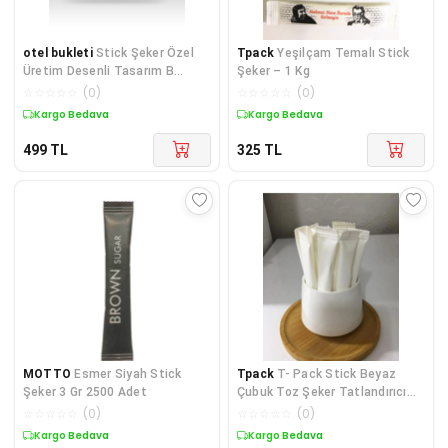
otel bukleti
Stick Şeker Özel
Tpack
Yeşilçam Temalı Stick
Üretim Desenli Tasarım B
Şeker – 1 Kg
(Siyah Beyaz) X 500'lü
☆
☆
☆
☆
☆
(
0
)
☆
☆
☆
☆
☆
(
0
)
Kargo Bedava
Kargo Bedava
499
TL
325
TL
MOTTO
Esmer Siyah Stick
Tpack
T- Pack Stick Beyaz
Şeker 3 Gr 2500 Adet
Çubuk Toz Şeker Tatlandırıcı
2500 Adet
☆
☆
☆
☆
☆
(
0
)
☆
☆
☆
☆
☆
(
0
)
Kargo Bedava
Kargo Bedava