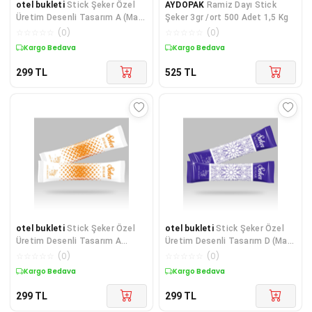
otel bukleti
Stick Şeker Özel
AYDOPAK
Ramiz Dayı Stick
Üretim Desenli Tasarım A (Mavi
Şeker 3gr /ort 500 Adet 1,5 Kg
Beyaz) X 250'li
☆
☆
☆
☆
☆
(
0
)
☆
☆
☆
☆
☆
(
0
)
Kargo Bedava
Kargo Bedava
299
TL
525
TL
otel bukleti
Stick Şeker Özel
otel bukleti
Stick Şeker Özel
Üretim Desenli Tasarım A
Üretim Desenli Tasarım D (Mavi
(Turuncu Beyaz) X 250'li
Beyaz) X 250'li
☆
☆
☆
☆
☆
(
0
)
☆
☆
☆
☆
☆
(
0
)
Kargo Bedava
Kargo Bedava
299
TL
299
TL