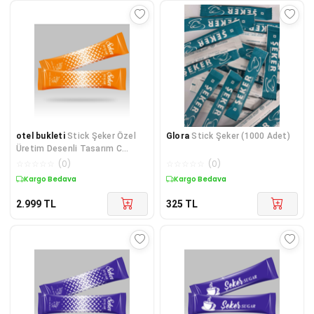
otel bukleti
Stick Şeker Özel
Glora
Stick Şeker (1000 Adet)
Üretim Desenli Tasarım C
(Turuncu Beyaz) X 5000'li
☆
☆
☆
☆
☆
(
0
)
☆
☆
☆
☆
☆
(
0
)
Kargo Bedava
Kargo Bedava
2.999
TL
325
TL