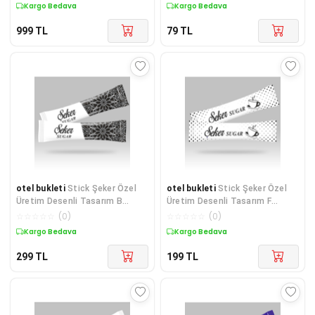
Kargo Bedava
Kargo Bedava
999
TL
79
TL
otel bukleti
Stick Şeker Özel
otel bukleti
Stick Şeker Özel
Üretim Desenli Tasarım B
Üretim Desenli Tasarım F
(Siyah Beyaz) X 250'li
(Siyah Beyaz) X 100'lü
☆
☆
☆
☆
☆
(
0
)
☆
☆
☆
☆
☆
(
0
)
Kargo Bedava
Kargo Bedava
299
TL
199
TL