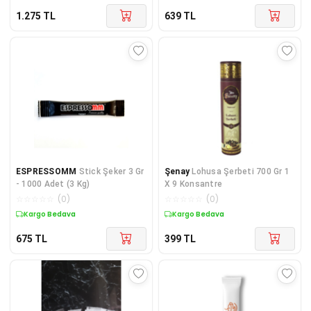
1.275
TL
639
TL
ESPRESSOMM
Stick Şeker 3 Gr
Şenay
Lohusa Şerbeti 700 Gr 1
- 1000 Adet (3 Kg)
X 9 Konsantre
☆
☆
☆
☆
☆
(
0
)
☆
☆
☆
☆
☆
(
0
)
Kargo Bedava
Kargo Bedava
675
TL
399
TL