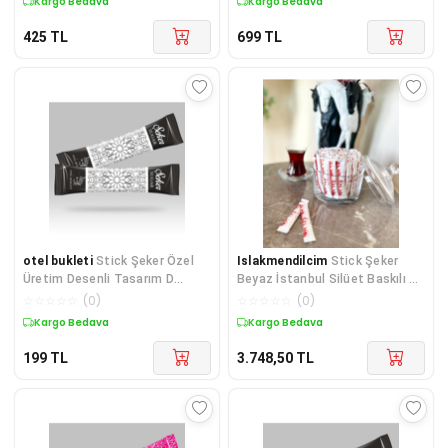
Kargo Bedava
Kargo Bedava
425
TL
699
TL
otel bukleti
Stick Şeker Özel
Islakmendilcim
Stick Şeker
Üretim Desenli Tasarım D
Beyaz İstanbul Silüet Baskılı 3
(Siyah Beyaz) X 100'lü
gr 8000 adet
☆
☆
☆
☆
☆
(
0
)
☆
☆
☆
☆
☆
(
0
)
Kargo Bedava
Kargo Bedava
199
TL
3.748,50
TL