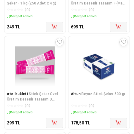
Şeker - 1 kg (250 Adet x 4 g)
Üretim Desenli Tasarım F (Mavi
Beyaz) X 1000'li
☆
☆
☆
☆
☆
(
0
)
☆
☆
☆
☆
☆
(
0
)
Kargo Bedava
Kargo Bedava
249
TL
699
TL
otel bukleti
Stick Şeker Özel
Altun
Beyaz Stick Şeker 500 gr
Üretim Desenli Tasarım D
(Pembe Beyaz) X 250'li
☆
☆
☆
☆
☆
(
0
)
☆
☆
☆
☆
☆
(
0
)
Kargo Bedava
Kargo Bedava
299
TL
178,50
TL