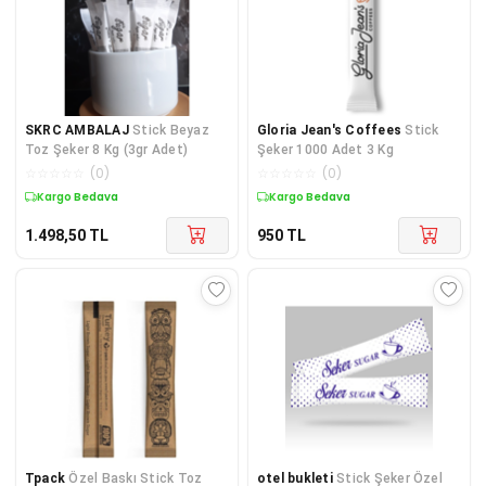
SKRC AMBALAJ
Stick Beyaz
Gloria Jean's Coffees
Stick
Toz Şeker 8 Kg (3gr Adet)
Şeker 1000 Adet 3 Kg
☆
☆
☆
☆
☆
(
0
)
☆
☆
☆
☆
☆
(
0
)
Kargo Bedava
Kargo Bedava
1.498,50
TL
950
TL
Tpack
Özel Baskı Stick Toz
otel bukleti
Stick Şeker Özel