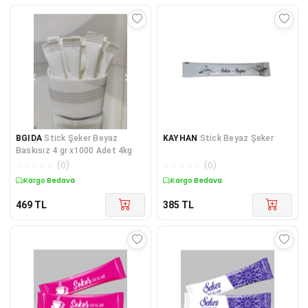
BGIDA
Stick Şeker Beyaz
KAYHAN
Stick Beyaz Şeker
Baskısız 4 gr x1000 Adet 4kg
☆
☆
☆
☆
☆
(
0
)
☆
☆
☆
☆
☆
(
0
)
Kargo Bedava
Kargo Bedava
469
TL
385
TL