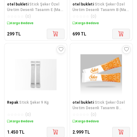
otel bukleti
Stick Şeker Özel
otel bukleti
Stick Şeker Özel
Üretim Desenli Tasarım E (Mavi
Üretim Desenli Tasarım B (Mavi
Beyaz) X 250'li
Beyaz) X 1000'li
☆
☆
☆
☆
☆
(
0
)
☆
☆
☆
☆
☆
(
0
)
Kargo Bedava
Kargo Bedava
299
TL
699
TL
Repak
Stick Şeker 9 Kg
otel bukleti
Stick Şeker Özel
Üretim Desenli Tasarım B
(Turuncu Beyaz) X 5000'li
☆
☆
☆
☆
☆
(
0
)
☆
☆
☆
☆
☆
(
0
)
Kargo Bedava
Kargo Bedava
1.450
TL
2.999
TL