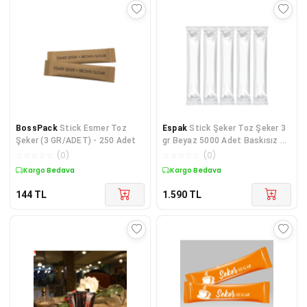
BossPack
Stick Esmer Toz
Espak
Stick Şeker Toz Şeker 3
Şeker (3 GR/ADET) - 250 Adet
gr Beyaz 5000 Adet Baskısız 15
Kg
☆
☆
☆
☆
☆
(
0
)
☆
☆
☆
☆
☆
(
0
)
Kargo Bedava
Kargo Bedava
144
TL
1.590
TL