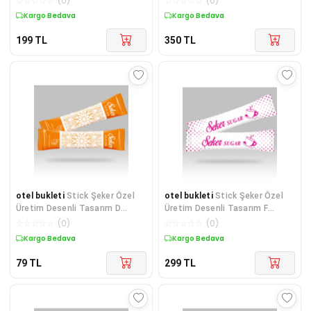
☆
☆
☆
☆
☆
(
0
)
☆
☆
☆
☆
☆
(
0
)
Kargo Bedava
Kargo Bedava
199
TL
350
TL
otel bukleti
Stick Şeker Özel
otel bukleti
Stick Şeker Özel
Üretim Desenli Tasarım D
Üretim Desenli Tasarım F
(Turuncu Beyaz) X 1 ADET
(Pembe Beyaz) X 250'li
☆
☆
☆
☆
☆
(
0
)
☆
☆
☆
☆
☆
(
0
)
Kargo Bedava
Kargo Bedava
79
TL
299
TL