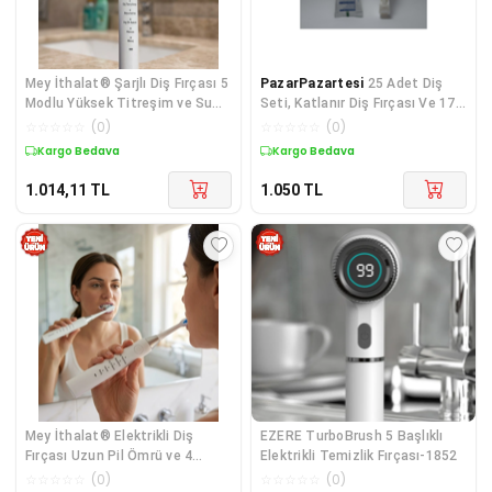
Mey İthalat® Şarjlı Diş Fırçası 5
PazarPazartesi
25 Adet Diş
Modlu Yüksek Titreşim ve Su
Seti, Katlanır Diş Fırçası Ve 17
Geç
Gr Diş Macunu Poşetli 2Li Set,
☆
☆
☆
☆
☆
(
0
)
☆
☆
☆
☆
☆
(
0
)
Seyahat Tipi Diş Fırçası
Kargo Bedava
Kargo Bedava
1.014,11
TL
1.050
TL
Mey İthalat® Elektrikli Diş
EZERE TurboBrush 5 Başlıklı
Fırçası Uzun Pil Ömrü ve 4
Elektrikli Temizlik Fırçası-1852
Yedek Başl
☆
☆
☆
☆
☆
(
0
)
☆
☆
☆
☆
☆
(
0
)