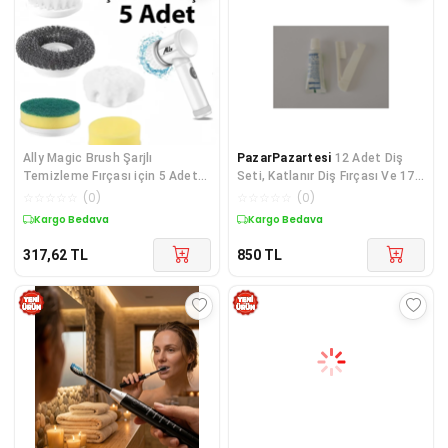
Ally Magic Brush Şarjlı
PazarPazartesi
12 Adet Diş
Temizleme Fırçası için 5 Adet
Seti, Katlanır Diş Fırçası Ve 17
Yedek Başlık-1852
Gr Diş Macunu Poşetli 2Li Set,
☆
☆
☆
☆
☆
(
0
)
☆
☆
☆
☆
☆
(
0
)
Seyahat Tipi Diş Fırçası
Kargo Bedava
Kargo Bedava
317,62
TL
850
TL