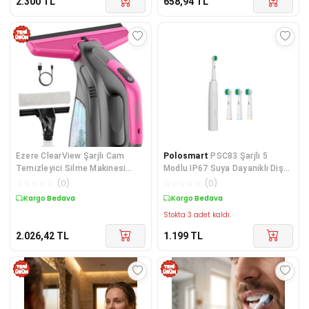
2.300
TL
658,94
TL
Ezere ClearView Şarjlı Cam
Polosmart
PSC83 Şarjlı 5
Temizleyici Silme Makinesi
Modlu IP67 Suya Dayanıklı Diş
Mikrofiber Başlıklı-1852
Fırçası Beyaz
☆
☆
☆
☆
☆
(
0
)
☆
☆
☆
☆
☆
(
0
)
Kargo Bedava
Kargo Bedava
Stokta 3 adet kaldı.
2.026,42
TL
1.199
TL