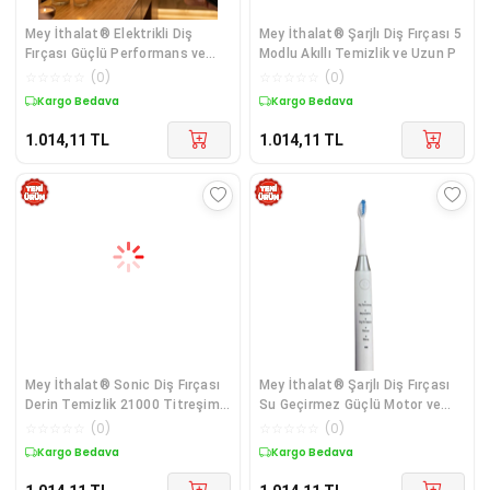
Mey İthalat® Elektrikli Diş
Mey İthalat® Şarjlı Diş Fırçası 5
Fırçası Güçlü Performans ve
Modlu Akıllı Temizlik ve Uzun P
Ergonomik
☆
☆
☆
☆
☆
(
0
)
☆
☆
☆
☆
☆
(
0
)
Kargo Bedava
Kargo Bedava
1.014,11
TL
1.014,11
TL
Mey İthalat® Sonic Diş Fırçası
Mey İthalat® Şarjlı Diş Fırçası
Derin Temizlik 21000 Titreşim
Su Geçirmez Güçlü Motor ve
ve 5
Ergono
☆
☆
☆
☆
☆
(
0
)
☆
☆
☆
☆
☆
(
0
)
Kargo Bedava
Kargo Bedava