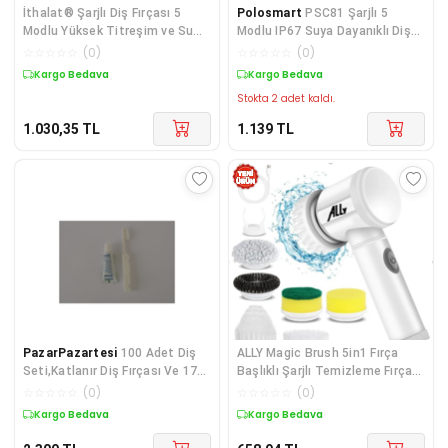
İthalat® Şarjlı Diş Fırçası 5
Polosmart
PSC81 Şarjlı 5
Modlu Yüksek Titreşim ve Su
Modlu IP67 Suya Dayanıklı Diş
Geçirmez Tasarım
Fırçası Beyaz
☆
☆
☆
☆
☆
(
0
)
☆
☆
☆
☆
☆
(
0
)
Kargo Bedava
Kargo Bedava
Stokta 2 adet kaldı.
1.030,35
TL
1.139
TL
PazarPazartesi
100 Adet Diş
ALLY Magic Brush 5in1 Fırça
Seti,Katlanır Diş Fırçası Ve 17
Başlıklı Şarjlı Temizleme Fırçası
Gr Diş Macunu Poşetli 2Li Set,
Banyo/Fayans/Zemin
☆
☆
☆
☆
☆
(
0
)
☆
☆
☆
☆
☆
(
0
)
Seyahat Tipi Diş Fırçası
Temizleyici-1852
Kargo Bedava
Kargo Bedava