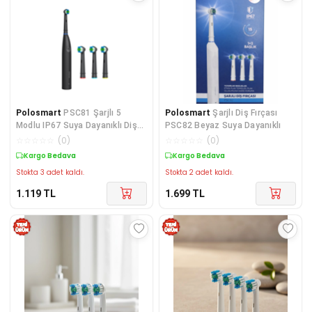
Polosmart
PSC81 Şarjlı 5
Polosmart
Şarjlı Diş Fırçası
Modlu IP67 Suya Dayanıklı Diş
PSC82 Beyaz Suya Dayanıklı
Fırçası Antrasit
☆
☆
☆
☆
☆
(
0
)
☆
☆
☆
☆
☆
(
0
)
Kargo Bedava
Kargo Bedava
Stokta 3 adet kaldı.
Stokta 2 adet kaldı.
1.119
TL
1.699
TL