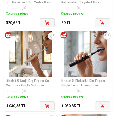
İçin Nazik ve Etkili Yedek Başlık
Katlanabilir Seyahat Boy -
Seti Yeni Nesil
Karma Renk
☆
☆
☆
☆
☆
(
0
)
☆
☆
☆
☆
☆
(
0
)
Kargo Bedava
Kargo Bedava
320,68
TL
89
TL
İthalat® Şarjlı Diş Fırçası Su
İthalat® Elektrikli Diş Fırçası
Geçirmez Güçlü Motor ve
Güçlü Sonic Titreşim ve
Ergonomik Tasarım
Profesyonel Ağız Bakımı
☆
☆
☆
☆
☆
(
0
)
☆
☆
☆
☆
☆
(
0
)
Kargo Bedava
Kargo Bedava
1.030,35
TL
1.030,35
TL