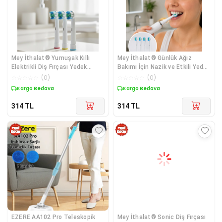
Mey İthalat® Yumuşak Kıllı
Mey İthalat® Günlük Ağız
Elektrikli Diş Fırçası Yedek
Bakımı İçin Nazik ve Etkili Yedek
Başlık Se
Başlık
☆
☆
☆
☆
☆
(
0
)
☆
☆
☆
☆
☆
(
0
)
Kargo Bedava
Kargo Bedava
314
TL
314
TL
EZERE AA102 Pro Teleskopik
Mey İthalat® Sonic Diş Fırçası