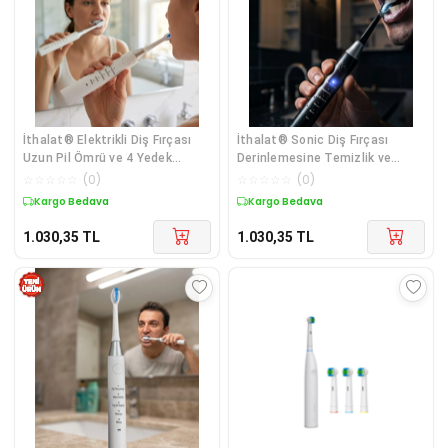
İthalat® Elektrikli Diş Fırçası
İthalat® Sonic Diş Fırçası
Uzun Pil Ömrü ve 4 Yedek
Derinlemesine Temizlik ve
Başlıklı Set
Hassas Diş Bakımı
☆
☆
☆
☆
☆
(
0
)
☆
☆
☆
☆
☆
(
0
)
Kargo Bedava
Kargo Bedava
1.030,35
TL
1.030,35
TL