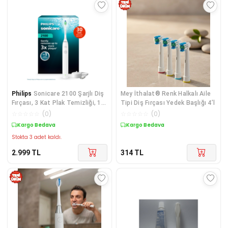
Philips
Sonicare 2100 Şarjlı Diş
Mey İthalat® Renk Halkalı Aile
Fırçası, 3 Kat Plak Temizliği, 14
Tipi Diş Fırçası Yedek Başlığı 4’l
Gün Şarj , 2 Hız Ayarı,
☆
☆
☆
☆
☆
(
0
)
☆
☆
☆
☆
☆
(
0
)
HX4021/01
Kargo Bedava
Kargo Bedava
Stokta 3 adet kaldı.
2.999
TL
314
TL