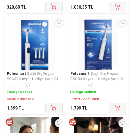
320,68
TL
1.030,35
TL
Polosmart
Şarjlı Diş Fırçası
Polosmart
Şarjlı Diş Fırçası
PSC82 Navy + Hediye Şarjlı Diş
PSC83 Beyaz + Hediye Şarjlı Diş
Fırçası(PSC74-PSC75)IPX7
Fırçası(PSC74-PSC75)IPX7
☆
☆
☆
☆
☆
(
0
)
☆
☆
☆
☆
☆
(
0
)
Suya Dayanıklı
Suya Dayanıklı
Kargo Bedava
Kargo Bedava
Stokta 2 adet kaldı.
Stokta 2 adet kaldı.
1.399
TL
1.799
TL