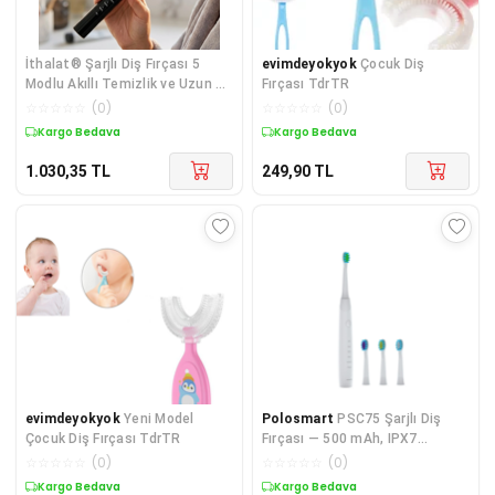
İthalat® Şarjlı Diş Fırçası 5
evimdeyokyok
Çocuk Diş
Modlu Akıllı Temizlik ve Uzun Pil
Fırçası TdrTR
Ömrü
☆
☆
☆
☆
☆
(
0
)
☆
☆
☆
☆
☆
(
0
)
Kargo Bedava
Kargo Bedava
1.030,35
TL
249,90
TL
evimdeyokyok
Yeni Model
Polosmart
PSC75 Şarjlı Diş
Çocuk Diş Fırçası TdrTR
Fırçası — 500 mAh, IPX7
Waterproof, 5 Farklı Fırçalama
☆
☆
☆
☆
☆
(
0
)
☆
☆
☆
☆
☆
(
0
)
Modu
Kargo Bedava
Kargo Bedava