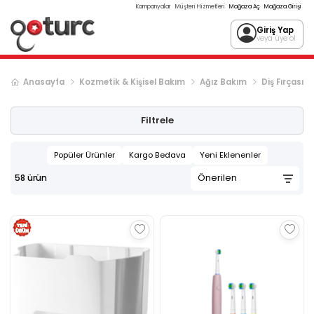
Kampanyalar
Müşteri Hizmetleri
Mağaza Aç
Mağaza Girişi
Giriş Yap
veya üye ol
Anasayfa
Kozmetik & Kişisel Bakım
Ağız Bakım
Diş Fırçası
Filtrele
Popüler Ürünler
Kargo Bedava
Yeni Eklenenler
58
ürün