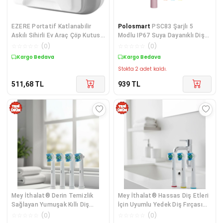
EZERE Portatif Katlanabilir
Polosmart
PSC83 Şarjlı 5
Askılı Sihirli Ev Araç Çöp Kutusu
Modlu IP67 Suya Dayanıklı Diş
R-8046-1852
Fırçası Pembe
☆
☆
☆
☆
☆
(
0
)
☆
☆
☆
☆
☆
(
0
)
Kargo Bedava
Kargo Bedava
Stokta 2 adet kaldı.
511,68
TL
939
TL
Mey İthalat® Derin Temizlik
Mey İthalat® Hassas Diş Etleri
Sağlayan Yumuşak Kıllı Diş
İçin Uyumlu Yedek Diş Fırçası
Fırçası Ba
Başl
☆
☆
☆
☆
☆
(
0
)
☆
☆
☆
☆
☆
(
0
)