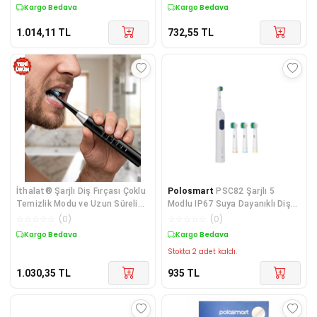
Kargo Bedava
Kargo Bedava
1.014,11
TL
732,55
TL
İthalat® Şarjlı Diş Fırçası Çoklu
Polosmart
PSC82 Şarjlı 5
Temizlik Modu ve Uzun Süreli
Modlu IP67 Suya Dayanıklı Diş
Kullanım
Fırçası Navy
☆
☆
☆
☆
☆
(
0
)
☆
☆
☆
☆
☆
(
0
)
Kargo Bedava
Kargo Bedava
Stokta 2 adet kaldı.
1.030,35
TL
935
TL