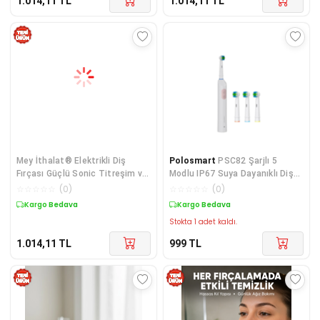
1.014,11
TL
1.014,11
TL
Mey İthalat® Elektrikli Diş
Polosmart
PSC82 Şarjlı 5
Fırçası Güçlü Sonic Titreşim ve
Modlu IP67 Suya Dayanıklı Diş
Profe
Fırçası Pembe
☆
☆
☆
☆
☆
(
0
)
☆
☆
☆
☆
☆
(
0
)
Kargo Bedava
Kargo Bedava
Stokta 1 adet kaldı.
1.014,11
TL
999
TL