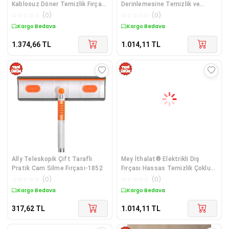
Kablosuz Döner Temizlik Fırçası
Derinlemesine Temizlik ve
– Cam Tavan Zemin Uyumlu-
Hassas D
☆
☆
☆
☆
☆
(
0
)
☆
☆
☆
☆
☆
(
0
)
1852
Kargo Bedava
Kargo Bedava
1.374,66
TL
1.014,11
TL
Ally Teleskopik Çift Taraflı
Mey İthalat® Elektrikli Diş
Pratik Cam Silme Fırçası-1852
Fırçası Hassas Temizlik Çoklu
Mod ve
☆
☆
☆
☆
☆
(
0
)
☆
☆
☆
☆
☆
(
0
)
Kargo Bedava
Kargo Bedava
317,62
TL
1.014,11
TL