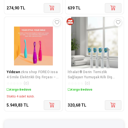
274,90
TL
639
TL
Yıldızan
zkra shop FOREO issa
İthalat® Derin Temizlik
4 Smile Elektrikli Diş Fırçası –
Sağlayan Yumuşak Kıllı Diş
Kompakt ve Seyahat Dostu, 4'ü
Fırçası Başlıkları
☆
☆
☆
☆
☆
(
0
)
☆
☆
☆
☆
☆
(
0
)
1 Arada Hibrit F
Kargo Bedava
Kargo Bedava
Stokta 4 adet kaldı.
5.949,83
TL
320,68
TL