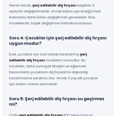
Genel olarak,
şarj edilebilir diş fırçası
başlıkları 3
ayda bir değiştirilmelidir. Ancak kılların yıprandığını fark
ederseniz daha erken değiştirmek gerekebilir. Bazı
modellerde, başlık değiştirme hatırlatıcısı bulunur.
Soru 4: Çocuklar için şarj edilebilir diş fırçası
uygun mudur?
Evet, çocuklar için özel olarak tasarlanmış
şarj
edilebilir diş fırçası
modelleri mevcuttur. Bu
modeller, daha yumuşak titreşim ve eğlenceli
tasarımlarla çocukların diş fırçalama alışkanlığı
kazanmasına yardımcı olur. Ancak 3 yaş altı çocuklar
için doktor önerisi alınmalıdır.
Soru 5: Şarj edilebilir diş fırçası su geçirmez
mi?
Çoğu
şarj edilebilir diş fırçası
IPX7 veya üzeri su