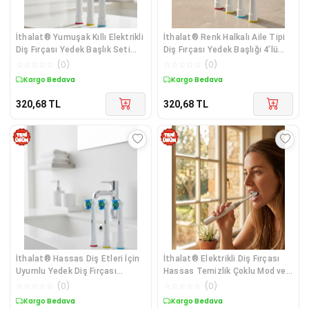
İthalat® Yumuşak Kıllı Elektrikli
İthalat® Renk Halkalı Aile Tipi
Diş Fırçası Yedek Başlık Seti
Diş Fırçası Yedek Başlığı 4’lü
4’lü
Paket
☆
☆
☆
☆
☆
(
0
)
☆
☆
☆
☆
☆
(
0
)
Kargo Bedava
Kargo Bedava
320,68
TL
320,68
TL
İthalat® Hassas Diş Etleri İçin
İthalat® Elektrikli Diş Fırçası
Uyumlu Yedek Diş Fırçası
Hassas Temizlik Çoklu Mod ve
Başlığı
Uzun Ömürlü Pil
☆
☆
☆
☆
☆
(
0
)
☆
☆
☆
☆
☆
(
0
)
Kargo Bedava
Kargo Bedava