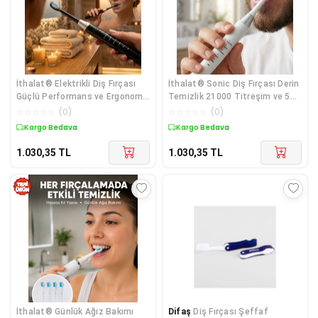
İthalat® Elektrikli Diş Fırçası
İthalat® Sonic Diş Fırçası Derin
Güçlü Performans ve Ergonomik
Temizlik 21000 Titreşim ve 5
Kullanım
Farklı Mod
☆
☆
☆
☆
☆
(
0
)
☆
☆
☆
☆
☆
(
0
)
Kargo Bedava
Kargo Bedava
1.030,35
TL
1.030,35
TL
İthalat® Günlük Ağız Bakımı
Difaş
Diş Fırçası Şeffaf