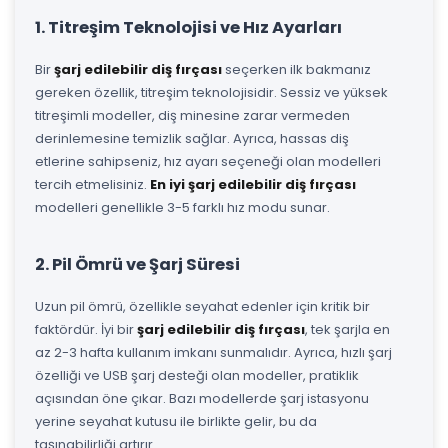
1. Titreşim Teknolojisi ve Hız Ayarları
Bir
şarj edilebilir diş fırçası
seçerken ilk bakmanız
gereken özellik, titreşim teknolojisidir. Sessiz ve yüksek
titreşimli modeller, diş minesine zarar vermeden
derinlemesine temizlik sağlar. Ayrıca, hassas diş
etlerine sahipseniz, hız ayarı seçeneği olan modelleri
tercih etmelisiniz.
En iyi şarj edilebilir diş fırçası
modelleri genellikle 3-5 farklı hız modu sunar.
2. Pil Ömrü ve Şarj Süresi
Uzun pil ömrü, özellikle seyahat edenler için kritik bir
faktördür. İyi bir
şarj edilebilir diş fırçası
, tek şarjla en
az 2-3 hafta kullanım imkanı sunmalıdır. Ayrıca, hızlı şarj
özelliği ve USB şarj desteği olan modeller, pratiklik
açısından öne çıkar. Bazı modellerde şarj istasyonu
yerine seyahat kutusu ile birlikte gelir, bu da
taşınabilirliği artırır.