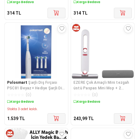
Kargo Bedava
Kargo Bedava
314
TL
314
TL
Polosmart
Şarjlı Diş Fırçası
EZERE Çok Amaçlı Mini tezgah
PSC81 Beyaz+ Hediye Şarjlı Diş
üstü Paspas Mini Mop + 2
Fırçası(PSC74-PSC75)IPX7
Yedek Uç-1852
☆
☆
☆
☆
☆
(
0
)
☆
☆
☆
☆
☆
(
0
)
Suya Dayanıklı
Kargo Bedava
Kargo Bedava
Stokta 3 adet kaldı.
1.539
TL
243,99
TL