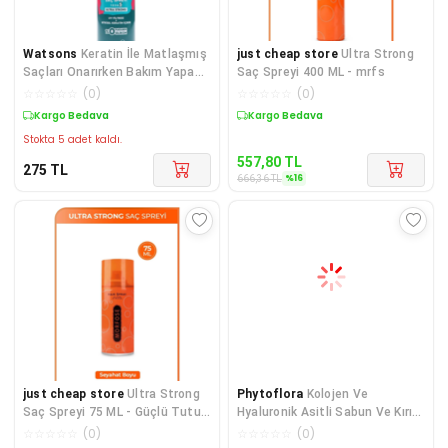
Watsons
Keratin İle Matlaşmış
just cheap store
Ultra Strong
Saçları Onarırken Bakım Yapan
Saç Spreyi 400 ML - mrfs
Sabit Tutucu
☆
☆
☆
☆
☆
(
0
)
☆
☆
☆
☆
☆
(
0
)
Kargo Bedava
Kargo Bedava
Stokta 5 adet kaldı.
557,80
TL
275
TL
%
16
666,36
TL
just cheap store
Ultra Strong
Phytoflora
Kolojen Ve
Saç Spreyi 75 ML - Güçlü Tutuş
Hyaluronik Asitli Sabun Ve Kırık
- mrfs
Uç Onarıcı Saç Bakım
☆
☆
☆
☆
☆
(
0
)
☆
☆
☆
☆
☆
(
0
)