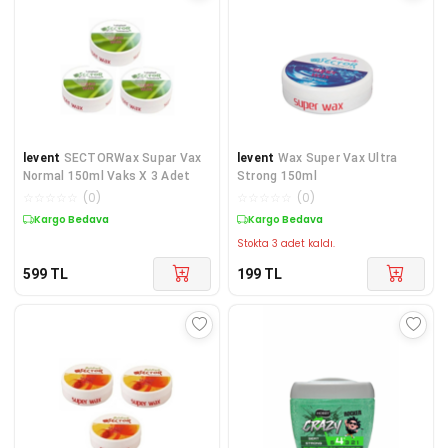
levent
SECTORWax Supar Vax
levent
Wax Super Vax Ultra
Normal 150ml Vaks X 3 Adet
Strong 150ml
☆
☆
☆
☆
☆
(
0
)
☆
☆
☆
☆
☆
(
0
)
Kargo Bedava
Kargo Bedava
Stokta 3 adet kaldı.
599
TL
199
TL