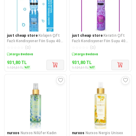
just cheap store
Kolajen Çift
just cheap store
Keratin Çift
Fazlı Kondisyoner Fön Suyu 400
Fazlı Kondisyoner Fön Suyu 400
ML - mrfs
ML - mrfs
☆
☆
☆
☆
☆
(
0
)
☆
☆
☆
☆
☆
(
0
)
Kargo Bedava
Kargo Bedava
931,80
TL
931,80
TL
%
17
%
17
1.124,51
TL
1.124,51
TL
nurxos
Nurxos Nilüfer Kadın
nurxos
Nurxos Nergis Unisex