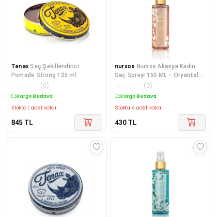
Tenax
Saç Şekillendirici
nurxos
Nurxos Akasya Kadın
Pomade Strong 125 ml
Saç Spreyi 150 ML – Oryantal
Parfüm Spreyi -
☆
☆
☆
☆
☆
(
0
)
☆
☆
☆
☆
☆
(
0
)
Kargo Bedava
Kargo Bedava
Stokta 1 adet kaldı.
Stokta 4 adet kaldı.
845
TL
430
TL