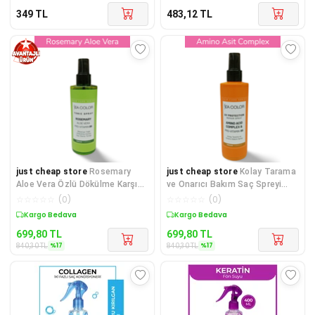
349
TL
483,12
TL
just cheap store
Rosemary
just cheap store
Kolay Tarama
Aloe Vera Özlü Dökülme Karşıtı
ve Onarıcı Bakım Saç Spreyi
Saç Derisi Toniği Pro-vit
Amino Acid Complex & Pro
☆
☆
☆
☆
☆
(
0
)
☆
☆
☆
☆
☆
(
0
)
Kargo Bedava
Kargo Bedava
699,80
TL
699,80
TL
%
17
%
17
840,30
TL
840,30
TL