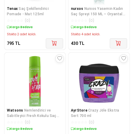
Tenax
Saç Şekillendirici
nurxos
Nurxos Yasemin Kadın
Pomade - Mat 125ml
Saç Spreyi 150 ML – Oryantal
Çiçeksi Parfüm
☆
☆
☆
☆
☆
(
0
)
☆
☆
☆
☆
☆
(
0
)
Kargo Bedava
Kargo Bedava
Stokta 2 adet kaldı.
Stokta 4 adet kaldı.
795
TL
430
TL
Watsons
Nemlendirici ve
AyrStore
Crazy Jöle Ekstra
Sabitleyici Fresh Kokulu Saç
Sert 700 ml
SpreyiGüçlü 250 ml
☆
☆
☆
☆
☆
(
0
)
☆
☆
☆
☆
☆
(
0
)
Kargo Bedava
Kargo Bedava