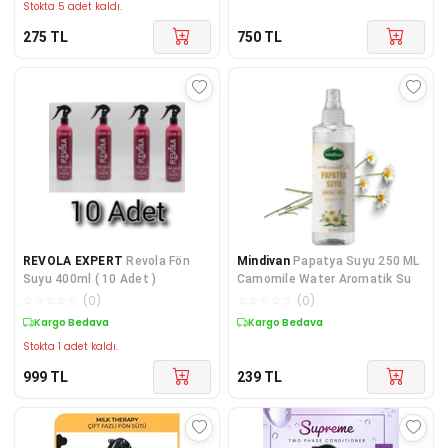
Stokta 5 adet kaldı.
275
TL
750
TL
REVOLA EXPERT
Revola Fön
Mindivan
Papatya Suyu 250 ML
Suyu 400ml ( 10 Adet )
Camomile Water Aromatik Su
☆
☆
☆
☆
☆
(
0
)
☆
☆
☆
☆
☆
(
0
)
Kargo Bedava
Kargo Bedava
Stokta 1 adet kaldı.
999
TL
239
TL