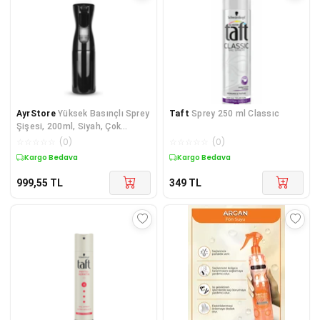
AyrStore
Yüksek Basınçlı Sprey
Taft
Sprey 250 ml Classıc
Şişesi, 200ml, Siyah, Çok
Amaçlı Sulama ve Kuaför Spreyi
☆
☆
☆
☆
☆
(
0
)
☆
☆
☆
☆
☆
(
0
)
Kargo Bedava
Kargo Bedava
999,55
TL
349
TL