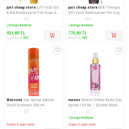
just cheap store
Çift Fazlı Süt
just cheap store
Milk Therapy
& Bal Kondisyoner Fön Suyu 400
Çift Fazlı Kondisyoner Fön Suyu
ML - mrfs
240 ML - mrfs
☆
☆
☆
☆
☆
(
0
)
☆
☆
☆
☆
☆
(
0
)
Kargo Bedava
Kargo Bedava
931,80
TL
775,80
TL
%
17
%
17
1.124,51
TL
933,41
TL
Watsons
Saç Spreyi yüksek
nurxos
Nurxos Orkide Kadın Saç
Güçlü besleyici 250 ml
Spreyi 150 ML – Çiçeksi Meyveli
Parfüm Sp
☆
☆
☆
☆
☆
(
0
)
☆
☆
☆
☆
☆
(
0
)
Kargo Bedava
Stokta 5 adet kaldı.
Stokta 3 adet kaldı.