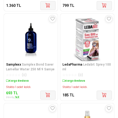
1.360
TL
799
TL
Samplexx
Samplex Bond Saver
LedaPharma
Ledabit Sprey 100
Lamellar Water 250 Ml 9 Saniye
ml
☆
☆
☆
☆
☆
(
0
)
☆
☆
☆
☆
☆
(
0
)
Kargo Bedava
Kargo Bedava
Stokta 1 adet kaldı.
Stokta 1 adet kaldı.
693
TL
185
TL
%
3
711
TL