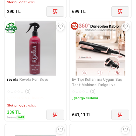
Stokta 1 adet kaldı.
290
TL
699
TL
revola
Revola Fön Suyu
Ev Tipi Kullanıma Uygun Saç
Tost Makinesi Dalgalı ve
Kabartmalı Saç Şekillendirici
☆
☆
☆
☆
☆
(
0
)
☆
☆
☆
☆
☆
(
0
)
Sepette %43 İndirim
Kargo Bedava
Stokta 1 adet kaldı.
339
TL
641,11
TL
%
43
599
TL