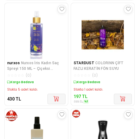
nurxos
Nurxos İris Kadın Saç
STARDUST
COLORINN ÇİFT
Spreyi 150 ML – Çiçeksi
FAZLI KERATİN FÖN SUYU
Oryantal Parfüm Spr
☆
☆
☆
☆
☆
(
0
)
☆
☆
☆
☆
☆
(
0
)
Kargo Bedava
Kargo Bedava
Stokta 5 adet kaldı.
Stokta 1 adet kaldı.
197
TL
430
TL
%
1
199
TL