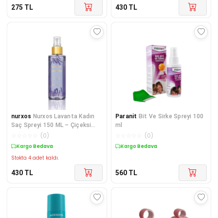
275
TL
430
TL
nurxos
Nurxos Lavanta Kadın
Paranit
Bit Ve Sirke Spreyi 100
Saç Spreyi 150 ML – Çiçeksi
ml
Odunsu Parfüm Sp
☆
☆
☆
☆
☆
(
0
)
☆
☆
☆
☆
☆
(
0
)
Kargo Bedava
Kargo Bedava
Stokta 4 adet kaldı.
430
TL
560
TL