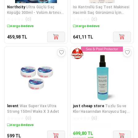
Northcity
Ultra Güçlü Saç
Isı Kontrollü Saç Tost Makinesi
Köpüğü 300ml - Volüm Artırıcı
Hacimli Saç Görünümü İçin
ve Kalıcı Hair Mousse
Elektrikli Şekillendirici Cihaz
☆
☆
☆
☆
☆
(
0
)
☆
☆
☆
☆
☆
(
0
)
Kargo Bedava
Kargo Bedava
459,98
TL
641,11
TL
levent
Wax Super Vax Ultra
just cheap store
Tuzlu Su ve
Strong 150ml Waks X 3 Adet
Klor Hasarından Koruyucu Saç
Bakım Spreyi Deniz ve Ha
☆
☆
☆
☆
☆
(
0
)
☆
☆
☆
☆
☆
(
0
)
Kargo Bedava
Sepette %17 İndirim
699,80
TL
599
TL