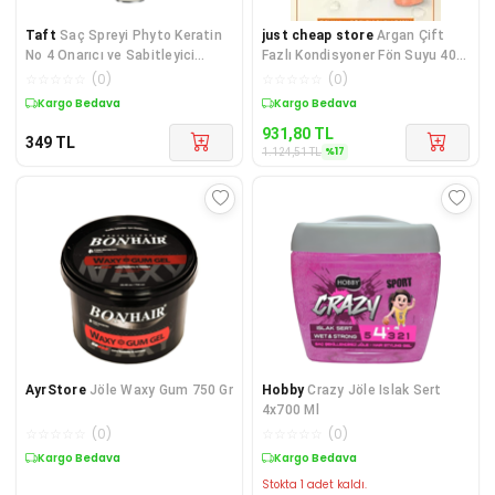
Taft
Saç Spreyi Phyto Keratin
just cheap store
Argan Çift
No 4 Onarıcı ve Sabitleyici
Fazlı Kondisyoner Fön Suyu 400
250ml
ML - mrfs
☆
☆
☆
☆
☆
(
0
)
☆
☆
☆
☆
☆
(
0
)
Kargo Bedava
Kargo Bedava
931,80
TL
349
TL
%
17
1.124,51
TL
AyrStore
Jöle Waxy Gum 750 Gr
Hobby
Crazy Jöle Islak Sert
4x700 Ml
☆
☆
☆
☆
☆
(
0
)
☆
☆
☆
☆
☆
(
0
)
Kargo Bedava
Kargo Bedava
Stokta 1 adet kaldı.