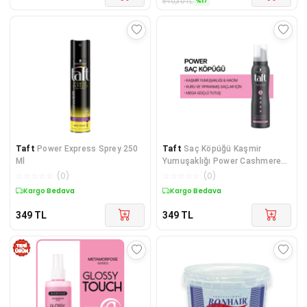
%
17
840,30
TL
Taft
Power Express Sprey 250
Taft
Saç Köpüğü Kaşmir
Ml
Yumuşaklığı Power Cashmere
150 ml
☆
☆
☆
☆
☆
(
0
)
☆
☆
☆
☆
☆
(
0
)
Kargo Bedava
Kargo Bedava
349
TL
349
TL