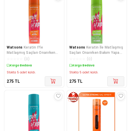
Watsons
Keratin I?le
Watsons
Keratin İle Matlaşmış
Matlaşmış Saçları Onarırken
Saçları Onarırken Bakım Yapan
Bakım Yapan Sabit Tutucu
Sabit Tutuşlu
☆
☆
☆
☆
☆
(
0
)
☆
☆
☆
☆
☆
(
0
)
Kargo Bedava
Kargo Bedava
Stokta 5 adet kaldı.
Stokta 5 adet kaldı.
275
TL
275
TL