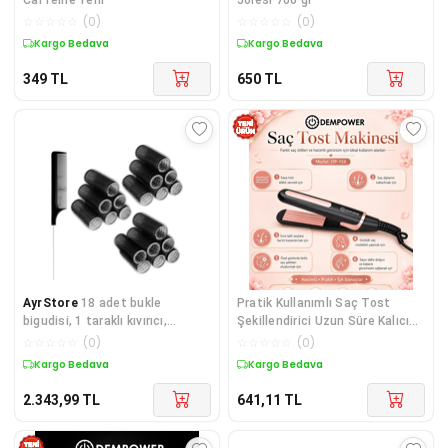
☆
☆
☆
☆
☆
(
0
)
☆
☆
☆
☆
☆
(
0
)
Kargo Bedava
Kargo Bedava
349
TL
650
TL
AyrStore
18 adet bukle
Pratik Kullanımlı Saç Tost
bigudisi, 1 taraklı kıvırıcı,
Şekillendirici Uzun Süre Kalıcı
kendinden yapışkanlı saç
Hacimli Saç Görünümü Veren
☆
☆
☆
☆
☆
(
0
)
☆
☆
☆
☆
☆
(
0
)
rulosu, bukl
Cihaz
Kargo Bedava
Kargo Bedava
2.343,99
TL
641,11
TL