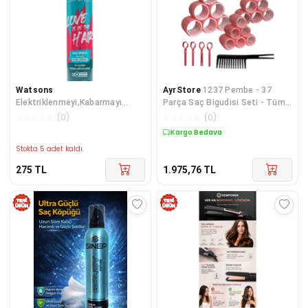
Watsons
AyrStore
1237 Pembe - 37
Elektriklenmeyi,Kabarmayı
Parça Saç Bigudisi Seti - Tüm
Azaltan,Yağlı His
Saç Tipleri için Saç Kıvırıcıları
☆
☆
☆
☆
☆
(
0
)
☆
☆
☆
☆
☆
(
0
)
Bırakmayan,Sabit Tutu
Kargo Bedava
Stokta 5 adet kaldı.
275
TL
1.975,76
TL