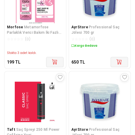
Morfose
Metamorfose
AyrStore
Professional Saç
Parlaklık Verici Bakım İki Fazlı
Jölesi 700 gr
Saç Kondisyoneri 200 ML
☆
☆
☆
☆
☆
(
0
)
☆
☆
☆
☆
☆
(
0
)
Kargo Bedava
Stokta 3 adet kaldı.
199
TL
650
TL
Taft
Saç Spreyi 250 Ml Power
AyrStore
Professional Saç
Caffeine Yeni
Jölesi 700 gr