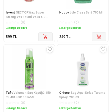
levent
SECTORWax Super
Hobby
Jöle Crazy Sert 700 Ml
Strong Vax 150ml Vaks X 3
Adet
☆
☆
☆
☆
☆
(
0
)
☆
☆
☆
☆
☆
(
0
)
Kargo Bedava
Kargo Bedava
599
TL
249
TL
Taft
Volumen Saç Köpüğü 150
Chicco
Saç Açıcı Kolay Tarama
ml 4015001003659
Spreyi 200 ml
☆
☆
☆
☆
☆
(
0
)
☆
☆
☆
☆
☆
(
0
)
Kargo Bedava
Kargo Bedava