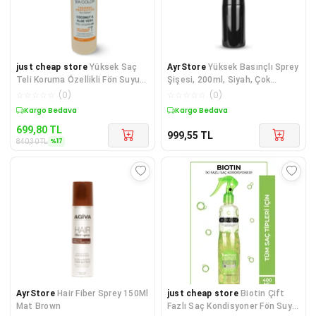
just cheap store
Yüksek Saç
AyrStore
Yüksek Basınçlı Sprey
Teli Koruma Özellikli Fön Suyu
Şişesi, 200ml, Siyah, Çok
Coconut - Aloe Vera - P
Amaçlı Sulama ve Kuaför Spreyi
☆
☆
☆
☆
☆
(
0
)
☆
☆
☆
☆
☆
(
0
)
Kargo Bedava
Kargo Bedava
699,80
TL
999,55
TL
%
17
840,30
TL
AyrStore
Hair Fiber Sprey 150Ml
just cheap store
Biotin Çift
Mat Brown
Fazlı Saç Kondisyoner Fön Suyu