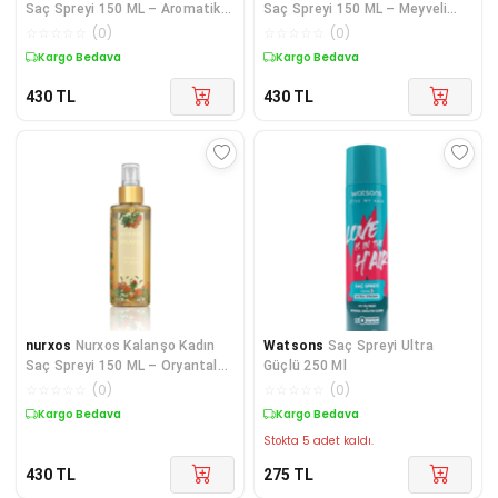
Saç Spreyi 150 ML – Aromatik
Saç Spreyi 150 ML – Meyveli
Odunsu Parfüm S
Odunsu Parfüm Sp
☆
☆
☆
☆
☆
(
0
)
☆
☆
☆
☆
☆
(
0
)
Kargo Bedava
Kargo Bedava
430
TL
430
TL
nurxos
Nurxos Kalanşo Kadın
Watsons
Saç Spreyi Ultra
Saç Spreyi 150 ML – Oryantal
Güçlü 250 Ml
Baharatlı Parfü
☆
☆
☆
☆
☆
(
0
)
☆
☆
☆
☆
☆
(
0
)
Kargo Bedava
Kargo Bedava
Stokta 5 adet kaldı.
430
TL
275
TL