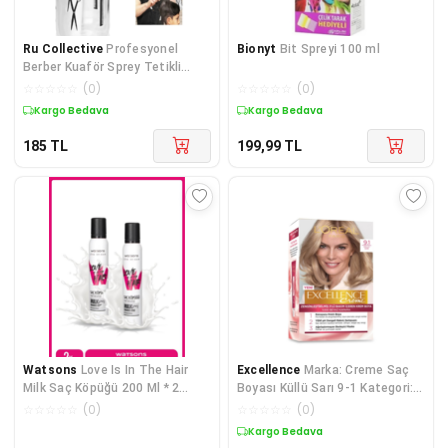
Ru Collective
Profesyonel
Bionyt
Bit Spreyi 100 ml
Berber Kuaför Sprey Tetikli
Püskürtücü Şeffaf Boş Fısfıs
☆
☆
☆
☆
☆
(
0
)
☆
☆
☆
☆
☆
(
0
)
Şişe Plastik 250 ML-BF102
Kargo Bedava
Kargo Bedava
185
TL
199,99
TL
Watsons
Love Is In The Hair
Excellence
Marka: Creme Saç
Milk Saç Köpüğü 200 Ml * 2
Boyası Küllü Sarı 9-1 Kategori:
Adet
Saç Boyası
☆
☆
☆
☆
☆
(
0
)
☆
☆
☆
☆
☆
(
0
)
Kargo Bedava