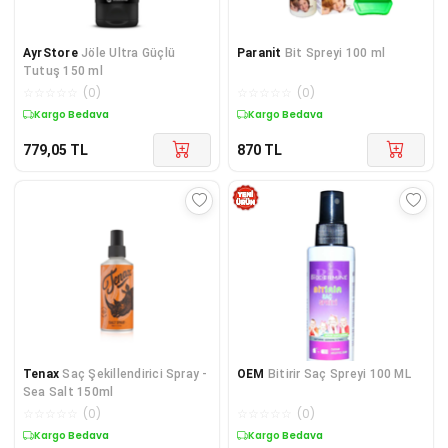
AyrStore
Jöle Ultra Güçlü
Paranit
Bit Spreyi 100 ml
Tutuş 150 ml
☆
☆
☆
☆
☆
(
0
)
☆
☆
☆
☆
☆
(
0
)
Kargo Bedava
Kargo Bedava
779,05
TL
870
TL
Tenax
Saç Şekillendirici Spray -
OEM
Bitirir Saç Spreyi 100 ML
Sea Salt 150ml
☆
☆
☆
☆
☆
(
0
)
☆
☆
☆
☆
☆
(
0
)
Kargo Bedava
Kargo Bedava