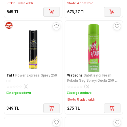
Stokta 1 adet kaldı.
Stokta 4 adet kaldı.
845
TL
673,27
TL
Taft
Power Express Sprey 250
Watsons
Sabitleyici Fresh
ml
Kokulu Saç Spreyi Güçlü 250 ml
Pinkrain
☆
☆
☆
☆
☆
(
0
)
☆
☆
☆
☆
☆
(
0
)
Kargo Bedava
Kargo Bedava
Stokta 5 adet kaldı.
349
TL
275
TL