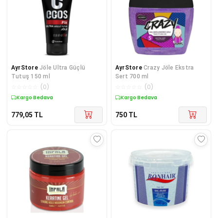
AyrStore
Jöle Ultra Güçlü
AyrStore
Crazy Jöle Ekstra
Tutuş 150 ml
Sert 700 ml
☆
☆
☆
☆
☆
(
0
)
☆
☆
☆
☆
☆
(
0
)
Kargo Bedava
Kargo Bedava
779,05
TL
750
TL