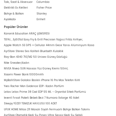
Takı, Saat & Aksesuar
Columbia
Elektrikli Ev Aletleri
Fisher Price
Bahçe & Balkon
Stanley
Ayakkabı
Einhell
Popüler Ürünler
Kanonik Education ARAÇ ŞEMSİYESİ
TEFAL , Ey505d Easy Fry & Grill Precision Yağsız Fritöz Airfryer,
Apple Watch SE GPS + Cellular 44mm Gece Yarısı Alüminyum Kasa
AyrStore Stereo Ses Kaliteli Bluetooth Kulaklık
Ray-Ban 4340 710/M2 50 Unisex Güneş Gözlüğü
Nike Sneaker,Kadın
NIVEA Nivea SUN Hassas Yüz Güneş Kremi 50ml,
Xiaomi Power Bank 10000mAh
MyBalliStore Galaksi Baskılı iPhone 16 Pro Max Telefon Kılıfı
Yves Rocher Mon Evidence EDP- Kadın Parfüm
Lelas Lelas Prime 38 Cool EDP 55 ML – Oryantal Erkek Parfümü
levent Fırsat Paketi Bebek Bezi 7 Numara Xxlarge 40 Adet
Sleepy YÜZEY TEMİZLİK HAVLUSU 100 ADET
UFUK HOME Milas 211 Masalı Siyah Fermuarlı Bahçe Balkon Takımı
AyrStore Otomatik Kedi Su Pınarı Ultra Sessiz Kedi Su Sebili