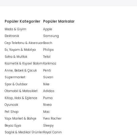
Popüler Kategoriler
Popüler Markalar
Moda & Giyim
Apple
Elektronik
Samsung
Cep Telefonu & Aksesuar
Bosch
Ev, Yaşam & Mobilya
Philips
Sofra & Mutfak
Tefal
Kozmetik & Kişisel Bakım
Korkmaz
Anne, Bebek & Çocuk
Penti
Süpermarket
Süvari
Spor & Outdoor
Nike
Otomobil & Motosiklet
Adidas
Kitap, Hobi & Eğlence
Puma
Oyuncak
Nivea
Pet Shop
Mac
Yapı Market & Bahçe
Yves Rocher
Beyaz Eşya
Sleepy
Sağlık & Medikal Ürünler
Royal Canin