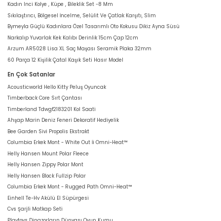
Kadın Inci Kolye , Küpe , Bileklik Set -8 Mm
Sıkılaştırıcı, Bölgesel İncelme, Selülit Ve Çatlak Karşıtı, Slim
Bymeyla Güçlü Kadınlara Özel Tasarımlı Oto Kokusu Dikiz Ayna Süsü
Narkalıp Yuvarlak Kek Kalıbı Derinlik 15cm Çap 12cm
Arzum AR5028 Lisa XL Saç Maşası Seramik Plaka 32mm
60 Parça 12 Kişilik Çatal Kaşık Seti Hasır Model
En Çok Satanlar
Acousticworld Hello Kitty Peluş Oyuncak
Timberback Core Sırt Çantası
Timberland Tdwgf2183201 Kol Saati
Ahşap Marin Deniz Feneri Dekoratif Hediyelik
Bee Garden Sivi Propolis Ekstrakt
Columbia Erkek Mont - White Out İi Omni-Heat™
Helly Hansen Mount Polar Fleece
Helly Hansen Zippy Polar Mont
Helly Hansen Block Fullzip Polar
Columbia Erkek Mont - Rugged Path Omni-Heat™
Einhell Te-Hv Akülü El Süpürgesi
Cvs Şarjli Matkap Seti
Playtoys Dinazorların Dünyası Oyun Kumu