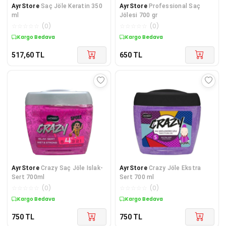
AyrStore
Saç Jöle Keratin 350
AyrStore
Professional Saç
ml
Jölesi 700 gr
☆
☆
☆
☆
☆
(
0
)
☆
☆
☆
☆
☆
(
0
)
Kargo Bedava
Kargo Bedava
517,60
TL
650
TL
AyrStore
Crazy Saç Jöle Islak-
AyrStore
Crazy Jöle Ekstra
Sert 700ml
Sert 700 ml
☆
☆
☆
☆
☆
(
0
)
☆
☆
☆
☆
☆
(
0
)
Kargo Bedava
Kargo Bedava
750
TL
750
TL