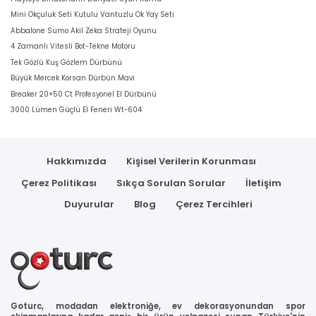
Mini Okçuluk Seti Kutulu Vantuzlu Ok Yay Seti
Abbalone Sumo Akil Zeka Strateji Oyunu
4 Zamanlı Vitesli Bot-Tekne Motoru
Tek Gözlü Kuş Gözlem Dürbünü
Büyük Mercek Korsan Dürbün Mavi
Breaker 20×50 Ct Profesyonel El Dürbünü
3000 Lümen Güçlü El Feneri Wt-604
Hakkımızda
Kişisel Verilerin Korunması
Çerez Politikası
Sıkça Sorulan Sorular
İletişim
Duyurular
Blog
Çerez Tercihleri
Goturc, modadan elektroniğe, ev dekorasyonundan spor