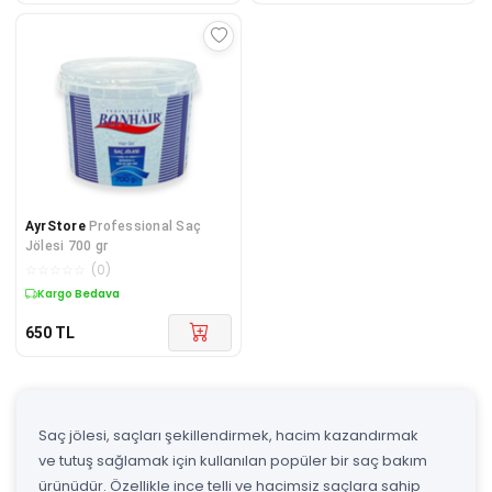
AyrStore
Professional Saç
Jölesi 700 gr
☆
☆
☆
☆
☆
(
0
)
Kargo Bedava
650
TL
Saç jölesi, saçları şekillendirmek, hacim kazandırmak
ve tutuş sağlamak için kullanılan popüler bir saç bakım
ürünüdür. Özellikle ince telli ve hacimsiz saçlara sahip