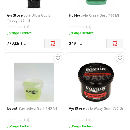
AyrStore
Jöle Ultra Güçlü
Hobby
Jöle Crazy Sert 700 Ml
Tutuş 150 ml
☆
☆
☆
☆
☆
(
0
)
☆
☆
☆
☆
☆
(
0
)
Kargo Bedava
Kargo Bedava
779,05
TL
249
TL
levent
Saç Jölesi Sert 140 Ml
AyrStore
Jöle Waxy Gum 750 Gr
☆
☆
☆
☆
☆
(
0
)
☆
☆
☆
☆
☆
(
0
)
Kargo Bedava
Kargo Bedava