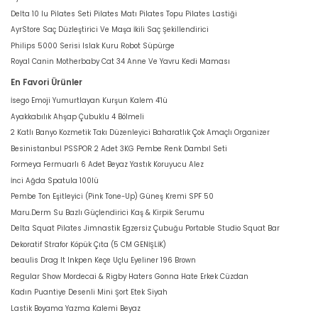
Delta 10 lu Pilates Seti Pilates Matı Pilates Topu Pilates Lastiği
AyrStore Saç Düzleştirici Ve Maşa İkili Saç Şekillendirici
Philips 5000 Serisi Islak Kuru Robot Süpürge
Royal Canin Motherbaby Cat 34 Anne Ve Yavru Kedi Maması
En Favori Ürünler
İsego Emoji Yumurtlayan Kurşun Kalem 4'lü
Ayakkabılık Ahşap Çubuklu 4 Bölmeli
2 Katlı Banyo Kozmetik Takı Düzenleyici Baharatlık Çok Amaçlı Organizer
Besinistanbul PSSPOR 2 Adet 3KG Pembe Renk Dambıl Seti
Formeya Fermuarlı 6 Adet Beyaz Yastık Koruyucu Alez
İnci Ağda Spatula 100lü
Pembe Ton Eşitleyici (Pink Tone-Up) Güneş Kremi SPF 50
Maru.Derm Su Bazlı Güçlendirici Kaş & Kirpik Serumu
Delta Squat Pilates Jimnastik Egzersiz Çubuğu Portable Studio Squat Bar
Dekoratif Strafor Köpük Çıta (5 CM GENİŞLİK)
beaulis Drag It Inkpen Keçe Uçlu Eyeliner 196 Brown
Regular Show Mordecai & Rigby Haters Gonna Hate Erkek Cüzdan
Kadın Puantiye Desenli Mini Şort Etek Siyah
Lastik Boyama Yazma Kalemi Beyaz