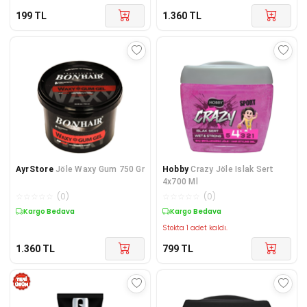
199
TL
1.360
TL
AyrStore
Jöle Waxy Gum 750 Gr
Hobby
Crazy Jöle Islak Sert
4x700 Ml
☆
☆
☆
☆
☆
(
0
)
☆
☆
☆
☆
☆
(
0
)
Kargo Bedava
Kargo Bedava
Stokta 1 adet kaldı.
1.360
TL
799
TL