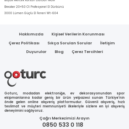
Büyük Mercek Korsan Dürbün Mavi
Breaker 20×50 Ct Profesyonel El Dürbünü
3000 Lümen Güçlü El Feneri Wt-604
Hakkımızda
Kişisel Verilerin Korunması
Çerez Politikası
Sıkça Sorulan Sorular
İletişim
Duyurular
Blog
Çerez Tercihleri
Goturc, modadan elektroniğe, ev dekorasyonundan spor
ekipmanlarına kadar geniş bir ürün yelpazesi sunan Türkiye'nin
önde gelen online alışveriş platformudur. Güvenli alışveriş, hızlı
teslimat ve müşteri memnuniyeti ilkeleriyle sizlere en iyi alışveriş
deneyimini sağlıyoruz.
Çağrı Merkezimizi Arayın
0850 533 0 118