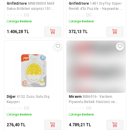
GrifinStore
MNB08000 MAX
GrifinStore
1481 DıyToy Süper
Saksı Bitkileri sürprizi 151
Renkli 4'lü Puzzle - Hayvanlar /
parça - 1 Adet Fiyatıdır
8+12+16+24 Parça Puzzle
☆
☆
☆
☆
☆
(
0
)
☆
☆
☆
☆
☆
(
0
)
Kargo Bedava
Kargo Bedava
1.406,28
TL
372,13
TL
Diğer
4132 Zuzu Sulu Diş
Miravm
BIB6016- Vardem
Kaşıyıcı
Piyanolu Bebek Yürüteci ve
Tavşan Desenli Kırmızı Oyun
☆
☆
☆
☆
☆
(
0
)
☆
☆
☆
☆
☆
(
0
)
Halısı 2 in 1
Kargo Bedava
Kargo Bedava
276,40
TL
4.789,21
TL