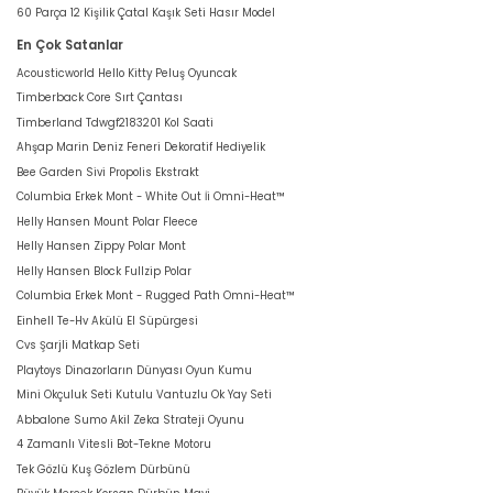
60 Parça 12 Kişilik Çatal Kaşık Seti Hasır Model
En Çok Satanlar
Acousticworld Hello Kitty Peluş Oyuncak
Timberback Core Sırt Çantası
Timberland Tdwgf2183201 Kol Saati
Ahşap Marin Deniz Feneri Dekoratif Hediyelik
Bee Garden Sivi Propolis Ekstrakt
Columbia Erkek Mont - White Out İi Omni-Heat™
Helly Hansen Mount Polar Fleece
Helly Hansen Zippy Polar Mont
Helly Hansen Block Fullzip Polar
Columbia Erkek Mont - Rugged Path Omni-Heat™
Einhell Te-Hv Akülü El Süpürgesi
Cvs Şarjli Matkap Seti
Playtoys Dinazorların Dünyası Oyun Kumu
Mini Okçuluk Seti Kutulu Vantuzlu Ok Yay Seti
Abbalone Sumo Akil Zeka Strateji Oyunu
4 Zamanlı Vitesli Bot-Tekne Motoru
Tek Gözlü Kuş Gözlem Dürbünü