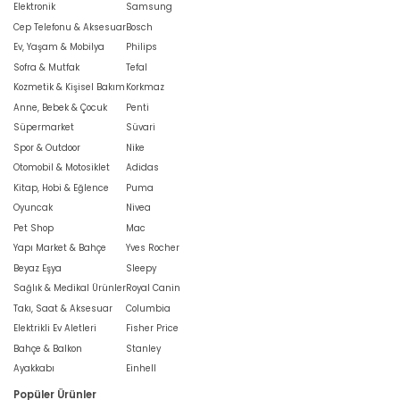
Elektronik
Samsung
Cep Telefonu & Aksesuar
Bosch
Ev, Yaşam & Mobilya
Philips
Sofra & Mutfak
Tefal
Kozmetik & Kişisel Bakım
Korkmaz
Anne, Bebek & Çocuk
Penti
Süpermarket
Süvari
Spor & Outdoor
Nike
Otomobil & Motosiklet
Adidas
Kitap, Hobi & Eğlence
Puma
Oyuncak
Nivea
Pet Shop
Mac
Yapı Market & Bahçe
Yves Rocher
Beyaz Eşya
Sleepy
Sağlık & Medikal Ürünler
Royal Canin
Takı, Saat & Aksesuar
Columbia
Elektrikli Ev Aletleri
Fisher Price
Bahçe & Balkon
Stanley
Ayakkabı
Einhell
Popüler Ürünler