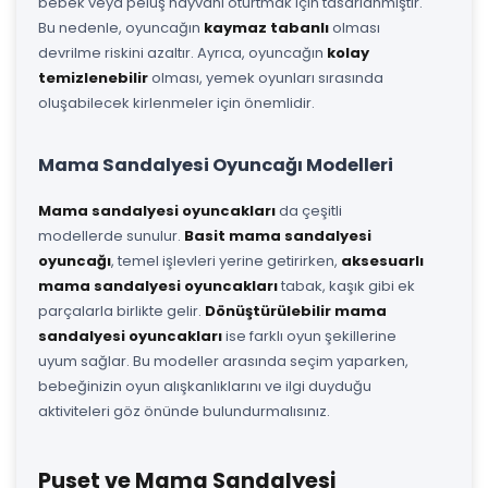
bebek veya peluş hayvanı oturtmak için tasarlanmıştır.
Bu nedenle, oyuncağın
kaymaz tabanlı
olması
devrilme riskini azaltır. Ayrıca, oyuncağın
kolay
temizlenebilir
olması, yemek oyunları sırasında
oluşabilecek kirlenmeler için önemlidir.
Mama Sandalyesi Oyuncağı Modelleri
Mama sandalyesi oyuncakları
da çeşitli
modellerde sunulur.
Basit mama sandalyesi
oyuncağı
, temel işlevleri yerine getirirken,
aksesuarlı
mama sandalyesi oyuncakları
tabak, kaşık gibi ek
parçalarla birlikte gelir.
Dönüştürülebilir mama
sandalyesi oyuncakları
ise farklı oyun şekillerine
uyum sağlar. Bu modeller arasında seçim yaparken,
bebeğinizin oyun alışkanlıklarını ve ilgi duyduğu
aktiviteleri göz önünde bulundurmalısınız.
Puset ve Mama Sandalyesi