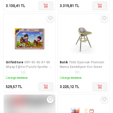
3.130,41
TL
3.319,81
TL
GrifinStore
ONY-85-86-87-88
Butik
7568 Oyuncak-Premium
Ahşap Eğitici Puzzle Sporlar -
Mama Sandalyesi-Eco Green
Onyıl
☆
☆
☆
☆
☆
(
0
)
☆
☆
☆
☆
☆
(
0
)
Kargo Bedava
Kargo Bedava
529,57
TL
3.225,12
TL