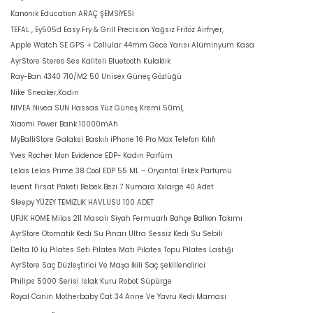
Kanonik Education ARAÇ ŞEMSİYESİ
TEFAL , Ey505d Easy Fry & Grill Precision Yağsız Fritöz Airfryer,
Apple Watch SE GPS + Cellular 44mm Gece Yarısı Alüminyum Kasa
AyrStore Stereo Ses Kaliteli Bluetooth Kulaklık
Ray-Ban 4340 710/M2 50 Unisex Güneş Gözlüğü
Nike Sneaker,Kadın
NIVEA Nivea SUN Hassas Yüz Güneş Kremi 50ml,
Xiaomi Power Bank 10000mAh
MyBalliStore Galaksi Baskılı iPhone 16 Pro Max Telefon Kılıfı
Yves Rocher Mon Evidence EDP- Kadın Parfüm
Lelas Lelas Prime 38 Cool EDP 55 ML – Oryantal Erkek Parfümü
levent Fırsat Paketi Bebek Bezi 7 Numara Xxlarge 40 Adet
Sleepy YÜZEY TEMİZLİK HAVLUSU 100 ADET
UFUK HOME Milas 211 Masalı Siyah Fermuarlı Bahçe Balkon Takımı
AyrStore Otomatik Kedi Su Pınarı Ultra Sessiz Kedi Su Sebili
Delta 10 lu Pilates Seti Pilates Matı Pilates Topu Pilates Lastiği
AyrStore Saç Düzleştirici Ve Maşa İkili Saç Şekillendirici
Philips 5000 Serisi Islak Kuru Robot Süpürge
Royal Canin Motherbaby Cat 34 Anne Ve Yavru Kedi Maması