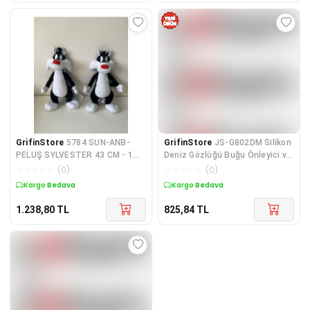
GrifinStore
5784 SUN-ANB-
GrifinStore
JS-G802DM Silikon
PELUŞ SYLVESTER 43 CM - 1
Deniz Gözlüğü Buğu Önleyici ve
Adet Fiyatıdır
Uv Koruyucu - 1 Adet Stokta
☆
☆
☆
☆
☆
(
0
)
☆
☆
☆
☆
☆
(
0
)
Olan Gönderilir
Kargo Bedava
Kargo Bedava
1.238,80
TL
825,84
TL