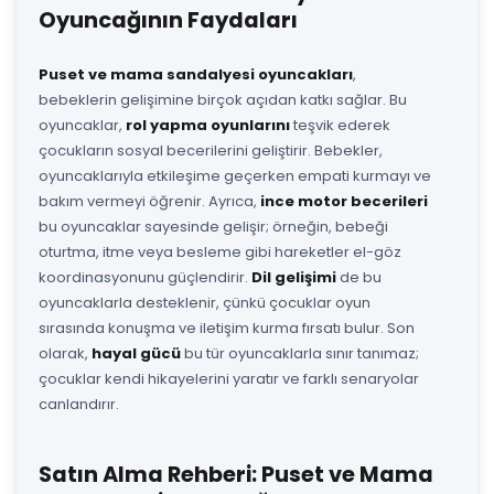
Oyuncağının Faydaları
Puset ve mama sandalyesi oyuncakları
,
bebeklerin gelişimine birçok açıdan katkı sağlar. Bu
oyuncaklar,
rol yapma oyunlarını
teşvik ederek
çocukların sosyal becerilerini geliştirir. Bebekler,
oyuncaklarıyla etkileşime geçerken empati kurmayı ve
bakım vermeyi öğrenir. Ayrıca,
ince motor becerileri
bu oyuncaklar sayesinde gelişir; örneğin, bebeği
oturtma, itme veya besleme gibi hareketler el-göz
koordinasyonunu güçlendirir.
Dil gelişimi
de bu
oyuncaklarla desteklenir, çünkü çocuklar oyun
sırasında konuşma ve iletişim kurma fırsatı bulur. Son
olarak,
hayal gücü
bu tür oyuncaklarla sınır tanımaz;
çocuklar kendi hikayelerini yaratır ve farklı senaryolar
canlandırır.
Satın Alma Rehberi: Puset ve Mama