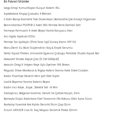
En Favori Ürünler
İsego Emoji Yumurtlayan Kurşun Kalem 4'lü
Ayakkabılık Ahşap Çubuklu 4 Bölmeli
2 Katlı Banyo Kozmetik Takı Düzenleyici Baharatlık Çok Amaçlı Organizer
Besinistanbul PSSPOR 2 Adet 3KG Pembe Renk Dambıl Seti
Formeya Fermuarlı 6 Adet Beyaz Yastık Koruyucu Alez
İnci Ağda Spatula 100lü
Pembe Ton Eşitleyici (Pink Tone-Up) Güneş Kremi SPF 50
Maru.Derm Su Bazlı Güçlendirici Kaş & Kirpik Serumu
Delta Squat Pilates Jimnastik Egzersiz Çubuğu Portable Studio Squat Bar
Dekoratif Strafor Köpük Çıta (5 CM GENİŞLİK)
beaulis Drag It Inkpen Keçe Uçlu Eyeliner 196 Brown
Regular Show Mordecai & Rigby Haters Gonna Hate Erkek Cüzdan
Kadın Puantiye Desenli Mini Şort Etek Siyah
Lastik Boyama Yazma Kalemi Beyaz
Kadın Inci Kolye , Küpe , Bileklik Set -8 Mm
Sıkılaştırıcı, Bölgesel İncelme, Selülit Ve Çatlak Karşıtı, Slim
Bymeyla Güçlü Kadınlara Özel Tasarımlı Oto Kokusu Dikiz Ayna Süsü
Narkalıp Yuvarlak Kek Kalıbı Derinlik 15cm Çap 12cm
Arzum AR5028 Lisa XL Saç Maşası Seramik Plaka 32mm