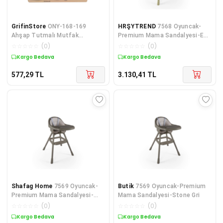
GrifinStore
ONY-168-169
HRŞYTREND
7568 Oyuncak-
Ahşap Tutmalı Mutfak
Premium Mama Sandalyesi-Eco
Gereçleri -Onyıl Oyuncak
Green
☆
☆
☆
☆
☆
(
0
)
☆
☆
☆
☆
☆
(
0
)
Kargo Bedava
Kargo Bedava
577,29
TL
3.130,41
TL
Shafag Home
7569 Oyuncak-
Butik
7569 Oyuncak-Premium
Premium Mama Sandalyesi-
Mama Sandalyesi-Stone Gri
Stone Gri
☆
☆
☆
☆
☆
(
0
)
☆
☆
☆
☆
☆
(
0
)
Kargo Bedava
Kargo Bedava