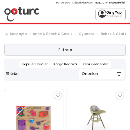
Kampanyalar
Müşteri Hizmetleri
Mağaza Aç
Mağaza Girişi
Giriş Yap
veya üye ol
Anasayfa
Anne & Bebek & Çocuk
Oyuncak
Bebek & Okul Ön
Filtrele
Popüler Ürünler
Kargo Bedava
Yeni Eklenenler
15
ürün