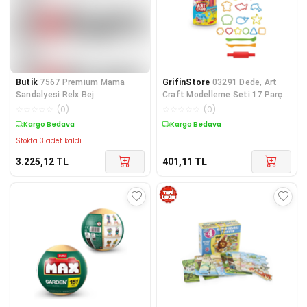
Butik
7567 Premium Mama
GrifinStore
03291 Dede, Art
Sandalyesi Relx Bej
Craft Modelleme Seti 17 Parça
/ +3 yaş
☆
☆
☆
☆
☆
(
0
)
☆
☆
☆
☆
☆
(
0
)
Kargo Bedava
Kargo Bedava
Stokta 3 adet kaldı.
3.225,12
TL
401,11
TL