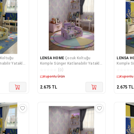
Koltuğu
LENSA HOME
Çocuk Koltuğu
LENSA H
abilir Yataklı
Komple Sünger Katlanabilir Yataklı
Komple Sü
Ş) SARI
Minder Yatak (0-4 YAŞ) MOR
Minder Ya
☆
☆
☆
☆
☆
(
0
)
☆
☆
☆
☆
☆
FİGÜRLÜ
FİGÜRLÜ
Kargo Bedava
Kargo B
2.675
TL
2.675
TL