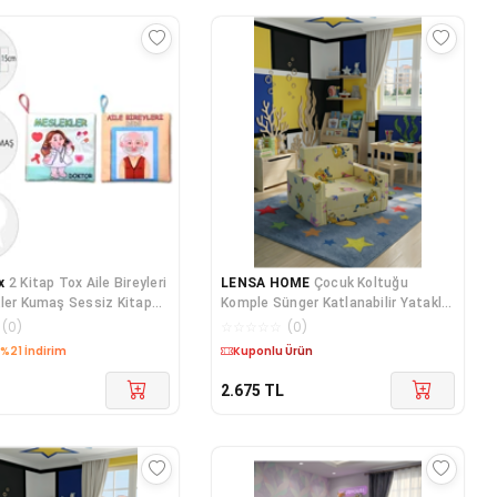
x
2 Kitap Tox Aile Bireyleri
LENSA HOME
Çocuk Koltuğu
ler Kumaş Sessiz Kitap
Komple Sünger Katlanabilir Yataklı
Minder Yatak (0-4 YAŞ) SARI
(
0
)
☆
☆
☆
☆
☆
(
0
)
FİGÜRLÜ
edava
Kargo Bedava
2.675
TL