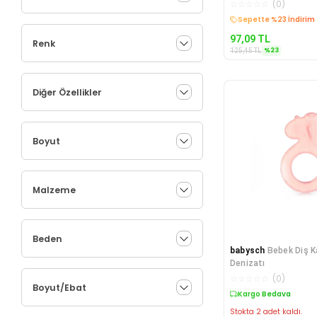
Eğitici Oyuncak
☆
☆
☆
☆
☆
(
0
)
Kargo Bedava
97,09
TL
Renk
%
23
125,45
TL
Diğer Özellikler
Boyut
Malzeme
Beden
babysch
Bebek Diş Ka
Denizatı
☆
☆
☆
☆
☆
(
0
)
Boyut/Ebat
Kargo Bedava
Stokta 2 adet kaldı.