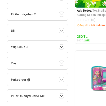
Ada Detox
Tox İngil
Pil ile mi çalışır?
Kumaş Sessiz Kitap 
Kitap , Eğit
☆
☆
☆
☆
☆
(
0
)
Kargo Bedava
Dil
250
TL
%
17
300
TL
Yaş Grubu
Yaş
Paket İçeriği
Piller Kutuya Dahil Mi?