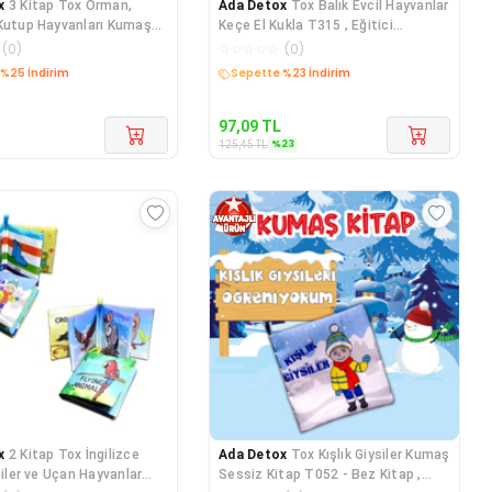
x
3 Kitap Tox Orman,
Ada Detox
Tox Balık Evcil Hayvanlar
Kutup Hayvanları Kumaş
Keçe El Kukla T315 , Eğitici
tap T
Oyuncak
(
0
)
☆
☆
☆
☆
☆
(
0
)
edava
Kargo Bedava
97,09
TL
%
23
125,45
TL
x
2 Kitap Tox İngilizce
Ada Detox
Tox Kışlık Giysiler Kumaş
siler ve Uçan Hayvanlar
Sessiz Kitap T052 - Bez Kitap ,