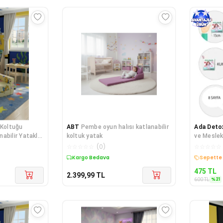
Koltuğu
ABT
Pembe oyun halısı katlanabilir
Ada Deto
abilir Yataklı
koltuk yatak
ve Meslek
Ş) SARI
T109 T
☆
☆
☆
☆
☆
(
0
)
☆
☆
☆
☆
☆
Kargo Bedava
Kargo B
475
TL
2.399,99
TL
%
21
600
TL