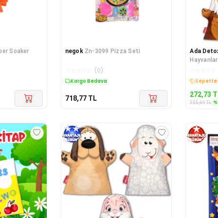
per Soaker
negok
Zn-3099 Pizza Seti
Ada Deto
Hayvanlar 
Oyuncak
☆
☆
☆
☆
☆
(
0
)
☆
☆
☆
☆
☆
Kargo Bedava
Kargo B
272,73
T
718,77
TL
%
355,64
TL