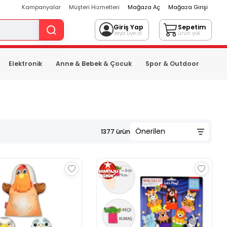
Kampanyalar
Müşteri Hizmetleri
Mağaza Aç
Mağaza Girişi
Giriş Yap
Sepetim
veya üye ol
ürün yok
Elektronik
Anne & Bebek & Çocuk
Spor & Outdoor
1377
ürün