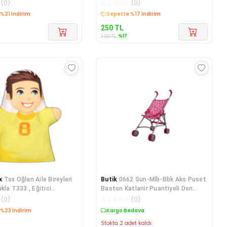
es
Eğitici
(
0
)
☆
☆
☆
☆
☆
(
0
)
edava
Kargo Bedava
250
TL
%
17
300
TL
x
Tox Oğlan Aile Bireyleri
Butik
0662 Sun-Mlb-Bbk Aks Puset
kla T333 , Eğitici
Baston Katlanir Puantiyeli Dsn
Metal
(
0
)
☆
☆
☆
☆
☆
(
0
)
edava
Kargo Bedava
Stokta 2 adet kaldı.