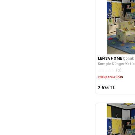
LENSA HOME
Çocuk 
Komple Sünger Katlan
Minder Yatak (0-4 YA
☆
☆
☆
☆
☆
(
0
)
FİGÜRLÜ
Kargo Bedava
2.675
TL