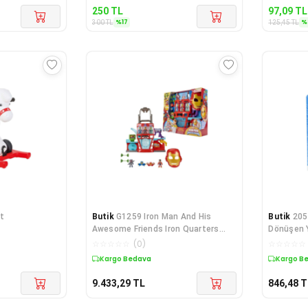
250
TL
97,09
TL
%
17
%
300
TL
125,45
TL
At
Butik
G1259 Iron Man And His
Butik
205
Awesome Friends Iron Quarters
Dönüşen 
Oyun Seti
☆
☆
☆
☆
☆
(
0
)
☆
☆
☆
☆
☆
Kargo Bedava
Kargo B
9.433,29
TL
846,48
T