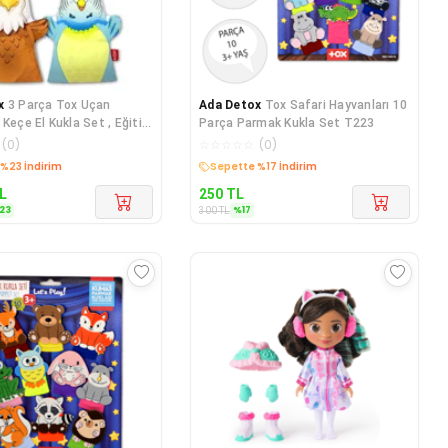
x
3 Parça Tox Uçan
Ada Detox
Tox Safari Hayvanları 10
Keçe El Kukla Set , Eğitici
Parça Parmak Kukla Set T223
(
0
)
☆
☆
☆
☆
☆
(
0
)
edava
Kargo Bedava
L
250
TL
23
%
17
300
TL