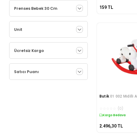
159
TL
Prenses Bebek 30 Cm
Unit
Ücretsiz Kargo
Satıcı Puanı
Butik
01 002 Midilli 
☆
☆
☆
☆
☆
(
0
)
Kargo Bedava
2.496,30
TL