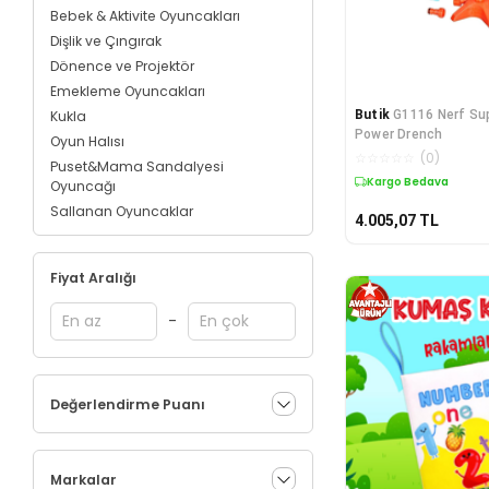
Bebek & Aktivite Oyuncakları
Dişlik ve Çıngırak
Dönence ve Projektör
Emekleme Oyuncakları
Butik
G1116 Nerf Su
Kukla
Power Drench
Oyun Halısı
☆
☆
☆
☆
☆
(
0
)
Puset&Mama Sandalyesi
Kargo Bedava
Oyuncağı
Sallanan Oyuncaklar
4.005,07
TL
Uyku Arkadaşları
Fiyat Aralığı
-
Değerlendirme Puanı
Markalar