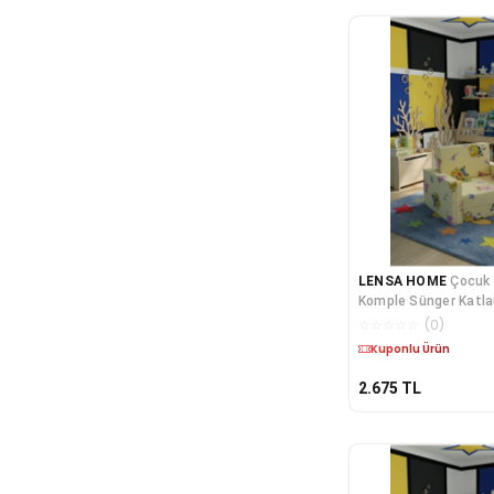
LENSA HOME
Çocuk 
Komple Sünger Katlan
Minder Yatak (0-4 YA
☆
☆
☆
☆
☆
(
0
)
FİGÜRLÜ
Kargo Bedava
2.675
TL