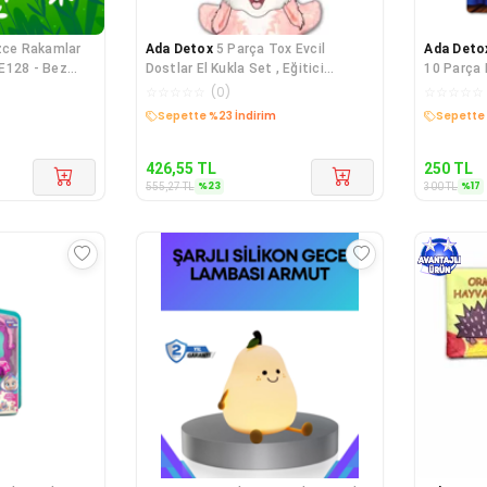
izce Rakamlar
Ada Detox
5 Parça Tox Evcil
Ada Deto
E128 - Bez
Dostlar El Kukla Set , Eğitici
10 Parça
Oyuncak
☆
☆
☆
☆
☆
(
0
)
☆
☆
☆
☆
☆
Kargo Bedava
Kargo B
426,55
TL
250
TL
%
23
%
17
555,27
TL
300
TL