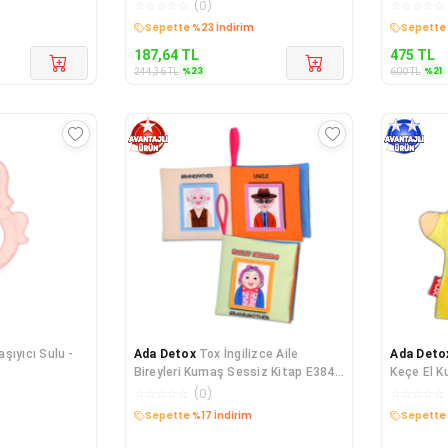
Kumaş S
☆
☆
☆
☆
☆
(
0
)
☆
☆
☆
☆
☆
Kargo Bedava
Kargo B
187,64
TL
475
TL
%
23
%
21
244,36
TL
600
TL
şıyıcı Sulu -
Ada Detox
Tox İngilizce Aile
Ada Deto
Bireyleri Kumaş Sessiz Kitap E384 -
Keçe El Ku
Bez Kitap
Oyuncak
☆
☆
☆
☆
☆
(
0
)
☆
☆
☆
☆
☆
Kargo Bedava
Kargo B