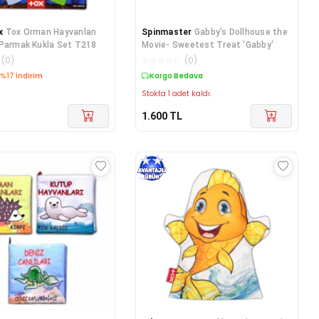
x
Tox Orman Hayvanları
Spinmaster
Gabby's Dollhouse the
 Parmak Kukla Set T218
Movie- Sweetest Treat 'Gabby'
(
0
)
☆
☆
☆
☆
☆
(
0
)
edava
Kargo Bedava
Stokta 1 adet kaldı.
1.600
TL