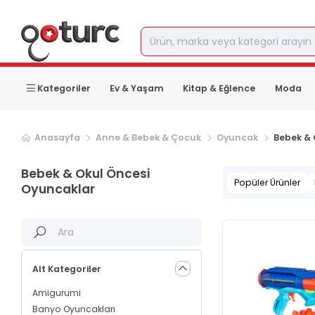
Kategoriler
Ev & Yaşam
Kitap & Eğlence
Moda
Sonraki ürün sayfası, sayfa
2
Anasayfa
Anne & Bebek & Çocuk
Oyuncak
Bebek & 
Bebek & Okul Öncesi
Popüler Ürünler
Oyuncaklar
Alt Kategoriler
Amigurumi
Banyo Oyuncakları