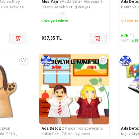
Babies Play
Mea Yayın
Moda Seti - Aksesuarlı
Ada Deto
ek Ve Aktivite
30 cm Bebek Seti (Lisinya)
Deniz ve 
Sessiz Ki
☆
☆
☆
☆
☆
(
0
)
☆
☆
☆
☆
☆
Kargo Bedava
Kargo B
675
TL
937,35
TL
%
25
900
TL
 Evcil
Ada Detox
2 Parça Tox Ebeveyn El
Ada Deto
kla T319 ,
Kukla Set , Eğitici Oyuncak
Kışlık Giy