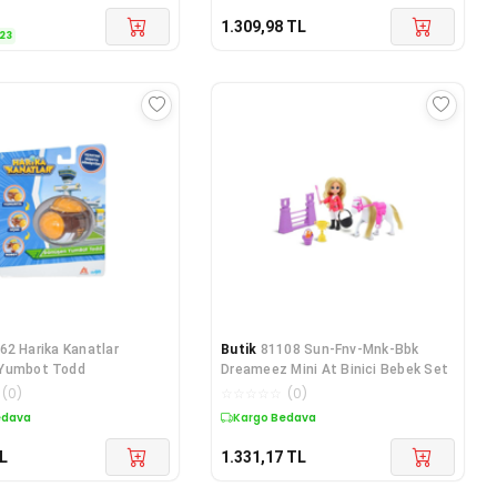
1.309,98
TL
23
62 Harika Kanatlar
Butik
81108 Sun-Fnv-Mnk-Bbk
Yumbot Todd
Dreameez Mini At Binici Bebek Set
(
0
)
☆
☆
☆
☆
☆
(
0
)
edava
Kargo Bedava
L
1.331,17
TL