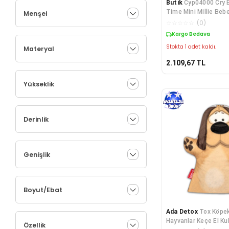
Butik
Cyp04000 Cry 
Time Mini Millie Beb
Menşei
Halısı
☆
☆
☆
☆
☆
(
0
)
Kargo Bedava
Stokta 1 adet kaldı.
Materyal
2.109,67
TL
Yükseklik
Derinlik
Genişlik
Boyut/Ebat
Ada Detox
Tox Köpek
Hayvanlar Keçe El Ku
Özellik