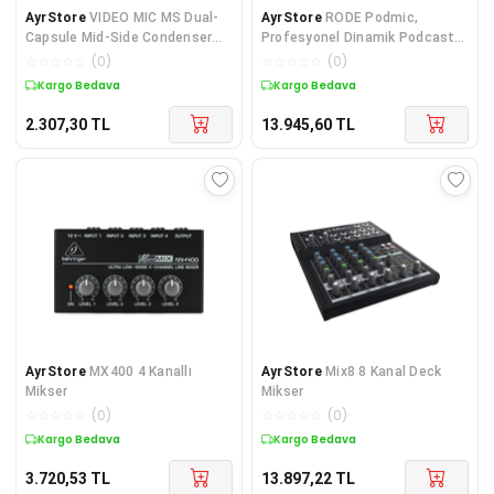
AyrStore
VIDEO MIC MS Dual-
AyrStore
RODE Podmic,
Capsule Mid-Side Condenser
Profesyonel Dinamik Podcast
Kamera üstü Mikrofon
Mikrofon
☆
☆
☆
☆
☆
(
0
)
☆
☆
☆
☆
☆
(
0
)
Kargo Bedava
Kargo Bedava
2.307,30
TL
13.945,60
TL
AyrStore
MX400 4 Kanallı
AyrStore
Mix8 8 Kanal Deck
Mikser
Mikser
☆
☆
☆
☆
☆
(
0
)
☆
☆
☆
☆
☆
(
0
)
Kargo Bedava
Kargo Bedava
3.720,53
TL
13.897,22
TL