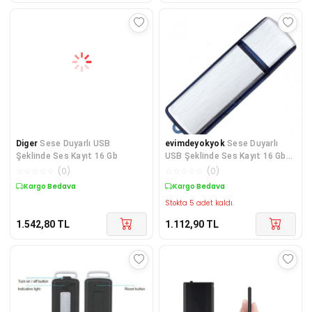
Diger
Sese Duyarlı USB
evimdeyokyok
Sese Duyarlı
Şeklinde Ses Kayıt 16 Gb
USB Şeklinde Ses Kayıt 16 Gb
TdrTR
☆
☆
☆
☆
☆
(
0
)
☆
☆
☆
☆
☆
(
0
)
Kargo Bedava
Kargo Bedava
Stokta 5 adet kaldı.
1.542,80
TL
1.112,90
TL