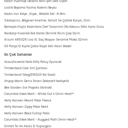
Kadın Puantiye Desenli Mini Şort Etek Siyah
Lastik Boyama Yazma Kalemi Beyaz
Kadın Inci Kolye , Küpe , Bileklik Set -8 Mm
Sıkılaştırıcı, Bölgesel İncelme, Selülit Ve Çatlak Karşıtı, Slim
Bymeyla Güçlü Kadınlara Özel Tasarımlı Oto Kokusu Dikiz Ayna Süsü
Narkalıp Yuvarlak Kek Kalıbı Derinlik 15cm Çap 12cm
Arzum AR5028 Lisa XL Saç Maşası Seramik Plaka 32mm
60 Parça 12 Kişilik Çatal Kaşık Seti Hasır Model
En Çok Satanlar
Acousticworld Hello Kitty Peluş Oyuncak
Timberback Core Sırt Çantası
Timberland Tdwgf2183201 Kol Saati
Ahşap Marin Deniz Feneri Dekoratif Hediyelik
Bee Garden Sivi Propolis Ekstrakt
Columbia Erkek Mont - White Out İi Omni-Heat™
Helly Hansen Mount Polar Fleece
Helly Hansen Zippy Polar Mont
Helly Hansen Block Fullzip Polar
Columbia Erkek Mont - Rugged Path Omni-Heat™
Einhell Te-Hv Akülü El Süpürgesi