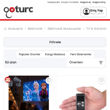
Kampanyalar
Müşteri Hizmetleri
Mağaza Aç
Mağaza Girişi
Giriş Yap
veya üye ol
Anasayfa
Elektronik
Elektronik Aksesuarlar
TV & Görüntü & 
Filtrele
Popüler Ürünler
Kargo Bedava
Yeni Eklenenler
52
ürün