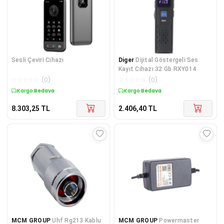
Sesli Çeviri Cihazı
Diger
Dijital Göstergeli Ses
Kayıt Cihazı 32 Gb RXY014
☆
☆
☆
☆
☆
(
0
)
☆
☆
☆
☆
☆
(
0
)
Kargo Bedava
Kargo Bedava
8.303,25
TL
2.406,40
TL
MCM GROUP
Uhf Rg213 Kablu
MCM GROUP
Powermaster