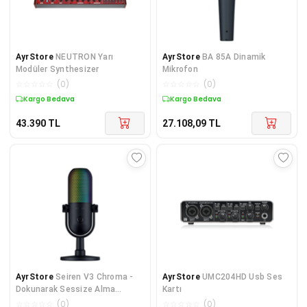
AyrStore
NEUTRON Yarı
AyrStore
BA 85A Dinamik
Modüler Synthesizer
Mikrofon
☆
☆
☆
☆
☆
(
0
)
☆
☆
☆
☆
☆
(
0
)
Kargo Bedava
Kargo Bedava
43.390
TL
27.108,09
TL
AyrStore
Seiren V3 Chroma -
AyrStore
UMC204HD Usb Ses
Dokunarak Sessize Alma
Kartı
Özellikli RGB USB Mikrofon
☆
☆
☆
☆
☆
(
0
)
☆
☆
☆
☆
☆
(
0
)