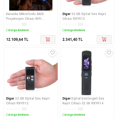
Karaoke Mikrofonlu Akıllı
Diger
32 GB Dijital Ses Kayıt
Projeksiyon Cihazı Wifi
Cihazı RXY012
Bluetooth Destekli - Lisinya
☆
☆
☆
☆
☆
(
0
)
☆
☆
☆
☆
☆
(
0
)
Kargo Bedava
Kargo Bedava
12.109,64
TL
2.341,40
TL
Diger
32 GB Dijital Ses Kayıt
Diger
Dijital Göstergeli Ses
Cihazı RXY012
Kayıt Cihazı 32 Gb RXY014
☆
☆
☆
☆
☆
(
0
)
☆
☆
☆
☆
☆
(
0
)
Kargo Bedava
Kargo Bedava