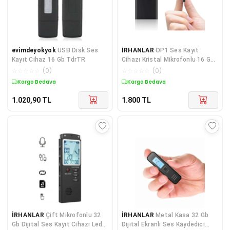
evimdeyokyok
USB Disk Ses
İRHANLAR
OP1 Ses Kayıt
Kayıt Cihaz 16 Gb TdrTR
Cihazı Kristal Mikrofonlu 16 Gb
Usb Görünümlü Ev Işyeri
☆
☆
☆
☆
☆
(
0
)
☆
☆
☆
☆
☆
(
0
)
Dinleme1 Cihazı
Kargo Bedava
Kargo Bedava
1.020,90
TL
1.800
TL
İRHANLAR
Çift Mikrofonlu 32
İRHANLAR
Metal Kasa 32 Gb
Gb Dijital Ses Kayıt Cihazı Led
Dijital Ekranlı Ses Kaydedici