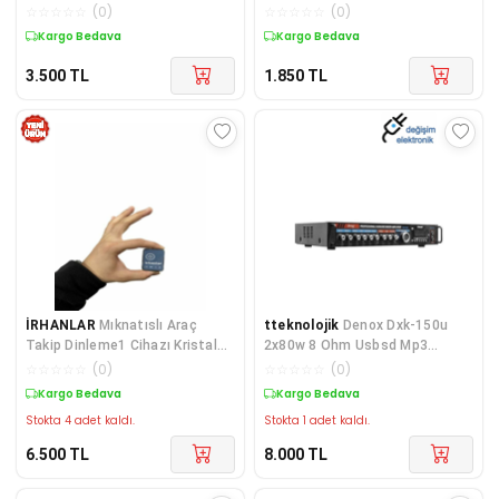
Ekranlı Çift Mikrofonlu KB40
Kulaklıklı Mini Ses Kayıt Cihazı
☆
☆
☆
☆
☆
(
0
)
☆
☆
☆
☆
☆
(
0
)
Dınleme1 Cihazı
Kristal Mikrofonlu
Kargo Bedava
Kargo Bedava
3.500
TL
1.850
TL
İRHANLAR
Mıknatıslı Araç
tteknolojik
Denox Dxk-150u
Takip Dinleme1 Cihazı Kristal
2x80w 8 Ohm Usbsd Mp3
Mikrofonlu Gps Destekli Ses
Stereo Amfi
☆
☆
☆
☆
☆
(
0
)
☆
☆
☆
☆
☆
(
0
)
Kayıt Cihazı 3 ü 1 Arada
Kargo Bedava
Kargo Bedava
Stokta 4 adet kaldı.
Stokta 1 adet kaldı.
6.500
TL
8.000
TL