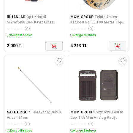
İRHANLAR
Op1 Kristal
MCM GROUP
Telsiz Anten
Mikrofonlu Ses Kayıt Cihazı
Kablosu Rg-58 100 Metre Top
Dinleme Cihazı Led Ekranlı 64
Kablo 50ohm
☆
☆
☆
☆
☆
(
0
)
☆
☆
☆
☆
☆
(
0
)
Gb Hafızalı
Kargo Bedava
Kargo Bedava
2.000
TL
4.213
TL
SAFE GROUP
Teleskopik Çubuk
MCM GROUP
Roxy Rxy-140fm
Anten 21cm
Cep Tipi Mini Analog Radyo
☆
☆
☆
☆
☆
(
0
)
☆
☆
☆
☆
☆
(
0
)
Kargo Bedava
Kargo Bedava