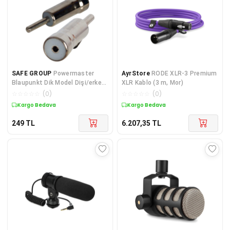
SAFE GROUP
Powermaster
AyrStore
RODE XLR-3 Premium
Blaupunkt Dik Model Dişi/erkek
XLR Kablo (3 m, Mor)
Oto Araç Am Fm Radyo Fişi
☆
☆
☆
☆
☆
(
0
)
☆
☆
☆
☆
☆
(
0
)
Anten Soketi
Kargo Bedava
Kargo Bedava
249
TL
6.207,35
TL