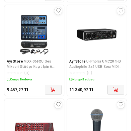
AyrStore
MDX-06FXU Ses
AyrStore
U-Phoria UMC204HD
Mikseri Stüdyo Kayıt İçin 6
Audiophile 2x4 USB Ses/MIDI
Kanal Ses Kartlı 99 DSP Efektli
Arayüzü, MIDAS Mikrofon
☆
☆
☆
☆
☆
(
0
)
☆
☆
☆
☆
☆
(
0
)
(+48V-USB-B
Preamplifikatörle
Kargo Bedava
Kargo Bedava
9.457,27
TL
11.340,97
TL