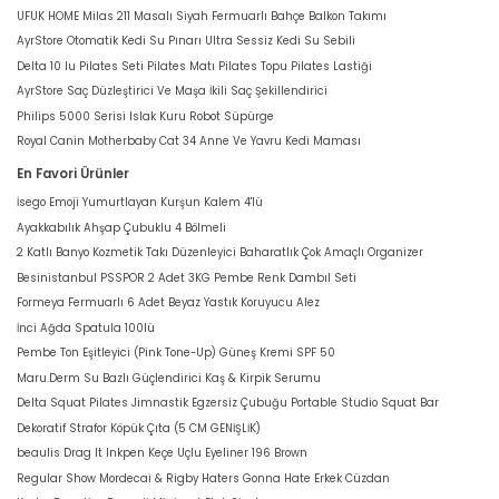
UFUK HOME Milas 211 Masalı Siyah Fermuarlı Bahçe Balkon Takımı
AyrStore Otomatik Kedi Su Pınarı Ultra Sessiz Kedi Su Sebili
Delta 10 lu Pilates Seti Pilates Matı Pilates Topu Pilates Lastiği
AyrStore Saç Düzleştirici Ve Maşa İkili Saç Şekillendirici
Philips 5000 Serisi Islak Kuru Robot Süpürge
Royal Canin Motherbaby Cat 34 Anne Ve Yavru Kedi Maması
En Favori Ürünler
İsego Emoji Yumurtlayan Kurşun Kalem 4'lü
Ayakkabılık Ahşap Çubuklu 4 Bölmeli
2 Katlı Banyo Kozmetik Takı Düzenleyici Baharatlık Çok Amaçlı Organizer
Besinistanbul PSSPOR 2 Adet 3KG Pembe Renk Dambıl Seti
Formeya Fermuarlı 6 Adet Beyaz Yastık Koruyucu Alez
İnci Ağda Spatula 100lü
Pembe Ton Eşitleyici (Pink Tone-Up) Güneş Kremi SPF 50
Maru.Derm Su Bazlı Güçlendirici Kaş & Kirpik Serumu
Delta Squat Pilates Jimnastik Egzersiz Çubuğu Portable Studio Squat Bar
Dekoratif Strafor Köpük Çıta (5 CM GENİŞLİK)
beaulis Drag It Inkpen Keçe Uçlu Eyeliner 196 Brown
Regular Show Mordecai & Rigby Haters Gonna Hate Erkek Cüzdan