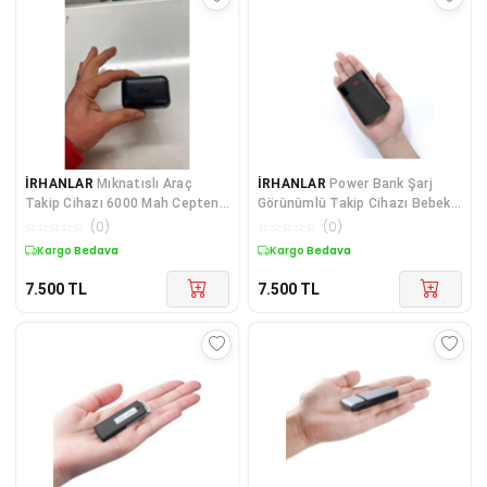
İRHANLAR
Mıknatıslı Araç
İRHANLAR
Power Bank Şarj
Takip Cihazı 6000 Mah Cepten
Görünümlü Takip Cihazı Bebek
Anlık İzle Gerçek Konum Motor
Hasta Bakıcı Ses Dinle ve Araç
☆
☆
☆
☆
☆
(
0
)
☆
☆
☆
☆
☆
(
0
)
Tekne Takip
Kişi Takip Cihazı
Kargo Bedava
Kargo Bedava
7.500
TL
7.500
TL