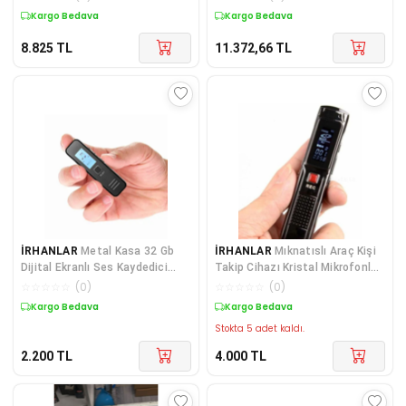
(Yayın ve Oyun Reak
Kargo Bedava
Kargo Bedava
8.825
TL
11.372,66
TL
İRHANLAR
Metal Kasa 32 Gb
İRHANLAR
Mıknatıslı Araç Kişi
Dijital Ekranlı Ses Kaydedici
Takip Cihazı Kristal Mikrofonlu
Kulaklıklı Mini Ses Kayıt Cihazı
Dinleme1 Cihazı Gps Destekli
☆
☆
☆
☆
☆
(
0
)
☆
☆
☆
☆
☆
(
0
)
Kristal Mikrofonlu
Mini A9
Kargo Bedava
Kargo Bedava
Stokta 5 adet kaldı.
2.200
TL
4.000
TL