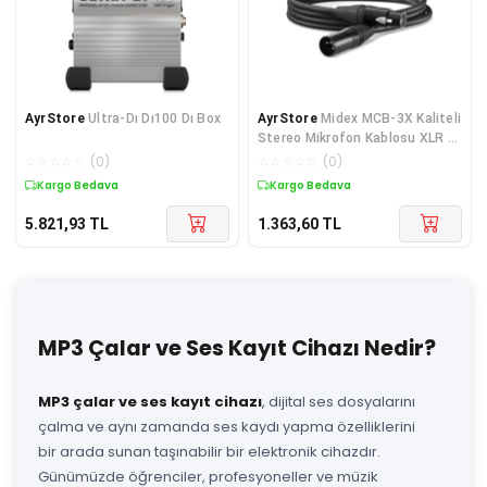
AyrStore
Ultra-Dı Dı100 Dı Box
AyrStore
Midex MCB-3X Kaliteli
Stereo Mikrofon Kablosu XLR +
XLR 3 Metre Siyah Renk
☆
☆
☆
☆
☆
(
0
)
☆
☆
☆
☆
☆
(
0
)
Kargo Bedava
Kargo Bedava
5.821,93
TL
1.363,60
TL
MP3 Çalar ve Ses Kayıt Cihazı Nedir?
MP3 çalar ve ses kayıt cihazı
, dijital ses dosyalarını
çalma ve aynı zamanda ses kaydı yapma özelliklerini
bir arada sunan taşınabilir bir elektronik cihazdır.
Günümüzde öğrenciler, profesyoneller ve müzik