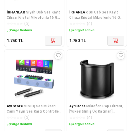
İRHANLAR
Siyah Usb Ses Kayıt
İRHANLAR
Gri Usb Ses Kayıt
Cihazı Kristal Mikrofonlu 16 Gb
Cihazı Kristal Mikrofonlu 16 Gb
Usb Görünümlü Ev Işyeri
Usb Görünümlü Ev Işyeri
☆
☆
☆
☆
☆
(
0
)
☆
☆
☆
☆
☆
(
0
)
Dinleme1 Cihazı
Dinleme1 Cihazı
Kargo Bedava
Kargo Bedava
1.750
TL
1.750
TL
AyrStore
Mini Dj Ses Mikseri
AyrStore
Mikrofon Pop Filtresi,
Canlı Yayın Ses Kartı Controller
[Yükseltilmiş Üç Katman]
Dj Setup Başlangıç Karaoke
Mikrofon Pop Filtresi, Mikrofon
☆
☆
☆
☆
☆
(
0
)
☆
☆
☆
☆
☆
(
0
)
Çift Kablosu
Ön Ca
Kargo Bedava
Kargo Bedava