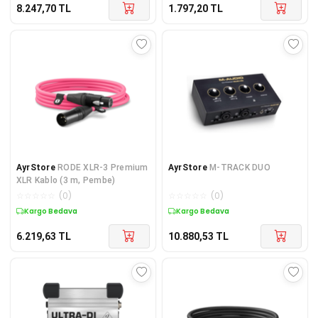
8.247,70
TL
1.797,20
TL
AyrStore
RODE XLR-3 Premium
AyrStore
M-TRACK DUO
XLR Kablo (3 m, Pembe)
☆
☆
☆
☆
☆
(
0
)
☆
☆
☆
☆
☆
(
0
)
Kargo Bedava
Kargo Bedava
6.219,63
TL
10.880,53
TL