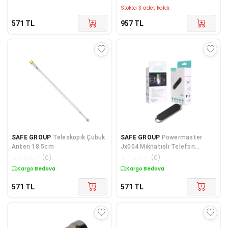
Stokta 3 adet kaldı.
571
TL
957
TL
SAFE GROUP
Teleskopik Çubuk
SAFE GROUP
Powermaster
Anten 18.5cm
Jx004 Mıknatıslı Telefon
Tutacağı
☆
☆
☆
☆
☆
(
0
)
☆
☆
☆
☆
☆
(
0
)
Kargo Bedava
Kargo Bedava
571
TL
571
TL