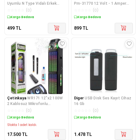
Uyumlu N Type Vidalı Erkek
Pm-31770 12 Volt - 1 Amper
Konnektör
Masa Üstü Iki Ucu Kablolu
☆
☆
☆
☆
☆
(
0
)
☆
☆
☆
☆
☆
(
0
)
Adaptör 5.5*2.5 Uç
Kargo Bedava
Kargo Bedava
499
TL
899
TL
Çetinkaya
WR171 12"x2 100W
Diger
USB Disk Ses Kayıt Cihaz
2 Kablosuz Mikrofonlu
16 Gb
Kumandalı Baloncuk Çıkartan
☆
☆
☆
☆
☆
(
0
)
☆
☆
☆
☆
☆
(
0
)
RGB Bluetooth/Usb/Sd Müzik
Kargo Bedava
Kargo Bedava
Kutusu
Stokta 1 adet kaldı.
17.500
TL
1.478
TL