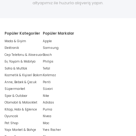
altyapımız ile huzurla alışveriş yapın.
Popüler Kategoriler
Popüler Markalar
Moda & Giyim
Apple
Elektronik
Samsung
Cep Telefonu & Aksesuar
Bosch
Ev, Yaşam & Mobilya
Philips
Sofra & Mutfak
Tefal
Kozmetik & Kişisel Bakım
Korkmaz
Anne, Bebek & Çocuk
Penti
Süpermarket
Süvari
Spor & Outdoor
Nike
Otomobil & Motosiklet
Adidas
Kitap, Hobi & Eğlence
Puma
Oyuncak
Nivea
Pet Shop
Mac
Yapı Market & Bahçe
Yves Rocher