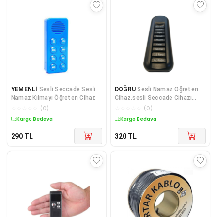
YEMENLİ
Sesli Seccade Sesli
DOĞRU
Sesli Namaz Öğreten
Namaz Kılmayı Öğreten Cihaz
Cihaz.sesli Seccade Cihazı
SİYAH
☆
☆
☆
☆
☆
(
0
)
☆
☆
☆
☆
☆
(
0
)
Kargo Bedava
Kargo Bedava
290
TL
320
TL