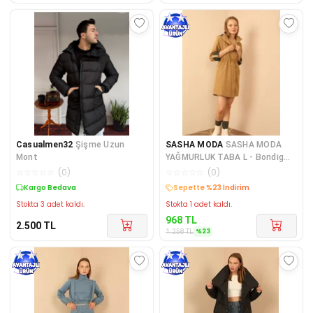
Casualmen32
Şişme Uzun
SASHA MODA
SASHA MODA
Mont
YAĞMURLUK TABA L - Bondig
Kumaş Kapşonlu Uzun Kadın Ya
☆
☆
☆
☆
☆
(
0
)
☆
☆
☆
☆
☆
(
0
)
Kargo Bedava
Kargo Bedava
Stokta 3 adet kaldı.
Stokta 1 adet kaldı.
968
TL
2.500
TL
%
23
1.258
TL