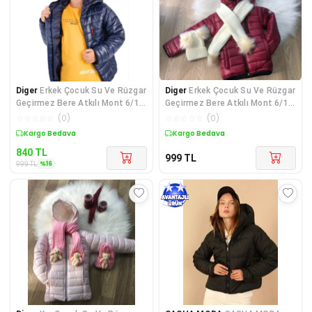
Diger
Erkek Çocuk Su Ve Rüzgar
Diger
Erkek Çocuk Su Ve Rüzgar
Geçirmez Bere Atkılı Mont 6/10
Geçirmez Bere Atkılı Mont 6/10
Yaş
Yaş
☆
☆
☆
☆
☆
(
0
)
☆
☆
☆
☆
☆
(
0
)
Sepette %16 İndirim
Kargo Bedava
840
TL
999
TL
%
16
999
TL