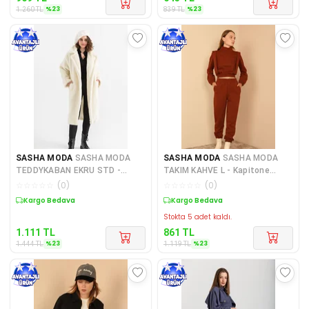
%
23
%
23
1.260
TL
839
TL
SASHA MODA
SASHA MODA
SASHA MODA
SASHA MODA
TEDDYKABAN EKRU STD -
TAKIM KAHVE L - Kapitone
Teddy Kumaş Ceket Yaka Diz
Kumaş Boğazlı Yaka Omuz
☆
☆
☆
☆
☆
(
0
)
☆
☆
☆
☆
☆
(
0
)
Altı
Detay
Sepette %23 İndirim
Sepette %23 İndirim
Stokta 5 adet kaldı.
1.111
TL
861
TL
%
23
%
23
1.444
TL
1.119
TL