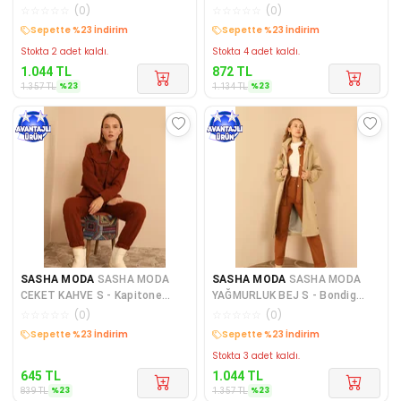
Kumaş Uzun Kapüşonlu Kadın
Kumaş Yırtmaç Detaylı Kad
☆
☆
☆
☆
☆
(
0
)
☆
☆
☆
☆
☆
(
0
)
Kargo Bedava
Kargo Bedava
Stokta 2 adet kaldı.
Stokta 4 adet kaldı.
1.044
TL
872
TL
%
23
%
23
1.357
TL
1.134
TL
SASHA MODA
SASHA MODA
SASHA MODA
SASHA MODA
CEKET KAHVE S - Kapitone
YAĞMURLUK BEJ S - Bondig
Kumaş Gömlek Yaka Tam Kalıp
Kumaş Uzun Kapüşonlu Kadın
☆
☆
☆
☆
☆
(
0
)
☆
☆
☆
☆
☆
(
0
)
Ç
Ya
Kargo Bedava
Kargo Bedava
Stokta 3 adet kaldı.
645
TL
1.044
TL
%
23
%
23
839
TL
1.357
TL