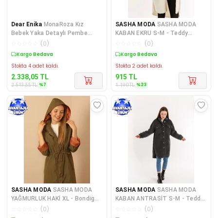
Dear Enika
MonaRoza Kız
SASHA MODA
SASHA MODA
Bebek Yaka Detaylı Pembe
KABAN EKRU S-M - Teddy
Bebek Mont 22-545
Kumaş Gömlek Yaka Basen Boy
☆
☆
☆
☆
☆
(
0
)
☆
☆
☆
☆
☆
(
0
)
Ove
Sepette %7 İndirim
Sepette %23 İndirim
Stokta 4 adet kaldı.
Stokta 2 adet kaldı.
2.338,05
TL
915
TL
%
7
%
23
2.513,55
TL
1.190
TL
SASHA MODA
SASHA MODA
SASHA MODA
SASHA MODA
YAĞMURLUK HAKİ XL - Bondig
KABAN ANTRASİT S-M - Teddy
Kumaş Kapşonlu Uzun Kadın Y
Kumaş Gömlek Yaka Basen Boy
☆
☆
☆
☆
☆
(
0
)
☆
☆
☆
☆
☆
(
0
)