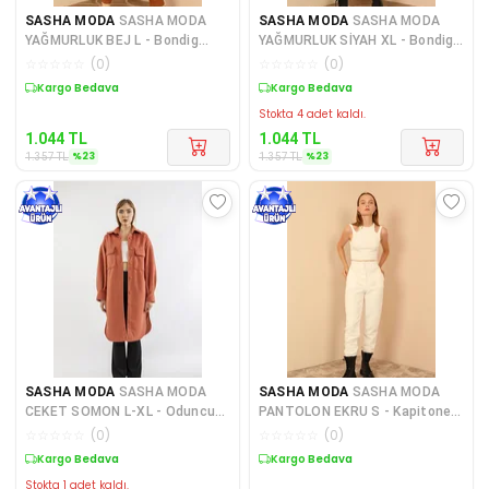
SASHA MODA
SASHA MODA
SASHA MODA
SASHA MODA
YAĞMURLUK BEJ L - Bondig
YAĞMURLUK SİYAH XL - Bondig
Kumaş Uzun Kapüşonlu Kadın
Kumaş Uzun Kapüşonlu Kadın
☆
☆
☆
☆
☆
(
0
)
☆
☆
☆
☆
☆
(
0
)
Ya
Sepette %23 İndirim
Sepette %23 İndirim
Stokta 4 adet kaldı.
1.044
TL
1.044
TL
%
23
%
23
1.357
TL
1.357
TL
SASHA MODA
SASHA MODA
SASHA MODA
SASHA MODA
CEKET SOMON L-XL - Oduncu
PANTOLON EKRU S - Kapitone
Kumaş Gömlek Yaka Oversize/S
Kumaş Kadın Alt Pantolon
☆
☆
☆
☆
☆
(
0
)
☆
☆
☆
☆
☆
(
0
)
Sepette %23 İndirim
Sepette %23 İndirim
Stokta 1 adet kaldı.