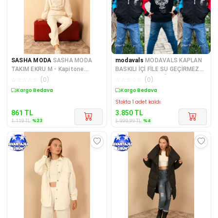
SASHA MODA
SASHA MODA
modavals
MODAVALS KAPLAN
TAKIM EKRU M - Kapitone
BASKILI İÇİ FİLE SU GEÇİRMEZ
Kumaş Boğazlı Yaka Omuz
ERKEK ÇOCUK YAĞMURLU
☆
☆
☆
☆
☆
(
0
)
☆
☆
☆
☆
☆
(
0
)
Detayl
Sepette %23 İndirim
Sepette %4 İndirim
Stokta 1 adet kaldı.
861
TL
3.850
TL
%
23
%
4
1.119
TL
3.999,99
TL