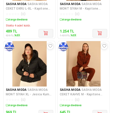
SASHA MODA
SASHA MODA
SASHA MODA
SASHA MODA
CEKET EKRU L-XL - Kapitone
MONT SİYAH M - Kapitone
Kumaş Gömlek Yaka Düğmeli K
Kumaş Şal Yaka Bol Kalıp Yaka
☆
☆
☆
☆
☆
(
0
)
☆
☆
☆
☆
☆
(
0
)
Sepette %23 İndirim
Sepette %23 İndirim
Stokta 4 adet kaldı.
489
TL
1.254
TL
%
23
%
23
636
TL
1.630
TL
SASHA MODA
SASHA MODA
SASHA MODA
SASHA MODA
MONT SİYAH XL - Jesica Kumaş
CEKET KAHVE M - Kapitone
Fermuarlı Yaka Kısa Boy R
Kumaş Gömlek Yaka Tam Kalıp
☆
☆
☆
☆
☆
(
0
)
☆
☆
☆
☆
☆
(
0
)
Ç
Sepette %23 İndirim
Sepette %23 İndirim
969
TL
645
TL