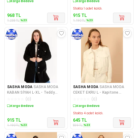
Sepette %23 İndirim
Sepette %23 İndirim
Stokta 1 adet kaldı.
968
TL
915
TL
%
23
%
23
1.258
TL
1.190
TL
SASHA MODA
SASHA MODA
SASHA MODA
SASHA MODA
KABAN SİYAH L-XL - Teddy
CEKET EKRU L - Kapitone
Kumaş Gömlek Yaka Basen Boy
Kumaş Gömlek Yaka Tam Kalıp
☆
☆
☆
☆
☆
(
0
)
☆
☆
☆
☆
☆
(
0
)
O
Çı
Sepette %23 İndirim
Sepette %23 İndirim
Stokta 4 adet kaldı.
915
TL
645
TL
%
23
%
23
1.190
TL
839
TL