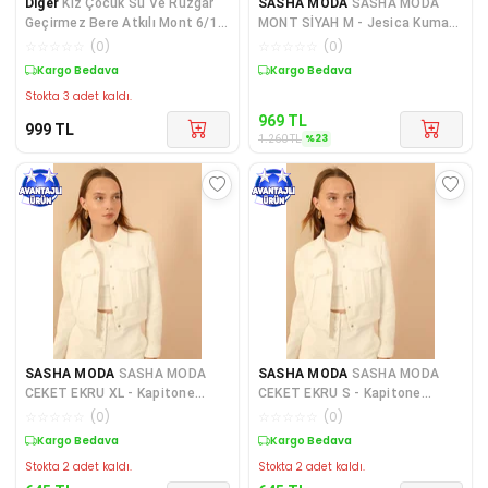
Diger
Kız Çocuk Su Ve Rüzgar
SASHA MODA
SASHA MODA
Geçirmez Bere Atkılı Mont 6/10
MONT SİYAH M - Jesica Kumaş
Yaş
Fermuarlı Yaka Kısa Boy Ra
☆
☆
☆
☆
☆
(
0
)
☆
☆
☆
☆
☆
(
0
)
Kargo Bedava
Sepette %23 İndirim
Stokta 3 adet kaldı.
969
TL
999
TL
%
23
1.260
TL
SASHA MODA
SASHA MODA
SASHA MODA
SASHA MODA
CEKET EKRU XL - Kapitone
CEKET EKRU S - Kapitone
Kumaş Gömlek Yaka Tam Kalıp
Kumaş Gömlek Yaka Tam Kalıp
☆
☆
☆
☆
☆
(
0
)
☆
☆
☆
☆
☆
(
0
)
Ç
Çı
Sepette %23 İndirim
Sepette %23 İndirim
Stokta 2 adet kaldı.
Stokta 2 adet kaldı.