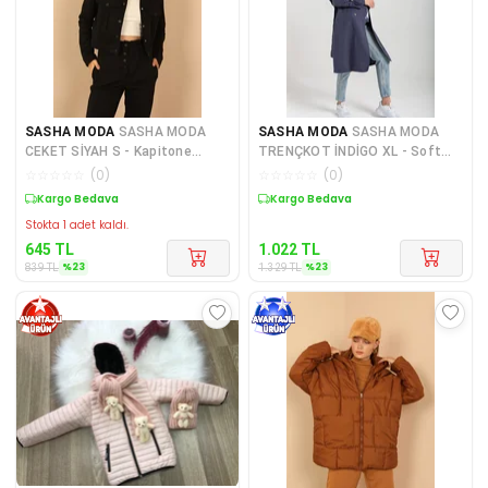
SASHA MODA
SASHA MODA
SASHA MODA
SASHA MODA
CEKET SİYAH S - Kapitone
TRENÇKOT İNDİGO XL - Soft
Kumaş Gömlek Yaka Tam Kalıp
Kumaş Uzun Kol Gömlek Yaka K
☆
☆
☆
☆
☆
(
0
)
☆
☆
☆
☆
☆
(
0
)
Ç
Sepette %23 İndirim
Sepette %23 İndirim
Stokta 1 adet kaldı.
645
TL
1.022
TL
%
23
%
23
839
TL
1.329
TL