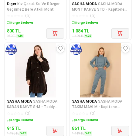
Diger
Kız Çocuk Su Ve Rüzgar
SASHA MODA
SASHA MODA
Geçirmez Bere Atkılı Mont
MONT KAHVE STD - Kapitone
Kumaş Fermuarlı Yaka Kısa Bo
☆
☆
☆
☆
☆
(
0
)
☆
☆
☆
☆
☆
(
0
)
Sepette %16 İndirim
Sepette %23 İndirim
800
TL
1.084
TL
%
16
%
23
950
TL
1.409
TL
SASHA MODA
SASHA MODA
SASHA MODA
SASHA MODA
KABAN KAHVE S-M - Teddy
TAKIM MAVİ M - Kapitone
Kumaş Gömlek Yaka Basen Boy
Kumaş Boğazlı Yaka Omuz
☆
☆
☆
☆
☆
(
0
)
☆
☆
☆
☆
☆
(
0
)
Ov
Detayl
Sepette %23 İndirim
Sepette %23 İndirim
915
TL
861
TL
%
23
%
23
1.190
TL
1.119
TL