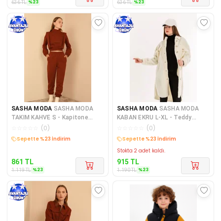
%
23
%
23
636
TL
636
TL
SASHA MODA
SASHA MODA
SASHA MODA
SASHA MODA
TAKIM KAHVE S - Kapitone
KABAN EKRU L-XL - Teddy
Kumaş Boğazlı Yaka Omuz
Kumaş Gömlek Yaka Basen Boy
☆
☆
☆
☆
☆
(
0
)
☆
☆
☆
☆
☆
(
0
)
Detay
Ov
Kargo Bedava
Kargo Bedava
Stokta 2 adet kaldı.
861
TL
915
TL
%
23
%
23
1.119
TL
1.190
TL