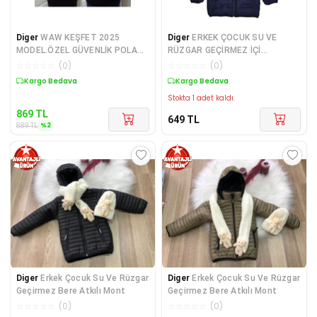
Diger
WAW KEŞFET 2025
Diger
ERKEK ÇOCUK SU VE
MODEL.ÖZEL GÜVENLİK POLAR
RÜZGAR GEÇİRMEZ İÇİ
MONT SATINAL.SIVILE SAT
KAPİTONE KAPŞONLU MONT
☆
☆
☆
☆
☆
(
0
)
☆
☆
☆
☆
☆
(
0
)
Sepette %2 İndirim
Kargo Bedava
Stokta 1 adet kaldı.
869
TL
649
TL
%
2
889
TL
Diger
Erkek Çocuk Su Ve Rüzgar
Diger
Erkek Çocuk Su Ve Rüzgar
Geçirmez Bere Atkılı Mont
Geçirmez Bere Atkılı Mont
☆
☆
☆
☆
☆
(
0
)
☆
☆
☆
☆
☆
(
0
)