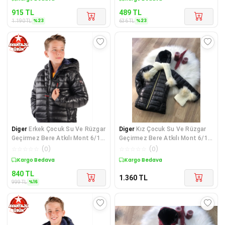
915
TL
489
TL
%
23
%
23
1.190
TL
636
TL
Diger
Erkek Çocuk Su Ve Rüzgar
Diger
Kız Çocuk Su Ve Rüzgar
Geçirmez Bere Atkılı Mont 6/10
Geçirmez Bere Atkılı Mont 6/10
Yaş
Yaş
☆
☆
☆
☆
☆
(
0
)
☆
☆
☆
☆
☆
(
0
)
Sepette %16 İndirim
Kargo Bedava
840
TL
1.360
TL
%
16
999
TL