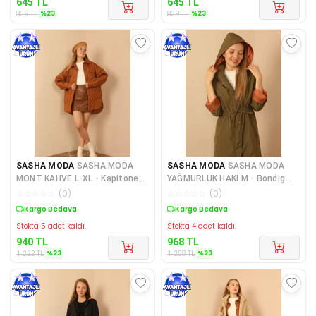
645
TL
645
TL
%
23
%
23
839
TL
839
TL
SASHA MODA
SASHA MODA
SASHA MODA
SASHA MODA
MONT KAHVE L-XL - Kapitone
YAĞMURLUK HAKİ M - Bondig
Kumaş Çift Dikiş Desen Kadı
Kumaş Kapşonlu Uzun Kadın Ya
☆
☆
☆
☆
☆
(
0
)
☆
☆
☆
☆
☆
(
0
)
Sepette %23 İndirim
Sepette %23 İndirim
Stokta 5 adet kaldı.
Stokta 4 adet kaldı.
940
TL
968
TL
%
23
%
23
1.222
TL
1.258
TL