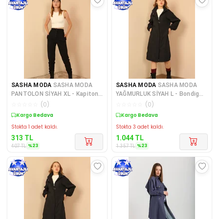
SASHA MODA
SASHA MODA
SASHA MODA
SASHA MODA
PANTOLON SİYAH XL - Kapitone
YAĞMURLUK SİYAH L - Bondig
Kumaş Kadın Alt Pantolon
Kumaş Uzun Kapüşonlu Kadın
☆
☆
☆
☆
☆
(
0
)
☆
☆
☆
☆
☆
(
0
)
Sepette %23 İndirim
Sepette %23 İndirim
Stokta 1 adet kaldı.
Stokta 3 adet kaldı.
313
TL
1.044
TL
%
23
%
23
407
TL
1.357
TL