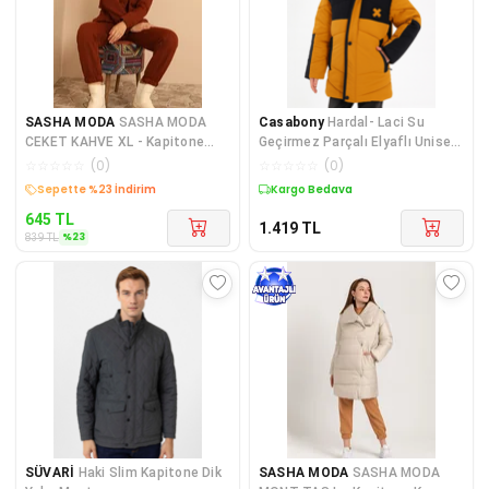
SASHA MODA
SASHA MODA
Casabony
Hardal- Laci Su
CEKET KAHVE XL - Kapitone
Geçirmez Parçalı Elyaflı Unisex
Kumaş Gömlek Yaka Tam Kalıp
Çocuk Mont
☆
☆
☆
☆
☆
(
0
)
☆
☆
☆
☆
☆
(
0
)
Kargo Bedava
Kargo Bedava
645
TL
1.419
TL
%
23
839
TL
SÜVARİ
Haki Slim Kapitone Dik
SASHA MODA
SASHA MODA