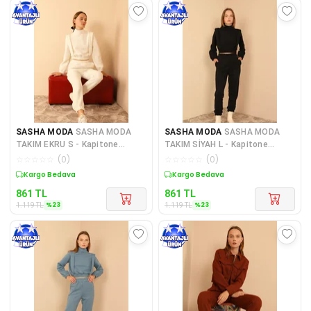
SASHA MODA
SASHA MODA
SASHA MODA
SASHA MODA
TAKIM EKRU S - Kapitone
TAKIM SİYAH L - Kapitone
Kumaş Boğazlı Yaka Omuz
Kumaş Boğazlı Yaka Omuz
☆
☆
☆
☆
☆
(
0
)
☆
☆
☆
☆
☆
(
0
)
Detayl
Detay
Sepette %23 İndirim
Sepette %23 İndirim
861
TL
861
TL
%
23
%
23
1.119
TL
1.119
TL