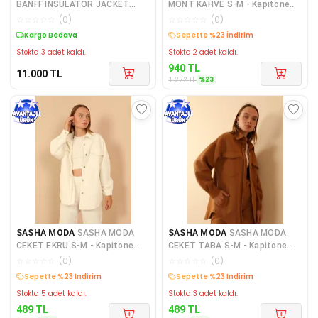
BANFF INSULATOR JACKET
MONT KAHVE S-M - Kapitone
MONT HHA.63253-BLACK
Kumaş Çift Dikiş Desen Kadın
☆
☆
☆
☆
☆
(
0
)
☆
☆
☆
☆
☆
(
0
)
Kargo Bedava
Kargo Bedava
Stokta 3 adet kaldı.
Stokta 2 adet kaldı.
940
TL
11.000
TL
%
23
1.222
TL
SASHA MODA
SASHA MODA
SASHA MODA
SASHA MODA
CEKET EKRU S-M - Kapitone
CEKET TABA S-M - Kapitone
Kumaş Gömlek Yaka Düğmeli Ka
Kumaş Gömlek Yaka Düğmeli Ka
☆
☆
☆
☆
☆
(
0
)
☆
☆
☆
☆
☆
(
0
)
Kargo Bedava
Kargo Bedava
Stokta 5 adet kaldı.
Stokta 3 adet kaldı.
489
TL
489
TL