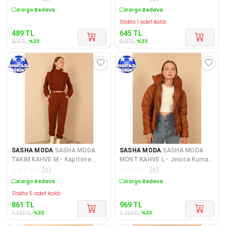
Ç
Sepette %23 İndirim
Sepette %23 İndirim
Stokta 1 adet kaldı.
489
TL
645
TL
%
23
%
23
636
TL
839
TL
SASHA MODA
SASHA MODA
SASHA MODA
SASHA MODA
TAKIM KAHVE M - Kapitone
MONT KAHVE L - Jesica Kumaş
Kumaş Boğazlı Yaka Omuz
Fermuarlı Yaka Kısa Boy Ra
☆
☆
☆
☆
☆
(
0
)
☆
☆
☆
☆
☆
(
0
)
Detay
Sepette %23 İndirim
Sepette %23 İndirim
Stokta 5 adet kaldı.
861
TL
969
TL
%
23
%
23
1.119
TL
1.260
TL