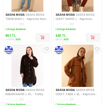
SASHA MODA
SASHA MODA
SASHA MODA
SASHA MODA
TAKIM MAVİ L - Kapitone Kumaş
CEKET KAHVE L - Kapitone
Boğazlı Yaka Omuz Detayl
Kumaş Gömlek Yaka Tam Kalıp
☆
☆
☆
☆
☆
(
0
)
☆
☆
☆
☆
☆
(
0
)
Ç
Sepette %23 İndirim
Sepette %23 İndirim
861
TL
645
TL
%
23
%
23
1.119
TL
839
TL
SASHA MODA
SASHA MODA
SASHA MODA
SASHA MODA
KABAN KAHVE L-XL - Teddy
CEKET TABA L-XL - Kapitone
Kumaş Gömlek Yaka Basen Boy
Kumaş Gömlek Yaka Düğmeli K
☆
☆
☆
☆
☆
(
0
)
☆
☆
☆
☆
☆
(
0
)
O
Sepette %23 İndirim
Sepette %23 İndirim