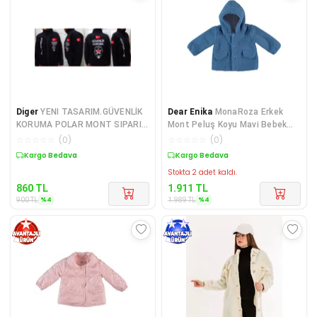
Diger
YENI TASARIM.GÜVENLİK
Dear Enika
MonaRoza Erkek
KORUMA POLAR MONT SIPARIS
Mont Peluş Koyu Mavi Bebek
VER.2025 MODEL.SI
Mont 22-546
☆
☆
☆
☆
☆
(
0
)
☆
☆
☆
☆
☆
(
0
)
Sepette %4 İndirim
Sepette %4 İndirim
Stokta 2 adet kaldı.
860
TL
1.911
TL
%
4
%
4
900
TL
1.989
TL