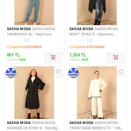
SASHA MODA
SASHA MODA
SASHA MODA
SASHA MODA
TAKIM MAVİ XL - Kapitone
MONT SİYAH S - Kapitone
Kumaş Boğazlı Yaka Omuz
Kumaş Şal Yaka Bol Kalıp Yaka
☆
☆
☆
☆
☆
(
0
)
☆
☆
☆
☆
☆
(
0
)
Detay
Kargo Bedava
Kargo Bedava
861
TL
1.254
TL
%
23
%
23
1.119
TL
1.630
TL
SASHA MODA
SASHA MODA
SASHA MODA
SASHA MODA
YAĞMURLUK SİYAH S - Bondig
TRİKOTAKIM KEMİK STD - Triko