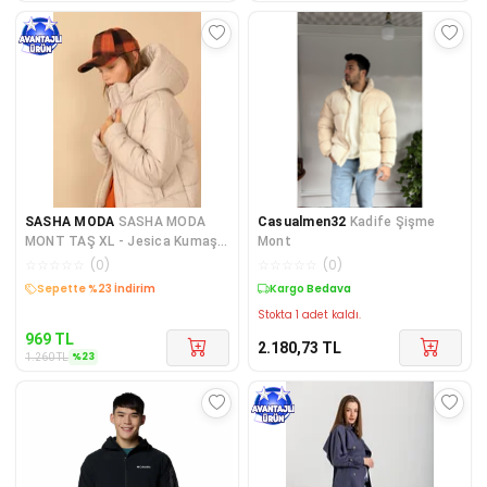
SASHA MODA
SASHA MODA
Casualmen32
Kadife Şişme
MONT TAŞ XL - Jesica Kumaş
Mont
Fermuarlı Yaka Kısa Boy Rah
☆
☆
☆
☆
☆
(
0
)
☆
☆
☆
☆
☆
(
0
)
Kargo Bedava
Kargo Bedava
Stokta 1 adet kaldı.
969
TL
2.180,73
TL
%
23
1.260
TL