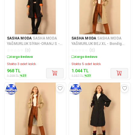
SASHA MODA
SASHA MODA
SASHA MODA
SASHA MODA
YAĞMURLUK SİYAH-ORANJ S -
YAĞMURLUK BEJ XL - Bondig
Bondig Kumaş Kapşonlu Uzun K
Kumaş Uzun Kapüşonlu Kadın Y
☆
☆
☆
☆
☆
(
0
)
☆
☆
☆
☆
☆
(
0
)
Sepette %23 İndirim
Sepette %23 İndirim
Stokta 3 adet kaldı.
Stokta 5 adet kaldı.
968
TL
1.044
TL
%
23
%
23
1.258
TL
1.357
TL